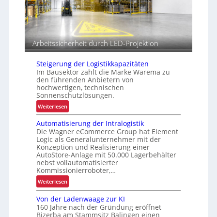
e
P
r
a
x
Arbeitssicherheit durch LED-Projektion
i
s
Steigerung der Logistikkapazitäten
t
Im Bausektor zählt die Marke Warema zu
e
den führenden Anbietern von
hochwertigen, technischen
s
Sonnenschutzlösungen.
t
s
:
Weiterlesen
S
Automatisierung der Intralogistik
t
Die Wagner eCommerce Group hat Element
e
Logic als Generalunternehmer mit der
i
Konzeption und Realisierung einer
g
AutoStore-Anlage mit 50.000 Lagerbehälter
e
nebst vollautomatisierter
Kommissionierroboter,…
r
u
:
Weiterlesen
n
A
g
Von der Ladenwaage zur KI
u
160 Jahre nach der Gründung eröffnet
d
t
Bizerba am Stammsitz Balingen einen
e