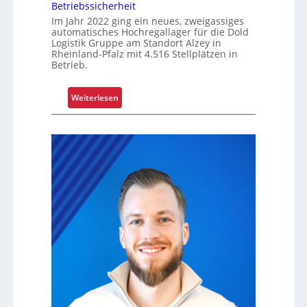
u
Betriebssicherheit
n
n
Im Jahr 2022 ging ein neues, zweigassiges
automatisches Hochregallager für die Dold
g
Logistik Gruppe am Standort Alzey in
u
Rheinland-Pfalz mit 4.516 Stellplätzen in
m
Betrieb.
f
a
:
Weiterlesen
s
R
s
e
e
t
n
r
d
o
m
f
o
i
d
t
e
s
r
i
n
c
i
h
s
e
i
r
e