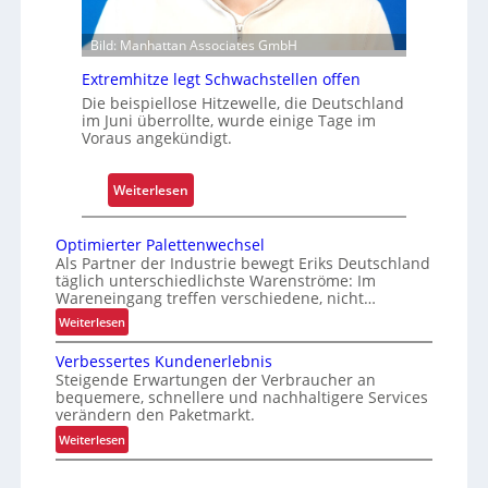
t
r
Z
t
Bild: Manhattan Associates GmbH
u
v
Extremhitze legt Schwachstellen offen
e
Die beispiellose Hitzewelle, die Deutschland
im Juni überrollte, wurde einige Tage im
r
Voraus angekündigt.
l
ä
:
Weiterlesen
s
E
s
x
i
Optimierter Palettenwechsel
t
g
Als Partner der Industrie bewegt Eriks Deutschland
täglich unterschiedlichste Warenströme: Im
r
k
Wareneingang treffen verschiedene, nicht…
e
e
:
Weiterlesen
m
i
O
h
t
Verbessertes Kundenerlebnis
p
i
u
Steigende Erwartungen der Verbraucher an
t
t
bequemere, schnellere und nachhaltigere Services
n
i
verändern den Paketmarkt.
z
d
m
:
Weiterlesen
e
B
i
V
l
e
e
e
e
r