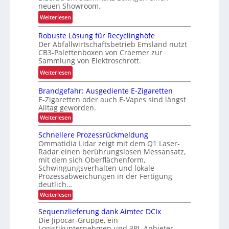
o
neuen Showroom.
r
m
:
Weiterlesen
L
a
V
o
t
Robuste Lösung für Recyclinghöfe
o
g
i
Der Abfallwirtschaftsbetrieb Emsland nutzt
n
i
s
CB3-Palettenboxen von Craemer zur
d
s
i
Sammlung von Elektroschrott.
e
t
e
:
Weiterlesen
r
i
r
R
L
k
u
Brandgefahr: Ausgediente E-Zigaretten
o
a
k
n
E-Zigaretten oder auch E-Vapes sind längst
b
d
a
Alltag geworden.
g
u
e
p
:
d
Weiterlesen
s
n
B
a
e
t
r
w
Schnellere Prozessrückmeldung
z
r
a
e
Ommatidia Lidar zeigt mit dem Q1 Laser-
a
i
n
I
L
Radar einen berührungslosen Messansatz,
d
a
t
n
mit dem sich Oberflächenform,
ö
g
g
ä
t
Schwingungsverhalten und lokale
e
s
e
t
f
Prozessabweichungen in der Fertigung
r
u
a
z
deutlich…
e
a
n
h
u
n
:
Weiterlesen
l
r
g
S
r
:
o
f
c
A
Sequenzlieferung dank Aimtec DCIx
K
g
h
u
ü
Die Jipocar-Gruppe, ein
I
n
i
s
r
Logistikunternehmen und 3PL-Anbieter,