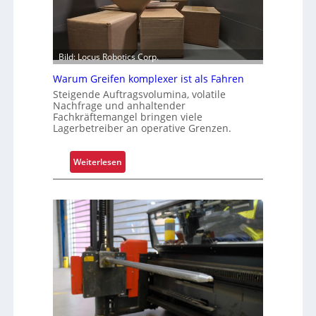
Bild: Locus Robotics Corp.
Warum Greifen komplexer ist als Fahren
Steigende Auftragsvolumina, volatile
Nachfrage und anhaltender
Fachkräftemangel bringen viele
Lagerbetreiber an operative Grenzen.
:
Weiterlesen
W
a
r
u
m
G
r
e
i
f