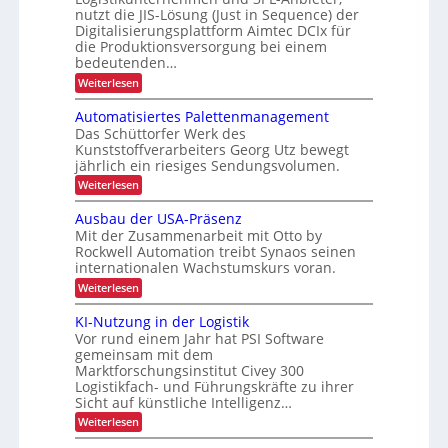
e
g
s
nutzt die JIS-Lösung (Just in Sequence) der
l
R
e
t
Digitalisierungsplattform Aimtec DCIx für
l
d
e
e
die Produktionsversorgung bei einem
i
i
c
r
e
bedeutenden…
k
e
y
n
:
Weiterlesen
P
t
c
S
r
e
e
l
o
Automatisiertes Palettenmanagement
E
q
z
i
-
Das Schüttorfer Werk des
u
e
Z
Kunststoffverarbeiters Georg Utz bewegt
n
e
s
i
jährlich ein riesiges Sendungsvolumen.
n
g
s
g
z
r
:
Weiterlesen
h
a
l
ü
A
r
ö
i
c
u
e
Ausbau der USA-Präsenz
e
f
k
t
t
Mit der Zusammenarbeit mit Otto by
f
m
o
t
e
e
Rockwell Automation treibt Synaos seinen
e
m
e
r
internationalen Wachstumskurs voran.
l
a
n
u
d
t
:
Weiterlesen
n
u
i
A
g
n
s
u
KI-Nutzung in der Logistik
d
g
i
s
a
Vor rund einem Jahr hat PSI Software
e
b
n
r
gemeinsam mit dem
a
k
t
Marktforschungsinstitut Civey 300
u
A
e
Logistikfach- und Führungskräfte zu ihrer
d
i
s
e
Sicht auf künstliche Intelligenz…
m
P
r
t
:
Weiterlesen
a
U
e
K
l
S
c