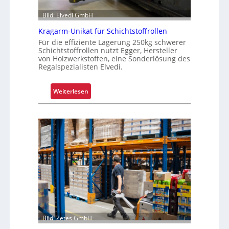
e
Bild: Elvedi GmbH
n
k
Kragarm-Unikat für Schichtstoffrollen
o
Für die effiziente Lagerung 250kg schwerer
m
Schichtstoffrollen nutzt Egger, Hersteller
von Holzwerkstoffen, eine Sonderlösung des
p
Regalspezialisten Elvedi.
l
e
:
Weiterlesen
x
K
e
r
r
a
i
g
s
a
t
r
a
m
l
-
s
U
F
n
a
i
h
Bild: Zetes GmbH
k
r