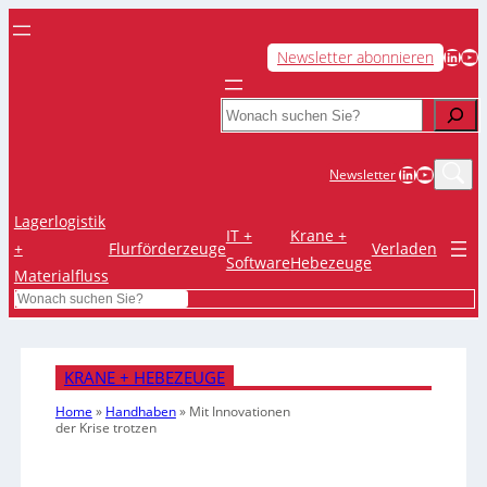
LinkedIn
YouTube
Newsletter abonnieren
Search
LinkedIn
YouTub
Newsletter
Lagerlogistik
IT +
Krane +
+
Flurförderzeuge
Verladen
Software
Hebezeuge
Materialfluss
Search
KRANE + HEBEZEUGE
Home
»
Handhaben
»
Mit Innovationen
der Krise trotzen