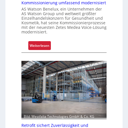
a
e
Kommissionierung umfassend modernisiert
t
n
AS Watson Benelux, ein Unternehmen der
f
AS Watson Group und weltweit größter
Einzelhandelskonzern für Gesundheit und
ü
Kosmetik, hat seine Kommissionierprozesse
r
mit der neuesten Zetes Medea Voice-Lösung
S
modernisiert.
c
h
:
Weiterlesen
i
K
c
o
h
m
t
m
s
i
t
s
o
s
f
i
f
o
r
n
o
i
l
Bild: Westfalia Technologies GmbH & Co. KG
e
l
r
Retrofit sichert Zuverlässigkeit und
e