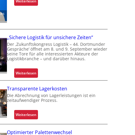
:
Weiterlesen
E
i
x
tes
t
t
r
i
i
e
t
„Sichere Logistik für unsichere Zeiten“
m
Der ‚Zukunftskongress Logistik – 44. Dortmunder
h
Gespräche‘ öffnet am 8. und 9. September wieder
i
seine Tore für alle interessierten Akteure der
für
t
Logistikbranche – und darüber hinaus.
ik
z
e
:
Weiterlesen
l
„
e
S
Transparente Lagerkosten
g
i
Die Abrechnung von Lagerleistungen ist ein
t
c
zeitaufwendiger Prozess.
S
h
c
e
:
com
h
Weiterlesen
r
T
w
e
r
a
L
Optimierter Palettenwechsel
a
c