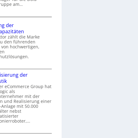
s
Gruppe am…
s
R
o
e
ng der
n
kapazitäten
r
tor zählt die Marke
e
o
u den führenden
r
 von hochwertigen,
u
hen
n
hutzlösungen.
g
s
u
S
m
sierung der
c
stik
e
h
a
er eCommerce Group hat
e
s
ogic als
g
r
s
nternehmer mit der
e
n und Realisierung einer
e
r
Z
-Anlage mit 50.000
n
u
u
lter nebst
d
tisierter
n
v
m
onierroboter,…
g
e
o
d
r
d
e
A
e