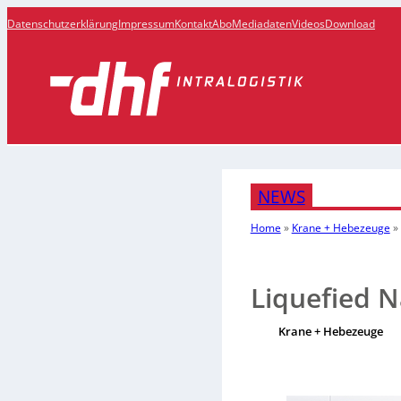
Datenschutzerklärung
Impressum
Kontakt
Abo
Mediadaten
Videos
Download
NEWS
Home
»
Krane + Hebezeuge
»
Liquefied N
Krane + Hebezeuge