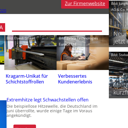
Zur Firmenwebsite
Bild: Jung
t
AG & Co. 
020
i
i
i
i
A
t
Neue
t
i
Bild: Elvedi GmbH
Bild: Zebra Technologies
i
jetzt 
i
t
Europe Ltd
i
t
Bild: Sta
Kragarm-Unikat für
Verbessertes
i
t
Schichtstoffrollen
Kundenerlebnis
t
Mietg
i
kurzf
t
I
Extremhitze legt Schwachstellen offen
t
Die beispiellose Hitzewelle, die Deutschland im
Juni überrollte, wurde einige Tage im Voraus
angekündigt.
i
l