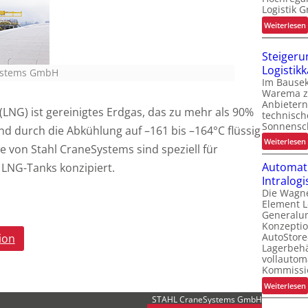
Logistik 
:
Weiterlesen
i
Steigeru
t
Logistik
i
Systems GmbH
Im Bausek
Warema z
Anbietern
f
(LNG) ist gereinigtes Erdgas, das zu mehr als 90%
technisc
i
Sonnensc
d durch die Abkühlung auf –161 bis –164°C flüssig
t
:
Weiterlesen
e von Stahl CraneSystems sind speziell für
i
Automati
 LNG-Tanks konzipiert.
t
f
Intralogi
Die Wagn
i
Element L
Generalu
t
Konzeptio
AutoStore
ion
Lagerbehä
vollautoma
Kommissi
:
Weiterlesen
l
STAHL CraneSystems GmbH