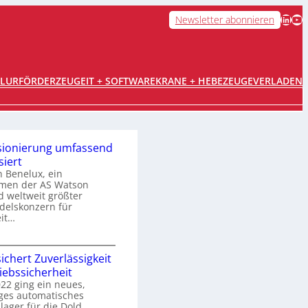
LinkedIn
YouTube
Newsletter abonnieren
FLURFÖRDERZEUGE
IT + SOFTWARE
KRANE + HEBEZEUGE
VERLADEN
ionierung umfassend
iert
 Benelux, ein
men der AS Watson
 weltweit größter
delskonzern für
it…
K
sichert Zuverlässigkeit
o
iebssicherheit
m
022 ging ein neues,
m
ges automatisches
lager für die Dold