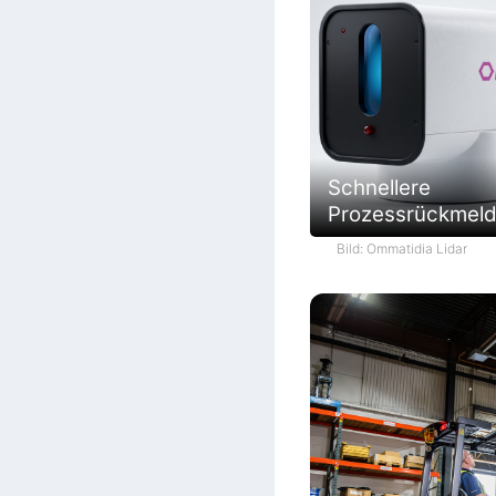
Schnellere
Prozessrückmel
Bild: Ommatidia Lidar