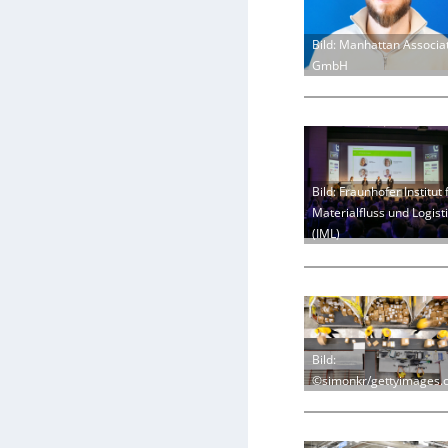
Bild: Manhattan Associa
GmbH
Bild: Fraunhofer Institut 
Materialfluss und Logist
(IML)
Bild:
©simonkr/gettyimages.