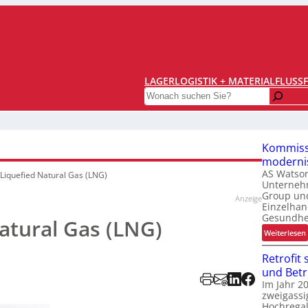
LAGERLOGISTIK + MATERIALFLUSS
Search
Kommiss
modernis
AS Watson
Liquefied Natural Gas (LNG)
Unterneh
Group und
Anzeige
Einzelhan
Gesundhe
atural Gas (LNG)
:
Weiterlesen
Retrofit 
und Betr
Im Jahr 2
zweigassi
i
Hochregal