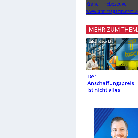
Krane + Hebezeuge
www.dhf-magazin.com 2
MEHR ZUM THEM
Bild: Tosca Ltd.
Der
Anschaffungspreis
ist nicht alles