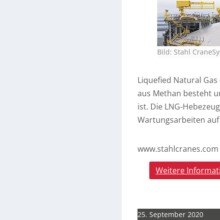
Bild: Stahl Crane
Liquefied Natural Gas 
aus Methan besteht un
ist. Die LNG-Hebe­zeug
Wartung­sarbeiten auf
www.stahlcranes.com
Weitere Informat
25. September 2020