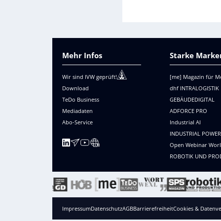
Mehr Infos
Starke Marken
Wir sind IVW geprüft!
[me] Magazin für M
Download
dhf INTRALOGISTIK
TeDo Business
GEBÄUDEDIGITAL
Mediadaten
ADFORCE PRO
Abo-Service
Industrial AI
INDUSTRIAL POWE
Open Webinar Wor
ROBOTIK UND PRO
Impressum
Datenschutz
AGB
Barrierefreiheit
Cookies & Datenve