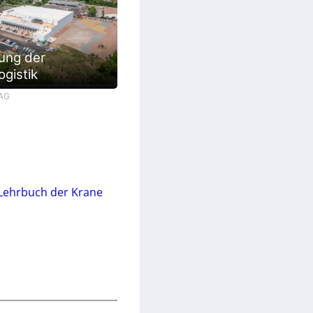
ung der
ogistik
 AG
Lehrbuch der Krane