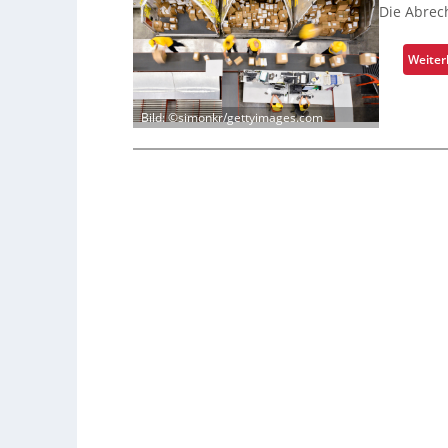
Die Abrec
Weiter
Bild: ©simonkr/gettyimages.com