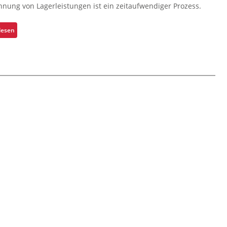
hnung von Lagerleistungen ist ein zeitaufwendiger Prozess.
h
r
n
s
e
d
t
:
L
lesen
B
e
T
o
e
l
r
g
t
l
a
i
r
e
n
s
i
n
s
t
e
o
p
i
b
f
a
k
s
f
r
f
s
e
e
ü
i
n
n
r
c
t
u
h
e
n
e
L
s
r
a
i
h
g
c
e
e
h
i
r
e
t
k
r