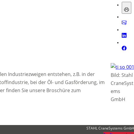
n Industrie­zweigen entstehen, z.B. in der
Bild: Stahl
offindustrie, bei der Öl- und Gas­förderung, im
CraneSyst
ier finden Sie unsere Broschüre zum
ems
GmbH
STAHL CraneSystems Gmb