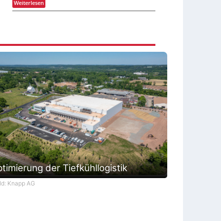
t
g
:
Weiterlesen
o
e
e
M
n
t
r
d
i
F
f
a
i
e
r
ü
e
n
t
a
r
n
g
c
d
s
t
e
h
a
p
e
s
t
s
E
c
o
u
K
-
h
n
I
r
Z
ä
d
-
t
i
f
G
Z
g
t
e
e
a
f
p
i
r
ü
ä
t
e
r
c
a
t
k
k
l
t
u
t
e
r
e
n
z
r
f
r
i
s
timierung der Tiefkühllogistik
t
i
g
ld: Knapp AG
e
E
i
n
s