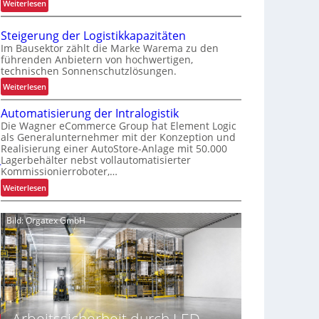
:
Weiterlesen
G
K
r
r
e
Steigerung der Logistikkapazitäten
a
i
Im Bausektor zählt die Marke Warema zu den
g
führenden Anbietern von hochwertigen,
f
technischen Sonnenschutzlösungen.
a
e
r
:
Weiterlesen
n
m
S
k
-
Automatisierung der Intralogistik
t
o
U
Die Wagner eCommerce Group hat Element Logic
e
m
als Generalunternehmer mit der Konzeption und
n
i
p
Realisierung einer AutoStore-Anlage mit 50.000
i
g
l
Lagerbehälter nebst vollautomatisierter
k
e
e
Kommissionierroboter,…
a
r
x
:
Weiterlesen
t
u
e
A
f
n
r
u
ü
Bild: Orgatex GmbH
g
i
t
r
d
s
o
S
e
t
m
c
r
a
a
h
L
l
t
i
o
s
i
c
g
F
H
s
h
Arbeitssicherheit durch LED-
i
a