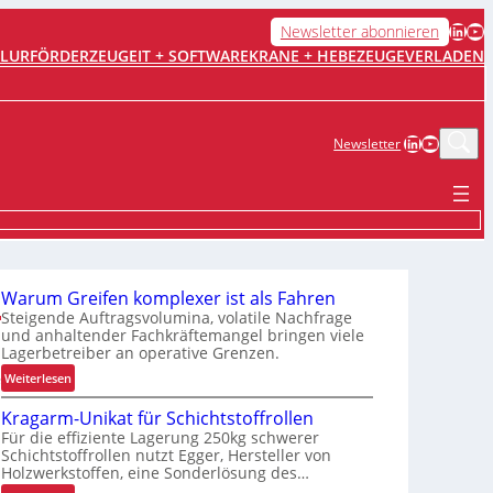
LinkedIn
YouTube
Newsletter abonnieren
FLURFÖRDERZEUGE
IT + SOFTWARE
KRANE + HEBEZEUGE
VERLADEN
LinkedIn
YouTub
Newsletter
Warum Greifen komplexer ist als Fahren
Steigende Auftragsvolumina, volatile Nachfrage
und anhaltender Fachkräftemangel bringen viele
Lagerbetreiber an operative Grenzen.
:
Weiterlesen
e
W
Kragarm-Unikat für Schichtstoffrollen
a
Für die effiziente Lagerung 250kg schwerer
r
Schichtstoffrollen nutzt Egger, Hersteller von
u
Holzwerkstoffen, eine Sonderlösung des…
m