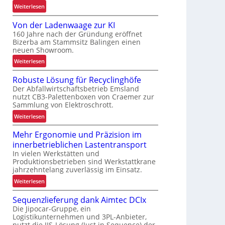
:
Weiterlesen
S
Von der Ladenwaage zur KI
o
160 Jahre nach der Gründung eröffnet
r
Bizerba am Stammsitz Balingen einen
t
neuen Showroom.
e
:
Weiterlesen
r
V
-
Robuste Lösung für Recyclinghöfe
o
T
Der Abfallwirtschaftsbetrieb Emsland
n
e
nutzt CB3-Palettenboxen von Craemer zur
d
s
Sammlung von Elektroschrott.
e
t
:
Weiterlesen
r
c
R
L
e
Mehr Ergonomie und Präzision im
o
a
n
innerbetrieblichen Lastentransport
b
d
t
In vielen Werkstätten und
u
e
e
Produktionsbetrieben sind Werkstattkrane
s
n
r
jahrzehntelang zuverlässig im Einsatz.
t
w
f
:
Weiterlesen
e
a
ü
M
L
a
r
Sequenzlieferung dank Aimtec DCIx
e
ö
g
k
Die Jipocar-Gruppe, ein
h
s
e
Logistikunternehmen und 3PL-Anbieter,
u
r
u
z
nutzt die JIS-Lösung (Just in Sequence) der