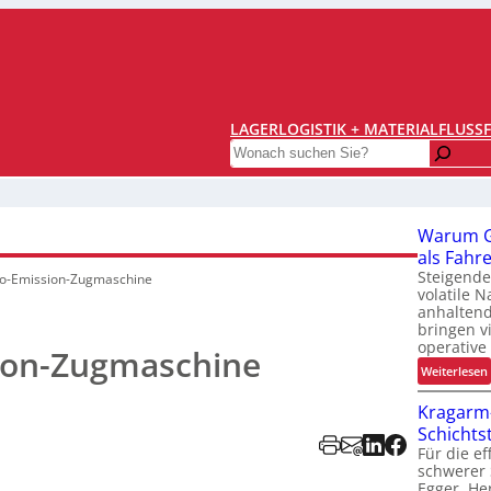
LAGERLOGISTIK + MATERIALFLUSS
Search
Warum Gr
als Fahr
Steigende
o-Emission-Zugmaschine
volatile 
anhaltend
bringen v
operative
ion-Zugmaschine
:
Weiterlesen
Kragarm-
Schichtst
Für die e
schwerer 
Egger, Her