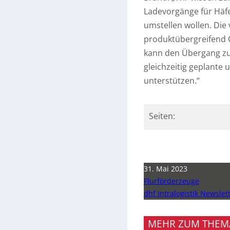
Ladevorgänge für Häfen
umstellen wollen. Die
produktübergreifend 
kann den Übergang zu
gleichzeitig geplante
unterstützen.“
Seiten:
31. Mai 2023
Flurförderzeuge
dhf Intralogistik Newslet
MEHR ZUM THEM