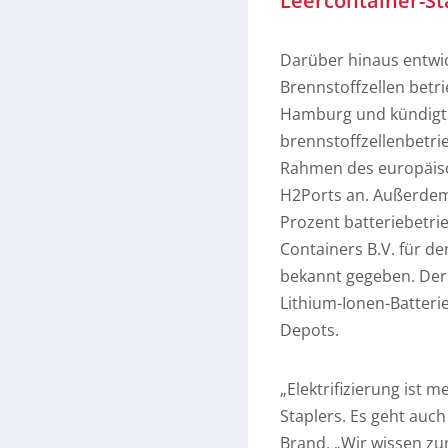
Leercontainer-St
Darüber hinaus entwic
Brennstoffzellen betr
Hamburg und kündigte
brennstoffzellenbetri
Rahmen des europäisc
H2Ports an. Außerdem 
Prozent batteriebetri
Containers B.V. für d
bekannt gegeben. Der 
Lithium-Ionen-Batteri
Depots.
„Elektrifizierung ist 
Staplers. Es geht auch
Brand. „Wir wissen zum