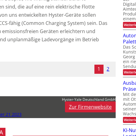
Digita
 sind, die auf eine rein elektrische Flotte
Aimtec
Produ
 von uns entwickelten Hyster-Geräte sollen
einem
CCS-fähig (Common Charging System) sein. Das
Weiterl
 emissionsfreien Geräten erleichtern und
Autom
 und unplanmäßige Ladevorgänge im Betrieb
Pale
Das Sc
Kunsts
Georg 
ein ri
Sendu
1
2
Weiterl
Ausba
Präs
Mit d
mit Ot
Hyster-Yale Deutschland GmbH
Automa
Zur Firmenwebsite
seinen
Wachs
ter 21 2023
Weiterl
KI-Nu
A