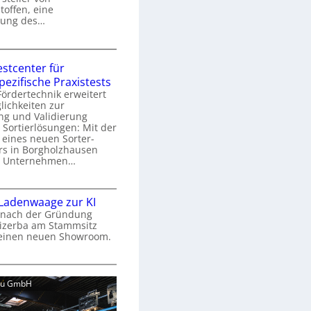
G
toffen, eine
r
sung des…
e
K
r
estcenter für
e
a
ezifische Praxistests
n
g
ördertechnik erweitert
k
a
lichkeiten zur
o
ng und Validierung
r
m
Sortierlösungen: Mit der
m
p
 eines neuen Sorter-
rs in Borgholzhausen
U
as Unternehmen…
e
n
x
e
S
k
Ladenwaage zur KI
r
o
a
 nach der Gründung
r
Bizerba am Stammsitz
s
 einen neuen Showroom.
e
ü
a
r
r
V
S
o
s
T
bau GmbH
c
n
F
e
h
d
a
s