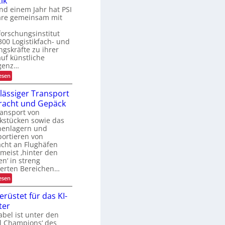
ik
b
t
D
P
a
nd einem Jahr hat PSI
C
a
u
are gemeinsam mit
I
l
d
x
e
e
orschungsinstitut
t
r
300 Logistikfach- und
t
U
e
gskräfte zu ihrer
S
n
auf künstliche
A
m
-
igenz…
a
P
:
esen
n
r
K
a
ä
I
g
lässiger Transport
s
-
e
e
racht und Gepäck
N
m
n
u
ansport von
e
z
t
n
kstücken sowie das
z
t
henlagern und
u
ortieren von
n
acht an Flughäfen
g
 meist ‚hinter den
i
en‘ in streng
n
d
herten Bereichen…
e
:
esen
r
Z
L
u
erüstet für das KI-
o
v
g
ter
e
i
r
bel ist unter den
s
l
al Champions‘ des
t