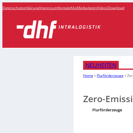
Datenschutzerklärung
Impressum
Kontakt
Abo
Mediadaten
Videos
Download
NEUHEITEN
Home
»
Flurförderzeuge
»
Zer
Zero-Emiss
Flurförderzeuge