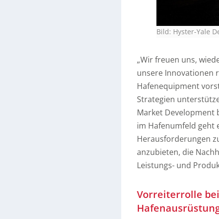
Bild: Hyster-Yale
„Wir freuen uns, wied
unsere Innovationen r
Hafenequipment vorste
Strategien unterstütze
Market Development be
im Hafenumfeld geht 
Herausforderungen zu 
anzubieten, die Nachha
Leistungs- und Produk
Vorreiterrolle be
Hafenausrüstun