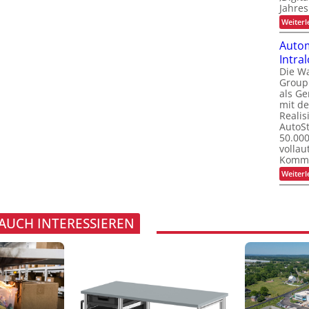
Jahres
Weiterl
Autom
Intral
Die W
Group 
als G
mit d
Realis
AutoSt
50.000
vollau
Kommi
Weiterl
 AUCH INTERESSIEREN