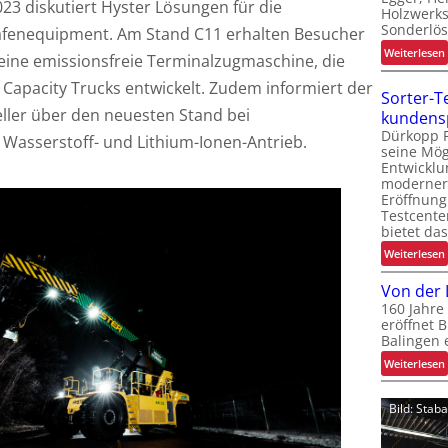
23 diskutiert Hyster Lösungen für die
Holzwerks
Sonderlö
Hafenequipment. Am Stand C11 erhalten Besucher
:
Weiterlesen
f eine emissionsfreie Terminalzugmaschine, die
i
f
apacity Trucks entwickelt. Zudem informiert der
Sorter-T
ller über den neuesten Stand bei
kundensp
Dürkopp F
 Wasserstoff- und Lithium-Ionen-Antrieb.
seine Mög
Entwicklu
moderner 
Eröffnung
-
l
Testcente
bietet d
:
Weiterlesen
i
Von der 
160 Jahre
i
t
eröffnet 
t
f
Balingen
t
:
Weiterlesen
l
-
Bild: Sta