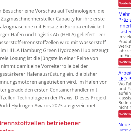
Weiterl
 Besucher eine Vorschau auf Technologien, die
Mehr
ugmaschinenhersteller Capacity für ihre erste
Präzi
inner
alzugmaschine mit Einsatz in Europa entwickelt.
Laste
rger Hafen und Logistik AG (HHLA) geliefert. Der
In vie
Produk
sserstoff-Brennstoffzellen wird mit Wasserstoff
i
Werks
rt im HHLA Hamburg Green Hydrogen Hub erzeugt
jahrze
im Ein
t
reie Lösung ist die jüngste in einer Reihe von
Weiterl
 nimmt damit eine Vorreiterrolle bei der
Arbei
ungsstärkerer Hafenausrüstung ein, die bisher
t
LED-P
rennungsmotoren angetrieben wird. Im Hafen von
Wo Fa
und F
ster gerade den ersten Containerhandler mit
aufein
zellen-Technologie in der Praxis. Dieses Projekt
klassi
Boden
ie World Hydrogen Awards 2023 ausgezeichnet.
nicht 
Weiterl
Brennstoffzellen betriebener
Neue
jetzt 