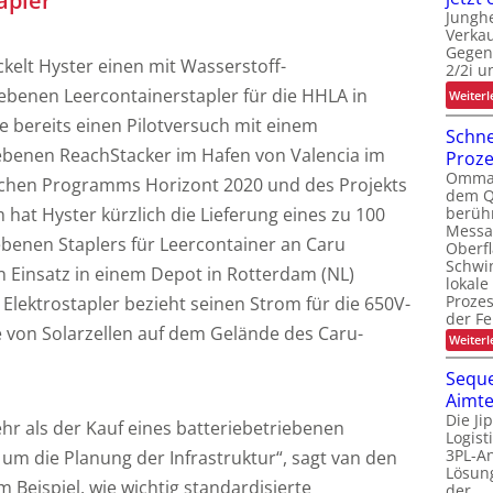
apler
Junghe
Verkau
Gegen
kelt Hyster einen mit Wasserstoff-
2/2i u
iebenen Leercontainerstapler für die HHLA in
Weiterl
 bereits einen Pilotversuch mit einem
Schne
ebenen ReachStacker im Hafen von Valencia im
Proz
Ommati
hen Programms Horizont 2020 und des Projekts
dem Q
berüh
hat Hyster kürzlich die Lieferung eines zu 100
Messa
ebenen Staplers für Leercontainer an Caru
Oberf
Schwi
en Einsatz in einem Depot in Rotterdam (NL)
lokale
Proze
Elektrostapler bezieht seinen Strom für die 650V-
der Fe
e von Solarzellen auf dem Gelände des Caru-
Weiterl
Seque
Aimte
Die Ji
mehr als der Kauf eines batteriebetriebenen
Logis
3PL-An
 um die Planung der Infrastruktur“, sagt van den
Lösung
 Beispiel, wie wichtig standardisierte
der