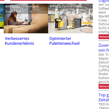
Logist
Vor ru
Bild: Zebra Technologies
Bild: SW-Paratus GmbH
Softw
Europe Ltd
dem
Marktf
Civey 
Führun
Sicht 
Intell
Weiterl
Verbessertes
Optimierter
Kundenerlebnis
Palettenwechsel
Zuver
von F
Der Tr
Gepäc
Zwisc
Transp
Luftfr
findet
Kuliss
gesic
Weiterl
Top g
Zeital
TKD Ka
‚Digit