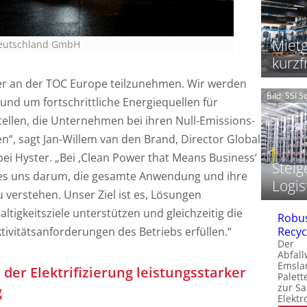
i
t
t
Mietg
 Deutschland GmbH
kurzf
t
t
er an der TOC Europe teilzunehmen. Wir werden
f
Bild: SSI 
und um fortschrittliche Energiequellen für
f
f
llen, die Unternehmen bei ihren Null-Emissions-
n“, sagt Jan-Willem van den Brand, Director Global
l
i Hyster. „Bei ‚Clean Power that Means Business‘
l
Steig
es uns darum, die gesamte Anwendung und ihre
Logis
verstehen. Unser Ziel ist es, Lösungen
ltigkeitsziele unterstützen und gleichzeitig die
I
Robus
tivitätsanforderungen des Betriebs erfüllen.“
Recyc
Der
Abfall
Emsla
i der Elektrifizierung leistungsstarker
i
Palet
f
zur S
g
i
Elektr