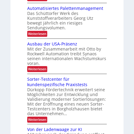
S
t
o
e
-
h
e
u
z
Z
Automatisiertes Palettenmanagement
n
q
n
e
i
Das Schüttorfer Werk des
L
u
d
s
g
Kunststoffverarbeiters Georg Utz
e
G
s
a
a
bewegt jährlich ein riesiges
n
e
r
r
s
Sendungsvolumen.
z
p
ü
e
t
l
ä
c
t
:
Weiterlesen
i
c
k
t
e
A
e
k
m
e
u
n
Ausbau der USA-Präsenz
f
e
n
t
t
e
Mit der Zusammenarbeit mit Otto by
l
o
r
d
Rockwell Automation treibt Synaos
r
m
u
u
seinen internationalen Wachstumskurs
a
a
n
n
voran.
t
g
n
g
i
:
Weiterlesen
d
s
s
A
a
i
p
u
n
Sorter-Testcenter für
e
s
k
o
r
kundenspezifische Praxistests
b
A
t
r
Dürkopp Fördertechnik erweitert seine
a
i
e
t
Möglichkeiten zur Entwicklung und
u
m
s
d
t
Validierung moderner Sortierlösungen:
P
e
e
Mit der Eröffnung eines neuen Sorter-
a
r
c
Testcenters in Borgholzhausen bietet
l
U
D
e
das Unternehmen…
S
C
t
A
:
I
Weiterlesen
t
-
S
x
e
P
o
Von der Ladenwaage zur KI
n
r
r
m