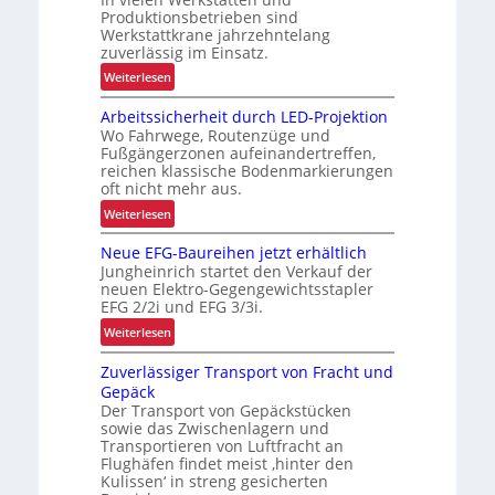
u
Produktionsbetrieben sind
s
Werkstattkrane jahrzehntelang
t
zuverlässig im Einsatz.
e
:
Weiterlesen
L
M
ö
Arbeitssicherheit durch LED-Projektion
e
s
Wo Fahrwege, Routenzüge und
h
u
Fußgängerzonen aufeinandertreffen,
r
reichen klassische Bodenmarkierungen
n
E
oft nicht mehr aus.
g
r
:
Weiterlesen
f
g
A
ü
o
Neue EFG-Baureihen jetzt erhältlich
r
r
n
Jungheinrich startet den Verkauf der
b
R
o
neuen Elektro-Gegengewichtsstapler
e
e
EFG 2/2i und EFG 3/3i.
m
i
c
i
:
Weiterlesen
t
y
e
N
s
c
Zuverlässiger Transport von Fracht und
u
e
s
l
Gepäck
n
u
i
i
Der Transport von Gepäckstücken
d
e
c
n
sowie das Zwischenlagern und
P
E
h
Transportieren von Luftfracht an
g
r
F
Flughäfen findet meist ‚hinter den
e
h
ä
G
Kulissen‘ in streng gesicherten
r
ö