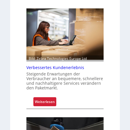
Bild: Zebra Technologies Europe Ltd
Verbessertes Kundenerlebnis
Steigende Erwartungen der
Verbraucher an bequemere, schnellere
und nachhaltigere Services verändern
den Paketmarkt.
:
Weiterlesen
V
e
r
b