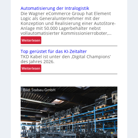
e
S
i
r
r
Automatisierung der Intralogistik
i
e
t
Die Wagner eCommerce Group hat Element
t
c
e
Logic als Generalunternehmer mit der
r
Z
h
Konzeption und Realisierung einer AutoStore-
r
t
u
e
Anlage mit 50.000 Lagerbehälter nebst
P
vollautomatisierter Kommissionierroboter,…
v
r
a
e
e
:
Weiterlesen
l
L
r
A
e
o
Top gerüstet für das KI-Zeitalter
u
l
t
TKD Kabel ist unter den ‚Digital Champions‘
g
t
t
ä
des Jahres 2026.
i
o
e
s
:
s
Weiterlesen
m
n
s
T
t
a
w
i
o
i
t
e
g
p
k
i
c
Bild: Stabau GmbH
k
g
f
s
h
e
ü
e
i
s
r
r
i
e
e
ü
u
r
t
l
s
n
u
u
t
s
n
n
e
i
g
d
t
c
d
B