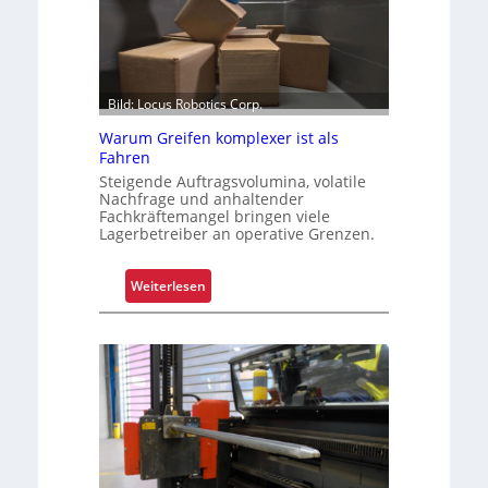
e
s
s
e
r
Bild: Locus Robotics Corp.
t
Warum Greifen komplexer ist als
e
Fahren
s
Steigende Auftragsvolumina, volatile
K
Nachfrage und anhaltender
u
Fachkräftemangel bringen viele
Lagerbetreiber an operative Grenzen.
n
d
e
:
Weiterlesen
n
W
e
a
r
r
l
u
e
m
b
G
n
r
i
e
s