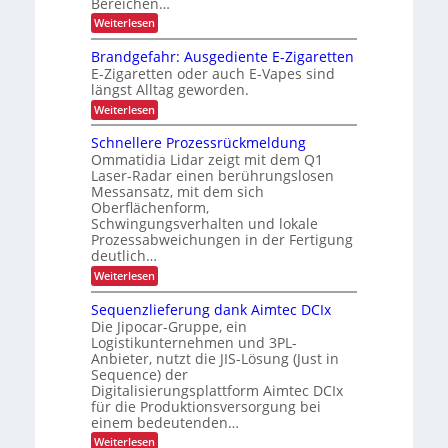
z
Bereichen…
-
h
f
i
:
B
Weiterlesen
e
e
Z
s
a
i
u
Brandgefahr: Ausgediente E-Zigaretten
i
u
v
t
E-Zigaretten oder auch E-Vapes sind
o
e
r
d
längst Alltag geworden.
r
n
e
u
l
:
Weiterlesen
i
i
ä
B
r
m
s
r
h
Schnellere Prozessrückmeldung
c
s
a
i
e
Ommatidia Lidar zeigt mit dem Q1
i
h
n
n
Laser-Radar einen berührungslosen
n
g
d
L
e
Messansatz, mit dem sich
n
g
j
E
r
Oberflächenform,
e
e
e
T
D
f
Schwingungsverhalten und lokale
r
t
r
a
Prozessabweichungen in der Fertigung
-
a
b
h
z
deutlich…
P
n
r
e
t
s
:
Weiterlesen
r
:
t
p
e
S
A
o
o
c
u
r
Sequenzlieferung dank Aimtec DCIx
r
j
r
h
s
i
Die Jipocar-Gruppe, ein
h
t
n
g
e
Logistikunternehmen und 3PL-
e
v
e
ä
e
k
Anbieter, nutzt die JIS-Lösung (Just in
o
l
d
b
l
t
n
Sequence) der
l
i
l
t
F
e
e
Digitalisierungsplattform Aimtec DCIx
i
i
r
r
n
l
für die Produktionsversorgung bei
o
a
e
t
c
einem bedeutenden…
i
c
n
P
e
h
c
:
h
Weiterlesen
r
E