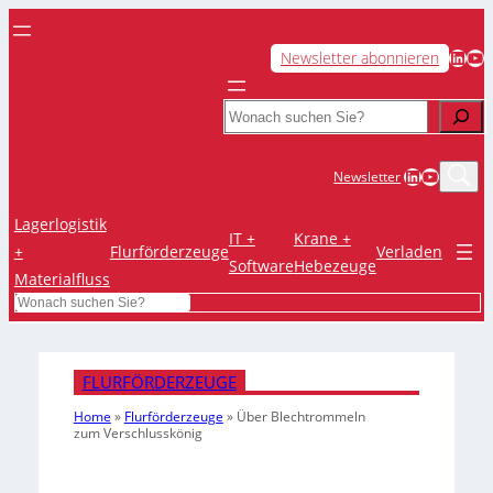
LinkedIn
YouTube
Newsletter abonnieren
Search
LinkedIn
YouTub
Newsletter
Lagerlogistik
IT +
Krane +
+
Flurförderzeuge
Verladen
Software
Hebezeuge
Materialfluss
Search
FLURFÖRDERZEUGE
Home
»
Flurförderzeuge
»
Über Blechtrommeln
zum Verschlusskönig