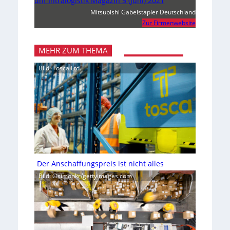
dhf Intralogistik Magazin 5 (Juni) 2021
Mitsubishi Gabelstapler Deutschland
Zur Firmenwebsite
MEHR ZUM THEMA
Bild: Tosca Ltd.
Der Anschaffungspreis ist nicht alles
Bild: ©simonkr/gettyimages.com