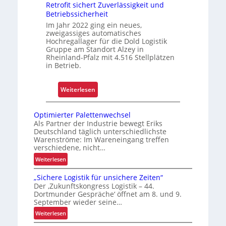
l
e
Retrofit sichert Zuverlässigkeit und
e
r
Betriebssicherheit
n
u
Im Jahr 2022 ging ein neues,
zweigassiges automatisches
n
Hochregallager für die Dold Logistik
g
Gruppe am Standort Alzey in
u
Rheinland-Pfalz mit 4.516 Stellplätzen
in Betrieb.
m
f
a
:
Weiterlesen
s
R
s
e
Optimierter Palettenwechsel
e
t
Als Partner der Industrie bewegt Eriks
n
Deutschland täglich unterschiedlichste
r
Warenströme: Im Wareneingang treffen
d
o
verschiedene, nicht…
m
f
:
Weiterlesen
o
i
O
d
t
„Sichere Logistik für unsichere Zeiten“
p
e
s
Der ‚Zukunftskongress Logistik – 44.
t
r
Dortmunder Gespräche‘ öffnet am 8. und 9.
i
i
September wieder seine…
n
c
m
:
i
Weiterlesen
h
i
„
s
e