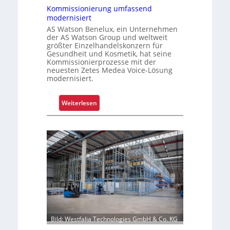
k
Kommissionierung umfassend
r
a
modernisiert
e
t
AS Watson Benelux, ein Unternehmen
n
der AS Watson Group und weltweit
f
größter Einzelhandelskonzern für
ü
Gesundheit und Kosmetik, hat seine
r
Kommissionierprozesse mit der
neuesten Zetes Medea Voice-Lösung
S
modernisiert.
c
h
i
:
Weiterlesen
c
K
h
o
t
m
s
m
t
i
o
s
f
s
f
i
r
o
o
n
Bild: Westfalia Technologies GmbH & Co. KG
l
i