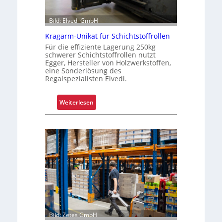
i
f
Bild: Elvedi GmbH
e
n
Kragarm-Unikat für Schichtstoffrollen
k
Für die effiziente Lagerung 250kg
o
schwerer Schichtstoffrollen nutzt
Egger, Hersteller von Holzwerkstoffen,
m
eine Sonderlösung des
p
Regalspezialisten Elvedi.
l
e
:
Weiterlesen
x
K
e
r
r
a
i
g
s
a
t
r
a
m
l
-
s
U
F
n
a
Bild: Zetes GmbH
i
h