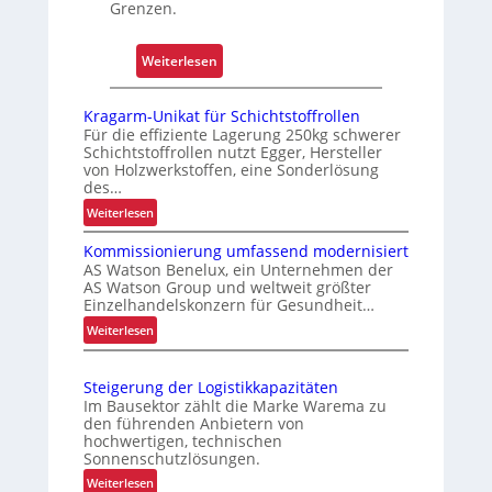
n
Grenzen.
d
e
:
Weiterlesen
n
W
e
a
Kragarm-Unikat für Schichtstoffrollen
r
r
Für die effiziente Lagerung 250kg schwerer
l
Schichtstoffrollen nutzt Egger, Hersteller
u
e
von Holzwerkstoffen, eine Sonderlösung
m
des…
b
G
n
:
Weiterlesen
r
K
i
e
Kommissionierung umfassend modernisiert
r
s
i
AS Watson Benelux, ein Unternehmen der
a
AS Watson Group und weltweit größter
f
g
Einzelhandelskonzern für Gesundheit…
e
a
:
Weiterlesen
n
r
K
m
k
o
-
o
Steigerung der Logistikkapazitäten
m
U
Im Bausektor zählt die Marke Warema zu
m
m
n
den führenden Anbietern von
p
i
hochwertigen, technischen
i
l
s
Sonnenschutzlösungen.
k
e
s
:
a
Weiterlesen