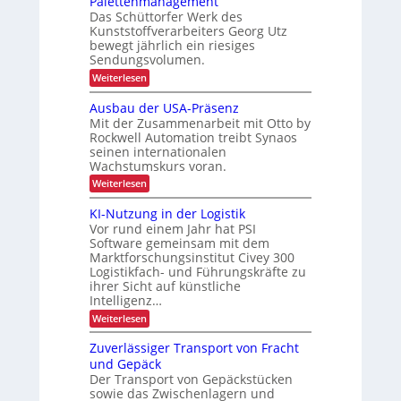
Palettenmanagement
u
h
f
u
e
Das Schüttorfer Werk des
e
ä
ü
r
k
Kunststoffverarbeiters Georg Utz
n
l
r
z
bewegt jährlich ein riesiges
z
t
l
t
Sendungsvolumen.
d
f
i
i
l
a
:
Weiterlesen
r
e
o
A
i
f
s
i
n
u
e
Ausbau der USA-Präsenz
c
K
s
t
r
Mit der Zusammenarbeit mit Otto by
h
o
I
u
t
Rockwell Automation treibt Synaos
m
n
-
i
seinen internationalen
a
g
Z
Wachstumskurs voran.
g
t
d
i
e
a
e
:
Weiterlesen
s
n
i
A
E
i
k
u
KI-Nutzung in der Logistik
t
e
i
A
s
r
Vor rund einem Jahr hat PSI
a
i
n
b
t
Software gemeinsam mit dem
m
a
l
s
e
t
Marktforschungsinstitut Civey 300
u
t
s
ä
e
Logistikfach- und Führungskräfte zu
d
P
e
c
e
t
ihrer Sicht auf künstliche
a
D
r
r
Intelligenz…
z
l
C
U
e
:
e
I
Weiterlesen
S
t
K
x
A
t
I
-
Zuverlässiger Transport von Fracht
e
-
P
und Gepäck
n
N
r
m
Der Transport von Gepäckstücken
u
ä
a
sowie das Zwischenlagern und
t
s