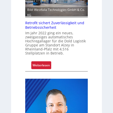
Bild: Westfalia Technologies GmbH & Co.
KG
Retrofit sichert Zuverlässigkeit und
Betriebssicherheit
Im Jahr 2022 ging ein neues,
zweigassiges automatisches
Hochregallager für die Dold Logistik
Gruppe am Standort Alzey in
Rheinland-Pfalz mit 4.516
Stellplätzen in Betrieb.
:
Weiterlesen
R
e
t
r
o
f
i
t
s