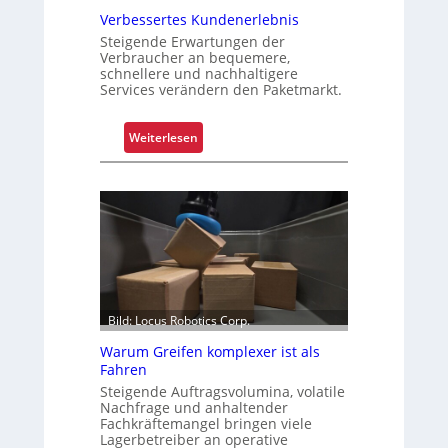
r
o
Verbessertes Kundenerlebnis
P
f
Steigende Erwartungen der
a
f
Verbraucher an bequemere,
l
e
schnellere und nachhaltigere
e
Services verändern den Paketmarkt.
n
t
t
:
Weiterlesen
e
V
n
e
w
r
e
b
c
e
h
s
s
s
e
e
l
Bild: Locus Robotics Corp.
r
t
Warum Greifen komplexer ist als
e
Fahren
s
Steigende Auftragsvolumina, volatile
Nachfrage und anhaltender
K
Fachkräftemangel bringen viele
u
Lagerbetreiber an operative