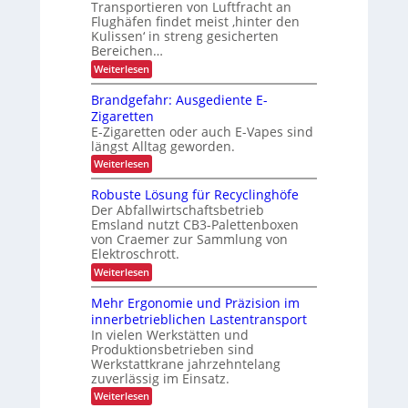
n
z
Transportieren von Luftfracht an
e
a
u
n
Flughäfen findet meist ‚hinter den
g
n
z
Kulissen‘ in streng gesicherten
e
g
Bereichen…
m
i
e
n
:
Weiterlesen
n
d
Z
t
e
u
Brandgefahr: Ausgediente E-
r
v
Zigaretten
L
e
E-Zigaretten oder auch E-Vapes sind
o
r
g
längst Alltag geworden.
l
i
ä
:
Weiterlesen
s
s
B
t
s
r
Robuste Lösung für Recyclinghöfe
i
i
a
k
g
Der Abfallwirtschaftsbetrieb
n
e
Emsland nutzt CB3-Palettenboxen
d
r
von Craemer zur Sammlung von
g
T
Elektroschrott.
e
r
f
:
Weiterlesen
a
a
R
n
h
o
s
Mehr Ergonomie und Präzision im
r
b
p
:
innerbetrieblichen Lastentransport
u
o
A
In vielen Werkstätten und
s
r
u
Produktionsbetrieben sind
t
t
s
e
v
Werkstattkrane jahrzehntelang
g
L
o
zuverlässig im Einsatz.
e
ö
n
d
:
Weiterlesen
s
F
i
M