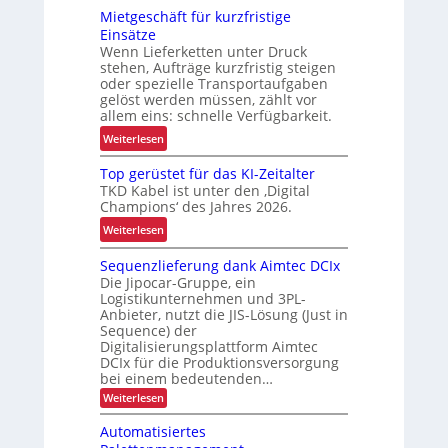
s
Mietgeschäft für kurzfristige
e
s
Einsätze
u
i
Wenn Lieferketten unter Druck
e
c
stehen, Aufträge kurzfristig steigen
E
h
oder spezielle Transportaufgaben
F
gelöst werden müssen, zählt vor
e
G
allem eins: schnelle Verfügbarkeit.
r
-
:
Weiterlesen
h
B
M
e
a
Top gerüstet für das KI-Zeitalter
i
i
u
TKD Kabel ist unter den ‚Digital
e
t
Champions‘ des Jahres 2026.
r
t
d
e
:
Weiterlesen
g
u
i
T
e
r
Sequenzlieferung dank Aimtec DCIx
h
o
s
c
Die Jipocar-Gruppe, ein
e
p
c
h
Logistikunternehmen und 3PL-
n
g
h
L
Anbieter, nutzt die JIS-Lösung (Just in
j
e
ä
Sequence) der
E
e
r
Digitalisierungsplattform Aimtec
f
D
t
DCIx für die Produktionsversorgung
ü
t
-
bei einem bedeutenden…
z
s
f
P
:
t
Weiterlesen
t
ü
r
S
e
e
r
o
e
Automatisiertes
r
t
q
k
j