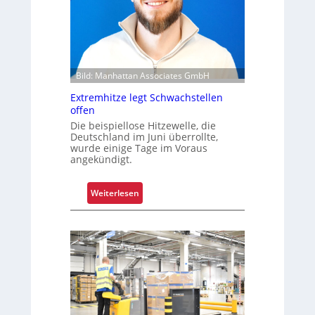
i
c
h
e
r
Bild: Manhattan Associates GmbH
t
Extremhitze legt Schwachstellen
Z
offen
u
Die beispiellose Hitzewelle, die
v
Deutschland im Juni überrollte,
e
wurde einige Tage im Voraus
angekündigt.
r
l
ä
:
Weiterlesen
s
E
s
x
i
t
g
r
k
e
e
m
i
h
t
i