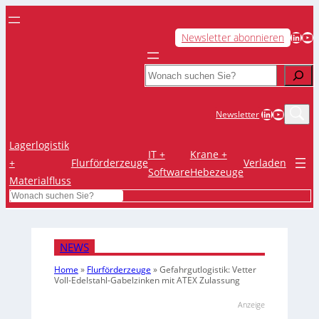
LinkedIn
YouTube
Newsletter abonnieren
Search
LinkedIn
YouTub
Newsletter
Lagerlogistik
IT +
Krane +
+
Flurförderzeuge
Verladen
Software
Hebezeuge
Materialfluss
Search
NEWS
Home
»
Flurförderzeuge
»
Gefahrgutlogistik: Vetter
Voll-Edelstahl-Gabelzinken mit ATEX Zulassung
Anzeige