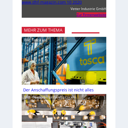
www.dhf-magazin.com 10 2020
Vetter Industrie GmbH
Zur Firmenwebsite
MEHR ZUM THEMA
Bild: Tosca Ltd.
Der Anschaffungspreis ist nicht alles
Bild: ©simonkr/gettyimages.com