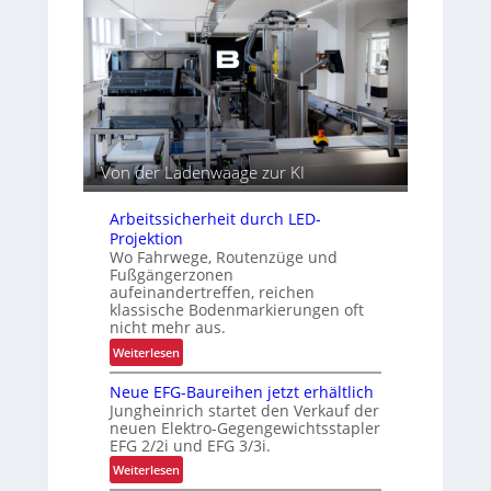
d
i
a
e
s
z
r
i
i
I
e
t
n
r
ä
t
t
t
r
e
a
n
l
Von der Ladenwaage zur KI
o
g
Arbeitssicherheit durch LED-
i
Projektion
s
Wo Fahrwege, Routenzüge und
Fußgängerzonen
t
aufeinandertreffen, reichen
i
klassische Bodenmarkierungen oft
k
nicht mehr aus.
:
Weiterlesen
A
Neue EFG-Baureihen jetzt erhältlich
r
Jungheinrich startet den Verkauf der
b
neuen Elektro-Gegengewichtsstapler
e
EFG 2/2i und EFG 3/3i.
i
:
Weiterlesen
t
N