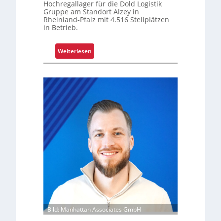
Hochregallager für die Dold Logistik
g
Gruppe am Standort Alzey in
u
Rheinland-Pfalz mit 4.516 Stellplätzen
m
in Betrieb.
f
a
:
Weiterlesen
s
R
s
e
e
t
n
r
d
o
m
f
o
i
d
t
e
s
r
i
n
c
i
h
s
e
i
r
e
t
Bild: Manhattan Associates GmbH
r
Z