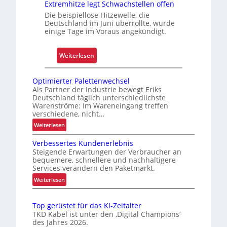
t
Extremhitze legt Schwachstellen offen
u
Die beispiellose Hitzewelle, die
v
Deutschland im Juni überrollte, wurde
e
einige Tage im Voraus angekündigt.
r
l
:
Weiterlesen
ä
E
s
x
Optimierter Palettenwechsel
s
t
Als Partner der Industrie bewegt Eriks
i
Deutschland täglich unterschiedlichste
r
g
Warenströme: Im Wareneingang treffen
e
k
verschiedene, nicht…
m
e
:
Weiterlesen
h
i
O
i
Verbessertes Kundenerlebnis
t
p
t
Steigende Erwartungen der Verbraucher an
t
u
bequemere, schnellere und nachhaltigere
z
i
n
Services verändern den Paketmarkt.
e
m
d
:
Weiterlesen
l
i
B
V
e
e
e
e
r
g
Top gerüstet für das KI-Zeitalter
t
r
t
TKD Kabel ist unter den ‚Digital Champions‘
t
b
r
e
des Jahres 2026.
S