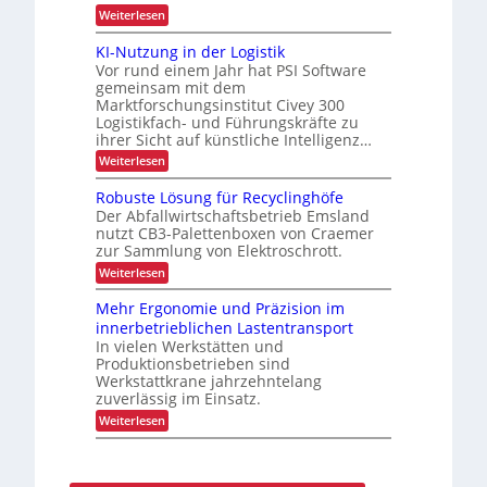
n
i
:
Weiterlesen
d
g
s
A
a
i
u
n
KI-Nutzung in der Logistik
e
s
k
r
Vor rund einem Jahr hat PSI Software
b
A
t
gemeinsam mit dem
a
i
e
Marktforschungsinstitut Civey 300
u
m
s
Logistikfach- und Führungskräfte zu
d
t
P
e
e
ihrer Sicht auf künstliche Intelligenz…
a
r
c
l
:
Weiterlesen
U
D
e
K
S
C
t
I
Robuste Lösung für Recyclinghöfe
A
I
t
-
-
x
Der Abfallwirtschaftsbetrieb Emsland
e
N
P
nutzt CB3-Palettenboxen von Craemer
n
u
r
zur Sammlung von Elektroschrott.
m
t
ä
a
z
:
Weiterlesen
s
n
u
R
e
a
n
o
n
Mehr Ergonomie und Präzision im
g
g
b
z
innerbetrieblichen Lastentransport
e
i
u
m
n
In vielen Werkstätten und
s
e
d
Produktionsbetrieben sind
t
n
e
e
Werkstattkrane jahrzehntelang
t
r
L
zuverlässig im Einsatz.
L
ö
o
:
Weiterlesen
s
g
M
u
i
e
n
s
h
g
t
r
f