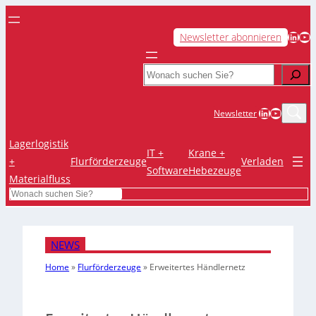
LinkedIn
YouTube
Newsletter abonnieren
Search
LinkedIn
YouTub
Newsletter
Lagerlogistik
IT +
Krane +
+
Flurförderzeuge
Verladen
Software
Hebezeuge
Materialfluss
Search
NEWS
Home
»
Flurförderzeuge
»
Erweitertes Händlernetz