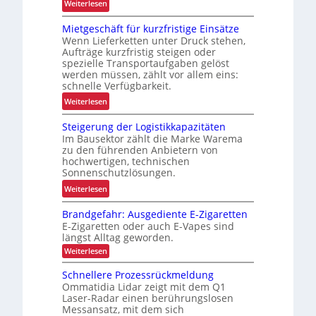
:
Weiterlesen
t
r
N
s
a
Mietgeschäft für kurzfristige Einsätze
e
s
x
Wenn Lieferketten unter Druck stehen,
u
i
Aufträge kurzfristig steigen oder
i
e
c
spezielle Transportaufgaben gelöst
s
E
werden müssen, zählt vor allem eins:
h
t
F
schnelle Verfügbarkeit.
e
e
G
:
r
Weiterlesen
s
-
M
h
t
B
Steigerung der Logistikkapazitäten
i
e
s
a
Im Bausektor zählt die Marke Warema
e
i
zu den führenden Anbietern von
u
t
t
hochwertigen, technischen
r
g
d
Sonnenschutzlösungen.
e
e
u
:
Weiterlesen
i
s
r
S
h
c
c
Brandgefahr: Ausgediente E-Zigaretten
t
e
h
h
E-Zigaretten oder auch E-Vapes sind
e
n
ä
L
längst Alltag geworden.
i
j
f
E
:
Weiterlesen
g
e
B
t
D
e
r
t
Schnellere Prozessrückmeldung
f
-
a
r
z
Ommatidia Lidar zeigt mit dem Q1
ü
P
n
u
Laser-Radar einen berührungslosen
t
d
r
r
Messansatz, mit dem sich
n
g
e
k
o