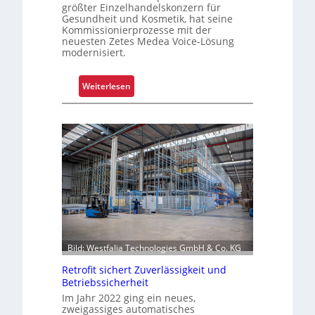
größter Einzelhandelskonzern für
ü
Gesundheit und Kosmetik, hat seine
r
Kommissionierprozesse mit der
S
neuesten Zetes Medea Voice-Lösung
modernisiert.
c
h
i
:
Weiterlesen
c
K
h
o
t
m
s
m
t
i
o
s
f
s
f
i
r
o
o
n
l
i
Bild: Westfalia Technologies GmbH & Co. KG
l
e
Retrofit sichert Zuverlässigkeit und
e
r
Betriebssicherheit
n
u
Im Jahr 2022 ging ein neues,
n
zweigassiges automatisches