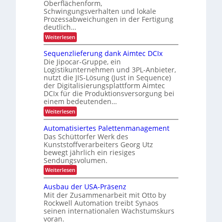
Oberflächenform,
e
g
r
u
j
f
Schwingungsverhalten und lokale
d
h
a
Prozessabweichungen in der Fertigung
r
e
e
h
ä
deutlich…
z
k
r
r
l
:
Weiterlesen
:
f
t
L
S
t
A
r
i
c
u
o
Sequenzlieferung dank Aimtec DCIx
l
i
o
h
s
g
Die Jipocar-Gruppe, ein
i
n
g
s
n
Logistikunternehmen und 3PL-Anbieter,
i
e
c
e
t
nutzt die JIS-Lösung (Just in Sequence)
l
d
s
h
i
der Digitalisierungsplattform Aimtec
l
i
t
e
e
DCIx für die Produktionsversorgung bei
g
i
r
n
einem bedeutenden…
e
e
t
k
:
Weiterlesen
E
P
e
k
S
r
E
i
e
o
a
Automatisiertes Palettenmanagement
-
n
q
z
Z
Das Schüttorfer Werk des
p
u
e
s
i
Kunststoffverarbeiters Georg Utz
a
e
s
g
ä
bewegt jährlich ein riesiges
n
s
z
a
Sendungsvolumen.
z
t
r
r
i
l
ü
e
z
:
Weiterlesen
i
t
c
t
A
e
e
k
t
ä
u
Ausbau der USA-Präsenz
f
m
e
t
t
e
Mit der Zusammenarbeit mit Otto by
e
n
o
r
e
Rockwell Automation treibt Synaos
l
m
u
d
seinen internationalen Wachstumskurs
a
n
n
u
voran.
t
g