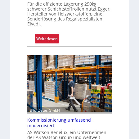
k
Für die effiziente Lagerung 250kg
o
schwerer Schichtstoffrollen nutzt Egger,
m
Hersteller von Holzwerkstoffen, eine
Sonderlösung des Regalspezialisten
p
Elvedi.
l
e
:
Weiterlesen
x
K
e
r
r
a
i
g
s
a
t
r
a
m
l
-
s
U
F
n
a
i
Bild: Zetes GmbH
h
k
r
Kommissionierung umfassend
a
e
modernisiert
t
n
AS Watson Benelux, ein Unternehmen
f
der AS Watson Group und weltweit