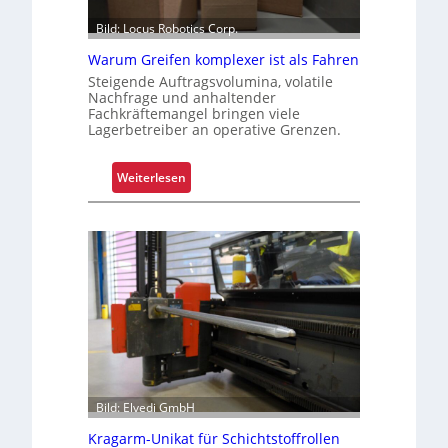
Bild: Locus Robotics Corp.
Warum Greifen komplexer ist als Fahren
Steigende Auftragsvolumina, volatile
Nachfrage und anhaltender
Fachkräftemangel bringen viele
Lagerbetreiber an operative Grenzen.
:
Weiterlesen
W
a
r
u
m
G
r
e
i
f
e
Bild: Elvedi GmbH
n
Kragarm-Unikat für Schichtstoffrollen