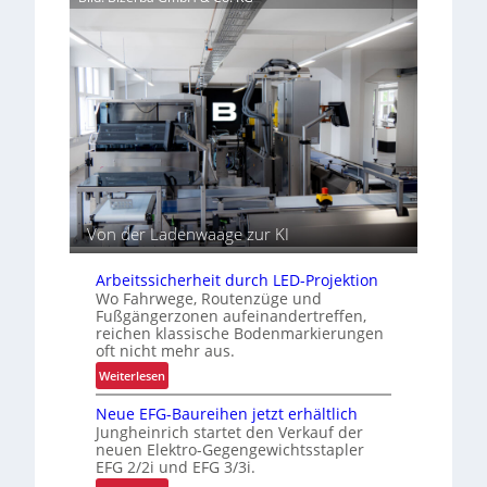
i
t
t
e
a
r
l
f
t
ü
e
r
r
k
u
n
d
e
Von der Ladenwaage zur KI
n
s
p
Arbeitssicherheit durch LED-Projektion
Wo Fahrwege, Routenzüge und
e
Fußgängerzonen aufeinandertreffen,
z
reichen klassische Bodenmarkierungen
i
oft nicht mehr aus.
f
:
Weiterlesen
i
A
s
Neue EFG-Baureihen jetzt erhältlich
r
c
Jungheinrich startet den Verkauf der
b
h
neuen Elektro-Gegengewichtsstapler
e
e
EFG 2/2i und EFG 3/3i.
i
P