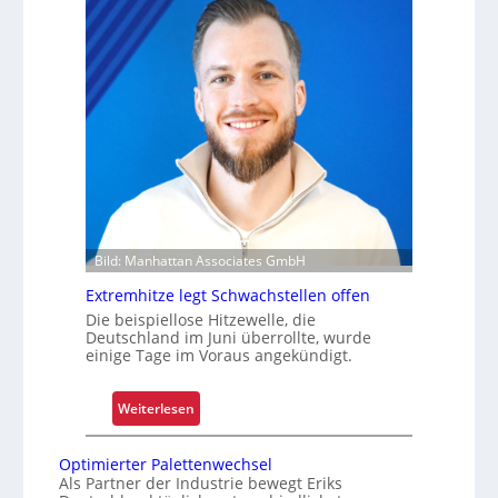
m
f
o
i
d
t
e
s
r
i
n
c
i
h
s
e
i
r
e
t
r
Z
Bild: Manhattan Associates GmbH
t
u
Extremhitze legt Schwachstellen offen
v
Die beispiellose Hitzewelle, die
e
Deutschland im Juni überrollte, wurde
r
einige Tage im Voraus angekündigt.
l
ä
:
Weiterlesen
s
E
s
x
i
Optimierter Palettenwechsel
t
Als Partner der Industrie bewegt Eriks
g