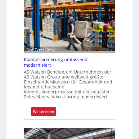
s
a
t
r
a
m
l
-
s
U
F
n
a
i
h
Bild: Zetes GmbH
k
r
a
Kommissionierung umfassend
e
t
modernisiert
n
f
AS Watson Benelux, ein Unternehmen der
AS Watson Group und weltweit größter
ü
Einzelhandelskonzern für Gesundheit und
r
Kosmetik, hat seine
S
Kommissionierprozesse mit der neuesten
Zetes Medea Voice-Lösung modernisiert.
c
h
i
:
Weiterlesen
c
K
h
o
t
m
s
m