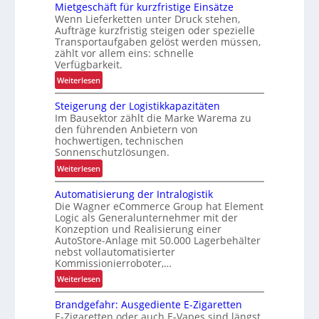
Mietgeschäft für kurzfristige Einsätze
e
Wenn Lieferketten unter Druck stehen,
u
Aufträge kurzfristig steigen oder spezielle
e
Transportaufgaben gelöst werden müssen,
E
zählt vor allem eins: schnelle
F
Verfügbarkeit.
G
:
Weiterlesen
-
M
B
Steigerung der Logistikkapazitäten
i
a
Im Bausektor zählt die Marke Warema zu
e
den führenden Anbietern von
u
t
hochwertigen, technischen
r
g
Sonnenschutzlösungen.
e
e
:
Weiterlesen
i
s
S
h
c
Automatisierung der Intralogistik
t
e
h
Die Wagner eCommerce Group hat Element
e
n
ä
Logic als Generalunternehmer mit der
i
j
Konzeption und Realisierung einer
f
g
e
AutoStore-Anlage mit 50.000 Lagerbehälter
t
e
nebst vollautomatisierter
t
f
Kommissionierroboter,…
r
z
ü
u
t
:
Weiterlesen
r
n
e
A
k
g
Brandgefahr: Ausgediente E-Zigaretten
r
u
u
E-Zigaretten oder auch E-Vapes sind längst
d
h
t