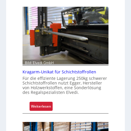
a
r
u
m
G
r
e
i
f
e
Bild: Elvedi GmbH
n
k
Kragarm-Unikat für Schichtstoffrollen
o
Für die effiziente Lagerung 250kg schwerer
Schichtstoffrollen nutzt Egger, Hersteller
m
von Holzwerkstoffen, eine Sonderlösung
p
des Regalspezialisten Elvedi.
l
e
:
Weiterlesen
x
K
e
r
r
a
i
g