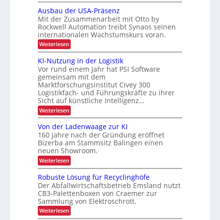
A
r
i
i
c
u
e
Ausbau der USA-Präsenz
e
s
k
t
t
Mit der Zusammenarbeit mit Otto by
f
m
o
t
t
e
Rockwell Automation treibt Synaos seinen
e
m
e
i
r
internationalen Wachstumskurs voran.
l
a
n
u
d
k
t
:
Weiterlesen
n
u
i
A
g
n
s
u
KI-Nutzung in der Logistik
d
g
i
s
a
Vor rund einem Jahr hat PSI Software
e
b
n
r
gemeinsam mit dem
a
k
t
Marktforschungsinstitut Civey 300
u
A
e
Logistikfach- und Führungskräfte zu ihrer
d
i
s
e
Sicht auf künstliche Intelligenz…
m
P
r
t
:
Weiterlesen
a
U
e
K
l
S
c
I
e
Von der Ladenwaage zur KI
A
D
-
t
-
160 Jahre nach der Gründung eröffnet
C
N
t
P
Bizerba am Stammsitz Balingen einen
I
u
e
r
x
neuen Showroom.
t
n
ä
z
m
:
Weiterlesen
s
u
a
V
e
n
n
o
n
Robuste Lösung für Recyclinghöfe
g
a
n
z
Der Abfallwirtschaftsbetrieb Emsland nutzt
i
g
d
n
CB3-Palettenboxen von Craemer zur
e
e
d
m
Sammlung von Elektroschrott.
r
e
e
L
:
Weiterlesen
r
n
a
R
L