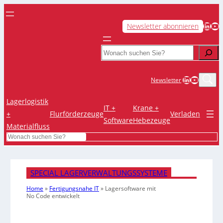
LinkedIn
YouTube
Newsletter abonnieren
Search
LinkedIn
YouTub
Newsletter
Lagerlogistik
IT +
Krane +
+
Flurförderzeuge
Verladen
Software
Hebezeuge
Materialfluss
Search
SPECIAL LAGERVERWALTUNGSSYSTEME
Home
»
Fertigungsnahe IT
»
Lagersoftware mit
No Code entwickelt