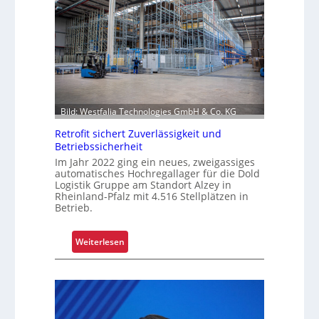
t
i
o
s
f
s
f
i
r
o
o
n
l
i
Bild: Westfalia Technologies GmbH & Co. KG
l
e
e
r
Retrofit sichert Zuverlässigkeit und
n
Betriebssicherheit
u
n
Im Jahr 2022 ging ein neues, zweigassiges
automatisches Hochregallager für die Dold
g
Logistik Gruppe am Standort Alzey in
u
Rheinland-Pfalz mit 4.516 Stellplätzen in
m
Betrieb.
f
a
:
Weiterlesen
s
R
s
e
e
t
n
r
d
o