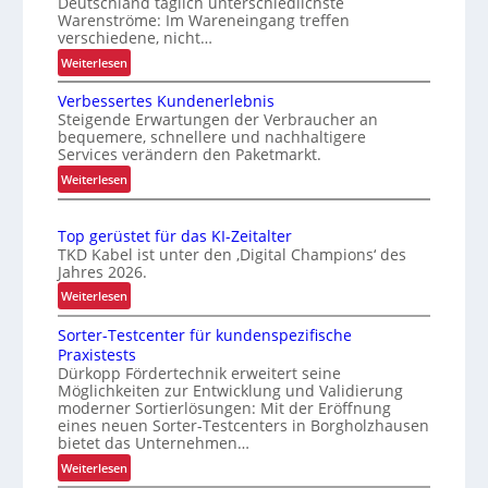
Deutschland täglich unterschiedlichste
r
k
Warenströme: Im Wareneingang treffen
e
e
verschiedene, nicht…
m
i
:
Weiterlesen
h
t
O
i
Verbessertes Kundenerlebnis
u
p
t
Steigende Erwartungen der Verbraucher an
t
n
bequemere, schnellere und nachhaltigere
z
i
d
Services verändern den Paketmarkt.
e
m
B
:
Weiterlesen
l
i
e
V
e
e
t
e
r
g
Top gerüstet für das KI-Zeitalter
r
r
t
TKD Kabel ist unter den ‚Digital Champions‘ des
t
b
i
e
Jahres 2026.
S
e
e
r
:
Weiterlesen
c
s
b
P
T
h
s
s
a
Sorter-Testcenter für kundenspezifische
o
e
w
l
s
Praxistests
p
r
a
Dürkopp Fördertechnik erweitert seine
e
i
g
t
Möglichkeiten zur Entwicklung und Validierung
c
t
c
e
e
moderner Sortierlösungen: Mit der Eröffnung
t
h
r
h
eines neuen Sorter-Testcenters in Borgholzhausen
s
e
s
ü
bietet das Unternehmen…
e
K
n
t
s
:
r
Weiterlesen
u
w
t
e
S