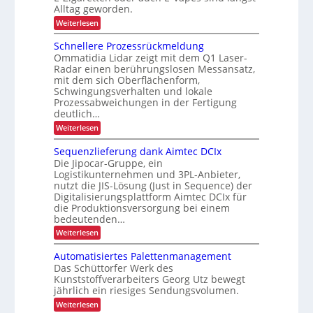
r
Alltag geworden.
e
ä
o
z
:
Weiterlesen
r
l
m
f
B
L
t
a
r
r
Schnellere Prozessrückmeldung
o
a
l
t
Ommatidia Lidar zeigt mit dem Q1 Laser-
i
n
g
i
i
Radar einen berührungslosen Messansatz,
s
d
i
mit dem sich Oberflächenform,
c
s
g
t
Schwingungsverhalten und lokale
e
s
h
i
i
f
Prozessabweichungen in der Fertigung
t
e
a
g
deutlich…
i
r
h
e
:
Weiterlesen
r
k
u
S
E
:
k
n
c
A
Sequenzlieferung dank Aimtec DCIx
i
h
a
u
g
Die Jipocar-Gruppe, ein
n
n
s
p
d
Logistikunternehmen und 3PL-Anbieter,
e
s
g
a
nutzt die JIS-Lösung (Just in Sequence) der
l
e
e
ä
Digitalisierungsplattform Aimtec DCIx für
l
z
d
r
t
e
die Produktionsversorgung bei einem
i
i
I
r
z
e
bedeutenden…
t
e
n
n
e
:
Weiterlesen
P
ä
t
t
S
r
e
t
e
r
o
Automatisiertes Palettenmanagement
E
q
e
z
a
-
Das Schüttorfer Werk des
u
e
Z
n
Kunststoffverarbeiters Georg Utz bewegt
l
e
s
i
jährlich ein riesiges Sendungsvolumen.
n
o
s
g
z
r
:
Weiterlesen
g
a
l
ü