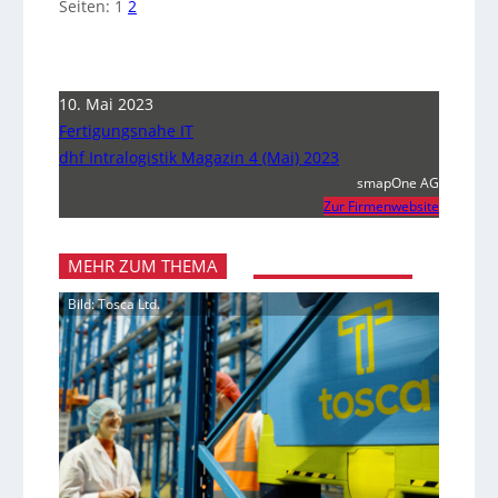
Seiten:
1
2
10. Mai 2023
Fertigungsnahe IT
dhf Intralogistik Magazin 4 (Mai) 2023
smapOne AG
Zur Firmenwebsite
MEHR ZUM THEMA
Bild: Tosca Ltd.