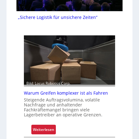
„Sichere Logistik für unsichere Zeiten“
Bild: Locus Robotics Corp.
Warum Greifen komplexer ist als Fahren
Steigende Auftragsvolumina, volatile
Nachfrage und anhaltender
Fachkräftemangel bringen viele
Lagerbetreiber an operative Grenzen.
:
Weiterlesen
W