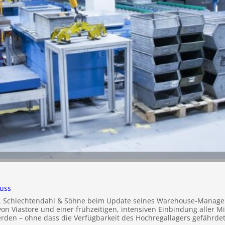
luss
h. Schlechtendahl & Söhne beim Update seines Warehouse-Manag
on Viastore und einer frühzeitigen, intensiven Einbindung aller M
den – ohne dass die Verfügbarkeit des Hochregallagers gefährde