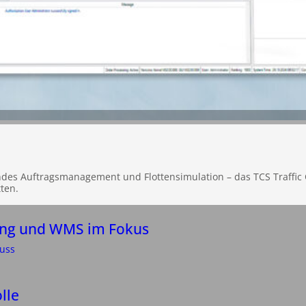
ndes Auftragsmanagement und Flottensimulation – das TCS Traffic 
ten.
ung und WMS im Fokus
luss
lle