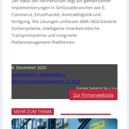
Der Fokus der Partnerschaft liegt auf gemeinsamen
Implementierungen in Schlüsselbranchen wie E-
Commerce, Einzelhandel, Kontraktlogistik und
Fertigung. Die Lösungen umfassen AMR-/AGV-basierte
Sortiersysteme, intelligente innerbetriebliche
Transportsysteme und integrierte
Flottenmanagement-Plattformen.
8. Dezember 2025
Lagerlogistik + Materialfluss
dhf Intralogistik Newsletter 51 2025
Europa Systems Sp. z o.o.
Zur Firmenwebsite
MEHR ZUM THEMA