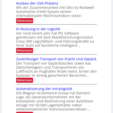
b
i
z
u
ü
a
P
Ausbau der USA-Präsenz
e
t
e
c
t
x
Mit der Zusammenarbeit mit Otto by Rockwell
r
f
o
k
t
e
e
Automation treibt Synaos seinen
i
m
o
m
r
r
internationalen Wachstumskurs voran.
r
a
e
s
j
u
t
i
l
h
:
Weiterlesen
t
n
e
i
d
A
e
ä
g
e
s
u
k
u
KI-Nutzung in der Logistik
d
b
l
i
n
s
s
t
a
Vor rund einem Jahr hat PSI Software
e
g
l
b
t
n
t
i
r
gemeinsam mit dem Marktforschungsinstitut
a
i
k
l
t
s
Civey 300 Logistikfach- und Führungskräfte zu
o
u
A
c
e
i
ihrer Sicht auf künstliche Intelligenz…
d
n
i
s
h
e
c
m
:
Weiterlesen
P
r
e
t
K
h
a
U
e
I
n
l
Zuverlässiger Transport von Fracht und Gepäck
S
c
-
e
L
A
Der Transport von Gepäckstücken sowie das
D
N
t
-
Zwischenlagern und Transportieren von
a
C
u
t
P
Luftfracht an Flughäfen findet meist ‚hinter den
I
t
e
s
r
x
Kulissen‘ in streng gesicherten Bereichen…
z
n
ä
t
u
m
:
Weiterlesen
s
e
n
a
Z
e
g
n
n
u
n
Automatisierung der Intralogistik
i
a
v
z
t
n
Die Wagner eCommerce Group hat Element
g
e
d
r
Logic als Generalunternehmer mit der
e
r
e
m
Konzeption und Realisierung einer AutoStore-
a
l
r
e
Anlage mit 50.000 Lagerbehälter nebst
ä
n
L
n
s
vollautomatisierter Kommissionierroboter,…
o
s
t
s