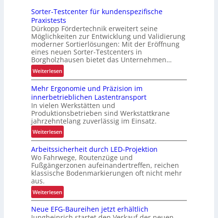
Sorter-Testcenter für kundenspezifische
Praxistests
Dürkopp Fördertechnik erweitert seine
Möglichkeiten zur Entwicklung und Validierung
moderner Sortierlösungen: Mit der Eröffnung
eines neuen Sorter-Testcenters in
Borgholzhausen bietet das Unternehmen…
:
Weiterlesen
S
Mehr Ergonomie und Präzision im
o
innerbetrieblichen Lastentransport
r
In vielen Werkstätten und
t
Produktionsbetrieben sind Werkstattkrane
e
jahrzehntelang zuverlässig im Einsatz.
r
:
Weiterlesen
-
M
T
Arbeitssicherheit durch LED-Projektion
e
e
Wo Fahrwege, Routenzüge und
h
s
Fußgängerzonen aufeinandertreffen, reichen
r
t
klassische Bodenmarkierungen oft nicht mehr
E
aus.
c
r
e
:
Weiterlesen
g
n
A
o
Neue EFG-Baureihen jetzt erhältlich
t
r
n
Jungheinrich startet den Verkauf der neuen