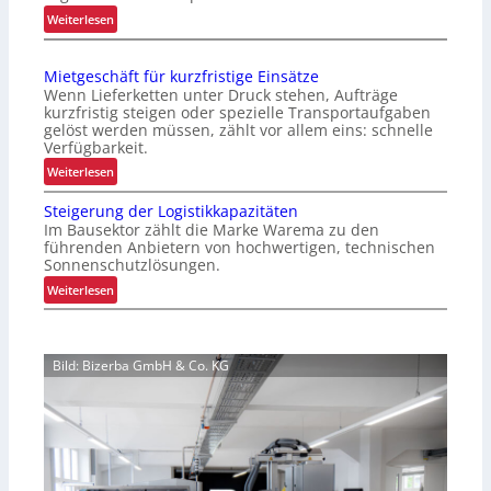
m
:
Weiterlesen
i
W
e
a
r
Mietgeschäft für kurzfristige Einsätze
r
t
Wenn Lieferketten unter Druck stehen, Aufträge
u
e
kurzfristig steigen oder spezielle Transportaufgaben
m
gelöst werden müssen, zählt vor allem eins: schnelle
r
G
Verfügbarkeit.
P
r
:
a
Weiterlesen
e
M
l
i
Steigerung der Logistikkapazitäten
i
e
f
Im Bausektor zählt die Marke Warema zu den
e
t
führenden Anbietern von hochwertigen, technischen
e
t
t
Sonnenschutzlösungen.
n
g
e
:
k
Weiterlesen
e
n
S
o
s
w
t
m
c
e
e
p
h
c
Bild: Bizerba GmbH & Co. KG
i
l
ä
h
g
e
f
s
e
x
t
e
r
e
f
l
u
r
ü
n
i
r