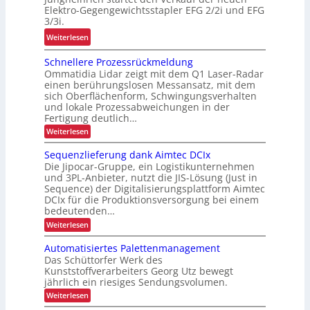
e
b
o
Elektro-Gegengewichtsstapler EFG 2/2i und EFG
r
e
3/3i.
m
f
i
i
:
Weiterlesen
ü
t
e
N
r
s
Schnellere Prozessrückmeldung
u
e
k
s
Ommatidia Lidar zeigt mit dem Q1 Laser-Radar
n
u
u
i
einen berührungslosen Messansatz, mit dem
d
e
n
c
sich Oberflächenform, Schwingungsverhalten
P
E
und lokale Prozessabweichungen in der
d
h
r
F
Fertigung deutlich…
e
e
ä
G
:
Weiterlesen
n
r
z
S
-
s
h
c
i
Sequenzlieferung dank Aimtec DCIx
B
p
e
h
Die Jipocar-Gruppe, ein Logistikunternehmen
s
a
n
e
i
und 3PL-Anbieter, nutzt die JIS-Lösung (Just in
i
e
u
z
t
Sequence) der Digitalisierungsplattform Aimtec
l
o
r
i
DCIx für die Produktionsversorgung bei einem
l
d
n
e
e
bedeutenden…
f
u
r
i
i
:
i
Weiterlesen
r
e
m
S
h
s
P
c
e
i
Automatisiertes Palettenmanagement
e
r
c
h
q
o
n
Das Schüttorfer Werk des
n
u
h
L
z
Kunststoffverarbeiters Georg Utz bewegt
n
e
j
e
e
E
jährlich ein riesiges Sendungsvolumen.
n
e
s
e
P
D
z
:
Weiterlesen
s
r
t
l
r
-
A
r