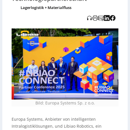
sich nahtlos in bestehende Lagerstrukturen integrieren
lassen. Im Fokus stehen gemeinsame Projekte in E-
Lagerlogistik + Materialfluss
Commerce, Einzelhandel, Kontraktlogistik und Fertigung
– unter anderem mit
IMR-AGV-basierten
Sortiersystemen
, intelligenten innerbetrieblichen
Transportsystemen und integrierten
Flottenmanagementplattformen. Ziel ist es, die digitale
Transformation der Intralogistik im Sinne von Industrie
4.0 zu beschleunigen.
Bild: Europa Systems Sp. z o.o.
Europa Systems, Anbieter von intelligenten
Intralogistiklösungen, und Libiao Robotics, ein