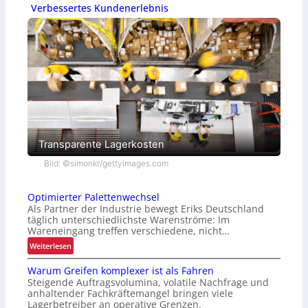
Verbessertes Kundenerlebnis
Transparente Lagerkosten
Bild: ©simonkr/gettyimages.com
Optimierter Palettenwechsel
Als Partner der Industrie bewegt Eriks Deutschland
täglich unterschiedlichste Warenströme: Im
Wareneingang treffen verschiedene, nicht…
:
Weiterlesen
O
Warum Greifen komplexer ist als Fahren
p
Steigende Auftragsvolumina, volatile Nachfrage und
t
anhaltender Fachkräftemangel bringen viele
i
Lagerbetreiber an operative Grenzen.