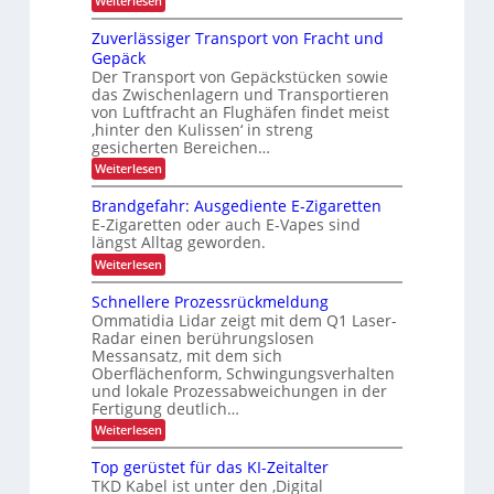
r
Weiterlesen
e
a
U
ä
K
l
S
z
k
I
e
l
Zuverlässiger Transport von Fracht und
A
f
t
-
t
-
Gepäck
t
N
t
r
i
P
Der Transport von Gepäckstücken sowie
u
l
e
r
i
o
das Zwischenlagern und Transportieren
t
n
i
ä
s
n
z
m
von Luftfracht an Flughäfen findet meist
s
c
u
a
t
‚hinter den Kulissen‘ in streng
e
n
n
h
n
gesicherten Bereichen…
i
g
a
z
:
g
Weiterlesen
i
g
Z
n
e
e
u
d
m
Brandgefahr: Ausgediente E-Zigaretten
E
v
e
e
E-Zigaretten oder auch E-Vapes sind
e
i
r
n
längst Alltag geworden.
r
L
t
n
l
o
:
Weiterlesen
s
ä
g
B
s
i
r
ä
Schnellere Prozessrückmeldung
s
s
a
t
Ommatidia Lidar zeigt mit dem Q1 Laser-
i
t
n
Radar einen berührungslosen
z
g
i
d
e
Messansatz, mit dem sich
k
g
e
r
Oberflächenform, Schwingungsverhalten
e
T
f
und lokale Prozessabweichungen in der
r
a
Fertigung deutlich…
a
h
:
Weiterlesen
n
r
S
s
:
c
p
A
Top gerüstet für das KI-Zeitalter
h
o
u
TKD Kabel ist unter den ‚Digital
n
r