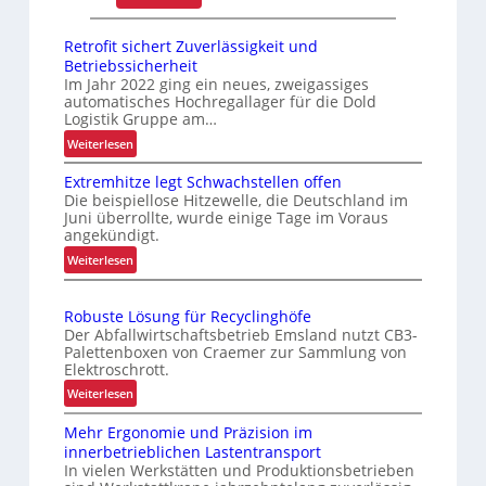
K
c
o
h
Retrofit sichert Zuverlässigkeit und
m
t
Betriebssicherheit
m
Im Jahr 2022 ging ein neues, zweigassiges
s
automatisches Hochregallager für die Dold
i
t
Logistik Gruppe am…
s
o
:
Weiterlesen
s
f
R
i
f
Extremhitze legt Schwachstellen offen
e
o
Die beispiellose Hitzewelle, die Deutschland im
r
t
Juni überrollte, wurde einige Tage im Voraus
n
o
r
angekündigt.
i
o
l
:
Weiterlesen
e
f
l
E
r
i
e
x
t
u
n
Robuste Lösung für Recyclinghöfe
t
s
n
Der Abfallwirtschaftsbetrieb Emsland nutzt CB3-
r
i
Palettenboxen von Craemer zur Sammlung von
g
e
Elektroschrott.
c
u
m
h
:
Weiterlesen
m
h
e
R
f
i
Mehr Ergonomie und Präzision im
r
o
t
a
innerbetrieblichen Lastentransport
t
b
z
s
In vielen Werkstätten und Produktionsbetrieben
Z
u
e