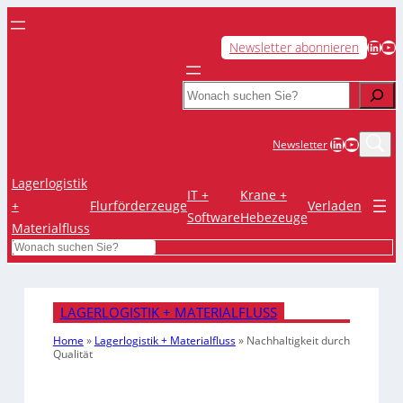
LinkedIn
YouTube
Newsletter abonnieren
Search
LinkedIn
YouTub
Newsletter
Lagerlogistik
IT +
Krane +
+
Flurförderzeuge
Verladen
Software
Hebezeuge
Materialfluss
Search
LAGERLOGISTIK + MATERIALFLUSS
Home
»
Lagerlogistik + Materialfluss
»
Nachhaltigkeit durch
Qualität