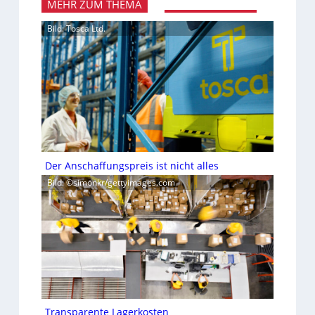
MEHR ZUM THEMA
Bild: Tosca Ltd.
Der Anschaffungspreis ist nicht alles
Bild: ©simonkr/gettyimages.com
Transparente Lagerkosten