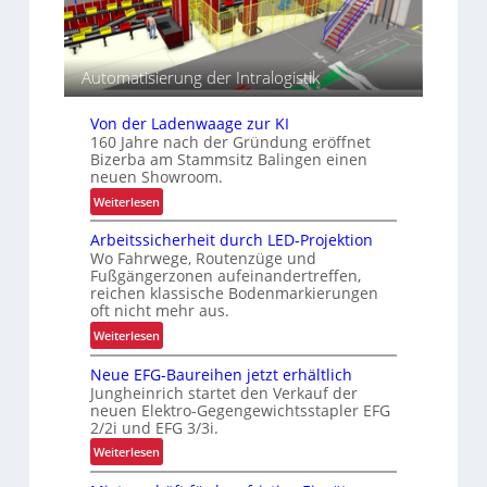
s
s
e
i
s
o
i
n
Automatisierung der Intralogistik
c
i
h
m
e
Von der Ladenwaage zur KI
i
r
160 Jahre nach der Gründung eröffnet
n
Bizerba am Stammsitz Balingen einen
h
neuen Showroom.
n
e
e
:
i
Weiterlesen
r
V
t
b
Arbeitssicherheit durch LED-Projektion
o
Wo Fahrwege, Routenzüge und
e
n
Fußgängerzonen aufeinandertreffen,
t
d
reichen klassische Bodenmarkierungen
r
e
oft nicht mehr aus.
i
r
:
Weiterlesen
e
L
A
b
a
Neue EFG-Baureihen jetzt erhältlich
r
l
d
Jungheinrich startet den Verkauf der
b
i
e
neuen Elektro-Gegengewichtsstapler EFG
e
c
2/2i und EFG 3/3i.
n
i
h
w
:
Weiterlesen
t
e
a
N
s
n