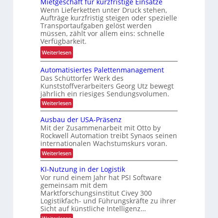
Mietgeschäft für kurzfristige Einsätze
a
e
s
L
Wenn Lieferketten unter Druck stehen,
g
u
i
Aufträge kurzfristig steigen oder spezielle
a
e
e
c
Transportaufgaben gelöst werden
s
z
E
müssen, zählt vor allem eins: schnelle
h
t
u
F
Verfügbarkeit.
e
e
r
G
:
r
Weiterlesen
n
K
-
M
h
t
I
B
Automatisiertes Palettenmanagement
i
e
r
a
Das Schüttorfer Werk des
e
i
a
Kunststoffverarbeiters Georg Utz bewegt
u
t
t
n
jährlich ein riesiges Sendungsvolumen.
r
g
d
s
:
Weiterlesen
e
e
u
A
p
i
u
s
r
Ausbau der USA-Präsenz
o
h
t
c
c
Mit der Zusammenarbeit mit Otto by
r
o
e
Rockwell Automation treibt Synaos seinen
h
h
m
t
n
internationalen Wachstumskurs voran.
a
ä
L
t
j
:
Weiterlesen
f
E
i
A
e
t
D
s
u
KI-Nutzung in der Logistik
t
i
f
-
s
Vor rund einem Jahr hat PSI Software
e
z
b
ü
P
r
gemeinsam mit dem
a
t
r
r
t
Marktforschungsinstitut Civey 300
u
e
e
k
o
Logistikfach- und Führungskräfte zu ihrer
d
s
r
e
Sicht auf künstliche Intelligenz…
u
j
P
r
h
: