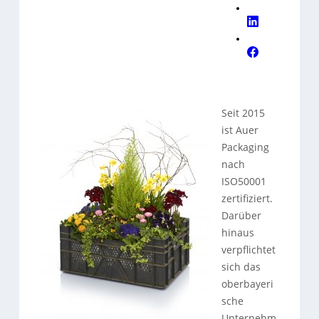
Seit 2015
ist Auer
Packaging
nach
ISO50001
zertifiziert.
Darüber
hinaus
verpflichtet
sich das
oberbayeri
sche
Unternehm