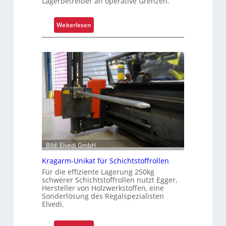
Lagerbetreiber an operative Grenzen.
n
d
:
Weiterlesen
e
W
n
a
e
r
r
u
l
m
e
G
b
r
n
e
i
i
s
f
e
Bild: Elvedi GmbH
n
Kragarm-Unikat für Schichtstoffrollen
k
Für die effiziente Lagerung 250kg
o
schwerer Schichtstoffrollen nutzt Egger,
m
Hersteller von Holzwerkstoffen, eine
p
Sonderlösung des Regalspezialisten
Elvedi.
l
e
x