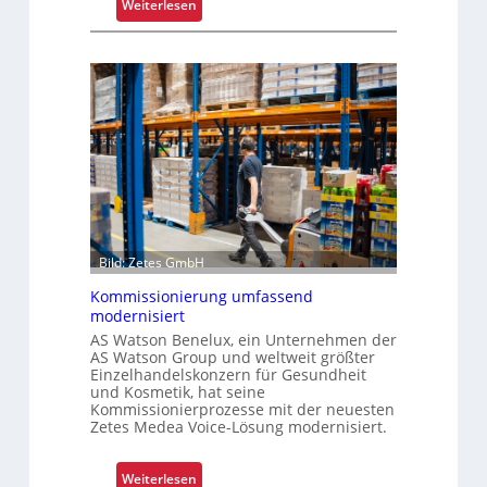
:
Weiterlesen
e
K
r
r
i
a
s
g
t
a
a
r
l
m
s
-
F
U
a
n
h
i
Bild: Zetes GmbH
r
k
Kommissionierung umfassend
e
a
modernisiert
n
t
AS Watson Benelux, ein Unternehmen der
f
AS Watson Group und weltweit größter
ü
Einzelhandelskonzern für Gesundheit
und Kosmetik, hat seine
r
Kommissionierprozesse mit der neuesten
S
Zetes Medea Voice-Lösung modernisiert.
c
h
:
Weiterlesen
i