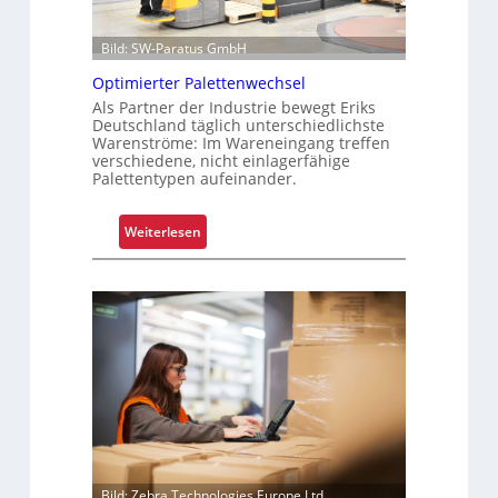
Bild: SW-Paratus GmbH
Optimierter Palettenwechsel
Als Partner der Industrie bewegt Eriks
Deutschland täglich unterschiedlichste
Warenströme: Im Wareneingang treffen
verschiedene, nicht einlagerfähige
Palettentypen aufeinander.
:
Weiterlesen
O
p
t
i
m
i
e
r
t
e
r
Bild: Zebra Technologies Europe Ltd