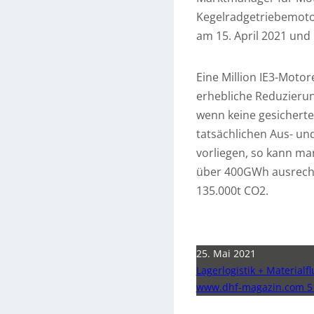
Kegelradgetriebemoto
am 15. April 2021 und 
Eine Million IE3-Moto
erhebliche Reduzierun
wenn keine gesicherte
tatsächlichen Aus- u
vorliegen, so kann ma
über 400GWh ausrechn
135.000t CO2.
25. Mai 2021
Lagerlogistik + Materialfl
www.dhf-magazin.com 5