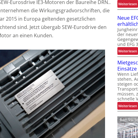
 SEW-Eurosdrive IE3-Motoren der Baureihe DRN..
:
Weiterlesen
 Unternehmen die Wirkungsgradvorschriften, die
t
Neue EFG
uar 2015 in Europa geltenden gesetzlichen
erhältlic
chtend sind. Jetzt übergab SEW-Eurodrive den
Jungheinr
der neuen
Motor an einen Kunden.
Gegengewi
l
und EFG 3
:
Weiterlesen
t
t
Mietgesch
t
Einsätze
Wenn Lief
stehen, Au
steigen od
Transport
müssen, z
-
schnelle 
:
Weiterlesen
l
i
Bild: SSI 
l
t
i