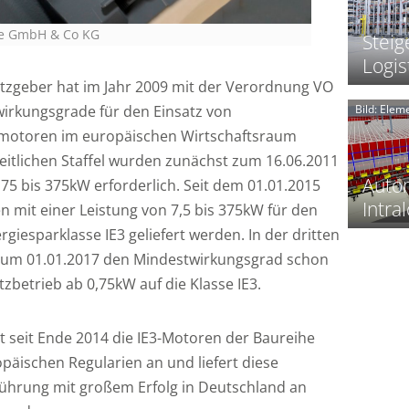
ve GmbH & Co KG
i
Steig
j
Logis
tzgeber hat im Jahr 2009 mit der Verordnung VO
t
f
irkungsgrade für den Einsatz von
Bild: Ele
t
t
f
otoren im europäischen Wirtschaftsraum
zeitlichen Staffel wurden zunächst zum 16.06.2011
Autom
75 bis 375kW erforderlich. Seit dem 01.01.2015
Intral
mit einer Leistung von 7,5 bis 375kW für den
l
t
rgiesparklasse IE3 geliefert werden. In der dritten
l
f
 zum 01.01.2017 den Mindestwirkungsgrad schon
i
zbetrieb ab 0,75kW auf die Klasse IE3.
i
t
 seit Ende 2014 die IE3-Motoren der Baureihe
i
äischen Regularien an und liefert diese
ührung mit großem Erfolg in Deutschland an
i