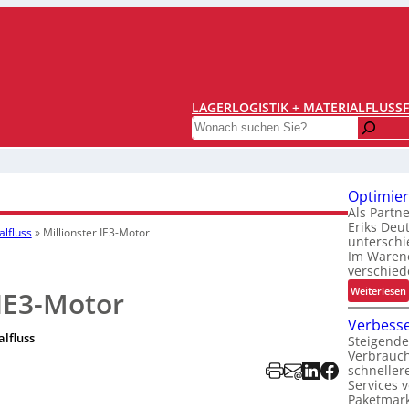
LAGERLOGISTIK + MATERIALFLUSS
Search
Optimier
Als Partn
Eriks Deu
alfluss
»
Millionster IE3-Motor
unterschi
Im Warene
verschied
:
Weiterlesen
 IE3-Motor
Verbesse
alfluss
Steigende
t
Verbrauc
i
schneller
Services 
i
Paketmark