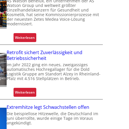
AS Watson Benelux, ein Unternehmen der AS
u
Watson Group und weltweit größter
m
Einzelhandelskonzern für Gesundheit und
Kosmetik, hat seine Kommissionierprozesse mit
G
der neuesten Zetes Medea Voice-Lösung
r
modernisiert.
e
i
:
Weiterlesen
f
K
e
o
Retrofit sichert Zuverlässigkeit und
n
m
Betriebssicherheit
k
m
o
Im Jahr 2022 ging ein neues, zweigassiges
i
automatisches Hochregallager für die Dold
m
Logistik Gruppe am Standort Alzey in Rheinland-
s
p
gies
Pfalz mit 4.516 Stellplätzen in Betrieb.
s
l
i
e
o
:
Weiterlesen
x
n
R
e
i
e
r
Extremhitze legt Schwachstellen offen
e
t
i
Die beispiellose Hitzewelle, die Deutschland im
r
r
Juni überrollte, wurde einige Tage im Voraus
s
u
o
angekündigt.
t
n
f