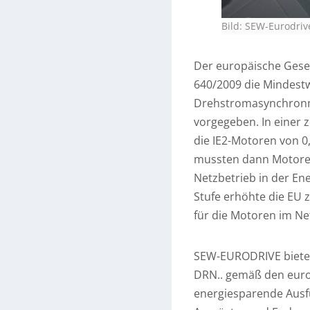
Bild: SEW-Eurodri
Der europäische Gese
640/2009 die Mindestw
Drehstromasynchronm
vorgegeben. In einer 
die IE2-Motoren von 0,
mussten dann Motoren 
Netzbetrieb in der Ene
Stufe erhöhte die EU
für die Motoren im Net
SEW-EURODRIVE bietet
DRN.. gemäß den europ
energiesparende Ausf