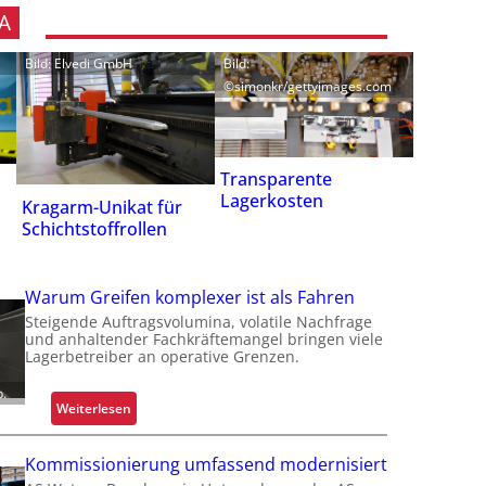
A
Bild: Elvedi GmbH
Bild:
©simonkr/gettyimages.com
Transparente
Lagerkosten
Kragarm-Unikat für
Schichtstoffrollen
Warum Greifen komplexer ist als Fahren
Steigende Auftragsvolumina, volatile Nachfrage
und anhaltender Fachkräftemangel bringen viele
Lagerbetreiber an operative Grenzen.
p.
:
Weiterlesen
W
a
Kommissionierung umfassend modernisiert
r