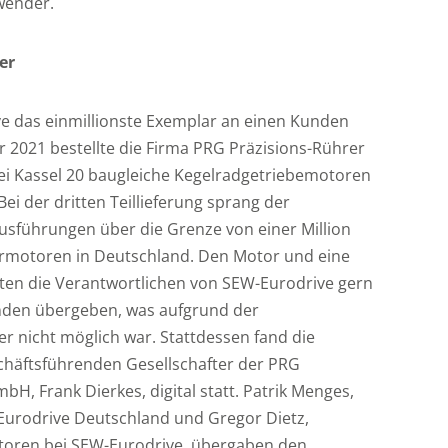
wender.
er
t
ve das einmillionste Exemplar an einen Kunden
 2021 bestellte die Firma PRG Präzisions-Rührer
 Kassel 20 baugleiche Kegelradgetriebemotoren
i der dritten Teillieferung sprang der
Ausführungen über die Grenze von einer Million
armotoren in Deutschland. Den Motor und eine
ten die Verantwortlichen von SEW-Eurodrive gern
nden übergeben, was aufgrund der
r nicht möglich war. Stattdessen fand die
häftsführenden Gesellschafter der PRG
H, Frank Dierkes, digital statt. Patrik Menges,
Eurodrive Deutschland und Gregor Dietz,
oren bei SEW-Eurodrive, übergaben den