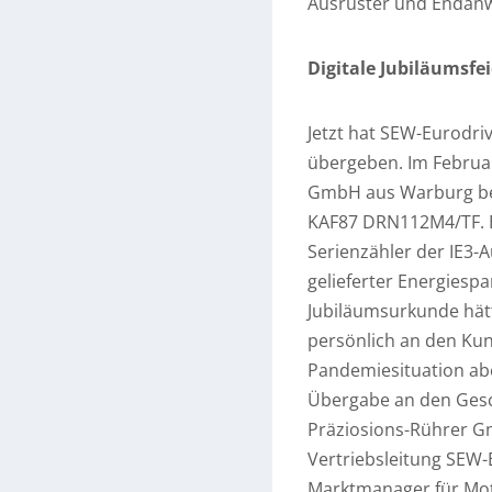
Ausrüster und Endan
Digitale Jubiläumsfei
Jetzt hat SEW-Eurodri
übergeben. Im Februar
GmbH aus Warburg bei
KAF87 DRN112M4/TF. Be
Serienzähler der IE3-
gelieferter Energiesp
Jubiläumsurkunde hät
persönlich an den Ku
Pandemiesituation abe
Übergabe an den Gesc
Präziosions-Rührer Gmb
Vertriebsleitung SEW-
Marktmanager für Mot