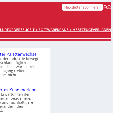
LinkedIn
YouTube
Newsletter abonnieren
FLURFÖRDERZEUGE
IT + SOFTWARE
KRANE + HEBEZEUGE
VERLADEN
ter Palettenwechsel
er der Industrie bewegt
tschland täglich
edlichste Warenströme:
ingang treffen
ene, nicht…
O
rtes Kundenerlebnis
p
 Erwartungen der
her an bequemere,
e und nachhaltigere
m
verändern den
t.