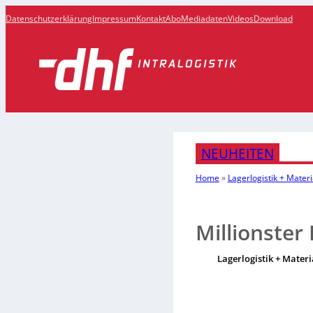
Datenschutzerklärung
Impressum
Kontakt
Abo
Mediadaten
Videos
Download
NEUHEITEN
Home
»
Lagerlogistik + Materi
Millionster
Lagerlogistik + Materi