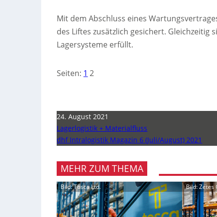
Mit dem Abschluss eines Wartungsvertrages
des Liftes zusätzlich gesichert. Gleichzeiti
Lagersysteme erfüllt.
Seiten:
1
2
24. August 2021
Lagerlogistik + Materialfluss
dhf Intralogistik Magazin 6 (Juli/August) 2021
MEHR ZUM THEMA
Bild: Tosca Ltd.
Bild: Zete