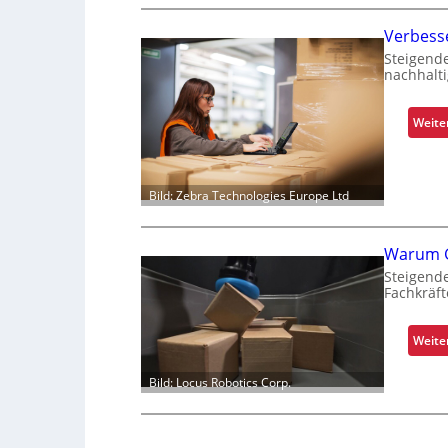
Verbess
Steigend
nachhalti
Weite
Bild: Zebra Technologies Europe Ltd
Warum G
Steigende
Fachkräft
Weite
Bild: Locus Robotics Corp.