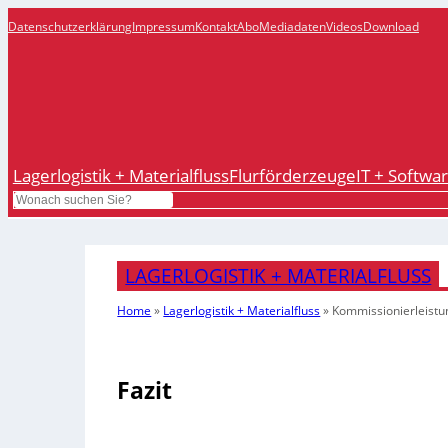
Datenschutzerklärung
Impressum
Kontakt
Abo
Mediadaten
Videos
Download
Lagerlogistik + Materialfluss
Flurförderzeuge
IT + Softwa
Search
LAGERLOGISTIK + MATERIALFLUSS
Home
»
Lagerlogistik + Materialfluss
»
Kommissionierleistu
Fazit