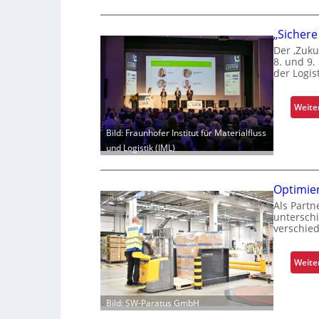
„Sichere
Der ‚Zuku
8. und 9.
der Logis
Weite
Bild: Fraunhofer Institut für Materialfluss
und Logistik (IML)
Optimie
Als Partn
untersch
verschied
Weite
Bild: SW-Paratus GmbH