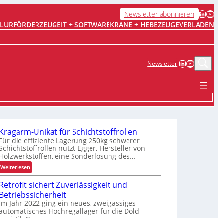
LinkedIn
YouTube
Newsletter abonnieren
FLURFÖRDERZEUGE
IT + SOFTWARE
KRANE + HEBEZEUGE
VERLADEN
LinkedIn
YouTub
Newsletter
Kragarm-Unikat für Schichtstoffrollen
Für die effiziente Lagerung 250kg schwerer
Schichtstoffrollen nutzt Egger, Hersteller von
Holzwerkstoffen, eine Sonderlösung des…
:
Weiterlesen
K
Retrofit sichert Zuverlässigkeit und
r
Betriebssicherheit
a
Im Jahr 2022 ging ein neues, zweigassiges
g
automatisches Hochregallager für die Dold
a