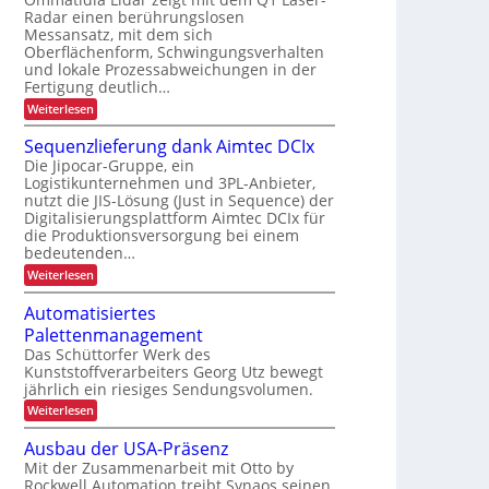
b
m
Radar einen berührungslosen
c
e
i
Messansatz, mit dem sich
y
i
e
Oberflächenform, Schwingungsverhalten
c
t
und lokale Prozessabweichungen in der
u
l
s
Fertigung deutlich…
n
i
s
:
Weiterlesen
d
n
S
i
P
c
g
Sequenzlieferung dank Aimtec DCIx
c
h
r
h
Die Jipocar-Gruppe, ein
h
n
ä
Logistikunternehmen und 3PL-Anbieter,
ö
e
e
z
nutzt die JIS-Lösung (Just in Sequence) der
l
f
r
l
i
Digitalisierungsplattform Aimtec DCIx für
e
h
e
die Produktionsversorgung bei einem
s
r
e
bedeutenden…
i
e
i
:
Weiterlesen
P
o
S
r
t
n
e
o
Automatisiertes
d
i
q
z
Palettenmanagement
u
u
e
m
e
s
Das Schüttorfer Werk des
r
i
n
s
Kunststoffverarbeiters Georg Utz bewegt
c
z
n
r
jährlich ein riesiges Sendungsvolumen.
h
l
ü
n
:
Weiterlesen
i
c
L
e
A
e
k
E
u
f
m
r
Ausbau der USA-Präsenz
t
e
D
e
b
Mit der Zusammenarbeit mit Otto by
o
r
l
-
Rockwell Automation treibt Synaos seinen
e
m
u