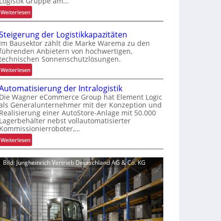
Logistik Gruppe am…
r
:
Weiterlesen
m
R
-
e
U
Steigerung der Logistikkapazitäten
t
n
Im Bausektor zählt die Marke Warema zu den
r
führenden Anbietern von hochwertigen,
i
technischen Sonnenschutzlösungen.
o
k
f
:
a
Weiterlesen
i
S
t
t
Automatisierung der Intralogistik
t
f
s
Die Wagner eCommerce Group hat Element Logic
e
ü
als Generalunternehmer mit der Konzeption und
i
i
r
Realisierung einer AutoStore-Anlage mit 50.000
c
g
S
Lagerbehälter nebst vollautomatisierter
h
e
c
Kommissionierroboter,…
e
r
h
:
Weiterlesen
r
u
i
A
t
n
c
u
Z
Bild: Jungheinrich Vertrieb Deutschland AG & Co. KG
g
h
t
u
d
t
o
v
e
s
m
e
r
t
a
r
L
o
t
l
o
f
i
ä
g
f