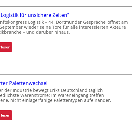
i
t
z
 Logistik für unsichere Zeiten“
e
nftskongress Logistik – 44. Dortmunder Gespräche‘ öffnet am
 September wieder seine Tore für alle interessierten Akteure
l
tikbranche – und darüber hinaus.
e
g
:
t
rlesen
„
S
S
c
i
h
c
w
h
a
rter Palettenwechsel
e
c
er der Industrie bewegt Eriks Deutschland täglich
r
h
iedlichste Warenströme: Im Wareneingang treffen
e
s
ene, nicht einlagerfähige Palettentypen aufeinander.
L
t
o
e
:
rlesen
g
l
O
i
l
p
s
e
t
t
n