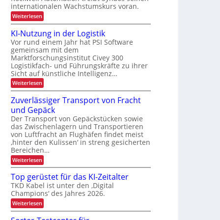
d
P
internationalen Wachstumskurs voran.
a
n
u
t
t
g
r
n
:
Weiterlesen
r
i
d
g
A
o
s
i
a
u
KI-Nutzung in der Logistik
j
i
n
e
s
e
k
Vor rund einem Jahr hat PSI Software
e
b
b
r
A
gemeinsam mit dem
a
k
t
l
i
Marktforschungsinstitut Civey 300
u
t
e
m
d
i
Logistikfach- und Führungskräfte zu ihrer
s
t
i
e
Sicht auf künstliche Intelligenz…
c
P
e
r
o
a
c
h
:
Weiterlesen
U
l
n
D
K
S
e
e
C
I
A
Zuverlässiger Transport von Fracht
n
t
I
-
-
und Gepäck
t
x
N
L
P
e
u
Der Transport von Gepäckstücken sowie
r
a
n
t
ä
das Zwischenlagern und Transportieren
s
m
z
s
von Luftfracht an Flughäfen findet meist
a
u
t
e
‚hinter den Kulissen‘ in streng gesicherten
n
n
n
e
Bereichen…
a
g
z
g
n
i
:
Weiterlesen
e
n
Z
t
m
d
u
Top gerüstet für das KI-Zeitalter
r
e
e
v
n
TKD Kabel ist unter den ‚Digital
a
r
e
t
L
Champions‘ des Jahres 2026.
r
n
o
l
:
Weiterlesen
s
g
ä
T
p
i
s
o
s