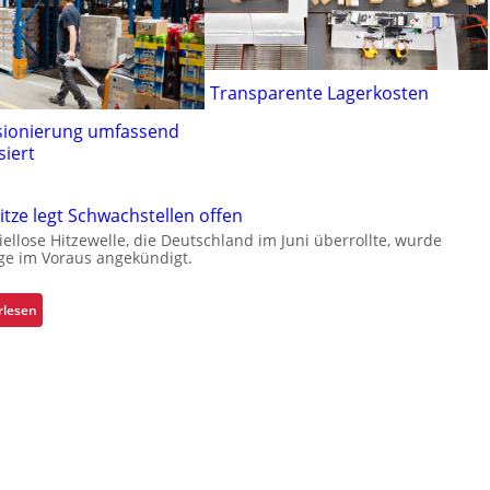
Transparente Lagerkosten
ionierung umfassend
iert
tze legt Schwachstellen offen
iellose Hitzewelle, die Deutschland im Juni überrollte, wurde
ge im Voraus angekündigt.
:
rlesen
E
x
t
r
e
m
h