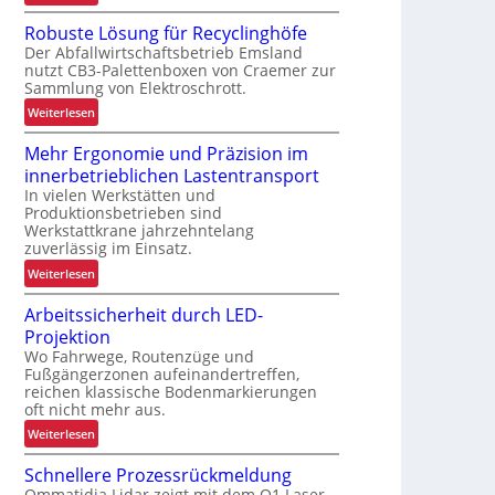
e
V
r
Robuste Lösung für Recyclinghöfe
o
h
Der Abfallwirtschaftsbetrieb Emsland
n
e
nutzt CB3-Palettenboxen von Craemer zur
d
Sammlung von Elektroschrott.
i
e
t
:
Weiterlesen
r
R
L
Mehr Ergonomie und Präzision im
o
a
innerbetrieblichen Lastentransport
b
d
In vielen Werkstätten und
u
e
Produktionsbetrieben sind
s
n
Werkstattkrane jahrzehntelang
t
w
zuverlässig im Einsatz.
e
a
:
Weiterlesen
L
a
M
ö
g
Arbeitssicherheit durch LED-
e
s
e
Projektion
h
u
z
Wo Fahrwege, Routenzüge und
r
n
u
Fußgängerzonen aufeinandertreffen,
E
g
reichen klassische Bodenmarkierungen
r
r
f
oft nicht mehr aus.
K
g
ü
I
:
Weiterlesen
o
r
A
n
R
Schnellere Prozessrückmeldung
r
o
e
Ommatidia Lidar zeigt mit dem Q1 Laser-