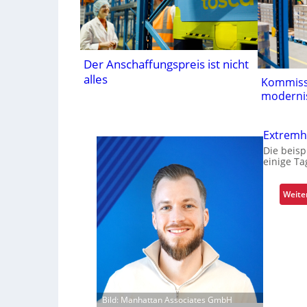
Der Anschaffungspreis ist nicht
alles
Kommiss
modernis
Extremhi
Die beisp
einige Ta
Weite
Bild: Manhattan Associates GmbH