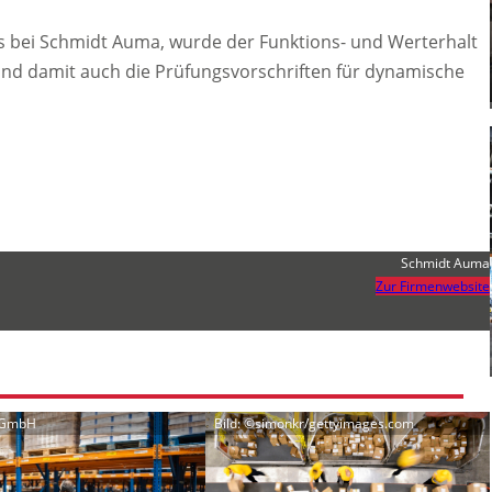
 bei Schmidt Auma, wurde der Funktions- und Werterhalt
g sind damit auch die Prüfungsvorschriften für dynamische
Schmidt Auma
Zur Firmenwebsite
s GmbH
Bild: ©simonkr/gettyimages.com