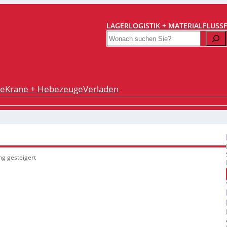
LAGERLOGISTIK + MATERIALFLUSS
Search
re
Krane + Hebezeuge
Verladen
ng gesteigert