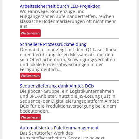
M
L
a
Arbeitssicherheit durch LED-Projektion
e
ö
Wo Fahrwege, Routenzüge und
g
h
s
Fußgängerzonen aufeinandertreffen, reichen
e
r
u
klassische Bodenmarkierungen oft nicht mehr
z
E
aus.
n
u
r
g
:
Weiterlesen
r
g
f
A
K
o
Schnellere Prozessrückmeldung
ü
r
I
n
Ommatidia Lidar zeigt mit dem Q1 Laser-Radar
r
b
o
einen berührungslosen Messansatz, mit dem
R
e
sich Oberflächenform, Schwingungsverhalten
m
e
i
und lokale Prozessabweichungen in der
i
c
t
Fertigung deutlich…
e
y
s
:
Weiterlesen
u
c
S
s
n
c
Sequenzlieferung dank Aimtec DCIx
l
i
h
d
Die Jipocar-Gruppe, ein Logistikunternehmen
i
c
n
P
und 3PL-Anbieter, nutzt die JIS-Lösung (Just in
e
n
h
Sequence) der Digitalisierungsplattform Aimtec
r
l
g
e
DCIx für die Produktionsversorgung bei einem
l
ä
h
r
e
bedeutenden…
z
r
ö
h
:
Weiterlesen
i
e
f
S
e
P
s
e
e
Automatisiertes Palettenmanagement
i
r
q
i
o
Das Schüttorfer Werk des
t
u
z
o
Kunststoffverarbeiters Georg Utz bewegt
e
d