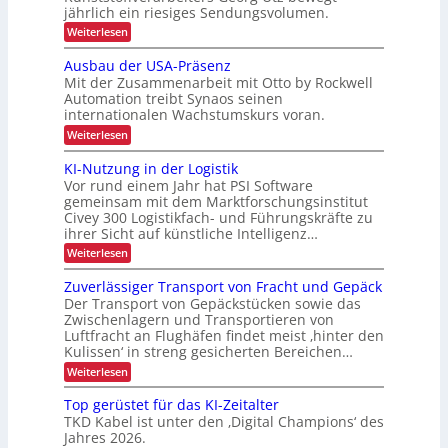
e
n
jährlich ein riesiges Sendungsvolumen.
n
s
u
z
i
:
Weiterlesen
s
r
l
A
r
m
i
c
u
ü
Ausbau der USA-Präsenz
i
e
t
c
h
Mit der Zusammenarbeit mit Otto by Rockwell
f
n
o
k
L
e
Automation treibt Synaos seinen
m
m
n
r
internationalen Wachstumskurs voran.
E
a
e
e
u
t
l
D
:
Weiterlesen
n
r
i
d
A
-
g
s
u
u
b
KI-Nutzung in der Logistik
d
P
i
n
s
e
a
Vor rund einem Jahr hat PSI Software
e
g
b
r
n
r
gemeinsam mit dem Marktforschungsinstitut
t
a
k
o
t
Civey 300 Logistikfach- und Führungskräfte zu
u
r
A
e
j
ihrer Sicht auf künstliche Intelligenz…
d
i
i
s
e
e
m
:
Weiterlesen
P
e
r
t
K
k
a
U
b
e
I
l
Zuverlässiger Transport von Fracht und Gepäck
t
S
c
-
l
e
A
Der Transport von Gepäckstücken sowie das
i
D
N
t
i
-
Zwischenlagern und Transportieren von
C
u
o
t
P
c
Luftfracht an Flughäfen findet meist ‚hinter den
I
t
e
n
r
x
Kulissen‘ in streng gesicherten Bereichen…
z
h
n
ä
u
m
:
e
Weiterlesen
s
n
a
Z
e
n
g
n
u
n
Top gerüstet für das KI-Zeitalter
i
L
a
v
z
n
TKD Kabel ist unter den ‚Digital Champions‘ des
g
e
a
d
Jahres 2026.
e
r
s
e