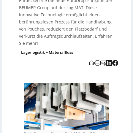
Entdecken Sie die neue AutoDrop-Funktion der
schließt.
Auto-Drop
soll Platz im Entladebereich sparen,
BEUMER Group auf der LogiMAT! Diese
die Auftragsdurchlaufzeiten deutlich verkürzen und
innovative Technologie ermöglicht einen
dank weniger mechanischer Komponenten
wartungsärmer sein. Pro Linie sind bis zu 10.000 Teile
berührungslosen Prozess für die Handhabung
pro Stunde möglich. Mehrere einstellbare
von Pouches, reduziert den Platzbedarf und
Entladepunkte erhöhen die Flexibilität – besonders
verkürzt die Auftragsdurchlaufzeiten. Erfahren
relevant für Fashion-Logistik, KEP-Dienste sowie E-
Sie mehr!
Commerce- und Logistikdienstleister.
Lagerlogistik + Materialfluss