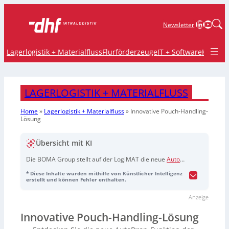
LinkedIn
YouTu
Newsletter
Lagerlogistik + Materialfluss
Flurförderzeuge
IT + Software
Krane 
LAGERLOGISTIK + MATERIALFLUSS
Home
»
Lagerlogistik + Materialfluss
»
Innovative Pouch-Handling-
Lösung
Übersicht mit KI
Die BOMA Group stellt auf der LogiMAT die neue
Auto-
Drop-Funktion
für ihr
BG-Pouch-System
vor. Die
* Diese Inhalte wurden mithilfe von Künstlicher Intelligenz
Technologie ermöglicht ein vollautomatisches,
erstellt und können Fehler enthalten.
berührungsloses Entladen von Pouches und optimiert
Anzeige
damit Pufferung, Sortierung und Sequenzierung.
Möglich wird das durch einen
Formgedächtnis-Aktuator
,
Innovative Pouch-Handling-Lösung
der an der Entladeposition auslöst und die Taschen laut
Anbieter bis zu eine Million Mal zuverlässig öffnet und