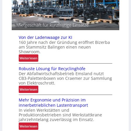
e
g
b
i
s
s
s
t
i
Mietgeschäft für kurzfristige Einsätze
i
c
k
h
Von der Ladenwaage zur KI
e
160 Jahre nach der Gründung eröffnet Bizerba
r
am Stammsitz Balingen einen neuen
h
Showroom.
e
:
Weiterlesen
i
V
t
Robuste Lösung für Recyclinghöfe
o
Der Abfallwirtschaftsbetrieb Emsland nutzt
n
CB3-Palettenboxen von Craemer zur Sammlung
d
von Elektroschrott.
e
:
Weiterlesen
r
R
L
Mehr Ergonomie und Präzision im
o
a
innerbetrieblichen Lastentransport
b
d
In vielen Werkstätten und
u
e
Produktionsbetrieben sind Werkstattkrane
s
n
jahrzehntelang zuverlässig im Einsatz.
t
w
:
Weiterlesen
e
a