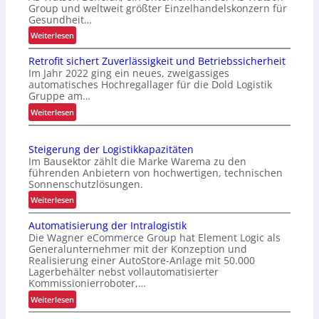
Group und weltweit größter Einzelhandelskonzern für
Gesundheit…
:
Weiterlesen
K
Retrofit sichert Zuverlässigkeit und Betriebssicherheit
o
Im Jahr 2022 ging ein neues, zweigassiges
m
automatisches Hochregallager für die Dold Logistik
m
Gruppe am…
i
:
Weiterlesen
s
R
s
e
i
Steigerung der Logistikkapazitäten
t
o
Im Bausektor zählt die Marke Warema zu den
r
n
führenden Anbietern von hochwertigen, technischen
o
Sonnenschutzlösungen.
i
f
e
:
Weiterlesen
i
r
S
t
Automatisierung der Intralogistik
u
t
s
Die Wagner eCommerce Group hat Element Logic als
n
e
i
Generalunternehmer mit der Konzeption und
g
i
Realisierung einer AutoStore-Anlage mit 50.000
c
u
g
Lagerbehälter nebst vollautomatisierter
h
m
e
Kommissionierroboter,…
e
f
r
:
Weiterlesen
r
a
u
A
t
s