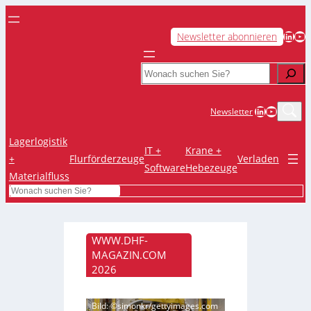
LinkedIn
YouTube
Newsletter abonnieren
Search
LinkedIn
YouTub
Newsletter
Lagerlogistik
IT +
Krane +
+
Flurförderzeuge
Verladen
Software
Hebezeuge
Materialfluss
Search
WWW.DHF-
MAGAZIN.COM
2026
Bild: ©simonkr/gettyimages.com