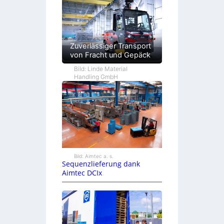
Zuverlässiger Transport
von Fracht und Gepäck
Bild: Linde Material
Handling GmbH
Bild: Aimtec a. s.
Sequenzlieferung dank
Aimtec DCIx