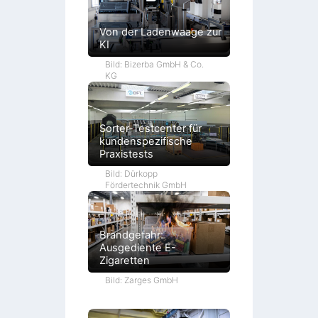
Von der Ladenwaage zur
KI
Bild: Bizerba GmbH & Co.
KG
Sorter-Testcenter für
kundenspezifische
Praxistests
Bild: Dürkopp
Fördertechnik GmbH
Brandgefahr:
Ausgediente E-
Zigaretten
Bild: Zarges GmbH