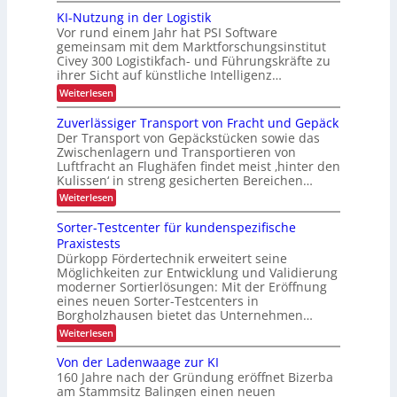
z
g
s
u
ä
u
KI-Nutzung in der Logistik
d
i
i
n
s
t
a
Vor rund einem Jahr hat PSI Software
e
g
b
t
n
z
r
gemeinsam mit dem Marktforschungsinstitut
a
k
ä
t
Civey 300 Logistikfach- und Führungskräfte zu
e
u
A
e
t
ihrer Sicht auf künstliche Intelligenz…
d
i
s
e
e
m
:
Weiterlesen
P
r
t
K
n
a
U
e
I
l
Zuverlässiger Transport von Fracht und Gepäck
S
c
-
e
A
Der Transport von Gepäckstücken sowie das
D
N
t
-
Zwischenlagern und Transportieren von
C
u
t
P
Luftfracht an Flughäfen findet meist ‚hinter den
I
t
e
r
x
Kulissen‘ in streng gesicherten Bereichen…
z
n
ä
u
m
:
Weiterlesen
s
n
a
Z
e
g
n
u
n
Sorter-Testcenter für kundenspezifische
i
a
v
z
n
Praxistests
g
e
d
e
Dürkopp Fördertechnik erweitert seine
r
e
m
Möglichkeiten zur Entwicklung und Validierung
l
r
e
ä
moderner Sortierlösungen: Mit der Eröffnung
L
n
s
eines neuen Sorter-Testcenters in
o
t
s
Borgholzhausen bietet das Unternehmen…
g
i
i
:
Weiterlesen
g
s
S
e
t
o
r
Von der Ladenwaage zur KI
i
r
T
160 Jahre nach der Gründung eröffnet Bizerba
k
t
r
am Stammsitz Balingen einen neuen
e
a