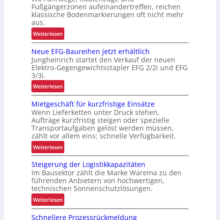
n
Fußgängerzonen aufeinandertreffen, reichen
n
klassische Bodenmarkierungen oft nicht mehr
aus.
e
r
:
Weiterlesen
b
A
e
Neue EFG-Baureihen jetzt erhältlich
r
Jungheinrich startet den Verkauf der neuen
t
b
Elektro-Gegengewichtsstapler EFG 2/2i und EFG
r
e
3/3i.
i
i
:
Weiterlesen
e
t
N
b
s
Mietgeschäft für kurzfristige Einsätze
e
l
s
Wenn Lieferketten unter Druck stehen,
u
i
i
Aufträge kurzfristig steigen oder spezielle
e
c
c
Transportaufgaben gelöst werden müssen,
E
h
zählt vor allem eins: schnelle Verfügbarkeit.
h
F
e
e
:
Weiterlesen
G
n
r
M
-
L
Steigerung der Logistikkapazitäten
h
i
B
a
Im Bausektor zählt die Marke Warema zu den
e
e
a
führenden Anbietern von hochwertigen,
s
i
t
technischen Sonnenschutzlösungen.
u
t
t
g
r
e
:
Weiterlesen
d
e
e
n
S
u
s
Schnellere Prozessrückmeldung
i
t
t
r