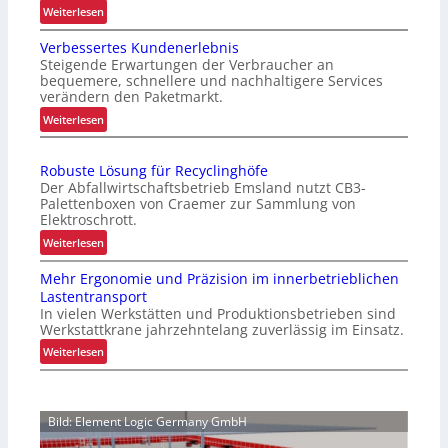
:
Weiterlesen
O
Verbessertes Kundenerlebnis
p
Steigende Erwartungen der Verbraucher an
t
bequemere, schnellere und nachhaltigere Services
i
verändern den Paketmarkt.
m
:
Weiterlesen
i
V
e
e
r
Robuste Lösung für Recyclinghöfe
r
t
Der Abfallwirtschaftsbetrieb Emsland nutzt CB3-
b
e
Palettenboxen von Craemer zur Sammlung von
e
Elektroschrott.
r
s
P
:
Weiterlesen
s
a
R
e
Mehr Ergonomie und Präzision im innerbetrieblichen
l
o
r
Lastentransport
e
b
t
In vielen Werkstätten und Produktionsbetrieben sind
t
u
e
Werkstattkrane jahrzehntelang zuverlässig im Einsatz.
t
s
s
:
Weiterlesen
e
t
K
M
n
e
u
e
w
L
n
h
e
ö
Bild: Element Logic Germany GmbH
d
r
c
s
e
E
h