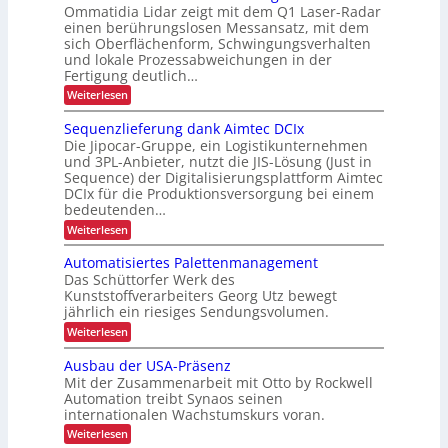
c
Ommatidia Lidar zeigt mit dem Q1 Laser-Radar
h
r
e
c
h
einen berührungslosen Messansatz, mit dem
e
a
i
h
ä
sich Oberflächenform, Schwingungsverhalten
n
n
g
L
und lokale Prozessabweichungen in der
f
j
s
e
Fertigung deutlich…
E
t
e
p
r
:
D
Weiterlesen
f
t
S
o
u
-
ü
c
z
Sequenzlieferung dank Aimtec DCIx
r
n
P
r
h
Die Jipocar-Gruppe, ein Logistikunternehmen
t
t
g
n
r
k
und 3PL-Anbieter, nutzt die JIS-Lösung (Just in
e
e
d
o
u
Sequence) der Digitalisierungsplattform Aimtec
l
r
e
j
DCIx für die Produktionsversorgung bei einem
l
r
h
r
e
bedeutenden…
e
z
r
ä
L
k
:
Weiterlesen
f
e
l
S
o
t
P
r
e
t
Automatisiertes Palettenmanagement
g
r
i
i
q
o
l
Das Schüttorfer Werk des
i
u
o
s
z
Kunststoffverarbeiters Georg Utz bewegt
i
e
s
n
e
t
jährlich ein riesiges Sendungsvolumen.
n
c
s
t
i
z
:
Weiterlesen
s
h
i
l
g
A
r
i
k
u
ü
e
Ausbau der USA-Präsenz
e
t
c
k
Mit der Zusammenarbeit mit Otto by Rockwell
E
f
o
k
a
e
Automation treibt Synaos seinen
m
i
m
r
internationalen Wachstumskurs voran.
p
a
e
n
u
t
l
a
:
Weiterlesen
n
s
i
d
A