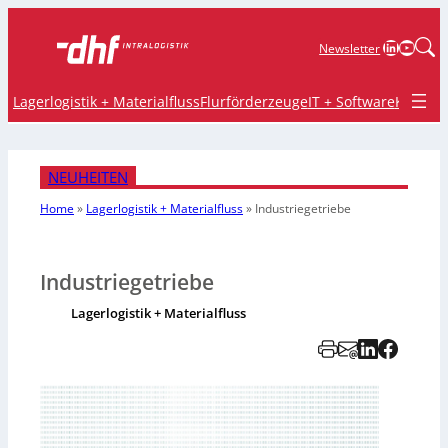
LinkedIn
YouTu
Newsletter
Lagerlogistik + Materialfluss
Flurförderzeuge
IT + Software
Krane 
NEUHEITEN
Home
»
Lagerlogistik + Materialfluss
»
Industriegetriebe
Industriegetriebe
Lagerlogistik + Materialfluss