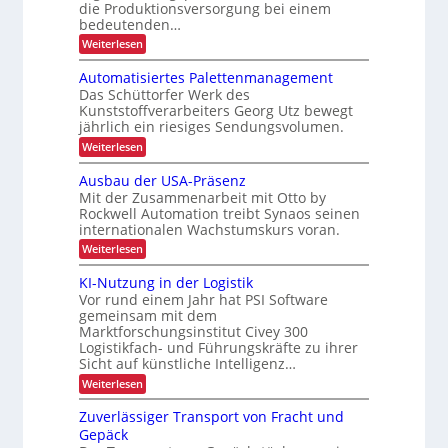
e
ü
die Produktionsversorgung bei einem
P
e
r
t
bedeutenden…
r
r
e
t
e
:
Weiterlesen
k
o
P
r
r
S
r
u
j
e
i
o
Automatisiertes Palettenmanagement
h
r
e
q
z
e
Das Schüttorfer Werk des
ä
u
z
k
e
Kunststoffverarbeiters Georg Utz bewegt
b
e
l
s
f
t
jährlich ein riesiges Sendungsvolumen.
n
l
s
t
r
i
z
r
:
Weiterlesen
i
l
l
i
o
ü
A
c
i
i
c
u
s
n
Ausbau der USA-Präsenz
e
k
h
t
c
Mit der Zusammenarbeit mit Otto by
t
f
m
o
e
h
e
Rockwell Automation treibt Synaos seinen
e
i
m
r
n
internationalen Wachstumskurs voran.
l
a
g
u
d
t
L
:
Weiterlesen
n
e
u
i
A
a
g
n
s
E
u
KI-Nutzung in der Logistik
d
s
g
i
s
i
a
Vor rund einem Jahr hat PSI Software
e
t
b
n
n
r
gemeinsam mit dem
a
e
k
t
s
Marktforschungsinstitut Civey 300
u
A
n
e
Logistikfach- und Führungskräfte zu ihrer
d
ä
i
s
t
e
Sicht auf künstliche Intelligenz…
m
t
P
r
r
t
:
Weiterlesen
a
z
U
e
a
K
l
S
e
c
I
e
Zuverlässiger Transport von Fracht und
n
A
D
-
t
-
Gepäck
s
C
N
t
P