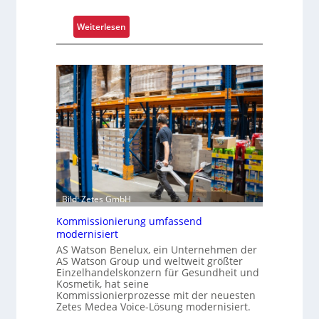
l
e
:
Weiterlesen
x
K
e
r
r
a
i
g
s
a
t
r
a
m
l
-
s
U
F
n
a
i
h
Bild: Zetes GmbH
k
r
a
Kommissionierung umfassend
e
modernisiert
t
n
AS Watson Benelux, ein Unternehmen der
f
AS Watson Group und weltweit größter
ü
Einzelhandelskonzern für Gesundheit und
r
Kosmetik, hat seine
Kommissionierprozesse mit der neuesten
S
Zetes Medea Voice-Lösung modernisiert.
c