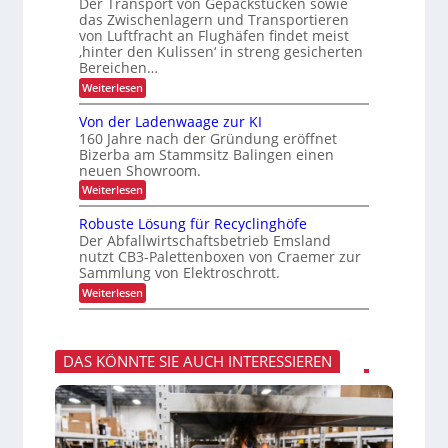
I
Der Transport von Gepäckstücken sowie
u
p
e
r
x
das Zwischenlagern und Transportieren
t
n
ä
o
z
m
von Luftfracht an Flughäfen findet meist
s
r
u
a
‚hinter den Kulissen‘ in streng gesicherten
e
n
n
t
n
Bereichen…
g
a
z
:
Weiterlesen
i
g
Z
n
e
u
d
m
Von der Ladenwaage zur KI
v
e
e
160 Jahre nach der Gründung eröffnet
e
r
n
Bizerba am Stammsitz Balingen einen
r
L
t
neuen Showroom.
l
o
ä
g
:
Weiterlesen
s
i
V
s
s
o
Robuste Lösung für Recyclinghöfe
i
t
n
Der Abfallwirtschaftsbetrieb Emsland
g
i
d
e
nutzt CB3-Palettenboxen von Craemer zur
k
e
r
Sammlung von Elektroschrott.
r
T
L
:
Weiterlesen
r
a
R
a
d
o
n
e
b
s
n
u
p
w
DAS KÖNNTE SIE AUCH INTERESSIEREN
s
o
a
t
r
a
e
t
g
L
v
e
ö
o
z
s
n
u
u