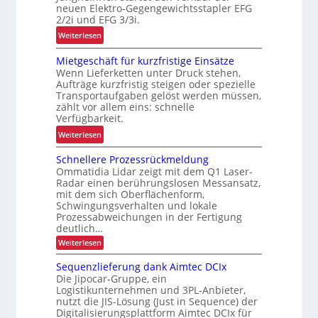
o
neuen Elektro-Gegengewichtsstapler EFG
s
e
2/2i und EFG 3/3i.
m
t
i
i
:
Weiterlesen
e
t
e
N
s
s
Mietgeschäft für kurzfristige Einsätze
u
e
t
s
Wenn Lieferketten unter Druck stehen,
n
u
s
i
Aufträge kurzfristig steigen oder spezielle
d
e
c
Transportaufgaben gelöst werden müssen,
P
E
zählt vor allem eins: schnelle
h
r
F
Verfügbarkeit.
e
ä
G
:
r
Weiterlesen
z
-
M
h
i
B
Schnellere Prozessrückmeldung
i
e
s
a
Ommatidia Lidar zeigt mit dem Q1 Laser-
e
i
i
Radar einen berührungslosen Messansatz,
u
t
t
mit dem sich Oberflächenform,
o
r
g
d
Schwingungsverhalten und lokale
n
e
e
u
Prozessabweichungen in der Fertigung
i
i
deutlich…
s
r
m
h
c
c
:
Weiterlesen
i
e
S
h
h
c
n
n
Sequenzlieferung dank Aimtec DCIx
ä
L
h
n
Die Jipocar-Gruppe, ein
j
n
f
E
Logistikunternehmen und 3PL-Anbieter,
e
e
e
t
D
nutzt die JIS-Lösung (Just in Sequence) der
l
r
t
f
-
Digitalisierungsplattform Aimtec DCIx für
l
b
z