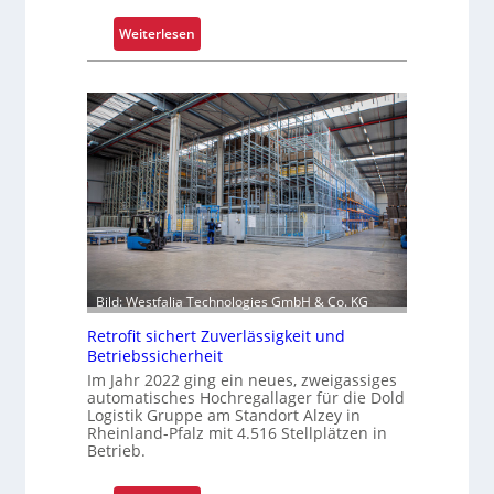
h
i
:
Weiterlesen
c
K
h
o
t
m
s
m
t
i
o
s
f
s
f
i
r
o
o
n
l
i
Bild: Westfalia Technologies GmbH & Co. KG
l
e
e
r
Retrofit sichert Zuverlässigkeit und
Betriebssicherheit
n
u
Im Jahr 2022 ging ein neues, zweigassiges
n
automatisches Hochregallager für die Dold
g
Logistik Gruppe am Standort Alzey in
u
Rheinland-Pfalz mit 4.516 Stellplätzen in
Betrieb.
m
f