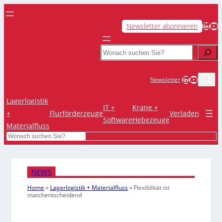
LinkedIn
YouTube
Newsletter abonnieren
Search
LinkedIn
YouTub
Newsletter
Lagerlogistik
IT +
Krane +
+
Flurförderzeuge
Verladen
Software
Hebezeuge
Materialfluss
Search
NEWS
Home
»
Lagerlogistik + Materialfluss
»
Flexibilität ist
matchentscheidend