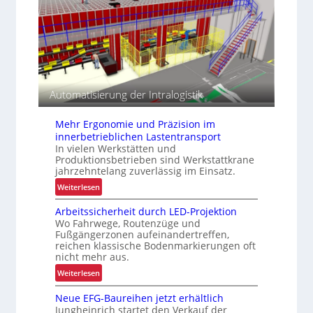
t
ü
e
r
r
k
u
n
d
e
Automatisierung der Intralogistik
n
s
Mehr Ergonomie und Präzision im
p
innerbetrieblichen Lastentransport
e
In vielen Werkstätten und
z
Produktionsbetrieben sind Werkstattkrane
i
jahrzehntelang zuverlässig im Einsatz.
f
:
Weiterlesen
i
M
s
Arbeitssicherheit durch LED-Projektion
e
c
Wo Fahrwege, Routenzüge und
h
h
Fußgängerzonen aufeinandertreffen,
r
e
reichen klassische Bodenmarkierungen oft
E
nicht mehr aus.
P
r
r
:
Weiterlesen
g
a
A
o
Neue EFG-Baureihen jetzt erhältlich
x
r
n
Jungheinrich startet den Verkauf der
i
b