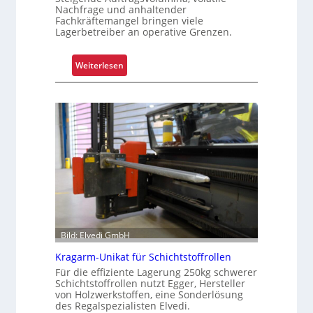
Nachfrage und anhaltender
Fachkräftemangel bringen viele
Lagerbetreiber an operative Grenzen.
:
Weiterlesen
W
a
r
u
m
G
r
e
i
f
e
Bild: Elvedi GmbH
n
k
Kragarm-Unikat für Schichtstoffrollen
o
Für die effiziente Lagerung 250kg schwerer
Schichtstoffrollen nutzt Egger, Hersteller
m
von Holzwerkstoffen, eine Sonderlösung
p
des Regalspezialisten Elvedi.