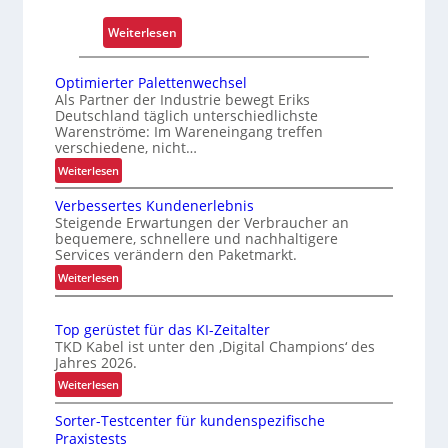
l
ä
:
Weiterlesen
s
E
s
x
Optimierter Palettenwechsel
i
t
Als Partner der Industrie bewegt Eriks
g
Deutschland täglich unterschiedlichste
r
k
Warenströme: Im Wareneingang treffen
e
verschiedene, nicht…
e
m
i
:
Weiterlesen
h
O
t
i
Verbessertes Kundenerlebnis
p
u
t
Steigende Erwartungen der Verbraucher an
t
n
bequemere, schnellere und nachhaltigere
z
i
d
Services verändern den Paketmarkt.
e
m
B
:
Weiterlesen
l
i
e
V
e
e
t
e
r
g
Top gerüstet für das KI-Zeitalter
r
r
t
TKD Kabel ist unter den ‚Digital Champions‘ des
t
b
i
e
Jahres 2026.
S
e
e
r
:
Weiterlesen
c
s
P
b
T
h
s
a
Sorter-Testcenter für kundenspezifische
s
o
e
w
l
Praxistests
s
p
r