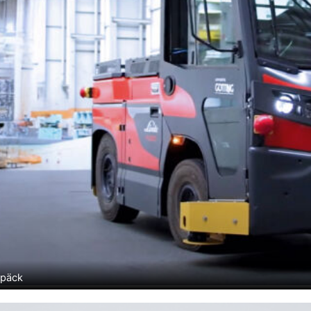
epäck