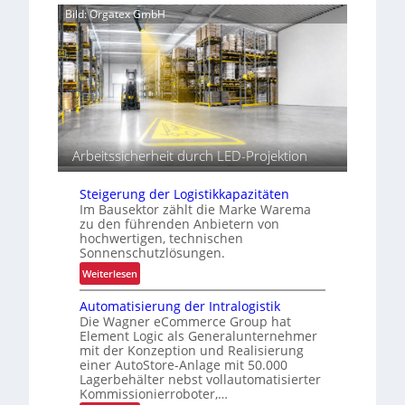
c
Bild: Orgatex GmbH
h
e
P
r
a
x
i
s
Arbeitssicherheit durch LED-Projektion
t
e
s
Steigerung der Logistikkapazitäten
t
Im Bausektor zählt die Marke Warema
zu den führenden Anbietern von
s
hochwertigen, technischen
Sonnenschutzlösungen.
:
Weiterlesen
S
Automatisierung der Intralogistik
t
Die Wagner eCommerce Group hat
e
Element Logic als Generalunternehmer
i
mit der Konzeption und Realisierung
g
einer AutoStore-Anlage mit 50.000
e
Lagerbehälter nebst vollautomatisierter
Kommissionierroboter,…
r