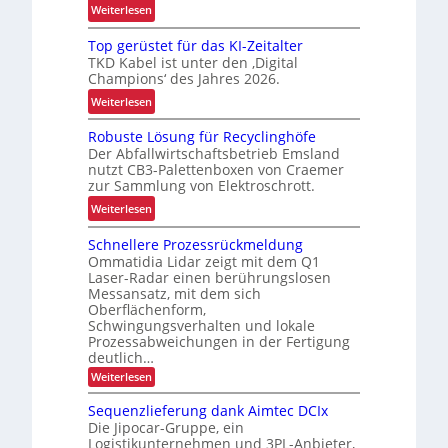
u
:
Weiterlesen
n
A
g
Top gerüstet für das KI-Zeitalter
u
TKD Kabel ist unter den ‚Digital
d
t
Champions‘ des Jahres 2026.
e
o
:
r
Weiterlesen
m
T
L
a
Robuste Lösung für Recyclinghöfe
o
o
t
Der Abfallwirtschaftsbetrieb Emsland
p
g
i
nutzt CB3-Palettenboxen von Craemer
g
i
s
zur Sammlung von Elektroschrott.
e
s
i
:
Weiterlesen
r
t
e
R
ü
i
r
Schnellere Prozessrückmeldung
o
s
k
u
Ommatidia Lidar zeigt mit dem Q1
b
t
k
n
Laser-Radar einen berührungslosen
u
e
a
Messansatz, mit dem sich
g
s
Oberflächenform,
t
p
d
t
Schwingungsverhalten und lokale
f
a
e
Prozessabweichungen in der Fertigung
e
ü
z
r
deutlich…
L
r
i
I
:
Weiterlesen
ö
d
t
n
S
s
c
a
ä
t
Sequenzlieferung dank Aimtec DCIx
u
h
s
t
Die Jipocar-Gruppe, ein
r
n
n
Logistikunternehmen und 3PL-Anbieter,
K
e
a
e