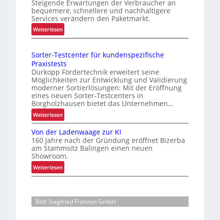
t
Steigende Erwartungen der Verbraucher an
t
u
bequemere, schnellere und nachhaltigere
z
i
n
Services verändern den Paketmarkt.
e
m
d
:
Weiterlesen
l
i
B
V
e
e
e
e
r
g
Sorter-Testcenter für kundenspezifische
t
r
t
Praxistests
t
b
r
e
Dürkopp Fördertechnik erweitert seine
S
e
i
r
Möglichkeiten zur Entwicklung und Validierung
c
s
moderner Sortierlösungen: Mit der Eröffnung
e
P
h
s
eines neuen Sorter-Testcenters in
a
b
Borgholzhausen bietet das Unternehmen…
e
w
l
s
r
:
a
Weiterlesen
e
s
t
S
c
t
i
Von der Ladenwaage zur KI
e
o
t
h
c
160 Jahre nach der Gründung eröffnet Bizerba
s
r
e
s
am Stammsitz Balingen einen neuen
h
K
t
n
Showroom.
t
u
e
e
w
e
:
Weiterlesen
n
r
r
e
V
l
d
-
h
c
o
l
e
T
h
e
n
n
e
e
s
Bild: Siegfried Frenzen GmbH
i
d
e
n
s
e
t
e
r
t
o
l