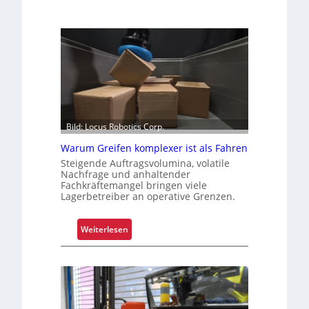
Bild: Locus Robotics Corp.
Warum Greifen komplexer ist als Fahren
Steigende Auftragsvolumina, volatile
Nachfrage und anhaltender
Fachkräftemangel bringen viele
Lagerbetreiber an operative Grenzen.
:
Weiterlesen
W
a
r
u
m