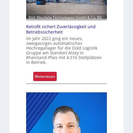
r
o
o
n
l
Bild: Westfalia Technologies GmbH & Co. KG
i
l
e
Retrofit sichert Zuverlässigkeit und
e
r
Betriebssicherheit
n
u
Im Jahr 2022 ging ein neues,
n
zweigassiges automatisches
Hochregallager für die Dold Logistik
g
Gruppe am Standort Alzey in
u
Rheinland-Pfalz mit 4.516 Stellplätzen
m
in Betrieb.
f
a
:
Weiterlesen
s
R
s
e
e
t
n
r
d
o
m
f
o
i
d
t
e
s