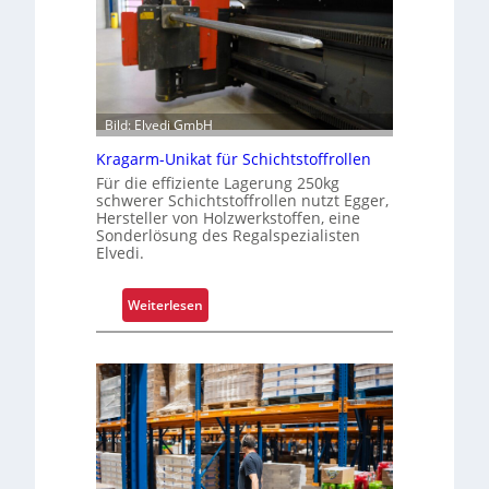
G
r
e
i
f
Bild: Elvedi GmbH
e
n
Kragarm-Unikat für Schichtstoffrollen
k
Für die effiziente Lagerung 250kg
o
schwerer Schichtstoffrollen nutzt Egger,
Hersteller von Holzwerkstoffen, eine
m
Sonderlösung des Regalspezialisten
p
Elvedi.
l
e
:
Weiterlesen
x
K
e
r
r
a
i
g
s
a
t
r
a
m
l
-