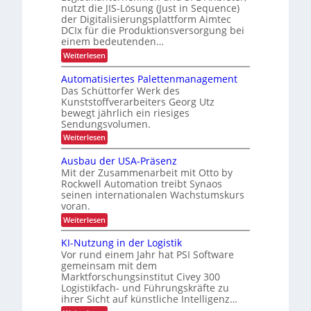
g
nutzt die JIS-Lösung (Just in Sequence)
l
I
n
l
f
der Digitalisierungsplattform Aimtec
l
-
o
e
DCIx für die Produktionsversorgung bei
ü
Z
r
g
einem bedeutenden…
r
e
e
i
:
Weiterlesen
P
R
i
S
s
r
e
e
t
o
Automatisiertes Palettenmanagement
t
q
c
z
a
Das Schüttorfer Werk des
i
u
e
y
Kunststoffverarbeiters Georg Utz
l
e
k
s
c
bewegt jährlich ein riesiges
n
t
s
Sendungsvolumen.
z
l
r
e
l
ü
i
:
Weiterlesen
r
i
c
A
n
e
k
u
Ausbau der USA-Präsenz
f
g
m
t
e
Mit der Zusammenarbeit mit Otto by
e
o
h
r
Rockwell Automation treibt Synaos
l
m
ö
u
d
seinen internationalen Wachstumskurs
a
n
f
u
voran.
t
g
n
i
e
:
Weiterlesen
d
g
s
A
a
i
u
n
KI-Nutzung in der Logistik
e
s
k
r
Vor rund einem Jahr hat PSI Software
b
A
t
gemeinsam mit dem
a
i
e
Marktforschungsinstitut Civey 300
u
m
s
Logistikfach- und Führungskräfte zu
d
t
P
e
e
ihrer Sicht auf künstliche Intelligenz…
a
r
c