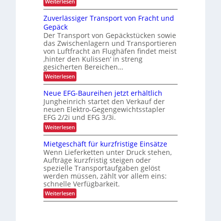
l
:
Weiterlesen
U
D
e
K
S
C
t
I
Zuverlässiger Transport von Fracht und
A
I
t
-
-
x
Gepäck
e
N
P
Der Transport von Gepäckstücken sowie
n
u
r
m
das Zwischenlagern und Transportieren
t
ä
a
z
von Luftfracht an Flughäfen findet meist
s
n
u
‚hinter den Kulissen‘ in streng
e
a
n
n
gesicherten Bereichen…
g
g
z
:
e
Weiterlesen
i
Z
m
n
u
e
d
Neue EFG-Baureihen jetzt erhältlich
v
n
e
Jungheinrich startet den Verkauf der
e
t
r
neuen Elektro-Gegengewichtsstapler
r
L
EFG 2/2i und EFG 3/3i.
l
o
ä
g
:
Weiterlesen
s
i
N
s
s
e
Mietgeschäft für kurzfristige Einsätze
i
t
u
Wenn Lieferketten unter Druck stehen,
g
i
e
e
Aufträge kurzfristig steigen oder
k
E
r
spezielle Transportaufgaben gelöst
F
T
werden müssen, zählt vor allem eins:
G
r
-
schnelle Verfügbarkeit.
a
B
:
Weiterlesen
n
a
M
s
u
i
p
r
e
o
e
t
r