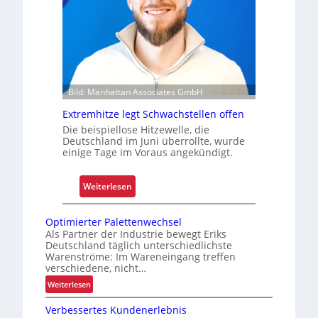
r
i
n
c
i
h
s
e
i
r
e
t
Bild: Manhattan Associates GmbH
r
Z
t
Extremhitze legt Schwachstellen offen
u
Die beispiellose Hitzewelle, die
v
Deutschland im Juni überrollte, wurde
e
einige Tage im Voraus angekündigt.
r
l
:
Weiterlesen
ä
E
s
x
Optimierter Palettenwechsel
s
t
Als Partner der Industrie bewegt Eriks
i
Deutschland täglich unterschiedlichste
r
g
Warenströme: Im Wareneingang treffen
e
k
verschiedene, nicht…
m
e
:
Weiterlesen
h
i
O
i
Verbessertes Kundenerlebnis
p
t