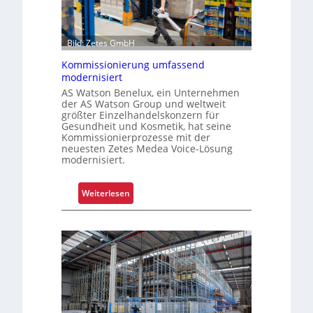
s
U
F
n
a
i
Bild: Zetes GmbH
h
k
r
Kommissionierung umfassend
a
e
modernisiert
t
n
AS Watson Benelux, ein Unternehmen
f
der AS Watson Group und weltweit
größter Einzelhandelskonzern für
ü
Gesundheit und Kosmetik, hat seine
r
Kommissionierprozesse mit der
S
neuesten Zetes Medea Voice-Lösung
modernisiert.
c
h
i
:
Weiterlesen
c
K
h
o
t
m
s
m
t
i
o
s
f
s
f
i