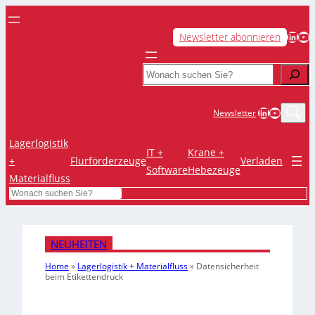
LinkedIn
YouTube
Newsletter abonnieren
Search
LinkedIn
YouTub
Newsletter
Lagerlogistik
IT +
Krane +
+
Flurförderzeuge
Verladen
Software
Hebezeuge
Materialfluss
Search
NEUHEITEN
Home
»
Lagerlogistik + Materialfluss
»
Datensicherheit
beim Etikettendruck