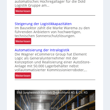
automatisches Hochregallager für die Dold
n
i
Logistik Gruppe am…
i
s
:
Weiterlesen
k
s
R
a
i
e
o
t
Steigerung der Logistikkapazitäten
t
n
f
Im Bausektor zählt die Marke Warema zu den
r
i
führenden Anbietern von hochwertigen,
ü
o
technischen Sonnenschutzlösungen.
e
r
f
r
:
Weiterlesen
S
i
u
S
c
t
Automatisierung der Intralogistik
n
t
s
h
Die Wagner eCommerce Group hat Element
g
e
i
Logic als Generalunternehmer mit der
i
u
i
Konzeption und Realisierung einer AutoStore-
c
c
m
g
Anlage mit 50.000 Lagerbehälter nebst
h
h
f
e
vollautomatisierter Kommissionierroboter,…
e
a
t
r
:
Weiterlesen
r
s
u
s
A
t
s
n
t
u
Z
e
g
o
t
u
n
d
Bild: Jungheinrich Vertrieb Deutschland AG & Co. KG
o
f
v
d
e
m
e
f
m
r
a
r
r
o
L
t
l
o