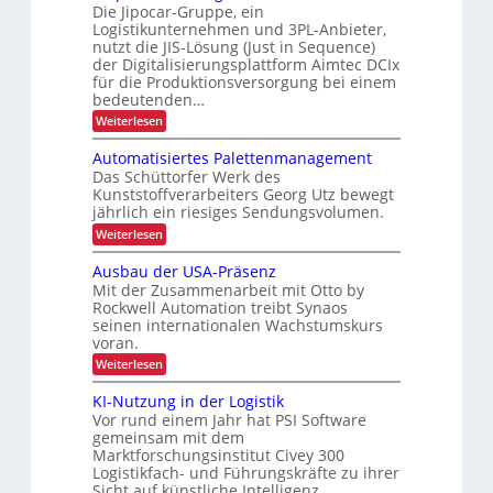
n
Die Jipocar-Gruppe, ein
b
R
o
Logistikunternehmen und 3PL-Anbieter,
e
e
nutzt die JIS-Lösung (Just in Sequence)
m
i
c
der Digitalisierungsplattform Aimtec DCIx
i
t
y
für die Produktionsversorgung bei einem
e
bedeutenden…
s
c
u
s
:
l
Weiterlesen
n
S
i
i
e
d
Automatisiertes Palettenmanagement
c
n
q
P
Das Schüttorfer Werk des
u
h
g
Kunststoffverarbeiters Georg Utz bewegt
r
e
e
h
jährlich ein riesiges Sendungsvolumen.
n
ä
r
ö
z
:
Weiterlesen
z
l
h
f
A
i
i
u
e
e
Ausbau der USA-Präsenz
e
s
t
i
Mit der Zusammenarbeit mit Otto by
f
o
i
e
Rockwell Automation treibt Synaos
t
m
o
r
seinen internationalen Wachstumskurs
a
d
u
n
voran.
t
u
n
i
i
:
Weiterlesen
g
r
s
A
m
d
i
c
u
a
KI-Nutzung in der Logistik
i
e
s
h
n
r
Vor rund einem Jahr hat PSI Software
n
b
k
t
L
gemeinsam mit dem
a
A
n
e
Marktforschungsinstitut Civey 300
E
u
i
s
e
Logistikfach- und Führungskräfte zu ihrer
d
m
D
P
r
e
Sicht auf künstliche Intelligenz…
t