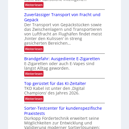
a
-
r
e
b
l
:
Weiterlesen
P
U
c
e
K
e
S
D
r
t
I
Zuverlässiger Transport von Fracht und
A
t
C
t
-
o
-
Gepäck
I
r
e
N
P
j
x
Der Transport von Gepäckstücken sowie
n
u
i
r
e
m
das Zwischenlagern und Transportieren
t
ä
e
a
z
von Luftfracht an Flughäfen findet meist
k
s
b
n
u
‚hinter den Kulissen‘ in streng
e
t
a
n
l
n
gesicherten Bereichen…
i
g
g
z
i
:
e
Weiterlesen
i
o
Z
c
m
n
n
u
e
d
Brandgefahr: Ausgediente E-Zigaretten
h
v
n
e
E-Zigaretten oder auch E-Vapes sind
e
e
t
r
längst Alltag geworden.
r
L
n
l
o
:
Weiterlesen
L
ä
g
B
a
s
i
r
Top gerüstet für das KI-Zeitalter
s
s
a
s
TKD Kabel ist unter den ‚Digital
i
t
n
t
Champions‘ des Jahres 2026.
g
i
d
e
e
k
g
:
Weiterlesen
r
e
n
T
T
f
o
t
Sorter-Testcenter für kundenspezifische
r
a
p
Praxistests
r
a
h
g
n
r
Dürkopp Fördertechnik erweitert seine
a
e
s
:
Möglichkeiten zur Entwicklung und
r
n
p
A
ü
Validierung moderner Sortierlösungen: