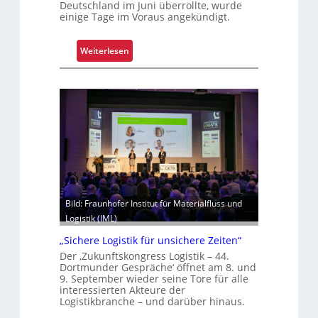
Deutschland im Juni überrollte, wurde
einige Tage im Voraus angekündigt.
:
Weiterlesen
E
x
t
r
e
m
h
i
t
z
Bild: Fraunhofer Institut für Materialfluss und
e
Logistik (IML)
l
„Sichere Logistik für unsichere Zeiten“
e
Der ‚Zukunftskongress Logistik – 44.
g
Dortmunder Gespräche‘ öffnet am 8. und
t
9. September wieder seine Tore für alle
S
interessierten Akteure der
Logistikbranche – und darüber hinaus.
c