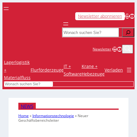
LinkedIn
YouTube
Newsletter abonnieren
Search
LinkedIn
YouTub
Newsletter
Lagerlogistik
IT +
Krane +
+
Flurförderzeuge
Verladen
Software
Hebezeuge
Materialfluss
Search
NEWS
Home
»
Informationstechnologie
»
Neuer
Geschäftsbereichsleiter