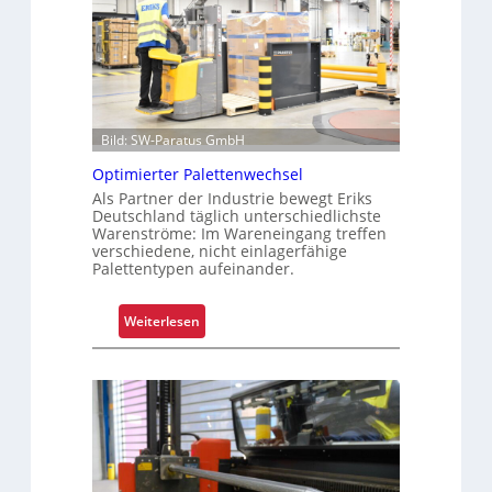
p
n
a
s
r
i
e
c
n
h
t
e
Bild: SW-Paratus GmbH
e
r
Optimierter Palettenwechsel
L
e
Als Partner der Industrie bewegt Eriks
a
Z
Deutschland täglich unterschiedlichste
g
e
Warenströme: Im Wareneingang treffen
e
i
verschiedene, nicht einlagerfähige
Palettentypen aufeinander.
r
t
k
e
o
n
:
Weiterlesen
s
“
O
t
p
e
t
n
i
m
i
e