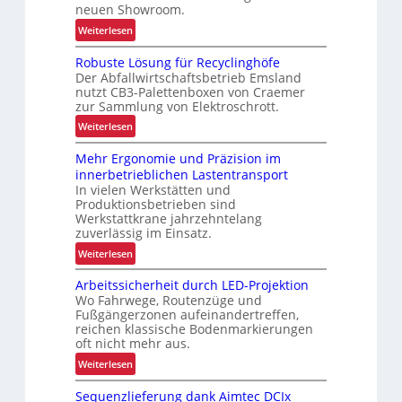
h
neuen Showroom.
e
:
Weiterlesen
r
V
h
Robuste Lösung für Recyclinghöfe
o
e
Der Abfallwirtschaftsbetrieb Emsland
n
i
nutzt CB3-Palettenboxen von Craemer
d
zur Sammlung von Elektroschrott.
t
e
:
Weiterlesen
r
R
L
Mehr Ergonomie und Präzision im
o
a
innerbetrieblichen Lastentransport
b
d
In vielen Werkstätten und
u
e
Produktionsbetrieben sind
s
n
Werkstattkrane jahrzehntelang
t
zuverlässig im Einsatz.
w
e
a
:
Weiterlesen
L
a
M
ö
Arbeitssicherheit durch LED-Projektion
g
e
s
Wo Fahrwege, Routenzüge und
e
h
u
Fußgängerzonen aufeinandertreffen,
z
r
reichen klassische Bodenmarkierungen
n
u
E
oft nicht mehr aus.
g
r
r
:
Weiterlesen
f
K
g
A
ü
I
o
Sequenzlieferung dank Aimtec DCIx
r
r