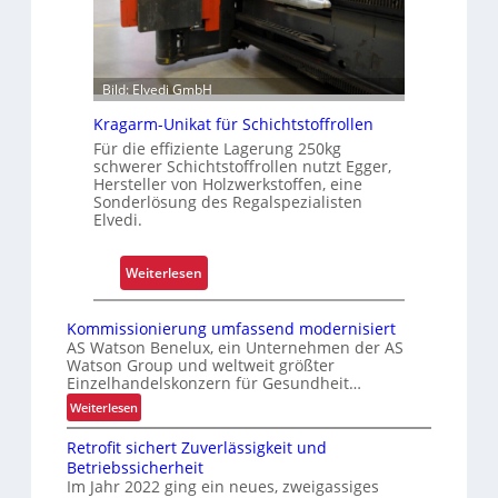
r
t
e
r
Bild: Elvedi GmbH
P
Kragarm-Unikat für Schichtstoffrollen
a
Für die effiziente Lagerung 250kg
l
schwerer Schichtstoffrollen nutzt Egger,
e
Hersteller von Holzwerkstoffen, eine
t
Sonderlösung des Regalspezialisten
Elvedi.
t
e
n
:
Weiterlesen
w
K
e
r
Kommissionierung umfassend modernisiert
c
a
AS Watson Benelux, ein Unternehmen der AS
h
Watson Group und weltweit größter
g
Einzelhandelskonzern für Gesundheit…
s
a
:
Weiterlesen
e
r
K
l
m
Retrofit sichert Zuverlässigkeit und
o
-
Betriebssicherheit
m
U
Im Jahr 2022 ging ein neues, zweigassiges
m