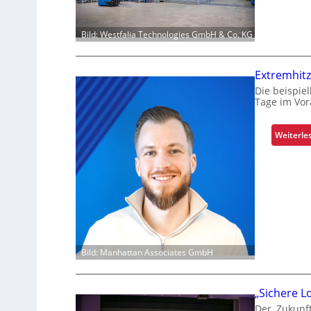
Bild: Westfalia Technologies GmbH & Co. KG
Extremhitz
Die beispiel
Tage im Vor
Weiterle
Bild: Manhattan Associates GmbH
„Sichere Lo
Der ‚Zukunf