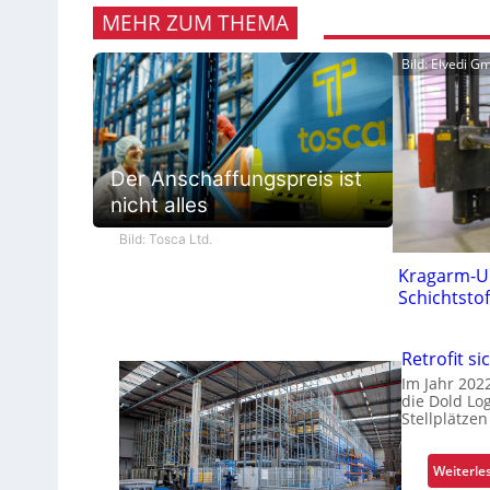
MEHR ZUM THEMA
Bild: Elvedi 
Der Anschaffungspreis ist
nicht alles
Bild: Tosca Ltd.
Kragarm-Un
Schichtstof
Retrofit si
Im Jahr 202
die Dold Lo
Stellplätzen
Weiterle