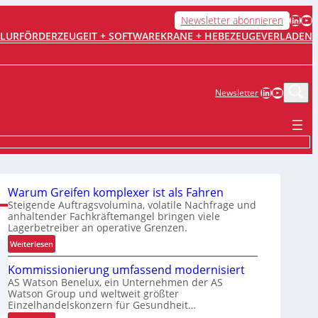
LinkedIn
YouTube
Newsletter abonnieren
FLURFÖRDERZEUGE
IT + SOFTWARE
KRANE + HEBEZEUGE
VERLADEN
LinkedIn
YouTub
Newsletter
Warum Greifen komplexer ist als Fahren
Steigende Auftragsvolumina, volatile Nachfrage und
anhaltender Fachkräftemangel bringen viele
Lagerbetreiber an operative Grenzen.
:
Weiterlesen
W
Kommissionierung umfassend modernisiert
a
AS Watson Benelux, ein Unternehmen der AS
r
Watson Group und weltweit größter
u
Einzelhandelskonzern für Gesundheit…
m