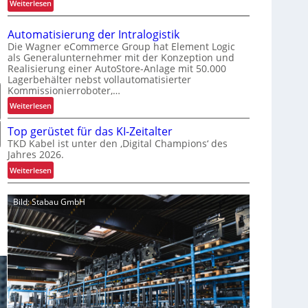
:
Weiterlesen
G
K
r
o
e
Automatisierung der Intralogistik
m
i
Die Wagner eCommerce Group hat Element Logic
m
als Generalunternehmer mit der Konzeption und
f
Realisierung einer AutoStore-Anlage mit 50.000
i
e
Lagerbehälter nebst vollautomatisierter
s
n
Kommissionierroboter,…
s
k
:
Weiterlesen
i
o
A
o
m
Top gerüstet für das KI-Zeitalter
u
n
p
TKD Kabel ist unter den ‚Digital Champions‘ des
t
i
l
Jahres 2026.
o
e
e
:
Weiterlesen
m
r
x
T
a
u
e
o
t
n
Bild: Stabau GmbH
r
p
i
g
i
g
s
u
s
e
i
m
t
r
e
f
a
ü
r
a
l
s
u
s
s
t
n
s
F
e
g
e
a