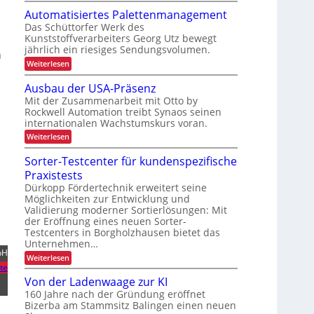
l
P
t
o
c
e
c
r
Automatisiertes Palettenmanagement
e
i
n
q
h
o
h
E
Das Schüttorfer Werk des
c
u
t
z
-
e
Kunststoffverarbeiters Georg Utz bewegt
e
u
h
e
Z
jährlich ein riesiges Sendungsvolumen.
n
n
n
s
i
n
z
d
s
g
L
:
Weiterlesen
l
G
r
r
a
A
a
i
e
ü
r
u
Ausbau der USA-Präsenz
e
p
s
c
e
t
f
ä
Mit der Zusammenarbeit mit Otto by
k
t
o
t
e
c
m
Rockwell Automation treibt Synaos seinen
t
m
e
r
k
e
e
internationalen Wachstumskurs voran.
a
u
n
l
n
t
:
Weiterlesen
n
d
i
t
A
g
u
s
r
u
d
Sorter-Testcenter für kundenspezifische
n
i
s
a
g
a
e
Praxistests
b
n
r
n
a
k
Dürkopp Fördertechnik erweitert seine
t
u
s
A
Möglichkeiten zur Entwicklung und
e
d
i
Validierung moderner Sortierlösungen: Mit
p
s
e
m
P
der Eröffnung eines neuen Sorter-
o
r
t
a
Testcenters in Borgholzhausen bietet das
U
e
r
l
Unternehmen…
S
c
t
e
bH
A
D
:
Weiterlesen
t
-
C
S
te
t
P
I
o
e
Von der Ladenwaage zur KI
r
x
r
n
ä
160 Jahre nach der Gründung eröffnet
t
m
s
Bizerba am Stammsitz Balingen einen neuen
e
a
e