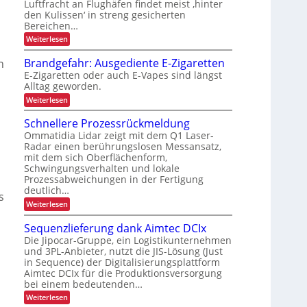
Luftfracht an Flughäfen findet meist ‚hinter
r
g
F
e
den Kulissen‘ in streng gesicherten
ä
h
G
r
Bereichen…
n
z
ö
-
h
:
Weiterlesen
i
f
B
Z
e
s
u
e
a
Brandgefahr: Ausgediente E-Zigaretten
n
i
v
i
u
E-Zigaretten oder auch E-Vapes sind längst
t
e
o
Alltag geworden.
r
r
d
n
l
:
e
Weiterlesen
u
ä
i
B
i
s
r
r
m
Schnellere Prozessrückmeldung
s
h
a
c
i
i
Ommatidia Lidar zeigt mit dem Q1 Laser-
n
e
h
g
Radar einen berührungslosen Messansatz,
n
d
n
e
L
mit dem sich Oberflächenform,
g
n
r
j
e
Schwingungsverhalten und lokale
E
e
T
f
e
Prozessabweichungen in der Fertigung
D
r
a
r
deutlich…
t
a
-
s
h
b
n
z
:
Weiterlesen
r
P
s
e
S
:
t
r
p
c
A
t
Sequenzlieferung dank Aimtec DCIx
e
o
h
o
u
r
Die Jipocar-Gruppe, ein Logistikunternehmen
r
n
r
s
j
t
und 3PL-Anbieter, nutzt die JIS-Lösung (Just
i
e
g
h
e
v
in Sequence) der Digitalisierungsplattform
l
e
e
ä
o
l
k
d
Aimtec DCIx für die Produktionsversorgung
b
n
e
i
l
bei einem bedeutenden…
t
F
r
l
e
t
:
r
Weiterlesen
i
e
n
i
S
a