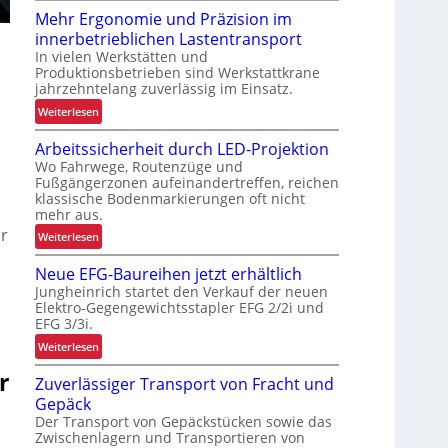
R
Mehr Ergonomie und Präzision im
o
innerbetrieblichen Lastentransport
b
In vielen Werkstätten und
u
Produktionsbetrieben sind Werkstattkrane
s
jahrzehntelang zuverlässig im Einsatz.
t
:
Weiterlesen
e
M
L
Arbeitssicherheit durch LED-Projektion
e
ö
Wo Fahrwege, Routenzüge und
h
s
Fußgängerzonen aufeinandertreffen, reichen
r
u
klassische Bodenmarkierungen oft nicht
E
n
mehr aus.
r
g
or
:
Weiterlesen
g
f
A
o
ü
Neue EFG-Baureihen jetzt erhältlich
r
n
r
Jungheinrich startet den Verkauf der neuen
b
o
R
Elektro-Gegengewichtsstapler EFG 2/2i und
e
m
EFG 3/3i.
e
i
i
c
:
Weiterlesen
t
e
y
N
s
r
u
Zuverlässiger Transport von Fracht und
c
e
s
n
l
Gepäck
u
i
d
i
Der Transport von Gepäckstücken sowie das
e
c
P
Zwischenlagern und Transportieren von
n
E
h