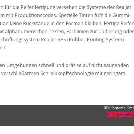
ür die Reifenfertigung versehen die Systeme der Rea Jet
m mit Produktionscodes. Spezielle Tinten fu?r die Gummi-
ation keine Rückstände in den Formen bleiben. Fertige Reife
t alphanumerischen Texten, Farblinien zur Codierung ode
schriftungssystem Rea Jet RPS (Rubber Printing System)
lt.
uen Umgebungen schnell und präzise auf nicht saugenden
 verschließarmen Schreibkopftechnologie mit geringem
REA Systeme Gm
Zur Firmenwebsi