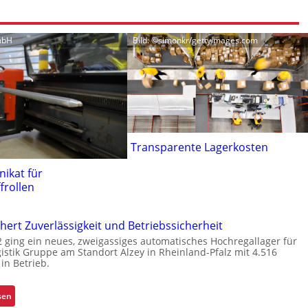
GmbH
Bild: ©simonkr/gettyimages.com
Transparente Lagerkosten
ikat für
frollen
chert Zuverlässigkeit und Betriebssicherheit
2 ging ein neues, zweigassiges automatisches Hochregallager für
gistik Gruppe am Standort Alzey in Rheinland-Pfalz mit 4.516
 in Betrieb.
:
sen