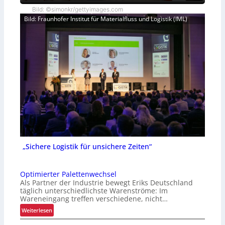
Bild: ©simonkr/gettyimages.com
Bild: Fraunhofer Institut für Materialfluss und Logistik (IML)
„Sichere Logistik für unsichere Zeiten“
Optimierter Palettenwechsel
Als Partner der Industrie bewegt Eriks Deutschland
täglich unterschiedlichste Warenströme: Im
Wareneingang treffen verschiedene, nicht…
:
Weiterlesen
O