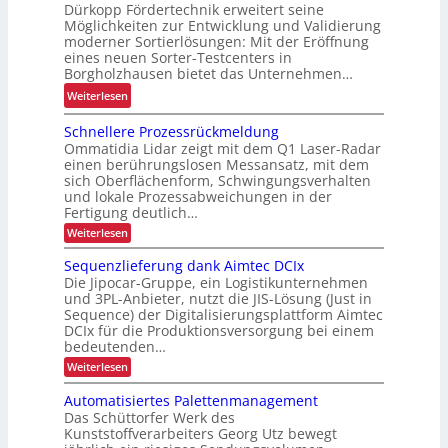
Dürkopp Fördertechnik erweitert seine
e
g
s
Möglichkeiten zur Entwicklung und Validierung
n
e
i
moderner Sortierlösungen: Mit der Eröffnung
j
r
e
eines neuen Sorter-Testcenters in
e
ü
Borgholzhausen bietet das Unternehmen…
r
t
s
u
:
Weiterlesen
z
t
n
S
t
e
Schnellere Prozessrückmeldung
g
o
e
t
Ommatidia Lidar zeigt mit dem Q1 Laser-Radar
d
r
einen berührungslosen Messansatz, mit dem
r
f
e
t
sich Oberflächenform, Schwingungsverhalten
h
ü
r
e
und lokale Prozessabweichungen in der
ä
r
I
r
Fertigung deutlich…
l
d
n
-
:
Weiterlesen
t
a
t
S
T
l
c
s
Sequenzlieferung dank Aimtec DCIx
r
e
h
i
K
Die Jipocar-Gruppe, ein Logistikunternehmen
a
s
n
c
und 3PL-Anbieter, nutzt die JIS-Lösung (Just in
I
e
l
t
Sequence) der Digitalisierungsplattform Aimtec
h
l
-
o
c
DCIx für die Produktionsversorgung bei einem
l
Z
g
e
e
bedeutenden…
e
r
i
n
:
Weiterlesen
e
i
s
S
t
P
t
e
t
Automatisiertes Palettenmanagement
e
r
q
a
o
Das Schüttorfer Werk des
i
r
u
z
Kunststoffverarbeiters Georg Utz bewegt
l
k
e
f
e