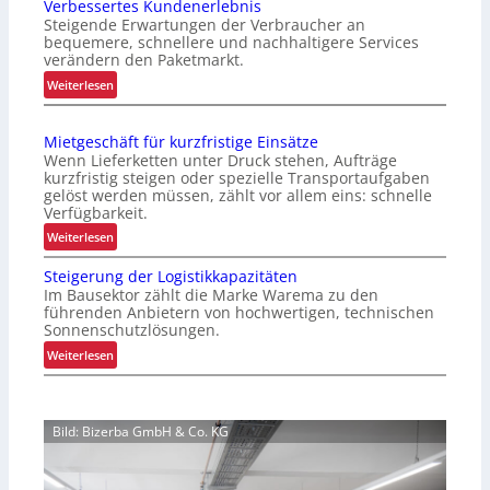
Verbessertes Kundenerlebnis
p
Steigende Erwartungen der Verbraucher an
t
bequemere, schnellere und nachhaltigere Services
i
verändern den Paketmarkt.
m
:
Weiterlesen
i
V
e
e
r
Mietgeschäft für kurzfristige Einsätze
r
t
Wenn Lieferketten unter Druck stehen, Aufträge
b
e
kurzfristig steigen oder spezielle Transportaufgaben
e
gelöst werden müssen, zählt vor allem eins: schnelle
r
s
Verfügbarkeit.
P
s
:
a
Weiterlesen
e
M
l
r
Steigerung der Logistikkapazitäten
i
e
t
Im Bausektor zählt die Marke Warema zu den
e
t
führenden Anbietern von hochwertigen, technischen
e
t
t
Sonnenschutzlösungen.
s
g
e
:
K
Weiterlesen
e
n
S
u
s
w
t
n
c
e
e
d
h
c
Bild: Bizerba GmbH & Co. KG
i
e
ä
h
g
n
f
s
e
e
t
e