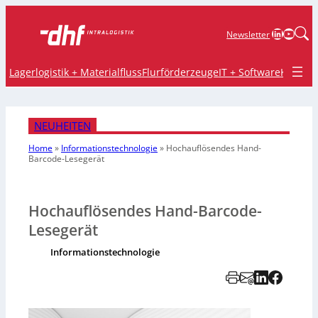
LinkedIn
YouTu
Newsletter
Lagerlogistik + Materialfluss
Flurförderzeuge
IT + Software
Krane 
NEUHEITEN
Home
»
Informationstechnologie
»
Hochauflösendes Hand-
Barcode-Lesegerät
Hochauflösendes Hand-Barcode-
Lesegerät
Informationstechnologie