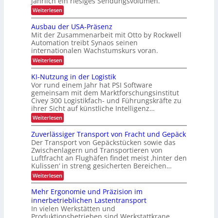
jährlich ein riesiges Sendungsvolumen.
n
t
s
ü
z
:
Weiterlesen
s
e
r
l
A
r
r
i
k
u
ü
Ausbau der USA-Präsenz
e
t
c
u
Mit der Zusammenarbeit mit Otto by Rockwell
f
o
k
n
e
Automation treibt Synaos seinen
m
m
r
internationalen Wachstumskurs voran.
d
a
e
u
t
l
e
:
Weiterlesen
n
i
d
A
n
g
s
u
u
KI-Nutzung in der Logistik
d
s
i
n
s
a
Vor rund einem Jahr hat PSI Software
e
g
b
p
n
r
gemeinsam mit dem Marktforschungsinstitut
a
k
e
t
Civey 300 Logistikfach- und Führungskräfte zu
u
A
e
z
ihrer Sicht auf künstliche Intelligenz…
d
i
s
e
i
m
:
Weiterlesen
P
r
t
K
f
a
U
e
I
l
Zuverlässiger Transport von Fracht und Gepäck
i
S
c
-
e
A
Der Transport von Gepäckstücken sowie das
s
D
N
t
-
Zwischenlagern und Transportieren von
C
u
c
t
P
Luftfracht an Flughäfen findet meist ‚hinter den
I
t
e
h
r
x
Kulissen‘ in streng gesicherten Bereichen…
z
n
ä
e
u
m
:
Weiterlesen
s
n
P
a
Z
e
g
n
u
r
n
Mehr Ergonomie und Präzision im
i
a
v
z
a
n
innerbetrieblichen Lastentransport
g
e
d
x
e
In vielen Werkstätten und
r
e
m
Produktionsbetrieben sind Werkstattkrane
l
i