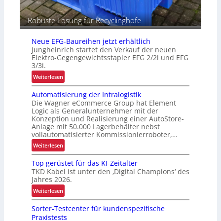
e
n
Robuste Lösung für Recyclinghöfe
Neue EFG-Baureihen jetzt erhältlich
Jungheinrich startet den Verkauf der neuen
Elektro-Gegengewichtsstapler EFG 2/2i und EFG
3/3i.
:
Weiterlesen
N
Automatisierung der Intralogistik
e
Die Wagner eCommerce Group hat Element
u
Logic als Generalunternehmer mit der
e
Konzeption und Realisierung einer AutoStore-
E
Anlage mit 50.000 Lagerbehälter nebst
F
vollautomatisierter Kommissionierroboter,…
G
:
Weiterlesen
-
A
B
Top gerüstet für das KI-Zeitalter
u
a
TKD Kabel ist unter den ‚Digital Champions‘ des
t
Jahres 2026.
u
o
r
:
Weiterlesen
m
e
T
a
Sorter-Testcenter für kundenspezifische
i
o
t
Praxistests
h
p
i