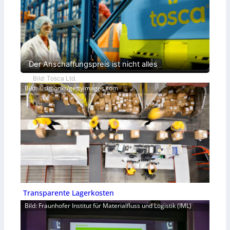
Der Anschaffungspreis ist nicht alles
Bild: Tosca Ltd.
Bild: ©simonkr/gettyimages.com
Transparente Lagerkosten
Bild: Fraunhofer Institut für Materialfluss und Logistik (IML)