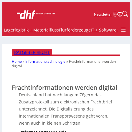
LinkedIn
YouTu
Newsletter
Lagerlogistik + Materialfluss
Flurförderzeuge
IT + Software
Krane 
RATGEBER RECHT
Home
»
Informationstechnologie
»
Frachtinformationen werden
digital
Frachtinformationen werden digital
Deutschland hat nach langem Zögern das
Zusatzprotokoll zum elektronischen Frachtbrief
unterzeichnet. Die Digitalisierung des
internationalen Transportwesens geht voran,
wenn auch in kleinen Schritten.
Informationstechnologie