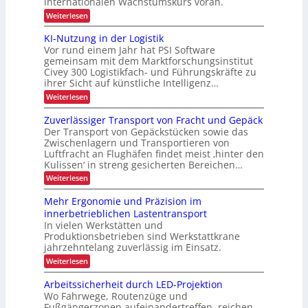
internationalen Wachstumskurs voran.
d
a
e
u
t
l
e
:
Weiterlesen
n
i
d
A
n
g
s
u
u
KI-Nutzung in der Logistik
d
s
i
n
s
a
Vor rund einem Jahr hat PSI Software
e
g
b
p
n
r
gemeinsam mit dem Marktforschungsinstitut
a
k
e
t
Civey 300 Logistikfach- und Führungskräfte zu
u
A
e
z
ihrer Sicht auf künstliche Intelligenz…
d
i
s
e
i
m
:
Weiterlesen
P
r
t
K
f
a
U
e
I
l
Zuverlässiger Transport von Fracht und Gepäck
i
S
c
-
e
A
Der Transport von Gepäckstücken sowie das
s
D
N
t
-
Zwischenlagern und Transportieren von
C
u
c
t
P
Luftfracht an Flughäfen findet meist ‚hinter den
I
t
e
h
r
x
Kulissen‘ in streng gesicherten Bereichen…
z
n
ä
e
u
m
:
Weiterlesen
s
n
P
a
Z
e
g
n
u
r
n
Mehr Ergonomie und Präzision im
i
a
v
z
a
n
innerbetrieblichen Lastentransport
g
e
d
x
e
In vielen Werkstätten und
r
e
m
Produktionsbetrieben sind Werkstattkrane
l
i
r
e
ä
jahrzehntelang zuverlässig im Einsatz.
s
L
n
s
o
:
Weiterlesen
t
t
s
g
M
i
e
i
e
Arbeitssicherheit durch LED-Projektion
g
s
s
h
e
Wo Fahrwege, Routenzüge und
t
r
t
r
Fußgängerzonen aufeinandertreffen, reichen
i