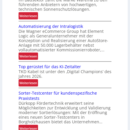
führenden Anbietern von hochwertigen,
technischen Sonnenschutzlösungen.
:
Weiterlesen
S
Automatisierung der Intralogistik
t
Die Wagner eCommerce Group hat Element
e
Logic als Generalunternehmer mit der
i
Konzeption und Realisierung einer AutoStore-
g
Anlage mit 50.000 Lagerbehälter nebst
e
vollautomatisierter Kommissionierroboter,…
r
:
Weiterlesen
u
A
n
Top gerüstet für das KI-Zeitalter
u
g
TKD Kabel ist unter den ‚Digital Champions‘ des
t
Jahres 2026.
d
o
e
:
Weiterlesen
m
r
T
a
Sorter-Testcenter für kundenspezifische
L
o
t
Praxistests
o
p
i
Dürkopp Fördertechnik erweitert seine
g
g
s
Möglichkeiten zur Entwicklung und Validierung
i
e
i
moderner Sortierlösungen: Mit der Eröffnung
s
r
e
eines neuen Sorter-Testcenters in
t
ü
Borgholzhausen bietet das Unternehmen…
r
i
s
u
:
Weiterlesen