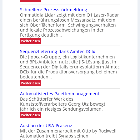
k
t
n
S
k
e
Schnellere Prozessrückmeldung
g
o
a
t
Ommatidia Lidar zeigt mit dem Q1 Laser-Radar
d
r
einen berührungslosen Messansatz, mit dem
p
f
e
t
sich Oberflächenform, Schwingungsverhalten
a
ü
r
e
und lokale Prozessabweichungen in der
z
r
I
r
Fertigung deutlich…
i
d
n
-
:
Weiterlesen
t
a
t
S
T
ä
c
s
Sequenzlieferung dank Aimtec DCIx
r
e
h
t
K
Die Jipocar-Gruppe, ein Logistikunternehmen
a
s
n
e
und 3PL-Anbieter, nutzt die JIS-Lösung (Just in
I
e
l
t
Sequence) der Digitalisierungsplattform Aimtec
n
l
-
o
c
DCIx für die Produktionsversorgung bei einem
l
Z
g
e
e
bedeutenden…
e
r
i
n
:
Weiterlesen
e
i
s
S
t
P
t
e
t
Automatisiertes Palettenmanagement
e
r
q
a
o
Das Schüttorfer Werk des
i
r
u
z
Kunststoffverarbeiters Georg Utz bewegt
l
k
e
f
e
jährlich ein riesiges Sendungsvolumen.
n
t
s
ü
z
:
Weiterlesen
s
e
r
l
A
r
r
i
k
u
ü
Ausbau der USA-Präsenz
e
t
c
u
Mit der Zusammenarbeit mit Otto by Rockwell
f
o
k
n
e
Automation treibt Synaos seinen
m
m
r