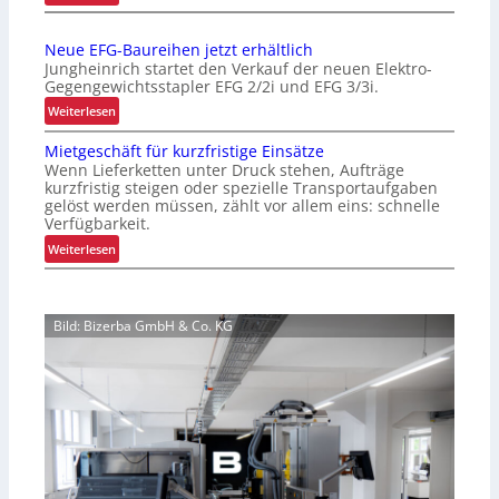
V
e
e
r
Neue EFG-Baureihen jetzt erhältlich
r
t
Jungheinrich startet den Verkauf der neuen Elektro-
b
e
Gegengewichtsstapler EFG 2/2i und EFG 3/3i.
e
r
:
Weiterlesen
s
P
N
s
a
Mietgeschäft für kurzfristige Einsätze
e
e
l
Wenn Lieferketten unter Druck stehen, Aufträge
u
r
kurzfristig steigen oder spezielle Transportaufgaben
e
e
t
gelöst werden müssen, zählt vor allem eins: schnelle
t
E
Verfügbarkeit.
e
t
F
s
:
Weiterlesen
e
G
K
M
n
-
u
i
w
B
n
e
e
a
Bild: Bizerba GmbH & Co. KG
d
t
c
u
e
g
h
r
n
e
s
e
e
s
e
i
r
c
l
h
l
h
e
e
ä
n
b
f
j
n