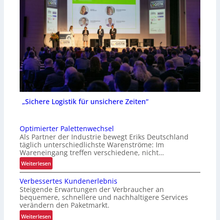
„Sichere Logistik für unsichere Zeiten“
Optimierter Palettenwechsel
Als Partner der Industrie bewegt Eriks Deutschland
täglich unterschiedlichste Warenströme: Im
Wareneingang treffen verschiedene, nicht…
:
Weiterlesen
O
Verbessertes Kundenerlebnis
p
Steigende Erwartungen der Verbraucher an
t
bequemere, schnellere und nachhaltigere Services
i
verändern den Paketmarkt.
m
:
Weiterlesen
i