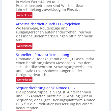
In vielen Werkstätten und
u
e
Produktionsbetrieben sind Werkstattkrane
s
n
jahrzehntelang zuverlässig im Einsatz.
t
w
:
Weiterlesen
e
a
M
L
a
Arbeitssicherheit durch LED-Projektion
e
ö
Wo Fahrwege, Routenzüge und
g
h
s
Fußgängerzonen aufeinandertreffen, reichen
e
r
u
klassische Bodenmarkierungen oft nicht mehr
z
E
aus.
n
u
r
g
:
Weiterlesen
r
g
f
A
K
o
Schnellere Prozessrückmeldung
ü
r
I
n
Ommatidia Lidar zeigt mit dem Q1 Laser-Radar
r
b
o
einen berührungslosen Messansatz, mit dem
R
e
sich Oberflächenform, Schwingungsverhalten
m
e
i
und lokale Prozessabweichungen in der
i
c
t
Fertigung deutlich…
e
y
s
:
Weiterlesen
u
c
S
s
n
c
Sequenzlieferung dank Aimtec DCIx
l
i
h
d
Die Jipocar-Gruppe, ein Logistikunternehmen
i
c
n
P
und 3PL-Anbieter, nutzt die JIS-Lösung (Just in
e
n
h
Sequence) der Digitalisierungsplattform Aimtec
r
l
g
e
DCIx für die Produktionsversorgung bei einem
l
ä
h
r
e
bedeutenden…
z
r
ö