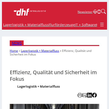
LinkedIn
YouTu
Newsletter
Lagerlogistik + Materialfluss
Flurförderzeuge
IT + Software
Krane 
NEWS
Home
»
Lagerlogistik + Materialfluss
»
Effizienz, Qualität und
Sicherheit im Fokus
Effizienz, Qualität und Sicherheit im
Fokus
Lagerlogistik + Materialfluss