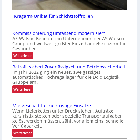
Kragarm-Unikat für Schichtstoffrollen
Kommissionierung umfassend modernisiert
AS Watson Benelux, ein Unternehmen der AS Watson
Group und weltweit größter Einzelhandelskonzern für
Gesundheit…
:
Weiterlesen
K
Retrofit sichert Zuverlässigkeit und Betriebssicherheit
o
Im Jahr 2022 ging ein neues, zweigassiges
m
automatisches Hochregallager für die Dold Logistik
m
Gruppe am…
i
:
Weiterlesen
s
R
s
e
i
Mietgeschäft für kurzfristige Einsätze
t
o
Wenn Lieferketten unter Druck stehen, Aufträge
r
n
kurzfristig steigen oder spezielle Transportaufgaben
o
gelöst werden müssen, zählt vor allem eins: schnelle
i
f
Verfügbarkeit.
e
i
:
r
Weiterlesen
t
M
u