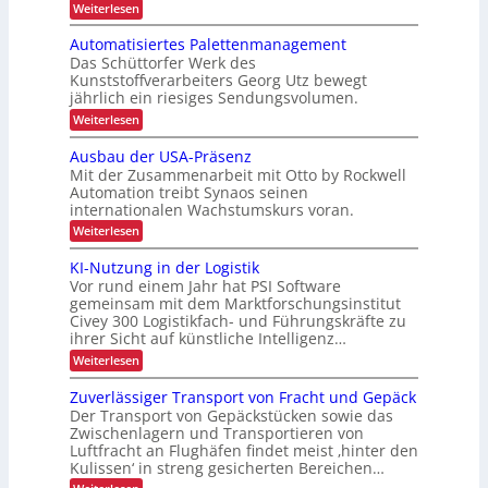
h
:
Weiterlesen
i
e
f
S
e
P
s
e
e
Automatisiertes Palettenmanagement
i
r
q
i
o
Das Schüttorfer Werk des
t
u
z
o
Kunststoffverarbeiters Georg Utz bewegt
e
d
e
n
jährlich ein riesiges Sendungsvolumen.
n
s
u
z
i
:
Weiterlesen
s
r
l
A
r
m
i
c
u
ü
Ausbau der USA-Präsenz
i
e
t
c
h
Mit der Zusammenarbeit mit Otto by Rockwell
f
n
o
k
L
e
Automation treibt Synaos seinen
m
m
n
r
internationalen Wachstumskurs voran.
E
a
e
e
u
t
l
D
:
Weiterlesen
n
r
i
d
A
-
g
s
u
u
b
KI-Nutzung in der Logistik
d
P
i
n
s
e
a
Vor rund einem Jahr hat PSI Software
e
g
b
r
n
r
gemeinsam mit dem Marktforschungsinstitut
t
a
k
o
t
Civey 300 Logistikfach- und Führungskräfte zu
u
r
A
e
j
ihrer Sicht auf künstliche Intelligenz…
d
i
i
s
e
e
m
:
Weiterlesen
P
e
r
t
K
k
a
U
b
e
I
l
Zuverlässiger Transport von Fracht und Gepäck
t
S
c
-
l
e
A
Der Transport von Gepäckstücken sowie das
i
D
N
t
i
-
Zwischenlagern und Transportieren von
C
u
o
t
P
c
Luftfracht an Flughäfen findet meist ‚hinter den
I
t
e
n
r
x
Kulissen‘ in streng gesicherten Bereichen…
z
h
n
ä
u
m
:
e