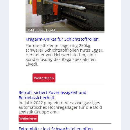
e
s
l
e
r
t
e
Bild: Elvedi GmbH
s
Kragarm-Unikat für Schichtstoffrollen
K
Für die effiziente Lagerung 250kg
u
schwerer Schichtstoffrollen nutzt Egger,
n
Hersteller von Holzwerkstoffen, eine
Sonderlösung des Regalspezialisten
d
Elvedi.
e
n
:
Weiterlesen
e
K
r
r
l
Retrofit sichert Zuverlässigkeit und
a
e
Betriebssicherheit
g
Im Jahr 2022 ging ein neues, zweigassiges
b
automatisches Hochregallager für die Dold
a
n
Logistik Gruppe am…
r
i
:
Weiterlesen
m
s
R
-
Extremhitze legt Schwachstellen offen
e