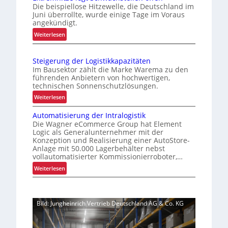
U
Die beispiellose Hitzewelle, die Deutschland im
t
Juni überrollte, wurde einige Tage im Voraus
n
r
angekündigt.
i
o
:
Weiterlesen
k
f
E
a
i
x
t
t
Steigerung der Logistikkapazitäten
t
s
f
Im Bausektor zählt die Marke Warema zu den
r
i
führenden Anbietern von hochwertigen,
ü
e
technischen Sonnenschutzlösungen.
c
r
m
h
:
Weiterlesen
S
h
e
S
c
i
Automatisierung der Intralogistik
r
t
t
h
Die Wagner eCommerce Group hat Element
t
e
z
Logic als Generalunternehmer mit der
i
Z
i
Konzeption und Realisierung einer AutoStore-
e
c
u
g
Anlage mit 50.000 Lagerbehälter nebst
l
v
h
e
vollautomatisierter Kommissionierroboter,…
e
e
t
r
:
Weiterlesen
g
r
u
s
A
t
l
n
t
u
S
ä
g
o
t
c
s
d
Bild: Jungheinrich Vertrieb Deutschland AG & Co. KG
o
f
h
s
e
m
w
f
i
r
a
a