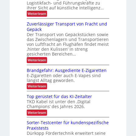
s
r
Logistikfach- und Führungskräfte zu
d
t
-
P
e
e
ihrer Sicht auf künstliche Intelligenz…
b
a
P
r
c
e
l
:
Weiterlesen
U
D
r
e
K
t
S
C
t
o
I
Zuverlässiger Transport von Fracht und
A
I
r
t
-
j
-
x
Gepäck
e
N
i
P
e
Der Transport von Gepäckstücken sowie
n
u
e
r
m
das Zwischenlagern und Transportieren
t
k
ä
b
a
z
von Luftfracht an Flughäfen findet meist
t
s
n
u
l
‚hinter den Kulissen‘ in streng
e
i
a
n
n
gesicherten Bereichen…
i
g
g
o
z
c
:
e
Weiterlesen
i
n
Z
m
n
h
u
e
d
Brandgefahr: Ausgediente E-Zigaretten
e
v
n
e
E-Zigaretten oder auch E-Vapes sind
n
e
t
r
längst Alltag geworden.
r
L
L
l
o
:
Weiterlesen
a
ä
g
B
s
s
i
r
Top gerüstet für das KI-Zeitalter
s
s
a
t
TKD Kabel ist unter den ‚Digital
i
t
n
e
Champions‘ des Jahres 2026.
g
i
d
e
k
n
g
:
Weiterlesen
r
e
T
t
T
f
o
Sorter-Testcenter für kundenspezifische
r
r
a
p
Praxistests
a
h
a
g
n
r
Dürkopp Fördertechnik erweitert seine
e
n