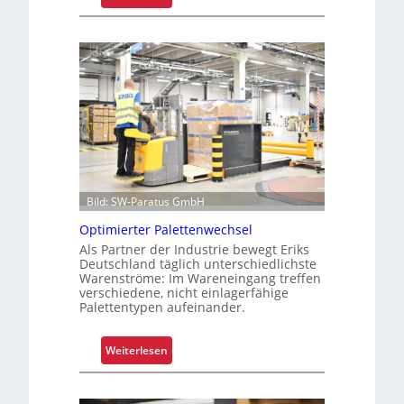
T
k
r
f
a
ü
n
r
s
u
p
n
a
s
r
i
e
c
n
h
t
Bild: SW-Paratus GmbH
e
e
r
Optimierter Palettenwechsel
L
e
Als Partner der Industrie bewegt Eriks
a
Z
Deutschland täglich unterschiedlichste
g
Warenströme: Im Wareneingang treffen
e
verschiedene, nicht einlagerfähige
e
i
Palettentypen aufeinander.
r
t
k
e
:
Weiterlesen
o
n
O
s
“
p
t