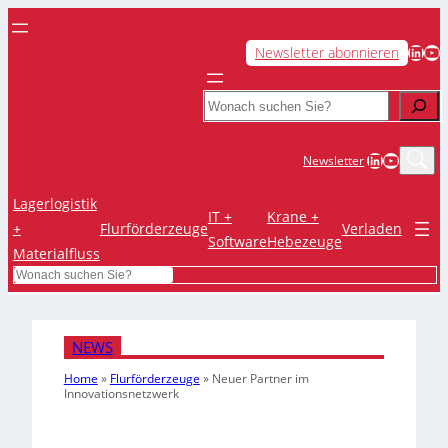
LinkedIn
YouTube
Newsletter abonnieren
Search
LinkedIn
YouTub
Newsletter
Lagerlogistik
IT +
Krane +
+
Flurförderzeuge
Verladen
Software
Hebezeuge
Materialfluss
Search
NEWS
Home
»
Flurförderzeuge
»
Neuer Partner im
Innovationsnetzwerk