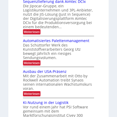
Sequenzlieferung dank Aimtec DCIx
r
r
n
Die Jipocar-Gruppe, ein
b
R
o
Logistikunternehmen und 3PL-Anbieter,
e
e
nutzt die JIS-Lösung (Just in Sequence)
m
i
c
der Digitalisierungsplattform Aimtec
i
t
y
DCIx für die Produktionsversorgung bei
e
einem bedeutenden…
s
c
u
s
:
l
Weiterlesen
n
S
i
i
e
d
Automatisiertes Palettenmanagement
c
n
q
P
Das Schüttorfer Werk des
u
h
g
Kunststoffverarbeiters Georg Utz
r
e
e
h
bewegt jährlich ein riesiges
n
ä
r
ö
Sendungsvolumen.
z
z
l
h
f
:
Weiterlesen
i
i
A
e
e
e
s
u
Ausbau der USA-Präsenz
i
f
t
i
e
Mit der Zusammenarbeit mit Otto by
t
o
o
r
Rockwell Automation treibt Synaos
m
d
u
n
seinen internationalen Wachstumskurs
a
u
n
voran.
t
i
g
r
i
:
m
Weiterlesen
d
s
c
A
a
i
i
u
h
n
KI-Nutzung in der Logistik
e
n
s
k
L
r
Vor rund einem Jahr hat PSI Software
b
A
n
t
gemeinsam mit dem
E
a
i
e
e
Marktforschungsinstitut Civey 300
u
m
D