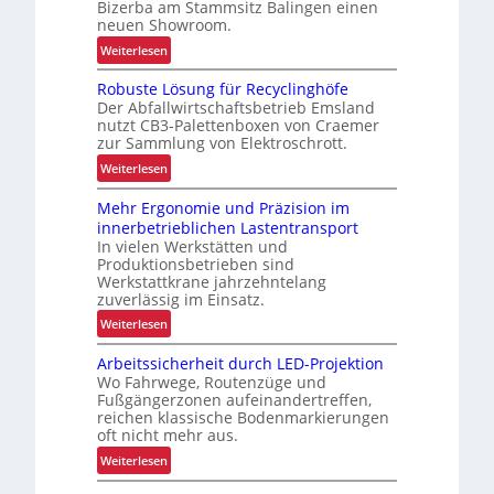
i
Bizerba am Stammsitz Balingen einen
i
neuen Showroom.
k
t
:
Weiterlesen
V
Robuste Lösung für Recyclinghöfe
o
Der Abfallwirtschaftsbetrieb Emsland
n
nutzt CB3-Palettenboxen von Craemer
d
zur Sammlung von Elektroschrott.
e
:
Weiterlesen
r
R
L
Mehr Ergonomie und Präzision im
o
a
innerbetrieblichen Lastentransport
b
d
In vielen Werkstätten und
u
e
Produktionsbetrieben sind
s
n
Werkstattkrane jahrzehntelang
t
zuverlässig im Einsatz.
w
e
a
:
Weiterlesen
L
a
M
ö
Arbeitssicherheit durch LED-Projektion
g
e
s
Wo Fahrwege, Routenzüge und
e
h
u
Fußgängerzonen aufeinandertreffen,
z
r
reichen klassische Bodenmarkierungen
n
u
E
oft nicht mehr aus.
g
r
r
:
Weiterlesen
f
K
g
A
ü
I
o