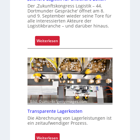
Der ‚Zukunftskongress Logistik – 44.
Dortmunder Gespräche‘ öffnet am 8.
und 9. September wieder seine Tore für
alle interessierten Akteure der
Logistikbranche – und darüber hinaus.
:
Weiterlesen
„
S
i
c
h
e
r
e
L
Bild: ©simonkr/gettyimages.com
o
Transparente Lagerkosten
g
Die Abrechnung von Lagerleistungen ist
i
ein zeitaufwendiger Prozess.
s
t
:
Weiterlesen
i