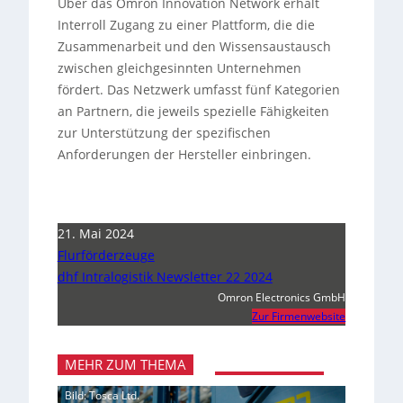
Über das Omron Innovation Network erhält
Interroll Zugang zu einer Plattform, die die
Zusammenarbeit und den Wissensaustausch
zwischen gleichgesinnten Unternehmen
fördert. Das Netzwerk umfasst fünf Kategorien
an Partnern, die jeweils spezielle Fähigkeiten
zur Unterstützung der spezifischen
Anforderungen der Hersteller einbringen.
21. Mai 2024
Flurförderzeuge
dhf Intralogistik Newsletter 22 2024
Omron Electronics GmbH
Zur Firmenwebsite
MEHR ZUM THEMA
Bild: Tosca Ltd.