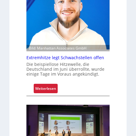
t
F
s
a
i
h
c
r
h
e
e
n
r
t
Bild: Manhattan Associates GmbH
Z
Extremhitze legt Schwachstellen offen
u
Die beispiellose Hitzewelle, die
v
Deutschland im Juni überrollte, wurde
e
einige Tage im Voraus angekündigt.
r
l
:
Weiterlesen
ä
E
s
x
s
t
i
r
g
e
k
m
e
h
i