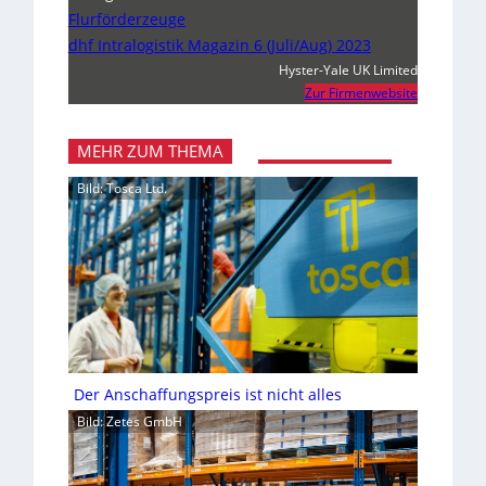
Flurförderzeuge
dhf Intralogistik Magazin 6 (Juli/Aug) 2023
Hyster-Yale UK Limited
Zur Firmenwebsite
MEHR ZUM THEMA
Bild: Tosca Ltd.
Der Anschaffungspreis ist nicht alles
Bild: Zetes GmbH