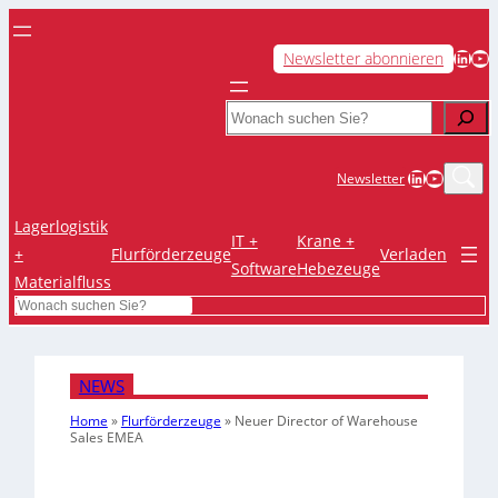
LinkedIn
YouTube
Newsletter abonnieren
Search
LinkedIn
YouTub
Newsletter
Lagerlogistik
IT +
Krane +
+
Flurförderzeuge
Verladen
Software
Hebezeuge
Materialfluss
Search
NEWS
Home
»
Flurförderzeuge
»
Neuer Director of Warehouse
Sales EMEA