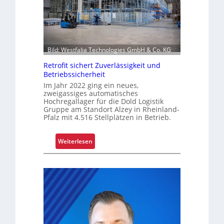
r
e
i
f
e
Bild: Westfalia Technologies GmbH & Co. KG
n
Retrofit sichert Zuverlässigkeit und
k
Betriebssicherheit
o
Im Jahr 2022 ging ein neues,
m
zweigassiges automatisches
Hochregallager für die Dold Logistik
p
Gruppe am Standort Alzey in Rheinland-
l
Pfalz mit 4.516 Stellplätzen in Betrieb.
e
x
:
Weiterlesen
e
R
r
e
i
t
s
r
t
o
a
f
l
i
s