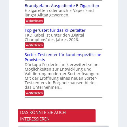
n
h
u
e
d
Brandgefahr: Ausgediente E-Zigaretten
e
v
n
e
E-Zigaretten oder auch E-Vapes sind
n
e
t
r
längst Alltag geworden.
r
L
L
l
o
:
Weiterlesen
a
ä
g
B
s
s
i
r
Top gerüstet für das KI-Zeitalter
s
s
a
t
TKD Kabel ist unter den ‚Digital
i
t
n
e
Champions‘ des Jahres 2026.
g
i
d
e
k
n
g
:
Weiterlesen
r
e
T
t
T
f
o
Sorter-Testcenter für kundenspezifische
r
r
a
p
Praxistests
a
h
a
g
n
r
Dürkopp Fördertechnik erweitert seine
e
n
s
:
Möglichkeiten zur Entwicklung und
r
s
p
A
ü
Validierung moderner Sortierlösungen:
o
u
p
s
Mit der Eröffnung eines neuen Sorter-
r
s
t
o
Testcenters in Borgholzhausen bietet
t
g
e
das Unternehmen…
r
v
e
t
o
d
t
f
:
Weiterlesen
n
i
ü
S
F
e
r
o
r
n
d
r
a
t
a
t
c
DAS KÖNNTE SIE AUCH
e
s
e
h
E
K
r
INTERESSIEREN
t
-
I
-
u
Z
-
T
n