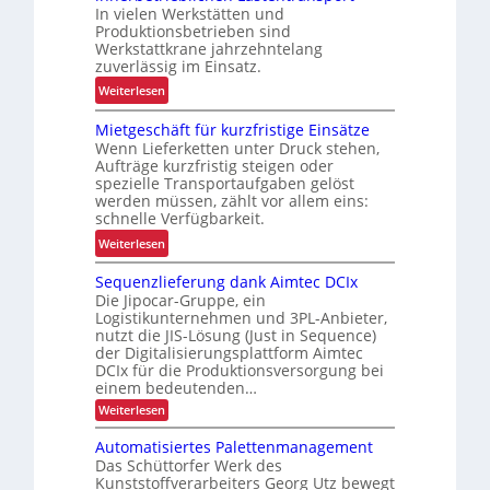
d
In vielen Werkstätten und
u
e
Produktionsbetrieben sind
s
n
Werkstattkrane jahrzehntelang
t
zuverlässig im Einsatz.
w
e
a
:
Weiterlesen
L
a
M
ö
Mietgeschäft für kurzfristige Einsätze
g
e
s
Wenn Lieferketten unter Druck stehen,
e
h
u
Aufträge kurzfristig steigen oder
z
r
spezielle Transportaufgaben gelöst
n
u
E
werden müssen, zählt vor allem eins:
g
r
r
schnelle Verfügbarkeit.
f
K
g
:
Weiterlesen
ü
I
o
M
r
n
Sequenzlieferung dank Aimtec DCIx
i
R
o
Die Jipocar-Gruppe, ein
e
e
Logistikunternehmen und 3PL-Anbieter,
m
t
c
nutzt die JIS-Lösung (Just in Sequence)
i
g
y
der Digitalisierungsplattform Aimtec
e
e
DCIx für die Produktionsversorgung bei
c
u
einem bedeutenden…
s
l
n
c
:
Weiterlesen
i
d
S
h
n
e
P
Automatisiertes Palettenmanagement
ä
g
q
Das Schüttorfer Werk des
r
u
f
h
Kunststoffverarbeiters Georg Utz bewegt
ä
e