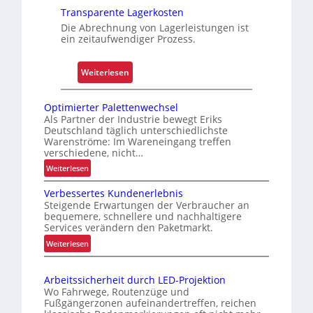
o
n
t
Transparente Lagerkosten
g
o
Die Abrechnung von Lagerleistungen ist
i
f
ein zeitaufwendiger Prozess.
s
f
t
e
:
Weiterlesen
i
n
T
k
r
f
Optimierter Palettenwechsel
a
ü
Als Partner der Industrie bewegt Eriks
Deutschland täglich unterschiedlichste
n
r
Warenströme: Im Wareneingang treffen
s
u
verschiedene, nicht…
p
n
:
Weiterlesen
a
s
O
r
i
Verbessertes Kundenerlebnis
p
e
Steigende Erwartungen der Verbraucher an
c
t
bequemere, schnellere und nachhaltigere
n
h
i
Services verändern den Paketmarkt.
t
m
e
:
Weiterlesen
e
i
r
V
e
L
e
e
r
a
Arbeitssicherheit durch LED-Projektion
Z
r
t
Wo Fahrwege, Routenzüge und
g
e
b
e
Fußgängerzonen aufeinandertreffen, reichen
e
i
e