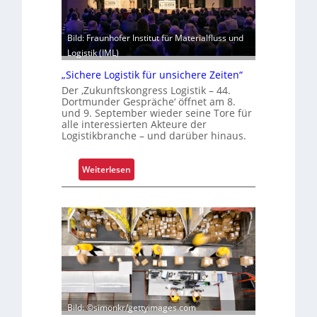
i
t
t
u
z
Bild: Fraunhofer Institut für Materialfluss und
n
e
Logistik (IML)
d
l
B
„Sichere Logistik für unsichere Zeiten“
e
e
Der ‚Zukunftskongress Logistik – 44.
g
t
Dortmunder Gespräche‘ öffnet am 8.
t
und 9. September wieder seine Tore für
r
alle interessierten Akteure der
S
i
Logistikbranche – und darüber hinaus.
c
e
h
b
:
Weiterlesen
w
s
„
a
s
S
c
i
i
h
c
c
s
h
h
t
e
e
e
r
r
l
h
e
l
e
L
e
Bild: ©simonkr/gettyimages.com
i