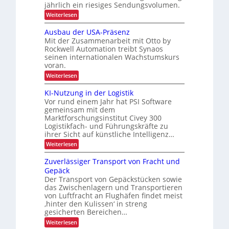
t
ö
jährlich ein riesiges Sendungsvolumen.
n
z
f
z
f
:
Weiterlesen
i
l
ü
A
e
i
s
u
r
Ausbau der USA-Präsenz
e
t
i
k
Mit der Zusammenarbeit mit Otto by
f
o
o
e
Rockwell Automation treibt Synaos
u
m
r
n
seinen internationalen Wachstumskurs
a
r
u
voran.
t
i
z
n
i
:
m
Weiterlesen
g
f
s
A
d
i
i
r
u
a
KI-Nutzung in der Logistik
e
n
s
i
n
r
Vor rund einem Jahr hat PSI Software
b
n
k
t
s
gemeinsam mit dem
a
A
e
e
Marktforschungsinstitut Civey 300
t
u
i
s
r
Logistikfach- und Führungskräfte zu
d
m
i
P
e
ihrer Sicht auf künstliche Intelligenz…
b
t
a
g
r
e
e
l
:
Weiterlesen
e
U
c
e
K
t
S
D
E
t
I
Zuverlässiger Transport von Fracht und
A
C
r
t
-
i
-
Gepäck
I
e
N
i
P
n
x
Der Transport von Gepäckstücken sowie
n
u
e
r
s
m
das Zwischenlagern und Transportieren
t
ä
b
a
z
von Luftfracht an Flughäfen findet meist
ä
s
n
u
l
‚hinter den Kulissen‘ in streng
e
t
a
n
n
gesicherten Bereichen…
i
z
g
g
z
c
:
e
Weiterlesen
i
e
Z
m