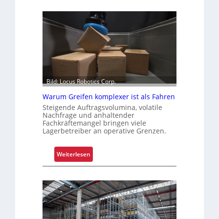
Bild: Locus Robotics Corp.
Warum Greifen komplexer ist als Fahren
Steigende Auftragsvolumina, volatile
Nachfrage und anhaltender
Fachkräftemangel bringen viele
Lagerbetreiber an operative Grenzen.
:
Weiterlesen
W
a
r
u
m
G