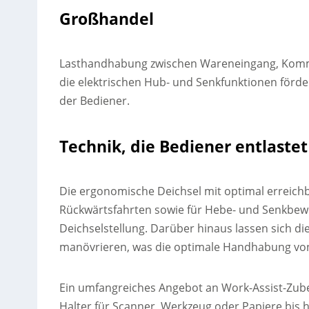
Großhandel
Lasthandhabung zwischen Wareneingang, Kommi
die elektrischen Hub- und Senkfunktionen förd
der Bediener.
Technik, die Bediener entlastet
Die ergonomische Deichsel mit optimal erreichb
Rückwärtsfahrten sowie für Hebe- und Senkbewe
Deichselstellung. Darüber hinaus lassen sich d
manövrieren, was die optimale Handhabung von
Ein umfangreiches Angebot an Work-Assist-Zub
Halter für Scanner, Werkzeug oder Papiere bis