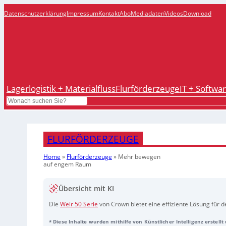
Datenschutzerklärung
Impressum
Kontakt
Abo
Mediadaten
Videos
Download
Lagerlogistik + Materialfluss
Flurförderzeuge
IT + Softwa
Search
FLURFÖRDERZEUGE
Home
»
Flurförderzeuge
»
Mehr bewegen
auf engem Raum
Übersicht mit KI
Die
Weir 50 Serie
von Crown bietet eine effiziente Lösung für
Elektrohubwagen bewältigen schwere Lasten bis zu 1.500 Kilo
* Diese Inhalte wurden mithilfe von Künstlicher Intelligenz erstell
Stahlabdeckungen sind sie extrem langlebig und minimieren Rep