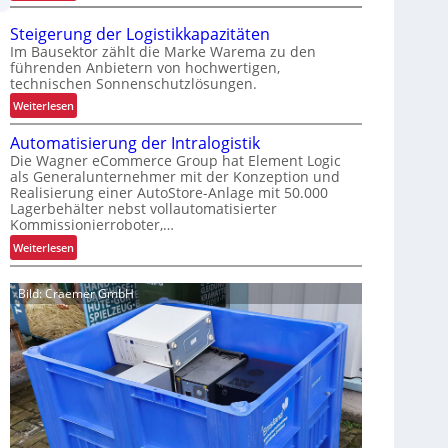
T
e
r
r
Steigerung der Logistikkapazitäten
a
e
Im Bausektor zählt die Marke Warema zu den
n
L
führenden Anbietern von hochwertigen,
technischen Sonnenschutzlösungen.
s
o
p
g
:
Weiterlesen
a
i
S
r
Automatisierung der Intralogistik
s
t
e
Die Wagner eCommerce Group hat Element Logic
t
e
als Generalunternehmer mit der Konzeption und
n
i
i
Realisierung einer AutoStore-Anlage mit 50.000
t
k
g
Lagerbehälter nebst vollautomatisierter
e
f
e
Kommissionierroboter,…
L
ü
r
:
Weiterlesen
a
r
u
A
g
u
n
u
e
Bild: Craemer GmbH
n
g
t
r
s
d
o
k
i
e
m
o
c
r
a
s
h
L
t
t
e
o
i
e
r
g
s
n
e
i
i
Z
s