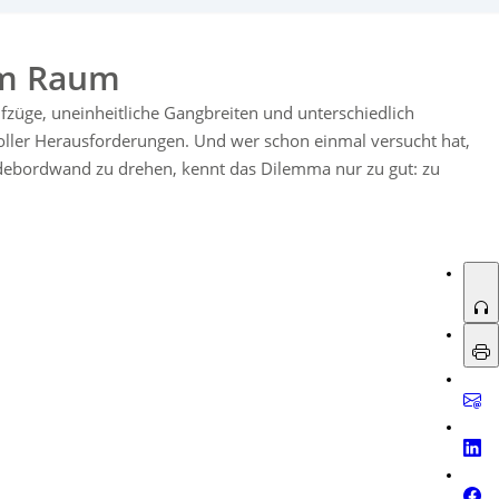
 reduziert. Die Hubwagen sind ideal für Transport, Logistik und
gen Umgebungen durch anpassbare Steuerungen und ein umfangreiches
rielaufzeitanzeige. Die
Weir 50 Serie
kombiniert Robustheit, Ergonomie
em Raum
.
fzüge, uneinheitliche Gangbreiten und unterschiedlich
voller Herausforderungen. Und wer schon einmal versucht hat,
adebordwand zu drehen, kennt das Dilemma nur zu gut: zu