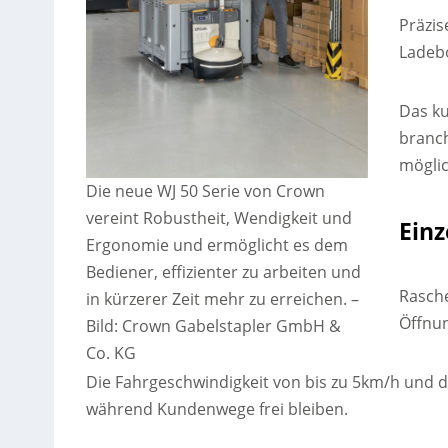
Präzis
Ladeb
Das k
branc
möglic
Die neue WJ 50 Serie von Crown
vereint Robustheit, Wendigkeit und
Ein
Ergonomie und ermöglicht es dem
Bediener, effizienter zu arbeiten und
Rasche
in kürzerer Zeit mehr zu erreichen.
–
Öffnun
Bild: Crown Gabelstapler GmbH &
Co. KG
Die Fahrgeschwindigkeit von bis zu 5km/h und 
während Kundenwege frei bleiben.