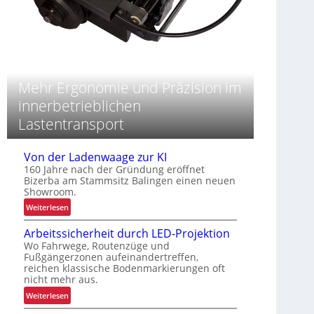
Mehr Ergonomie und Präzision im
innerbetrieblichen
Lastentransport
Von der Ladenwaage zur KI
160 Jahre nach der Gründung eröffnet
Bizerba am Stammsitz Balingen einen neuen
Showroom.
:
Weiterlesen
V
Arbeitssicherheit durch LED-Projektion
o
Wo Fahrwege, Routenzüge und
n
Fußgängerzonen aufeinandertreffen,
d
reichen klassische Bodenmarkierungen oft
e
nicht mehr aus.
r
:
Weiterlesen
L
A
a