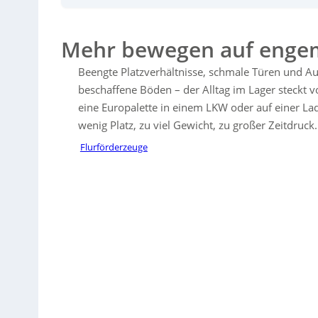
Force Lithium-Ionen-Batterie
, die den Energieverbrauch um 39%
Einzelhandel und ermöglichen präzises Arbeiten sogar in en
Zubehörangebot. Ein lernender Algorithmus optimiert die Batte
Mehr bewegen auf eng
und Flexibilität und setzt neue Maßstäbe in der Logistikbranche
Beengte Platzverhältnisse, schmale Türen und Au
beschaffene Böden – der Alltag im Lager steckt 
eine Europalette in einem LKW oder auf einer L
wenig Platz, zu viel Gewicht, zu großer Zeitdruck.
Flurförderzeuge
Sorry, no results.
Please try another keyword