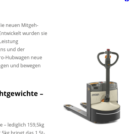
ie neuen Mitgeh-
Entwickelt wurden sie
Leistung
gns und der
ktro-Hubwagen neue
ungen und bewegen
htgewichte –
 – lediglich 159,5kg
,5kg bringt das 1,5t-