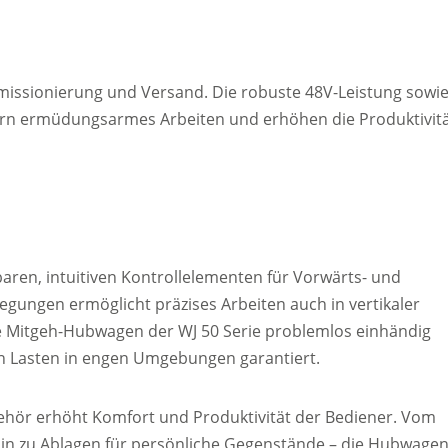
ssionierung und Versand. Die robuste 48V-Leistung sowi
ern ermüdungsarmes Arbeiten und erhöhen die Produktivit
aren, intuitiven Kontrollelementen für Vorwärts- und
gungen ermöglicht präzises Arbeiten auch in vertikaler
ie Mitgeh-Hubwagen der WJ 50 Serie problemlos einhändig
 Lasten in engen Umgebungen garantiert.
ehör erhöht Komfort und Produktivität der Bediener. Vom
 hin zu Ablagen für persönliche Gegenstände – die Hubwage