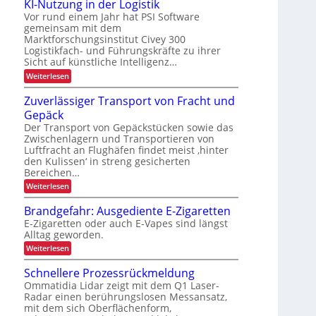
KI-Nutzung in der Logistik
i
f
s
t
-
e
Vor rund einem Jahr hat PSI Software
ü
b
z
r
P
gemeinsam mit dem
a
r
t
t
Marktforschungsinstitut Civey 300
u
r
e
k
d
Logistikfach- und Führungskräfte zu ihrer
e
o
s
e
u
Sicht auf künstliche Intelligenz…
P
r
j
r
r
a
:
Weiterlesen
h
U
e
l
z
K
S
ä
e
k
I
A
Zuverlässiger Transport von Fracht und
f
t
l
-
t
-
r
Gepäck
t
N
t
P
i
e
u
i
Der Transport von Gepäckstücken sowie das
r
l
n
o
t
ä
Zwischenlagern und Transportieren von
s
m
i
z
s
n
Luftfracht an Flughäfen findet meist ‚hinter
t
a
u
e
c
den Kulissen‘ in streng gesicherten
n
n
i
n
h
Bereichen…
a
g
z
g
g
i
:
Weiterlesen
e
e
n
Z
m
d
u
E
Brandgefahr: Ausgediente E-Zigaretten
e
e
v
i
n
E-Zigaretten oder auch E-Vapes sind längst
r
e
t
n
L
Alltag geworden.
r
o
l
s
:
Weiterlesen
g
ä
B
ä
i
s
r
Schnellere Prozessrückmeldung
t
s
s
a
t
i
Ommatidia Lidar zeigt mit dem Q1 Laser-
z
n
i
g
Radar einen berührungslosen Messansatz,
d
e
k
e
mit dem sich Oberflächenform,
g
r