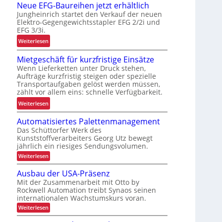
Neue EFG-Baureihen jetzt erhältlich
r
d
Jungheinrich startet den Verkauf der neuen
b
e
Elektro-Gegengewichtsstapler EFG 2/2i und
e
n
EFG 3/3i.
i
w
:
Weiterlesen
t
a
N
s
a
Mietgeschäft für kurzfristige Einsätze
e
s
g
Wenn Lieferketten unter Druck stehen,
u
i
e
Aufträge kurzfristig steigen oder spezielle
e
c
Transportaufgaben gelöst werden müssen,
z
E
h
zählt vor allem eins: schnelle Verfügbarkeit.
u
F
e
:
r
Weiterlesen
G
r
M
K
-
h
Automatisiertes Palettenmanagement
i
I
B
e
Das Schüttorfer Werk des
e
a
i
Kunststoffverarbeiters Georg Utz bewegt
t
u
jährlich ein riesiges Sendungsvolumen.
t
g
r
:
d
Weiterlesen
e
A
e
u
s
u
Ausbau der USA-Präsenz
i
r
t
c
Mit der Zusammenarbeit mit Otto by
h
o
c
h
Rockwell Automation treibt Synaos seinen
m
e
h
ä
internationalen Wachstumskurs voran.
a
n
L
t
f
:
Weiterlesen
j
i
E
A
t
s
e
u
D