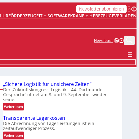
LinkedIn
YouTube
Newsletter abonnieren
FLURFÖRDERZEUGE
IT + SOFTWARE
KRANE + HEBEZEUGE
VERLADEN
LinkedIn
YouTub
Newsletter
„Sichere Logistik für unsichere Zeiten“
Der ‚Zukunftskongress Logistik – 44. Dortmunder
Gespräche‘ öffnet am 8. und 9. September wieder
seine…
:
Weiterlesen
„
Transparente Lagerkosten
S
Die Abrechnung von Lagerleistungen ist ein
i
zeitaufwendiger Prozess.
c
:
Weiterlesen
h