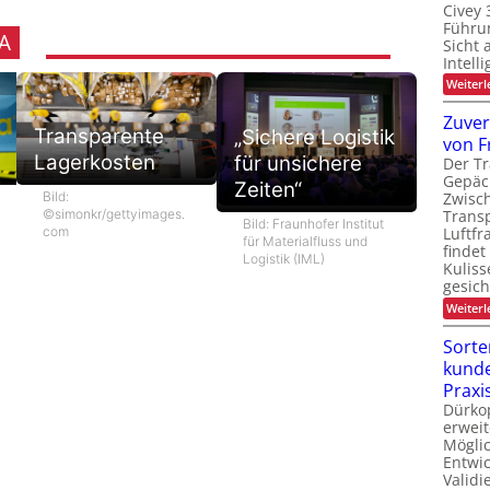
Civey 
Führun
A
Sicht 
Intell
Weiterl
Zuver
Transparente
„Sichere Logistik
von F
Lagerkosten
für unsichere
Der Tr
Gepäc
Zeiten“
Bild:
Zwisc
©simonkr/gettyimages.
Transp
Bild: Fraunhofer Institut
com
Luftfr
für Materialfluss und
findet
Logistik (IML)
Kuliss
gesic
Weiterl
Sorte
kunde
Praxi
Dürko
erweit
Möglic
Entwi
Valid