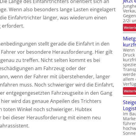
jetzt 
Die Länge des Einfahrtrichters orientiert sich an
Junghe
j
ge. Wenn also besonders lange Lasten eingelagert
Verkau
l
Gegen
ie Einfahrtrichter länger, was wiederum einen
2/2i u
i
t
erfordert.
Weiterl
i
Mietg
nbedingungen stellt gerade die Einfahrt in den
kurzf
Wenn L
Fahrer vor besondere Herausforderung. Hier gilt
Druck 
 genau zu treffen. Nicht selten kommt es bei
kurzfr
spezie
t
eschädigungen am Fahrzeug oder der
Trans
werde
ann, wenn der Fahrer mit überstehender, langer
allem 
Verfüg
nfahren muss. Noch schwieriger wird die Einfahrt,
t
Weiterl
der entgegengesetzten Fahrzeugseite in den Gang
hier wird das genaue Anpeilen des Trichters
Steig
Logis
 toten Winkel noch schwieriger. Hubtex
Im Bau
r bei dieser Herausforderung mit einem neu
Marke
führe
ahrassistent.
hochw
t
Sonne