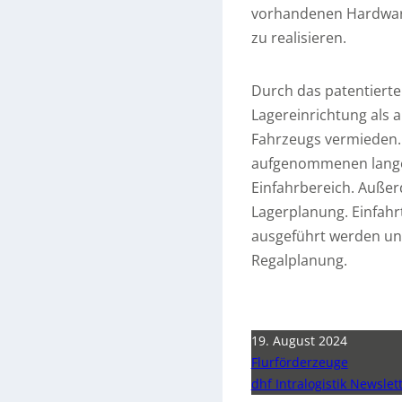
vorhandenen Hardware 
zu realisieren.
Durch das patentiert
Lagereinrichtung als
Fahrzeugs vermieden. G
aufgenommenen langen
Einfahrbereich. Außer
Lagerplanung. Einfahr
ausgeführt werden und
Regalplanung.
19. August 2024
Flurförderzeuge
dhf Intralogistik Newslet