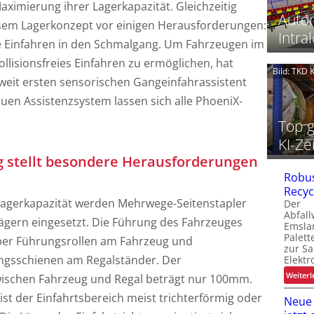
ximierung ihrer Lagerkapazität. Gleichzeitig
t
Autom
esem Lagerkonzept vor einigen Herausforderungen:
i
Intral
ue Einfahren in den Schmalgang. Um Fahrzeugen im
i
llisionsfreies Einfahren zu ermöglichen, hat
Bild: TKD
eit ersten sensorischen Gangeinfahrassistent
i
euen Assistenzsystem lassen sich alle PhoeniX-
Top g
i
KI-Ze
i
t
 stellt besondere Herausforderungen
i
Robus
i
Recyc
Lagerkapazität werden Mehrwege-Seitenstapler
Der
Abfall
ägern eingesetzt. Die Führung des Fahrzeuges
Emsla
Palet
über Führungsrollen am Fahrzeug und
zur S
gsschienen am Regalständer. Der
Elektr
-
Weiterl
wischen Fahrzeug und Regal beträgt nur 100mm.
t
ist der Einfahrtsbereich meist trichterförmig oder
Neue
i