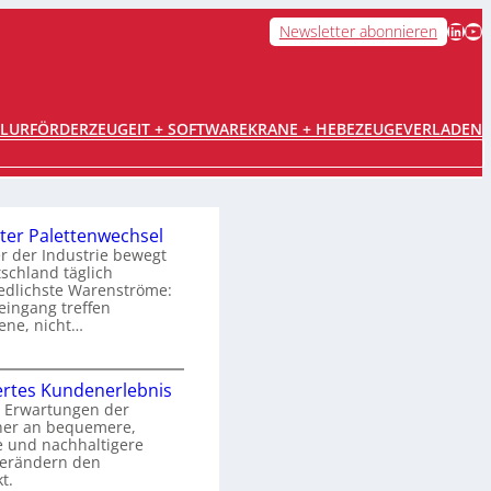
LinkedIn
YouTube
Newsletter abonnieren
FLURFÖRDERZEUGE
IT + SOFTWARE
KRANE + HEBEZEUGE
VERLADEN
ter Palettenwechsel
er der Industrie bewegt
tschland täglich
edlichste Warenströme:
ingang treffen
ene, nicht…
O
rtes Kundenerlebnis
p
 Erwartungen der
her an bequemere,
e und nachhaltigere
m
verändern den
t.