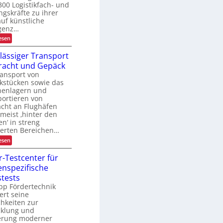
300 Logistikfach- und
t
U
e
gskräfte zu ihrer
S
n
auf künstliche
A
m
-
igenz…
a
P
:
esen
n
r
K
a
ä
I
g
lässiger Transport
s
-
e
e
racht und Gepäck
N
m
n
u
ansport von
e
z
t
n
kstücken sowie das
z
t
henlagern und
u
ortieren von
n
acht an Flughäfen
g
 meist ‚hinter den
i
en‘ in streng
n
d
herten Bereichen…
e
:
esen
r
Z
L
u
r-Testcenter für
o
v
g
nspezifische
e
i
r
stests
s
l
t
pp Fördertechnik
ä
i
ert seine
s
k
hkeiten zur
s
cklung und
i
g
ierung moderner