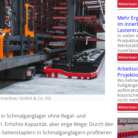
:
Weiterlesen
t
Mehr Er
im inner
Lastentr
In vielen
Produktio
l
Werkstatt
zuverlässi
t
:
Weiterlesen
t
t
Arbeitss
Projekti
Wo Fahrw
Fußgänge
aufeinand
klassisch
hinenbau GmbH & Co. KG
nicht meh
:
Weiterlesen
l
 in Schmalganglager ohne Regal- und
Bild: Ele
 Erhöhte Kapazität, aber enge Wege: Durch den
l
i
Seitenstaplern in Schmalganglägern profitieren
i