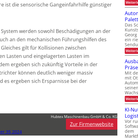
Weiterl
ist die sensorische Gangeinfahrhilfe günstiger
Autom
Pale
Das Sc
Kunsts
e System werden sowohl Beschädigungen an der
Georg 
 auch an den mechanischen Führungshilfen des
ein ri
Sendu
leiches gilt für Kollisionen zwischen
Weiterl
 Lasten und eingelagerten Lasten im
Ausba
dem ergeben sich zukünftig Vorteile in der
Präs
trichter können deutlich weniger massiv
Mit d
mit Ot
 es ergeben sich Ersparnisse bei der
Automa
seinen
Wachs
Weiterl
KI-Nu
Logist
Hubtex Maschinenbau GmbH & Co. KG
Vor ru
Zur Firmenwebsite
Softw
dem
ter 35 2024
Marktf