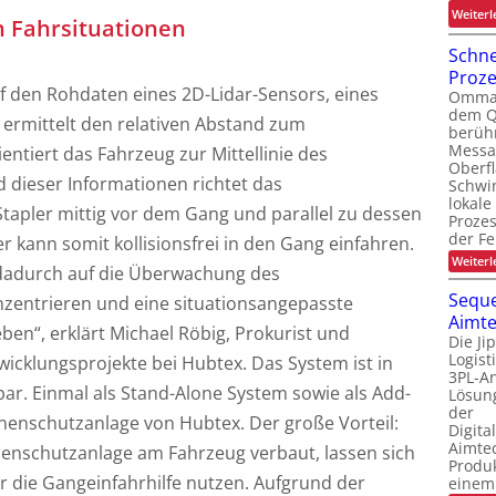
Weiterl
en Fahrsituationen
Schne
Proz
f den Rohdaten eines 2D-Lidar-Sensors, eines
Ommati
dem Q
 ermittelt den relativen Abstand zum
berüh
Messa
ientiert das Fahrzeug zur Mittellinie des
Oberf
dieser Informationen richtet das
Schwi
lokale
tapler mittig vor dem Gang und parallel zu dessen
Proze
der Fe
er kann somit kollisionsfrei in den Gang einfahren.
Weiterl
 dadurch auf die Überwachung des
Seque
zentrieren und eine situationsangepasste
Aimte
ben“, erklärt Michael Röbig, Prokurist und
Die Ji
Logis
wicklungsprojekte bei Hubtex. Das System ist in
3PL-An
bar. Einmal als Stand-Alone System sowie als Add-
Lösung
der
enschutzanlage von Hubtex. Der große Vorteil:
Digita
Aimtec
onenschutzanlage am Fahrzeug verbaut, lassen sich
Produ
r die Gangeinfahrhilfe nutzen. Aufgrund der
einem