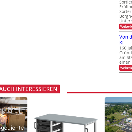
Sortie
Eröff
Sorter
Borgh
Unte
Weiterl
Von d
KI
160 Ja
Gründ
am St
einen
Weiterl
 AUCH INTERESSIEREN
sgediente