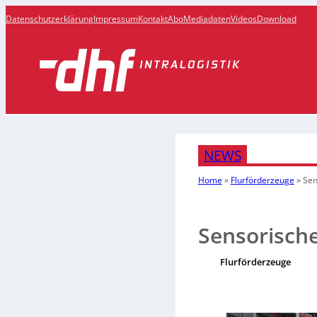
Datenschutzerklärung
Impressum
Kontakt
Abo
Mediadaten
Videos
Download
NEWS
Home
»
Flurförderzeuge
»
Sen
Sensorische
Flurförderzeuge