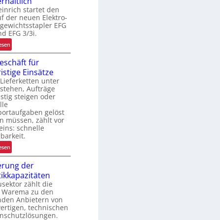
erhältlich
b
o
e
inrich startet den
u
b
f der neuen Elektro-
s
e
gewichtsstapler EFG
t
k
nd EFG 3/3i.
e
c
:
esen
L
h
N
ö
o
eschäft für
e
e
s
n
n
ristige Einsätze
u
u
L
ieferketten unter
e
n
stehen, Aufträge
a
E
g
istig steigen oder
s
F
f
lle
G
portaufgaben gelöst
ü
e
-
n müssen, zählt vor
r
n
eins: schnelle
B
R
barkeit.
a
e
r
u
:
esen
c
a
r
M
y
erung der
n
e
i
c
s
tikkapazitäten
i
e
l
p
sektor zählt die
h
t
i
 Warema zu den
o
e
g
n
nden Anbietern von
r
n
e
g
ertigen, technischen
j
s
nschutzlösungen.
h