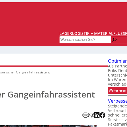
LAGERLOGISTIK + MATERIALFLUSS
Search
Optimier
Als Partn
Eriks Deu
sorischer Gangeinfahrassistent
unterschi
Im Warene
verschied
:
Weiterlesen
r Gangeinfahrassistent
Verbesse
Steigende
t
Verbrauc
i
schneller
Services 
i
Paketmark