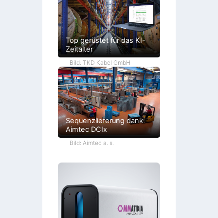
Top gerüstet für das KI-
Zeitalter
Bild: TKD Kabel GmbH
Sequenzlieferung dank
Aimtec DCIx
Bild: Aimtec a. s.