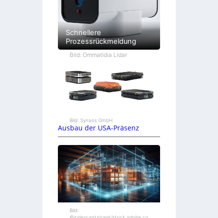
Schnellere
Prozessrückmeldung
Bild: Ommatidia Lidar
Bild: Synaos GmbH
Ausbau der USA-Präsenz
Bild:
©iridescentstreet/stock.adobe.co