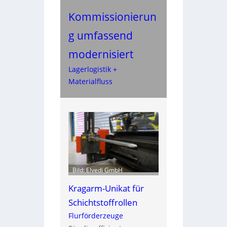
Kommissionierun
g umfassend
modernisiert
Lagerlogistik +
Materialfluss
Bild: Elvedi GmbH
Kragarm-Unikat für
Schichtstoffrollen
Flurförderzeuge