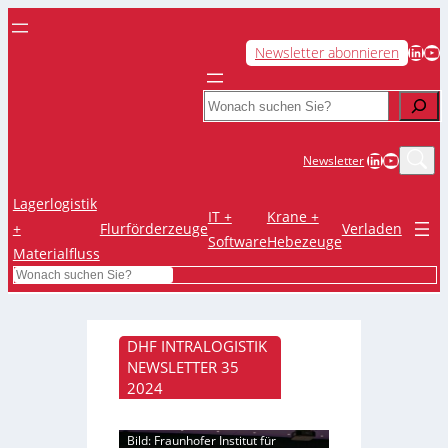
LinkedIn
YouTube
Newsletter abonnieren
Search
LinkedIn
YouTub
Newsletter
Lagerlogistik
IT +
Krane +
+
Flurförderzeuge
Verladen
Software
Hebezeuge
Materialfluss
Search
DHF INTRALOGISTIK
NEWSLETTER 35
2024
Bild: Fraunhofer Institut für