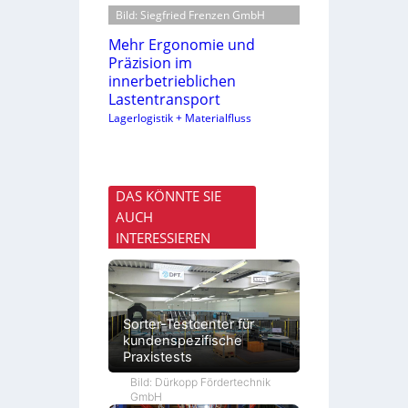
Bild: Siegfried Frenzen GmbH
Mehr Ergonomie und
Präzision im
innerbetrieblichen
Lastentransport
Lagerlogistik + Materialfluss
DAS KÖNNTE SIE
AUCH
INTERESSIEREN
Sorter-Testcenter für
kundenspezifische
Praxistests
Bild: Dürkopp Fördertechnik
GmbH