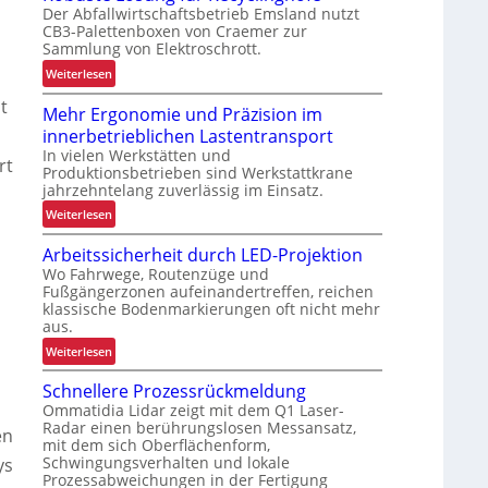
Der Abfallwirtschaftsbetrieb Emsland nutzt
n
CB3-Palettenboxen von Craemer zur
d
Sammlung von Elektroschrott.
e
:
Weiterlesen
r
R
L
t
Mehr Ergonomie und Präzision im
o
a
innerbetrieblichen Lastentransport
b
d
In vielen Werkstätten und
u
e
rt
Produktionsbetrieben sind Werkstattkrane
s
n
jahrzehntelang zuverlässig im Einsatz.
t
w
:
Weiterlesen
e
a
M
L
a
Arbeitssicherheit durch LED-Projektion
e
ö
g
Wo Fahrwege, Routenzüge und
h
s
e
Fußgängerzonen aufeinandertreffen, reichen
r
u
z
klassische Bodenmarkierungen oft nicht mehr
E
n
aus.
u
r
g
r
:
Weiterlesen
g
f
K
A
o
ü
Schnellere Prozessrückmeldung
I
r
n
r
Ommatidia Lidar zeigt mit dem Q1 Laser-
b
o
R
Radar einen berührungslosen Messansatz,
en
e
m
mit dem sich Oberflächenform,
e
i
Schwingungsverhalten und lokale
ys
i
c
t
Prozessabweichungen in der Fertigung
e
y