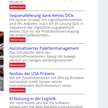
s
deutlich…
u
c
s
:
Weiterlesen
n
l
S
i
d
i
c
Sequenzlieferung dank Aimtec DCIx
c
h
P
n
Die Jipocar-Gruppe, ein Logistikunternehmen
h
n
r
g
und 3PL-Anbieter, nutzt die JIS-Lösung (Just in
e
e
ä
Sequence) der Digitalisierungsplattform
l
h
r
l
Aimtec DCIx für die Produktionsversorgung
z
ö
h
e
bei einem bedeutenden…
i
f
r
e
:
Weiterlesen
s
e
e
i
S
P
i
e
r
t
Automatisiertes Palettenmanagement
o
q
o
d
Das Schüttorfer Werk des
u
n
z
Kunststoffverarbeiters Georg Utz bewegt
e
u
e
i
jährlich ein riesiges Sendungsvolumen.
n
s
r
m
z
s
:
Weiterlesen
c
l
r
i
A
i
h
ü
u
n
Ausbau der USA-Präsenz
e
c
L
t
n
f
Mit der Zusammenarbeit mit Otto by Rockwell
k
o
E
e
m
Automation treibt Synaos seinen
e
m
r
D
e
internationalen Wachstumskurs voran.
a
r
u
l
t
-
:
Weiterlesen
n
b
d
i
P
A
V
g
u
e
s
u
d
r
KI-Nutzung in der Logistik
n
i
t
s
a
g
e
o
Vor rund einem Jahr hat PSI Software
b
n
r
r
gemeinsam mit dem Marktforschungsinstitut
a
j
k