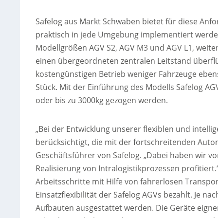
Safelog aus Markt Schwaben bietet für diese Anfo
praktisch in jede Umgebung implementiert werden
Modellgrößen AGV S2, AGV M3 und AGV L1, weiter
einen übergeordneten zentralen Leitstand überflü
kostengünstigen Betrieb weniger Fahrzeuge ebe
Stück. Mit der Einführung des Modells Safelog A
oder bis zu 3000kg gezogen werden.
„Bei der Entwicklung unserer flexiblen und intel
berücksichtigt, die mit der fortschreitenden Aut
Geschäftsführer von Safelog. „Dabei haben wir v
Realisierung von Intralogistikprozessen profitier
Arbeitsschritte mit Hilfe von fahrerlosen Transpo
Einsatzflexibilität der Safelog AGVs bezahlt. Je 
Aufbauten ausgestattet werden. Die Geräte eign