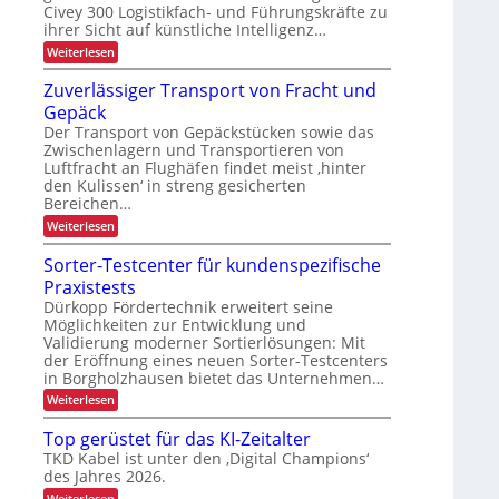
t
i
Civey 300 Logistikfach- und Führungskräfte zu
u
A
e
e
e
d
i
ihrer Sicht auf künstliche Intelligenz…
s
k
e
m
b
P
:
Weiterlesen
r
t
t
a
K
l
U
e
i
l
I
Zuverlässiger Transport von Fracht und
S
i
c
e
-
o
A
D
c
Gepäck
t
N
-
C
n
t
u
h
Der Transport von Gepäckstücken sowie das
P
I
e
t
Zwischenlagern und Transportieren von
r
e
x
n
z
z
ä
Luftfracht an Flughäfen findet meist ‚hinter
n
m
u
s
den Kulissen‘ in streng gesicherten
a
n
L
e
Bereichen…
n
g
n
a
a
i
:
Weiterlesen
z
s
g
n
Z
e
d
u
t
Sorter-Testcenter für kundenspezifische
m
e
v
e
Praxistests
e
r
e
n
n
L
r
Dürkopp Fördertechnik erweitert seine
t
o
l
t
Möglichkeiten zur Entwicklung und
g
ä
Validierung moderner Sortierlösungen: Mit
r
i
s
der Eröffnung eines neuen Sorter-Testcenters
s
a
s
in Borgholzhausen bietet das Unternehmen…
t
i
n
i
g
:
Weiterlesen
s
k
e
S
p
r
o
Top gerüstet für das KI-Zeitalter
T
r
o
TKD Kabel ist unter den ‚Digital Champions‘
r
t
r
a
des Jahres 2026.
e
n
t
r
:
Weiterlesen