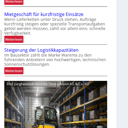
:
Weiterlesen
i
V
e
e
r
Mietgeschäft für kurzfristige Einsätze
r
t
Wenn Lieferketten unter Druck stehen, Aufträge
b
kurzfristig steigen oder spezielle Transportaufgaben
e
gelöst werden müssen, zählt vor allem eins: schnelle
e
r
Verfügbarkeit.
s
P
s
:
Weiterlesen
a
e
M
l
Steigerung der Logistikkapazitäten
r
i
e
Im Bausektor zählt die Marke Warema zu den
t
e
t
führenden Anbietern von hochwertigen, technischen
e
t
t
Sonnenschutzlösungen.
s
g
e
:
Weiterlesen
K
e
n
S
u
s
w
t
n
c
Bild: Jungheinrich Vertrieb Deutschland AG & Co. KG
e
e
d
h
c
i
e
ä
h
g
n
f
s
e
e
t
e
r
r
f
l
u
l
ü
n
e
r
g
b
k