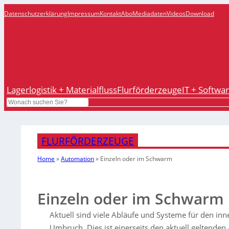
Datenschutzerklärung
Impressum
Kontakt
Abo
Mediadaten
Videos
Download
Lagerlogistik + Materialfluss
Flurförderzeuge
IT + Softwa
Search
FLURFÖRDERZEUGE
Home
»
Automation
»
Einzeln oder im Schwarm
Einzeln oder im Schwarm
Aktuell sind viele Abläufe und Systeme für den inn
Umbruch. Dies ist einerseits den aktuell geltenden