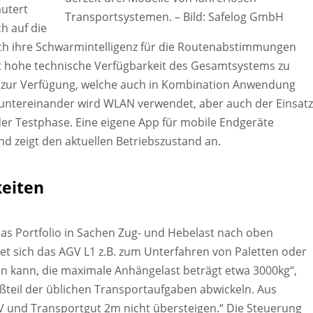
äutert
Transportsystemen.
–
Bild: Safelog GmbH
h auf die
urch ihre Schwarmintelligenz für die Routenabstimmungen
st hohe technische Verfügbarkeit des Gesamtsystems zu
n zur Verfügung, welche auch in Kombination Anwendung
untereinander wird WLAN verwendet, aber auch der Einsat
der Testphase. Eine eigene App für mobile Endgeräte
nd zeigt den aktuellen Betriebszustand an.
keiten
das Portfolio in Sachen Zug- und Hebelast nach oben
t sich das AGV L1 z.B. zum Unterfahren von Paletten oder
en kann, die maximale Anhängelast beträgt etwa 3000kg“,
ßteil der üblichen Transportaufgaben abwickeln. Aus
 und Transportgut 2m nicht übersteigen.“ Die Steuerung