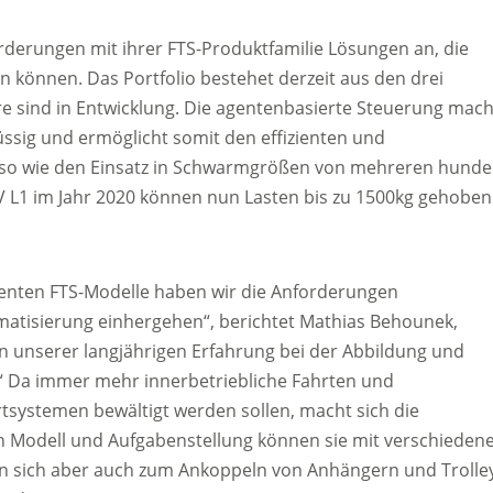
rderungen mit ihrer FTS-Produktfamilie Lösungen an, die
 können. Das Portfolio bestehet derzeit aus den drei
e sind in Entwicklung. Die agentenbasierte Steuerung mach
ssig und ermöglicht somit den effizienten und
nso wie den Einsatz in Schwarmgrößen von mehreren hunde
GV L1 im Jahr 2020 können nun Lasten bis zu 1500kg gehoben
ligenten FTS-Modelle haben wir die Anforderungen
omatisierung einhergehen“, berichtet Mathias Behounek,
on unserer langjährigen Erfahrung bei der Abbildung und
t.“ Da immer mehr innerbetriebliche Fahrten und
rtsystemen bewältigt werden sollen, macht sich die
nach Modell und Aufgabenstellung können sie mit verschieden
en sich aber auch zum Ankoppeln von Anhängern und Trolle