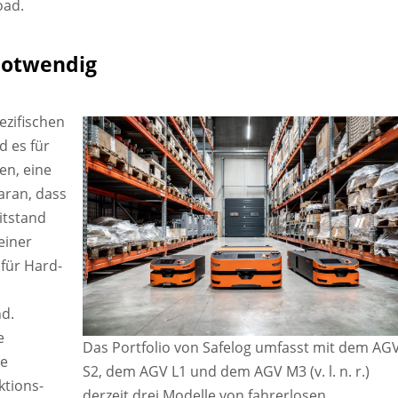
oad.
notwendig
ezifischen
d es für
en, eine
aran, dass
itstand
einer
 für Hard-
nd.
e
Das Portfolio von Safelog umfasst mit dem AG
ge
S2, dem AGV L1 und dem AGV M3 (v. l. n. r.)
ktions-
derzeit drei Modelle von fahrerlosen