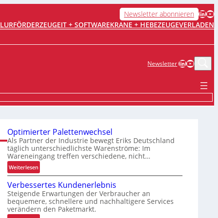
LinkedIn
YouTube
Newsletter abonnieren
FLURFÖRDERZEUGE
IT + SOFTWARE
KRANE + HEBEZEUGE
VERLADEN
LinkedIn
YouTub
Newsletter
Optimierter Palettenwechsel
Als Partner der Industrie bewegt Eriks Deutschland
täglich unterschiedlichste Warenströme: Im
Wareneingang treffen verschiedene, nicht…
:
Weiterlesen
O
Verbessertes Kundenerlebnis
p
Steigende Erwartungen der Verbraucher an
t
bequemere, schnellere und nachhaltigere Services
i
verändern den Paketmarkt.
m