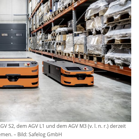
GV S2, dem AGV L1 und dem AGV M3 (v. l. n. r.) derzeit
temen.
–
Bild: Safelog GmbH