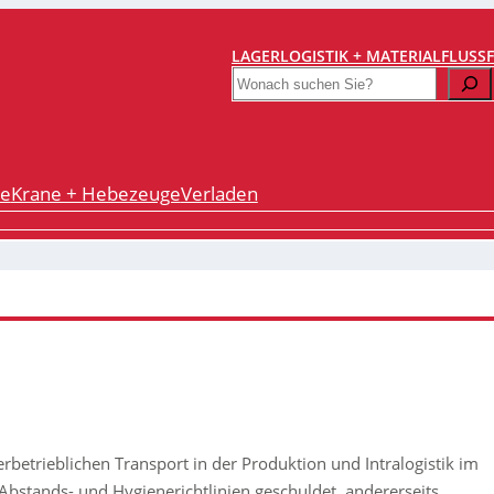
LAGERLOGISTIK + MATERIALFLUSS
Search
re
Krane + Hebezeuge
Verladen
erbetrieblichen Transport in der Produktion und Intralogistik im
 Abstands- und Hygienerichtlinien geschuldet, andererseits