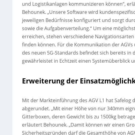
und Logistikanlagen kommunizieren können“, erl
Behounek. „Unsere Software wird kundenspezifisc
jeweiligen Bedürfnisse konfiguriert und sorgt d
sowie die Aufgabenverteilung.“ Um eine möglich
erreichen, stehen verschiedene Navigationsarte
finden können. Für die Kommunikation der AGVs 
des neuen 5G-Standards befindet sich bereits in 
gewährleistet in Echtzeit einen Systemüberblick u
Erweiterung der Einsatzmöglich
Mit der Markteinführung des AGV L1 hat Safelog 
abgerundet. „Mit einer Höhe von nur 340mm eigne
Gitterboxen, deren Gewicht bis zu 1500kg betrag
erläutert Behounek. „Damit können wir einen Gro
Sicherheitsgründen darf die Gesamthöhe von AGV