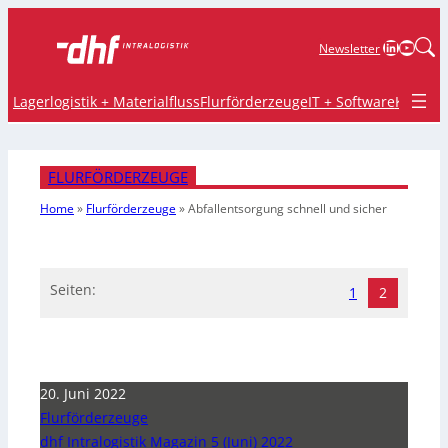
LinkedIn
YouTu
Newsletter
Lagerlogistik + Materialfluss
Flurförderzeuge
IT + Software
Krane 
FLURFÖRDERZEUGE
Home
»
Flurförderzeuge
»
Abfallentsorgung schnell und sicher
Seiten:
1
2
20. Juni 2022
Flurförderzeuge
dhf Intralogistik Magazin 5 (Juni) 2022