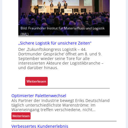
h
n
i
i
t
s
z
i
e
e
Bild: Fraunhofer Institut für Materialfluss und Logistik
l
r
(IML)
e
t
„Sichere Logistik für unsichere Zeiten“
g
t
Der ‚Zukunftskongress Logistik – 44.
Dortmunder Gespräche‘ öffnet am 8. und 9.
S
September wieder seine Tore für alle
c
interessierten Akteure der Logistikbranche –
h
und darüber hinaus.
w
a
:
Weiterlesen
c
„
h
S
Optimierter Palettenwechsel
s
i
Als Partner der Industrie bewegt Eriks Deutschland
t
täglich unterschiedlichste Warenströme: Im
c
e
Wareneingang treffen verschiedene, nicht…
h
l
:
Weiterlesen
e
l
O
r
Verbessertes Kundenerlebnis
p
e