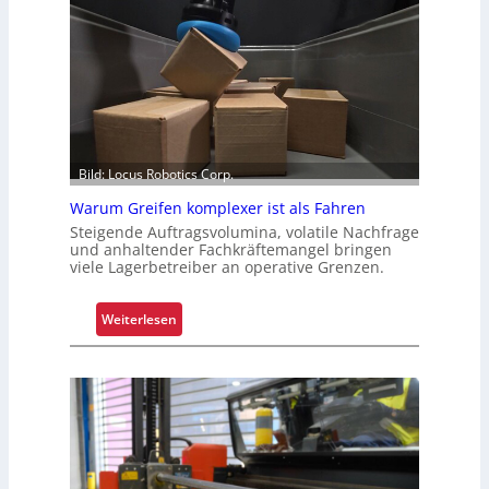
Bild: Locus Robotics Corp.
Warum Greifen komplexer ist als Fahren
Steigende Auftragsvolumina, volatile Nachfrage
und anhaltender Fachkräftemangel bringen
viele Lagerbetreiber an operative Grenzen.
:
Weiterlesen
W
a
r
u
m
G
r