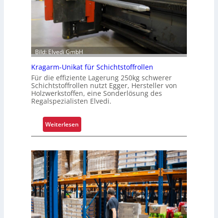
e
i
f
e
n
Bild: Elvedi GmbH
k
Kragarm-Unikat für Schichtstoffrollen
o
m
Für die effiziente Lagerung 250kg schwerer
Schichtstoffrollen nutzt Egger, Hersteller von
p
Holzwerkstoffen, eine Sonderlösung des
l
Regalspezialisten Elvedi.
e
x
:
Weiterlesen
e
K
r
r
i
a
s
g
t
a
a
r
l
m
s
-
F
U