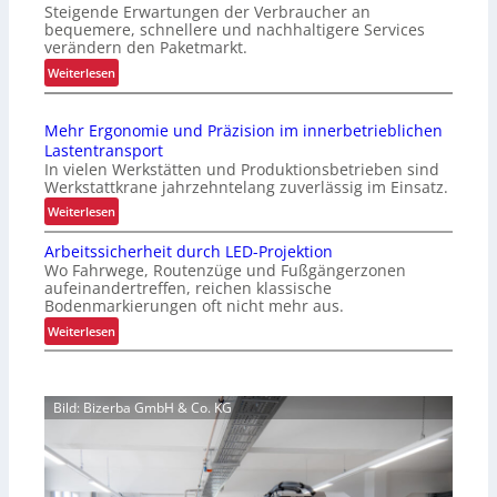
e
Steigende Erwartungen der Verbraucher an
t
n
L
bequemere, schnellere und nachhaltigere Services
i
o
verändern den Paketmarkt.
o
m
f
:
Weiterlesen
g
i
f
V
i
e
e
e
s
r
Mehr Ergonomie und Präzision im innerbetrieblichen
n
r
t
t
Lastentransport
b
e
i
In vielen Werkstätten und Produktionsbetrieben sind
e
r
Werkstattkrane jahrzehntelang zuverlässig im Einsatz.
k
s
P
:
Weiterlesen
f
s
a
M
ü
e
l
Arbeitssicherheit durch LED-Projektion
e
r
r
Wo Fahrwege, Routenzüge und Fußgängerzonen
e
h
t
u
aufeinandertreffen, reichen klassische
t
r
e
Bodenmarkierungen oft nicht mehr aus.
n
t
E
s
s
:
Weiterlesen
e
r
K
A
i
n
g
u
r
w
c
o
n
b
e
h
n
Bild: Bizerba GmbH & Co. KG
d
e
c
o
e
e
i
h
m
r
n
t
s
i
e
e
s
e
e
Z
r