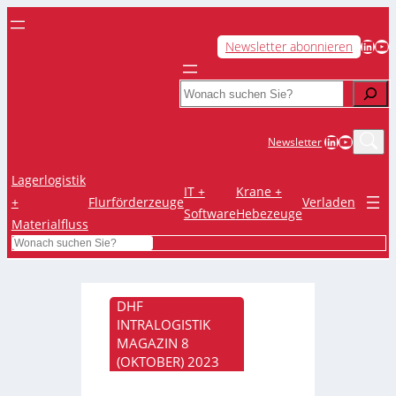
LinkedIn
YouTube
Newsletter abonnieren
Search
LinkedIn
YouTub
Newsletter
Lagerlogistik
IT +
Krane +
+
Flurförderzeuge
Verladen
Software
Hebezeuge
Materialfluss
Search
DHF
INTRALOGISTIK
MAGAZIN 8
(OKTOBER) 2023