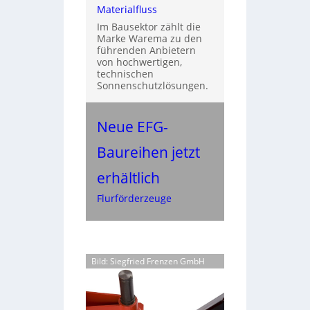
Materialfluss
Im Bausektor zählt die
Marke Warema zu den
führenden Anbietern
von hochwertigen,
technischen
Sonnenschutzlösungen.
Neue EFG-
Baureihen jetzt
erhältlich
Flurförderzeuge
Bild: Siegfried Frenzen GmbH