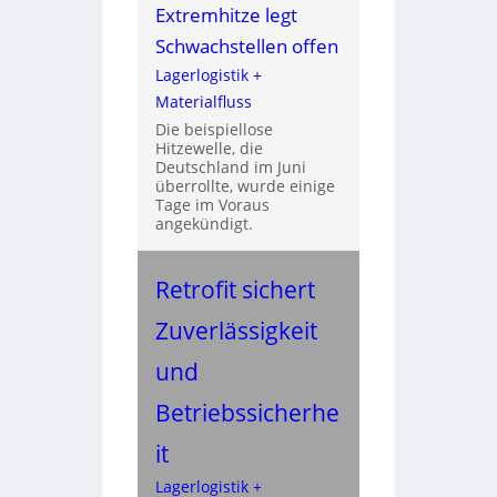
Extremhitze legt
Schwachstellen offen
Lagerlogistik +
Materialfluss
Die beispiellose
Hitzewelle, die
Deutschland im Juni
überrollte, wurde einige
Tage im Voraus
angekündigt.
Retrofit sichert
Zuverlässigkeit
und
Betriebssicherhe
it
Lagerlogistik +