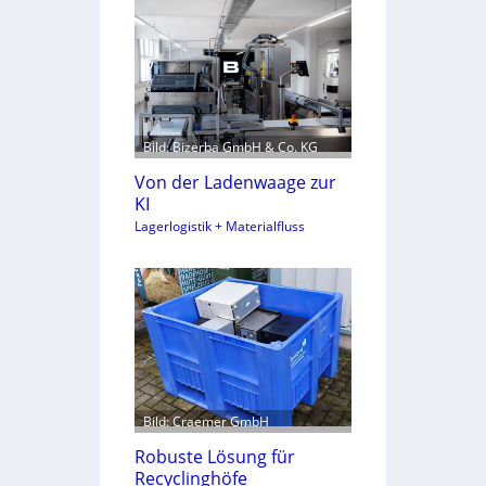
Bild: Bizerba GmbH & Co. KG
Von der Ladenwaage zur
KI
Lagerlogistik + Materialfluss
Bild: Craemer GmbH
Robuste Lösung für
Recyclinghöfe