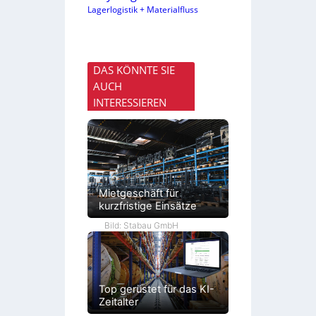
Lagerlogistik + Materialfluss
DAS KÖNNTE SIE
AUCH
INTERESSIEREN
Mietgeschäft für
kurzfristige Einsätze
Bild: Stabau GmbH
Top gerüstet für das KI-
Zeitalter