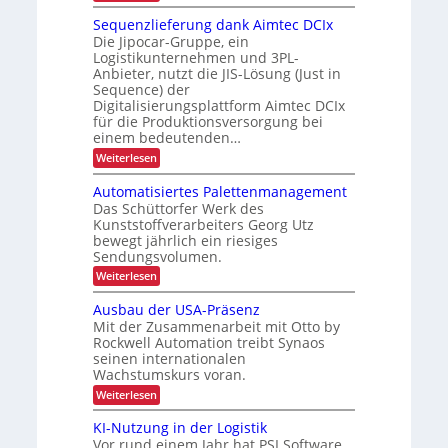
S
ä
e
c
e
z
Sequenzlieferung dank Aimtec DCIx
t
n
h
r
i
Die Jipocar-Gruppe, ein
n
z
w
Logistikunternehmen und 3PL-
f
t
e
e
a
Anbieter, nutzt die JIS-Lösung (Just in
l
ü
ä
a
Sequence) der
l
r
t
e
Digitalisierungsplattform Aimtec DCIx
g
k
e
r
für die Produktionsversorgung bei
e
e
u
n
einem bedeutenden…
P
z
n
:
Weiterlesen
r
u
d
S
o
r
e
z
Automatisiertes Palettenmanagement
e
q
e
K
Das Schüttorfer Werk des
n
u
s
I
Kunststoffverarbeiters Georg Utz
e
s
s
bewegt jährlich ein riesiges
n
r
p
Sendungsvolumen.
z
ü
e
l
c
:
Weiterlesen
i
k
z
A
e
m
u
i
Ausbau der USA-Präsenz
f
e
t
f
e
Mit der Zusammenarbeit mit Otto by
l
o
r
d
Rockwell Automation treibt Synaos
i
m
u
u
seinen internationalen
a
s
n
n
Wachstumskurs voran.
t
c
g
g
i
:
Weiterlesen
d
h
s
A
a
i
e
u
n
KI-Nutzung in der Logistik
e
s
P
k
r
Vor rund einem Jahr hat PSI Software