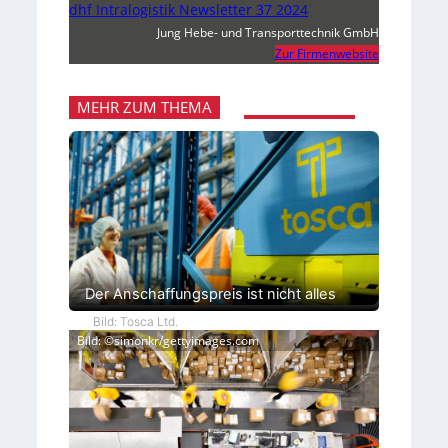
dhf Intralogistik Newsletter 37 2024
Jung Hebe- und Transporttechnik GmbH
Zur Firmenwebsite
MEHR ZUM THEMA
Der Anschaffungspreis ist nicht alles
Bild: Tosca Ltd.
Bild: ©simonkr/gettyimages.com