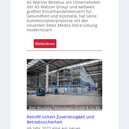
t
AS Watson Benelux, ein Unternehmen
n
der AS Watson Group und weltweit
f
größter Einzelhandelskonzern für
ü
Gesundheit und Kosmetik, hat seine
r
Kommissionierprozesse mit der
neuesten Zetes Medea Voice-Lösung
S
modernisiert.
c
h
:
Weiterlesen
i
K
c
o
h
m
t
m
s
i
t
s
o
s
f
i
f
o
r
n
o
Bild: Westfalia Technologies GmbH & Co. KG
i
l
e
l
Retrofit sichert Zuverlässigkeit und
Betriebssicherheit
r
e
u
Im Jahr 2022 ging ein neues,
n