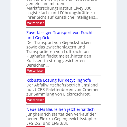
b
A
r
t
gemeinsam mit dem
a
i
e
a
Marktforschungsinstitut Civey 300
u
m
s
Logistikfach- und Führungskräfte zu
d
t
x
P
e
e
ihrer Sicht auf künstliche Intelligenz…
i
a
r
c
l
:
Weiterlesen
s
U
D
e
K
S
C
t
t
I
Zuverlässiger Transport von Fracht
A
I
t
e
-
-
x
und Gepäck
e
N
s
P
Der Transport von Gepäckstücken
n
u
r
t
m
sowie das Zwischenlagern und
t
ä
a
z
s
Transportieren von Luftfracht an
s
n
u
Flughäfen findet meist ‚hinter den
e
a
n
n
Kulissen‘ in streng gesicherten
g
g
z
Bereichen…
e
i
m
n
:
Weiterlesen
e
d
Z
n
e
u
Robuste Lösung für Recyclinghöfe
t
r
v
Der Abfallwirtschaftsbetrieb Emsland
L
e
nutzt CB3-Palettenboxen von Craemer
o
r
zur Sammlung von Elektroschrott.
g
l
i
ä
:
Weiterlesen
s
s
R
t
s
o
Neue EFG-Baureihen jetzt erhältlich
i
i
b
Jungheinrich startet den Verkauf der
k
g
u
e
neuen Elektro-Gegengewichtsstapler
s
r
EFG 2/2i und EFG 3/3i.
t
T