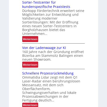
c
Sorter-Testcenter für
t
n
h
kundenspezifische Praxistests
e
L
ä
Dürkopp Fördertechnik erweitert seine
i
a
f
Möglichkeiten zur Entwicklung und
g
Validierung moderner
s
t
e
Sortierlösungen: Mit der Eröffnung
t
f
r
eines neuen Sorter-Testcenters in
e
ü
Borgholzhausen bietet das
u
n
r
Unternehmen…
n
t
k
:
g
Weiterlesen
r
u
S
d
a
r
Von der Ladenwaage zur KI
o
e
n
z
160 Jahre nach der Gründung eröffnet
r
r
s
f
Bizerba am Stammsitz Balingen einen
t
L
neuen Showroom.
p
r
e
o
o
i
:
Weiterlesen
r
g
r
s
V
-
i
t
Schnellere Prozessrückmeldung
t
o
T
s
Ommatidia Lidar zeigt mit dem Q1
i
n
e
t
Laser-Radar einen berührungslosen
g
d
s
i
Messansatz, mit dem sich
e
e
Oberflächenform,
t
k
E
r
Schwingungsverhalten und lokale
c
k
i
Prozessabweichungen in der
L
e
a
Fertigung deutlich…
n
a
n
p
:
s
Weiterlesen
d
t
a