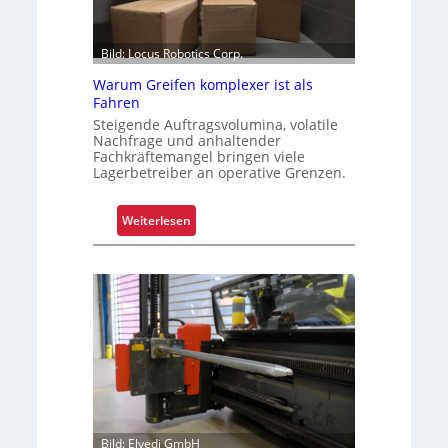
Bild: Locus Robotics Corp.
Warum Greifen komplexer ist als
Fahren
Steigende Auftragsvolumina, volatile
Nachfrage und anhaltender
Fachkräftemangel bringen viele
Lagerbetreiber an operative Grenzen.
:
Weiterlesen
W
a
r
u
m
G
r
e
i
f
Bild: Elvedi GmbH