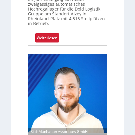
zweigassiges automatisches
n
Hochregallager für die Dold Logistik
g
Gruppe am Standort Alzey in
u
Rheinland-Pfalz mit 4.516 Stellplätzen
in Betrieb.
m
f
a
:
Weiterlesen
s
R
s
e
e
t
n
r
d
o
m
f
o
i
d
t
e
s
r
i
n
c
i
h
s
e
i
r
Bild: Manhattan Associates GmbH
e
t