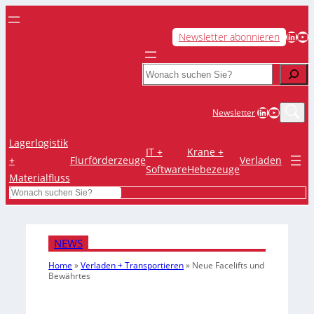
LinkedIn
YouTube
Newsletter abonnieren
Search
LinkedIn
YouTub
Newsletter
Lagerlogistik
IT +
Krane +
+
Flurförderzeuge
Verladen
Software
Hebezeuge
Materialfluss
Search
NEWS
Home
»
Verladen + Transportieren
»
Neue Facelifts und
Bewährtes