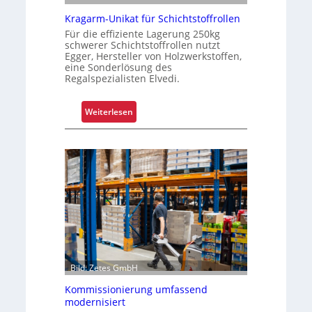
e
n
Kragarm-Unikat für Schichtstoffrollen
k
Für die effiziente Lagerung 250kg
schwerer Schichtstoffrollen nutzt
o
Egger, Hersteller von Holzwerkstoffen,
m
eine Sonderlösung des
p
Regalspezialisten Elvedi.
l
e
:
Weiterlesen
x
K
e
r
r
a
i
g
s
a
t
r
a
m
l
-
s
U
F
n
a
Bild: Zetes GmbH
i
h
k
Kommissionierung umfassend
r
modernisiert
a
e