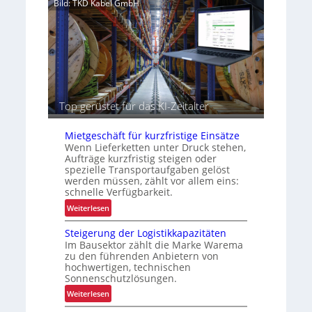
h
Bild: TKD Kabel GmbH
i
e
s
i
i
t
o
d
n
u
i
r
m
c
i
Top gerüstet für das KI-Zeitalter
h
n
L
n
E
Mietgeschäft für kurzfristige Einsätze
e
D
Wenn Lieferketten unter Druck stehen,
r
Aufträge kurzfristig steigen oder
-
b
spezielle Transportaufgaben gelöst
P
e
werden müssen, zählt vor allem eins:
r
schnelle Verfügbarkeit.
t
o
r
:
Weiterlesen
j
i
M
e
Steigerung der Logistikkapazitäten
e
i
k
Im Bausektor zählt die Marke Warema
b
e
t
zu den führenden Anbietern von
l
t
i
hochwertigen, technischen
i
g
Sonnenschutzlösungen.
o
c
e
n
:
Weiterlesen
h
s
S
e