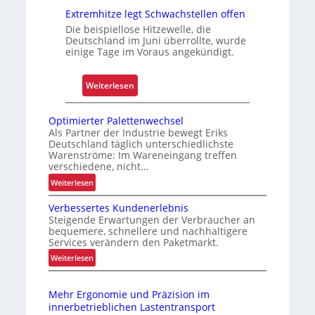
r
Z
Extremhitze legt Schwachstellen offen
t
u
Die beispiellose Hitzewelle, die
v
Deutschland im Juni überrollte, wurde
einige Tage im Voraus angekündigt.
e
r
l
:
Weiterlesen
ä
E
s
x
Optimierter Palettenwechsel
s
t
Als Partner der Industrie bewegt Eriks
i
Deutschland täglich unterschiedlichste
r
Warenströme: Im Wareneingang treffen
g
e
verschiedene, nicht…
k
m
:
Weiterlesen
e
h
O
i
i
Verbessertes Kundenerlebnis
p
t
t
Steigende Erwartungen der Verbraucher an
t
bequemere, schnellere und nachhaltigere
u
z
i
Services verändern den Paketmarkt.
n
e
m
:
Weiterlesen
d
l
i
V
B
e
e
e
r
e
g
Mehr Ergonomie und Präzision im
r
t
t
innerbetrieblichen Lastentransport
t
b