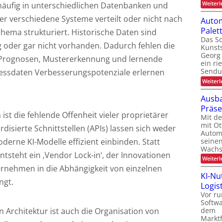
Weiterl
häufig in unterschiedlichen Datenbanken und
er verschiedene Systeme verteilt oder nicht nach
Autom
Pale
chema strukturiert. Historische Daten sind
Das Sc
ig oder gar nicht vorhanden. Dadurch fehlen die
Kunsts
Georg 
Prognosen, Mustererkennung und lernende
ein ri
Sendu
zessdaten Verbesserungspotenziale erlernen
Weiterl
Ausba
Präs
st die fehlende Offenheit vieler proprietärer
Mit d
mit Ot
isierte Schnittstellen (APIs) lassen sich weder
Automa
seinen
derne KI-Modelle effizient einbinden. Statt
Wachs
tsteht ein ‚Vendor Lock-in‘, der Innovationen
Weiterl
rnehmen in die Abhängigkeit von einzelnen
KI-Nu
ngt.
Logist
Vor ru
Softw
 Architektur ist auch die Organisation von
dem
Marktf