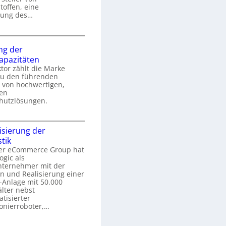
G
toffen, eine
r
sung des…
e
K
r
ng der
e
a
kapazitäten
n
g
tor zählt die Marke
k
a
u den führenden
o
 von hochwertigen,
r
m
hen
m
p
hutzlösungen.
U
e
S
n
x
sierung der
e
stik
e
k
r
er eCommerce Group hat
a
ogic als
g
nternehmer mit der
s
e
n und Realisierung einer
r
ü
-Anlage mit 50.000
a
u
r
lter nebst
tisierter
n
S
s
onierroboter,…
g
c
F
d
h
a