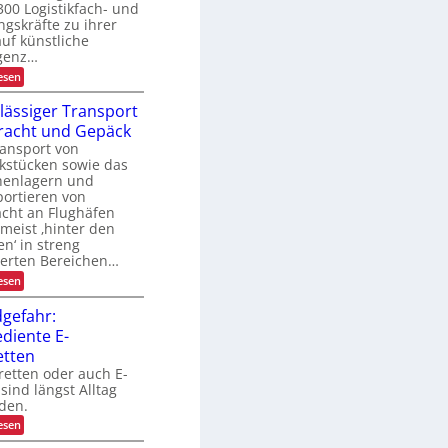
c
300 Logistikfach- und
t
U
h
e
gskräfte zu ihrer
S
n
auf künstliche
e
A
m
-
igenz…
P
a
P
:
esen
r
n
r
K
a
ä
a
I
g
lässiger Transport
s
x
-
e
e
racht und Gepäck
N
i
m
n
u
ansport von
e
z
s
t
n
kstücken sowie das
t
z
t
henlagern und
u
e
ortieren von
n
s
acht an Flughäfen
g
 meist ‚hinter den
t
i
en‘ in streng
n
s
d
herten Bereichen…
e
:
esen
r
Z
L
u
gefahr:
o
v
g
diente E-
e
i
r
etten
s
l
t
retten oder auch E-
ä
i
sind längst Alltag
s
k
den.
s
i
:
esen
g
B
e