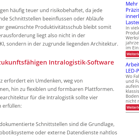
Mehr
Präzi
n häufig teuer und risikobehaftet, da jede
inner
e Schnittstellen beeinflussen oder Abläufe
Laste
r gewünschte Produktivitätsschub bleibt somit
In vie
Produk
erausforderung liegt also nicht in der
Werks
jahrze
I, sondern in der zugrunde liegenden Architektur.
im Ein
Weiterl
ukunftsfähigen Intralogistik-Software
Arbei
LED-P
Wo Fa
tz erfordert ein Umdenken, weg von
und F
aufein
en, hin zu flexiblen und formbaren Plattformen.
klassi
Boden
rchitektur für die Intralogistik sollte vier
nicht 
 erfüllen:
Weiterl
, dokumentierte Schnittstellen sind die Grundlage,
Robotiksysteme oder externe Datendienste nahtlos