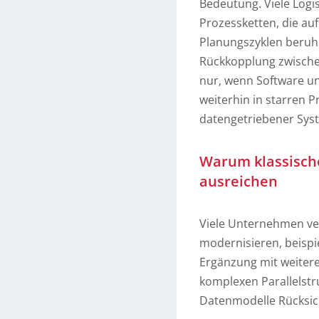
Bedeutung. Viele Logi
Prozessketten, die au
Planungszyklen beruhe
Rückkopplung zwische
nur, wenn Software u
weiterhin in starren P
datengetriebener Sys
Warum klassische
ausreichen
Viele Unternehmen ve
modernisieren, beispi
Ergänzung mit weiterer
komplexen Parallelstr
Datenmodelle Rücksic