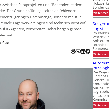
Holzwerks
 zwischen Pilotprojekten und flächendeckendem
Sonderlö
ücke. Der Grund dafür liegt selten an fehlender
:
Weiterlesen
i
 einer zu geringen Datenmenge, sondern meist in
f
r: Viele Lagerverwaltungen sind technisch nicht auf
Steigeru
Logistik
auf KI-Agenten, vorbereitet. Dabei bergen gerade
Im Bausek
tenzial.
Warema z
Anbietern
alfluss
technisc
Sonnensc
-
l
:
Weiterlesen
Automati
t
i
Intralogi
Die Wagn
i
i
Element L
t
Generalu
f
Konzeptio
t
AutoStore
Lagerbehä
l
vollautoma
Kommissi
:
Weiterlesen