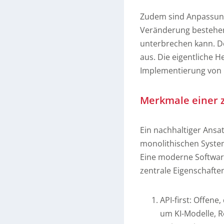
Zudem sind Anpassunge
Veränderung bestehend
unterbrechen kann. De
aus. Die eigentliche H
Implementierung von K
Merkmale einer z
Ein nachhaltiger Ansa
monolithischen System
Eine moderne Softwarea
zentrale Eigenschaften
API-first: Offene
um KI-Modelle, 