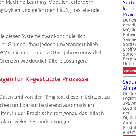
von Machine-Learning-Modulen, erfordern
Sorte
kunde
ngszyklen und gefährden häufig bestehende
Praxi
Dürko
erweit
Möglic
Entwi
le dieser Systeme zwar kontinuierlich
Valid
ihr Grundaufbau jedoch unverändert blieb.
Sortie
Eröff
MS, die erst in den 2010er-Jahren entwickelt
Sorter
Borgh
Grenzen wie deutlich ältere Lösungen.
Unte
Weiterl
gen für KI-gestützte Prozesse
Seque
Aimte
Die Ji
aten und von der Fähigkeit, diese in Echtzeit zu
Logis
3PL-An
eichen und darauf basierend automatisiert
Lösung
der
fen. In der Praxis scheitert genau das jedoch
Digita
ruktur vieler Bestandslösungen.
Aimtec
Produ
einem