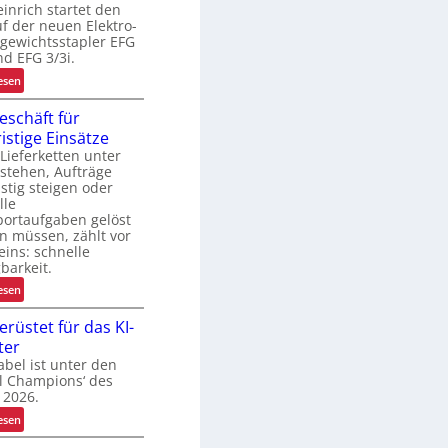
inrich startet den
o
f der neuen Elektro-
g
gewichtsstapler EFG
nd EFG 3/3i.
s
:
esen
N
eschäft für
e
k
ristige Einsätze
u
ieferketten unter
e
stehen, Aufträge
E
istig steigen oder
F
lle
G
portaufgaben gelöst
-
n müssen, zählt vor
eins: schnelle
B
barkeit.
a
u
:
esen
r
M
erüstet für das KI-
e
i
ter
i
e
bel ist unter den
h
t
al Champions‘ des
e
g
 2026.
n
e
:
esen
j
s
T
e
c