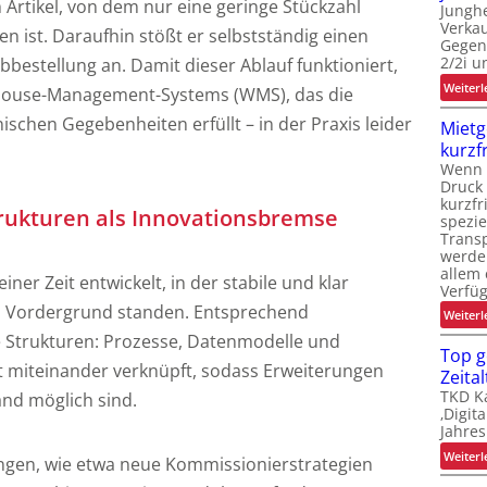
Artikel, von dem nur eine geringe Stückzahl
Junghe
Verkau
en ist. Daraufhin stößt er selbstständig einen
Gegen
i
2/2i u
bestellung an. Damit dieser Ablauf funktioniert,
Weiterl
house-Management-Systems (WMS), das die
t
i
schen Gegebenheiten erfüllt – in der Praxis leider
Mietg
kurzf
Wenn L
Druck 
kurzfr
rukturen als Innovationsbremse
spezie
Trans
werde
allem 
ner Zeit entwickelt, in der stabile und klar
Verfüg
im Vordergrund standen. Entsprechend
Weiterl
e Strukturen: Prozesse, Datenmodelle und
Top g
est miteinander verknüpft, sodass Erweiterungen
Zeital
TKD Ka
nd möglich sind.
‚Digit
Jahres
Weiterl
ngen, wie etwa neue Kommissionierstrategien