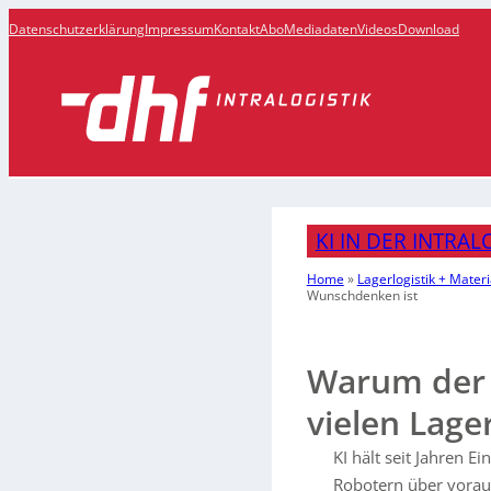
Datenschutzerklärung
Impressum
Kontakt
Abo
Mediadaten
Videos
Download
KI IN DER INTRAL
Home
»
Lagerlogistik + Materi
Wunschdenken ist
Warum der f
vielen Lag
KI hält seit Jahren E
Robotern über vorau