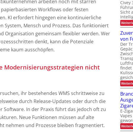
stikunternehmen arbeiten noch mit starren
Civey 
Führun
f papierbasierten Workflows oder festen
Sicht 
Intell
n. KI erfordert hingegen eine kontinuierliche
Weiterl
n System, Mensch und Prozess. Das funktioniert
Zuver
nd Organisation gemeinsam flexibler werden. Wer
von F
rozessschritten denkt, kann die Potenziale
Der Tr
Gepäc
teme kaum ausschöpfen.
Zwisc
Transp
Luftfr
 Modernisierungsstrategien nicht
findet
Kuliss
gesic
Weiterl
rsuchen, ihr bestehendes WMS schrittweise zu
Brand
Ausge
elsweise durch Release-Updates oder durch die
Zigar
 Software. In der Praxis führt das jedoch oft zu
E-Ziga
Vapes 
ukturen. Neue Funktionen müssen auf alte
gewor
ht nehmen und Prozesse bleiben fragmentiert.
Weiterl