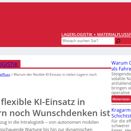
LAGERLOGISTIK + MATERIALFLUSS
Search
Warum Gr
OGISTIK
als Fahr
Steigende
alfluss
»
Warum der flexible KI-Einsatz in vielen Lagern noch
volatile 
anhaltend
bringen v
operative
lexible KI-Einsatz in
:
Weiterlesen
ern noch Wunschdenken ist
Kragarm-
Schichtst
Für die e
inzug in die Intralogistik – von autonomen mobilen
schwerer 
sschauende Wartung bis hin zur dynamischen
Egger, Her