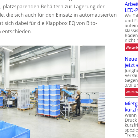
Arbei
, platzsparenden Behältern zur Lagerung der
i
LED-P
f
le, die sich auch für den Einsatz in automatisierten
Wo Fa
i
und F
t sich dabei für die Klappbox EQ von Bito-
aufein
klassi
 entschieden.
Boden
nicht 
Weiterl
Neue
jetzt 
Junghe
i
Verkau
Gegen
t
2/2i u
Weiterl
t
Mietg
kurzf
Wenn L
Druck 
kurzfr
spezie
Trans