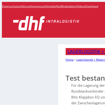
Datenschutzerklärung
Impressum
Kontakt
Abo
Mediadaten
Videos
Download
LAGERLOGISTIK +
Home
»
Lagerlogistik + Materi
Test besta
Für die Lagerung de
Rundsteckverbinder s
Bito Klappbox EQ von 
der Zwischenlagerung