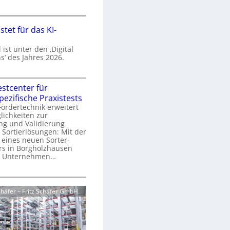
e
r
V
e
tet für das KI-
e
r
r
b
ist unter den ‚Digital
P
e
‘ des Jahres 2026.
a
s
s
T
e
e
estcenter für
o
r
ezifische Praxistests
p
ördertechnik erweitert
g
e
e
lichkeiten zur
e
n
ng und Validierung
s
r
w
Sortierlösungen: Mit der
K
ü
e
 eines neuen Sorter-
u
s
rs in Borgholzhausen
c
n
as Unternehmen…
h
d
e
s
e
e
S
n
o
Schäfer – Fritz Schäfer GmbH
e
ü
r
r
r
d
e
e
a
r