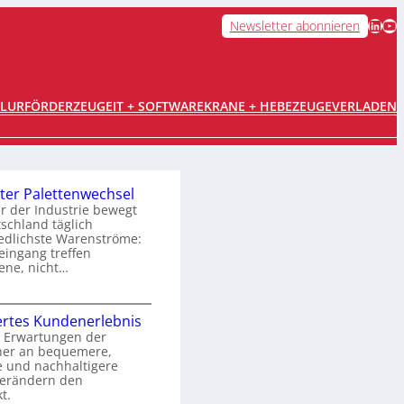
LinkedIn
YouTube
Newsletter abonnieren
FLURFÖRDERZEUGE
IT + SOFTWARE
KRANE + HEBEZEUGE
VERLADEN
ter Palettenwechsel
er der Industrie bewegt
tschland täglich
edlichste Warenströme:
ingang treffen
ene, nicht…
O
rtes Kundenerlebnis
p
 Erwartungen der
her an bequemere,
e und nachhaltigere
m
verändern den
t.