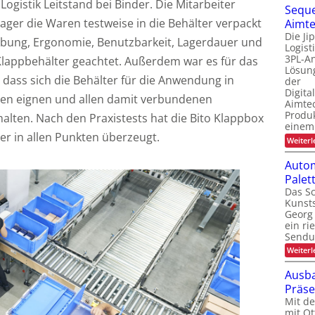
gistik Leitstand bei Binder. Die Mitarbeiter
Seque
ager die Waren testweise in die Behälter verpackt
Aimte
Die Ji
bung, Ergonomie, Benutzbarkeit, Lagerdauer und
Logis
3PL-An
 Klappbehälter geachtet. Außerdem war es für das
Lösung
dass sich die Behälter für die Anwendung in
der
Digita
gen eignen und allen damit verbundenen
Aimtec
Produ
lten. Nach den Praxistests hat die Bito Klappbox
einem
r in allen Punkten überzeugt.
Weiterl
Autom
Pale
Das Sc
Kunsts
Georg 
ein ri
Sendu
Weiterl
Ausba
Präs
Mit d
mit Ot