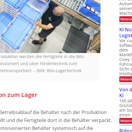
Automa
seinen
Wachs
Weiterl
KI-Nu
Logist
Vor ru
Softw
dem
Marktf
oduktion werden die Fertigteile in die Bito
Civey 
ssioniert und über Fördertechnik zum
Führun
Sicht 
tertransportiert.
–
Bild: Bito-Lagertechnik
Intell
Weiterl
Von d
ion zum Lager
KI
160 Ja
Gründ
am St
Betriebsablauf die Behälter nach der Produktion
einen
t und die Fertigteile dort in die Behälter verpackt.
Weiterl
issionierten Behälter systemisch auf die
Robus