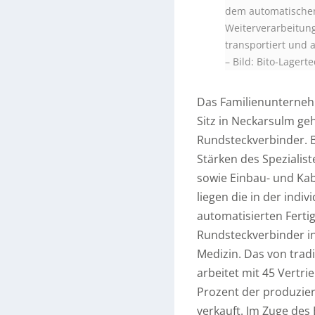
dem automatischen
Weiterverarbeitun
transportiert und 
–
Bild: Bito-Lager
Das Familienunterneh
Sitz in Neckarsulm ge
Rundsteckverbinder. Bi
Stärken des Spezialiste
sowie Einbau- und Kab
liegen die in der indi
automatisierten Ferti
Rundsteckverbinder in
Medizin. Das von tra
arbeitet mit 45 Vertr
Prozent der produzie
verkauft. Im Zuge des