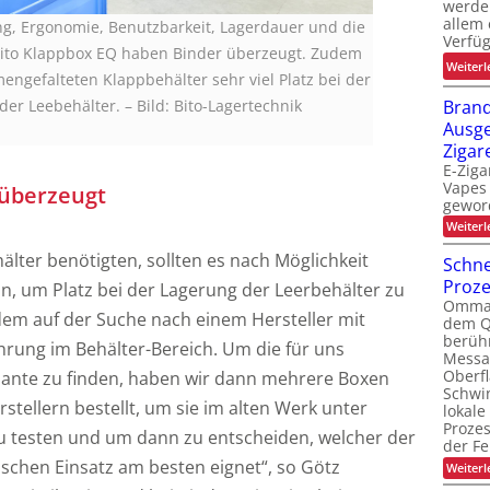
werde
allem 
g, Ergonomie, Benutzbarkeit, Lagerdauer und die
Verfüg
 Bito Klappbox EQ haben Binder überzeugt. Zudem
Weiterl
ngefalteten Klappbehälter sehr viel Platz bei der
Brand
der Leebehälter.
–
Bild: Bito-Lagertechnik
Ausge
Zigar
E-Ziga
Vapes 
 überzeugt
gewor
Weiterl
älter benötigten, sollten es nach Möglichkeit
Schne
Proz
in, um Platz bei der Lagerung der Leerbehälter zu
Ommati
em auf der Suche nach einem Hersteller mit
dem Q
berüh
hrung im Behälter-Bereich. Um die für uns
Messa
Oberf
iante zu finden, haben wir dann mehrere Boxen
Schwi
tellern bestellt, um sie im alten Werk unter
lokale
Proze
u testen und um dann zu entscheiden, welcher der
der Fe
ischen Einsatz am besten eignet“, so Götz
Weiterl