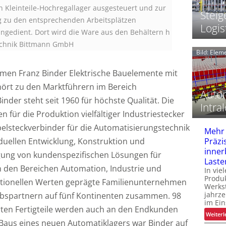
-
 Kleinteile-Hochregallager ausgesteuert und zur
Steig
g zu den entsprechenden Arbeitsplätzen
i
I
Logis
angedient. Dort wird die Ware aus den Behältern h
-
technik Bittmann GmbH
t
Bild: Ele
i
t
men Franz Binder Elektrische Bauelemente mit
t
hört zu den Marktführern im Bereich
l
Autom
nder steht seit 1960 für höchste Qualität. Die
t
Intral
f
n für die Produktion vielfältiger Industriestecker
elsteckverbinder für die Automatisierungstechnik
Mehr
viduellen Entwicklung, Konstruktion und
Präzi
inner
gung von kundenspezifischen Lösungen für
Laste
 den Bereichen Automation, Industrie und
In vie
Produk
ditionellen Werten geprägte Familienunternehmen
Werks
jahrze
iebspartnern auf fünf Kontinenten zusammen. 98
im Ein
rten Fertigteile werden auch an den Endkunden
Weiterl
 Baus eines neuen Automatiklagers war Binder auf