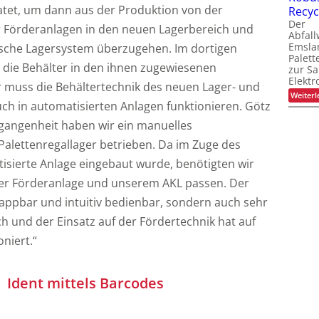
atet, um dann aus der Produktion von der
Recyc
Der
r Förderanlagen in den neuen Lagerbereich und
Abfall
Emsla
ische Lagersystem überzugehen. Im dortigen
Palet
 die Behälter in den ihnen zugewiesenen
zur S
Elektr
er muss die Behältertechnik des neuen Lager- und
Weiterl
ch in automatisierten Anlagen funktionieren. Götz
gangenheit haben wir ein manuelles
alettenregallager betrieben. Da im Zuge des
sierte Anlage eingebaut wurde, benötigten wir
rer Förderanlage und unserem AKL passen. Der
klappbar und intuitiv bedienbar, sondern auch sehr
h und der Einsatz auf der Fördertechnik hat auf
niert.“
Ident mittels Barcodes