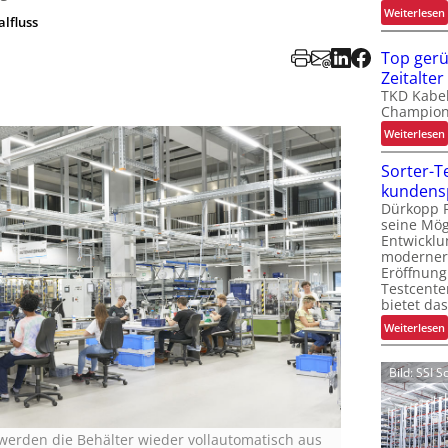
:
Weiterlesen
alfluss
t
Top gerüs
Zeitalter
TKD Kabel 
Champions
:
Weiterlesen
l
Sorter-T
t
kundensp
t
t
Dürkopp F
seine Mög
Entwicklu
moderner 
Eröffnung
Testcente
bietet d
t
:
Weiterlesen
t
f
l
Bild: SSI 
t
l
 werden die Behälter wieder vollautomatisch aus