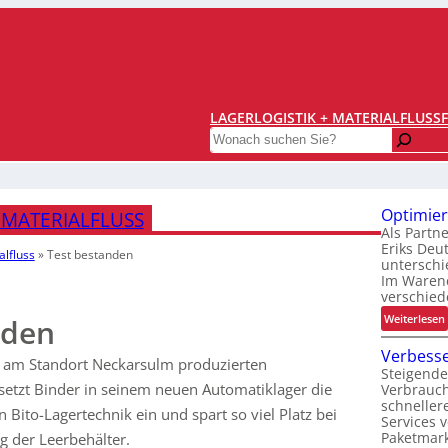
LAGERLOGISTIK + MATERIALFLUSS
Search
Optimier
 MATERIALFLUSS
Als Partn
Eriks Deu
alfluss
»
Test bestanden
unterschi
Im Warene
verschied
:
Weiterlesen
nden
Verbesse
r am Standort Neckarsulm produzierten
Steigende
t
etzt Binder in seinem neuen Automatiklager die
Verbrauc
i
schneller
Bito-Lagertechnik ein und spart so viel Platz bei
Services 
i
Paketmark
 der Leerbehälter.