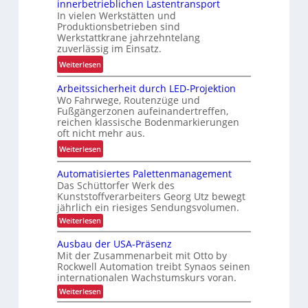
innerbetrieblichen Lastentransport
b
d
In vielen Werkstätten und
u
e
Produktionsbetrieben sind
s
n
Werkstattkrane jahrzehntelang
t
zuverlässig im Einsatz.
w
e
a
:
Weiterlesen
L
a
M
ö
Arbeitssicherheit durch LED-Projektion
g
e
s
Wo Fahrwege, Routenzüge und
e
h
u
Fußgängerzonen aufeinandertreffen,
z
r
reichen klassische Bodenmarkierungen
n
u
E
oft nicht mehr aus.
g
r
r
:
Weiterlesen
f
K
g
A
ü
I
o
Automatisiertes Palettenmanagement
r
r
n
Das Schüttorfer Werk des
b
R
o
Kunststoffverarbeiters Georg Utz bewegt
e
e
jährlich ein riesiges Sendungsvolumen.
m
i
c
:
i
Weiterlesen
t
y
A
e
u
s
c
Ausbau der USA-Präsenz
u
t
s
l
Mit der Zusammenarbeit mit Otto by
o
n
Rockwell Automation treibt Synaos seinen
i
i
m
d
internationalen Wachstumskurs voran.
a
c
n
P
t
:
Weiterlesen
h
g
i
r
A
e
h
s