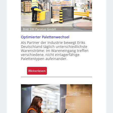
p
a
r
e
n
t
Bild: SW-Paratus GmbH
e
Optimierter Palettenwechsel
L
Als Partner der Industrie bewegt Eriks
a
Deutschland täglich unterschiedlichste
g
Warenströme: Im Wareneingang treffen
e
verschiedene, nicht einlagerfähige
Palettentypen aufeinander.
r
k
o
:
Weiterlesen
s
O
t
p
e
t
n
i
m
i
e
r