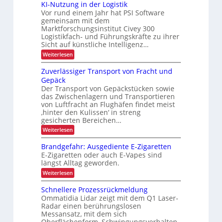
u
ä
KI-Nutzung in der Logistik
i
r
ö
s
Vor rund einem Jahr hat PSI Software
z
e
b
h
f
r
gemeinsam mit dem
i
a
e
e
t
Marktforschungsinstitut Civey 300
u
s
e
i
Logistikfach- und Führungskräfte zu ihrer
d
i
s
e
Sicht auf künstliche Intelligenz…
t
P
o
r
:
d
Weiterlesen
a
U
n
K
l
S
u
I
e
i
Zuverlässiger Transport von Fracht und
A
r
-
t
-
m
Gepäck
N
t
c
P
i
Der Transport von Gepäckstücken sowie
u
e
r
h
das Zwischenlagern und Transportieren
t
n
n
ä
L
z
m
von Luftfracht an Flughäfen findet meist
s
n
u
a
E
‚hinter den Kulissen‘ in streng
e
e
n
n
n
gesicherten Bereichen…
D
g
a
r
z
:
-
Weiterlesen
i
g
b
Z
n
e
P
u
e
d
m
Brandgefahr: Ausgediente E-Zigaretten
r
v
e
e
t
E-Zigaretten oder auch E-Vapes sind
e
o
r
n
längst Alltag geworden.
r
r
L
t
j
l
o
i
:
Weiterlesen
e
ä
g
B
e
s
i
r
k
Schnellere Prozessrückmeldung
b
s
s
a
t
Ommatidia Lidar zeigt mit dem Q1 Laser-
i
t
n
l
Radar einen berührungslosen
i
g
i
d
i
e
Messansatz, mit dem sich
k
g
o
c
r
Oberflächenform, Schwingungsverhalten
e