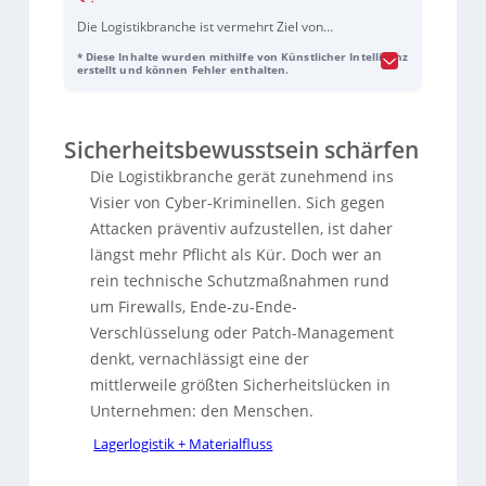
Die Logistikbranche ist vermehrt Ziel von
Cyberangriffen. Neben technischen
* Diese Inhalte wurden mithilfe von Künstlicher Intelligenz
Schutzmaßnahmen wie Firewalls ist das
erstellt und können Fehler enthalten.
Bewusstsein der Mitarbeiter entscheidend, da
menschliches Fehlverhalten eine große
Sicherheitslücke darstellt. Angreifer nutzen
Sicherheitsbewusstsein schärfen
Phishing und Social Engineering, um Mitarbeiter
zu täuschen. Ein durchdachtes Cyber Security
Die Logistikbranche gerät zunehmend ins
Awareness-Programm hilft, diese Risiken zu
Visier von Cyber-Kriminellen. Sich gegen
minimieren. Es sollte aus Basistrainings,
Attacken präventiv aufzustellen, ist daher
rollenbasierten Vertiefungen und regelmäßigen
Updates bestehen und das Bewusstsein für
längst mehr Pflicht als Kür. Doch wer an
Sicherheit in die Unternehmenskultur
rein technische Schutzmaßnahmen rund
integrieren. So kann die Angriffsfläche reduziert
um Firewalls, Ende-zu-Ende-
und die Reaktionsfähigkeit im Ernstfall gestärkt
Verschlüsselung oder Patch-Management
werden.
denkt, vernachlässigt eine der
mittlerweile größten Sicherheitslücken in
Unternehmen: den Menschen.
Lagerlogistik + Materialfluss