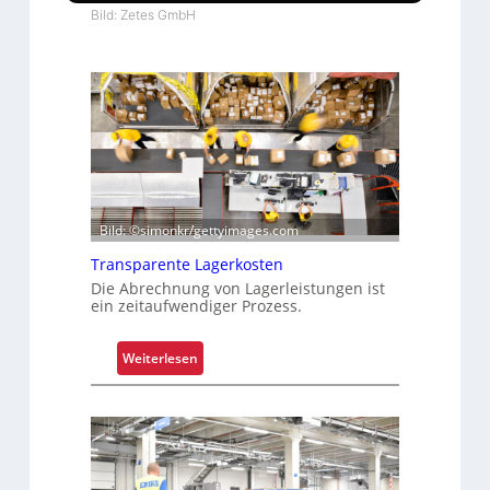
Bild: Zetes GmbH
Bild: ©simonkr/gettyimages.com
Transparente Lagerkosten
Die Abrechnung von Lagerleistungen ist
ein zeitaufwendiger Prozess.
:
Weiterlesen
T
r
a
n
s