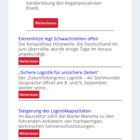
p
Sonderlösung des Regalspezialisten
Elvedi.
l
e
x
:
Weiterlesen
e
K
r
r
Extremhitze legt Schwachstellen offen
i
a
Die beispiellose Hitzewelle, die Deutschland im
s
Juni überrollte, wurde einige Tage im Voraus
g
angekündigt.
t
a
:
a
Weiterlesen
r
E
l
m
„Sichere Logistik für unsichere Zeiten“
x
s
-
Der ‚Zukunftskongress Logistik – 44. Dortmunder
t
F
U
Gespräche‘ öffnet am 8. und 9. September
r
wieder seine…
a
n
e
h
:
Weiterlesen
i
m
„
r
k
h
S
e
a
i
Steigerung der Logistikkapazitäten
i
n
t
t
Im Bausektor zählt die Marke Warema zu den
c
z
führenden Anbietern von hochwertigen,
f
h
technischen Sonnenschutzlösungen.
e
ü
e
l
:
Weiterlesen
r
r
e
S