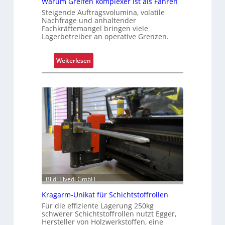
e
Warum Greifen komplexer ist als Fahren
s
Steigende Auftragsvolumina, volatile
Nachfrage und anhaltender
K
Fachkräftemangel bringen viele
u
Lagerbetreiber an operative Grenzen.
n
d
:
Weiterlesen
e
W
n
a
e
r
r
u
l
m
e
G
b
r
n
e
i
i
s
f
e
Bild: Elvedi GmbH
n
Kragarm-Unikat für Schichtstoffrollen
k
Für die effiziente Lagerung 250kg
o
schwerer Schichtstoffrollen nutzt Egger,
m
Hersteller von Holzwerkstoffen, eine