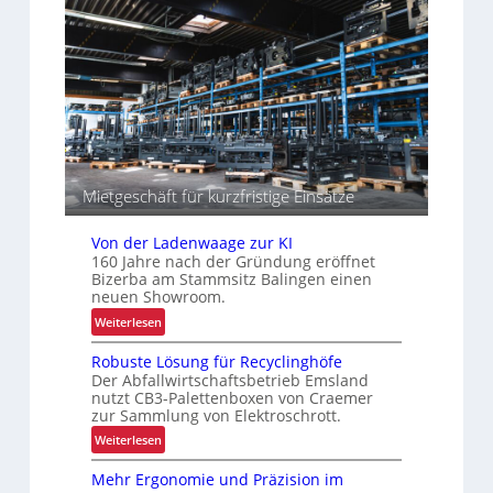
a
r
t
z
I
e
i
n
n
t
t
“
ä
r
t
a
e
l
n
o
g
Mietgeschäft für kurzfristige Einsätze
i
s
Von der Ladenwaage zur KI
t
160 Jahre nach der Gründung eröffnet
i
Bizerba am Stammsitz Balingen einen
k
neuen Showroom.
:
Weiterlesen
V
Robuste Lösung für Recyclinghöfe
o
Der Abfallwirtschaftsbetrieb Emsland
n
nutzt CB3-Palettenboxen von Craemer
d
zur Sammlung von Elektroschrott.
e
:
Weiterlesen
r
R
L
Mehr Ergonomie und Präzision im
o
a