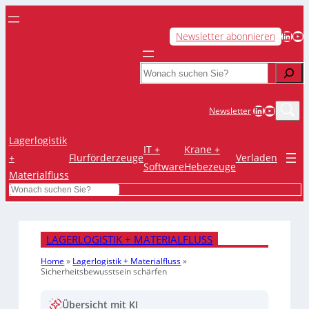
LinkedIn
YouTube
Newsletter abonnieren
Search
LinkedIn
YouTub
Newsletter
Lagerlogistik
IT +
Krane +
+
Flurförderzeuge
Verladen
Software
Hebezeuge
Materialfluss
Search
LAGERLOGISTIK + MATERIALFLUSS
Home
»
Lagerlogistik + Materialfluss
»
Sicherheitsbewusstsein schärfen
Übersicht mit KI