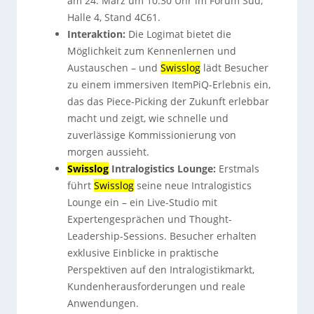
am 24. März um 10:30 Uhr im Forum Süd,
Halle 4, Stand 4C61.
Interaktion:
Die Logimat bietet die
Möglichkeit zum Kennenlernen und
Austauschen – und
Swisslog
lädt Besucher
zu einem immersiven ItemPiQ-Erlebnis ein,
das das Piece-Picking der Zukunft erlebbar
macht und zeigt, wie schnelle und
zuverlässige Kommissionierung von
morgen aussieht.
Swisslog
Intralogistics Lounge:
Erstmals
führt
Swisslog
seine neue Intralogistics
Lounge ein – ein Live-Studio mit
Expertengesprächen und Thought-
Leadership-Sessions. Besucher erhalten
exklusive Einblicke in praktische
Perspektiven auf den Intralogistikmarkt,
Kundenherausforderungen und reale
Anwendungen.