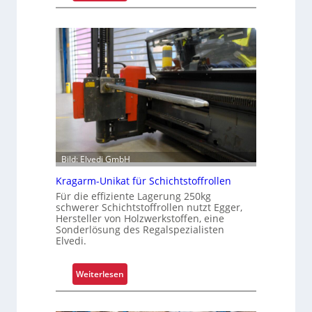
W
a
r
u
m
G
r
e
i
f
e
Bild: Elvedi GmbH
n
Kragarm-Unikat für Schichtstoffrollen
k
o
Für die effiziente Lagerung 250kg
schwerer Schichtstoffrollen nutzt Egger,
m
Hersteller von Holzwerkstoffen, eine
p
Sonderlösung des Regalspezialisten
l
Elvedi.
e
x
:
Weiterlesen
e
K
r
r
i