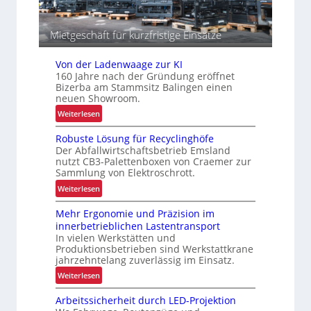
o
g
i
Mietgeschäft für kurzfristige Einsätze
s
t
Von der Ladenwaage zur KI
i
160 Jahre nach der Gründung eröffnet
k
Bizerba am Stammsitz Balingen einen
neuen Showroom.
:
Weiterlesen
V
Robuste Lösung für Recyclinghöfe
o
Der Abfallwirtschaftsbetrieb Emsland
n
nutzt CB3-Palettenboxen von Craemer zur
d
Sammlung von Elektroschrott.
e
:
Weiterlesen
r
R
L
Mehr Ergonomie und Präzision im
o
a
innerbetrieblichen Lastentransport
b
d
In vielen Werkstätten und
u
e
Produktionsbetrieben sind Werkstattkrane
s
n
jahrzehntelang zuverlässig im Einsatz.
t
w
:
Weiterlesen
e
a
M
L
a
Arbeitssicherheit durch LED-Projektion
e
ö
g