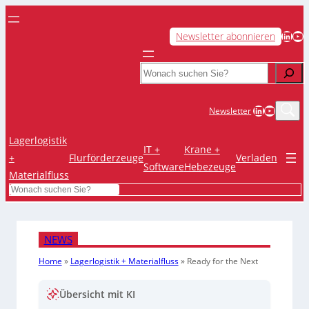
LinkedIn
YouTube
Newsletter abonnieren
Search
LinkedIn
YouTub
Newsletter
Lagerlogistik
IT +
Krane +
+
Flurförderzeuge
Verladen
Software
Hebezeuge
Materialfluss
Search
NEWS
Home
»
Lagerlogistik + Materialfluss
»
Ready for the Next
Übersicht mit KI