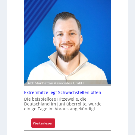
t
m
s
i
t
s
o
s
f
i
f
o
r
n
o
i
l
e
l
r
e
u
n
n
g
Bild: Manhattan Associates GmbH
u
Extremhitze legt Schwachstellen offen
m
Die beispiellose Hitzewelle, die
f
Deutschland im Juni überrollte, wurde
a
einige Tage im Voraus angekündigt.
s
s
:
Weiterlesen
e
E
n