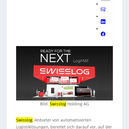
die Muttergesellschaft KUKA ihr
AMR-Portfolio
mit
Live-Show. Swisslog ist in Halle 1, Stand B41.
Bild:
Swisslog
Holding AG
Swisslog
, Anbieter von automatisierten
Logistiklösungen, bereitet sich darauf vor, auf der