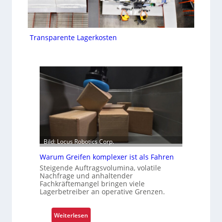
Transparente Lagerkosten
Bild: Locus Robotics Corp.
Warum Greifen komplexer ist als Fahren
Steigende Auftragsvolumina, volatile
Nachfrage und anhaltender
Fachkräftemangel bringen viele
Lagerbetreiber an operative Grenzen.
:
Weiterlesen