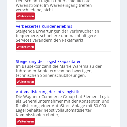
Deutschland täglich unterschiedlichste
c
t
Warenströme: Im Wareneingang treffen
h
verschiedene, nicht…
e
e
:
l
Weiterlesen
r
O
l
e
Verbessertes Kundenerlebnis
p
e
L
Steigende Erwartungen der Verbraucher an
t
n
bequemere, schnellere und nachhaltigere
o
i
Services verändern den Paketmarkt.
o
g
m
f
:
Weiterlesen
i
i
V
f
e
s
e
e
r
t
Steigerung der Logistikkapazitäten
r
n
t
Im Bausektor zählt die Marke Warema zu den
i
b
e
führenden Anbietern von hochwertigen,
k
e
technischen Sonnenschutzlösungen.
r
f
s
P
:
Weiterlesen
ü
s
a
S
e
r
Automatisierung der Intralogistik
l
t
r
u
Die Wagner eCommerce Group hat Element Logic
e
e
t
als Generalunternehmer mit der Konzeption und
n
t
i
Realisierung einer AutoStore-Anlage mit 50.000
e
t
s
g
Lagerbehälter nebst vollautomatisierter
s
e
i
e
Kommissionierroboter,…
K
n
r
c
:
Weiterlesen
u
w
u
h
A