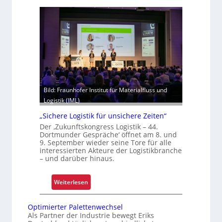
x
d
t
m
r
o
e
d
m
e
h
r
i
n
t
i
z
Bild: Fraunhofer Institut für Materialfluss und
s
e
Logistik (IML)
i
l
e
„Sichere Logistik für unsichere Zeiten“
e
r
g
Der ‚Zukunftskongress Logistik – 44.
t
Dortmunder Gespräche‘ öffnet am 8. und
t
9. September wieder seine Tore für alle
S
interessierten Akteure der Logistikbranche
c
– und darüber hinaus.
h
w
:
Weiterlesen
a
„
c
S
Optimierter Palettenwechsel
h
i
Als Partner der Industrie bewegt Eriks
s