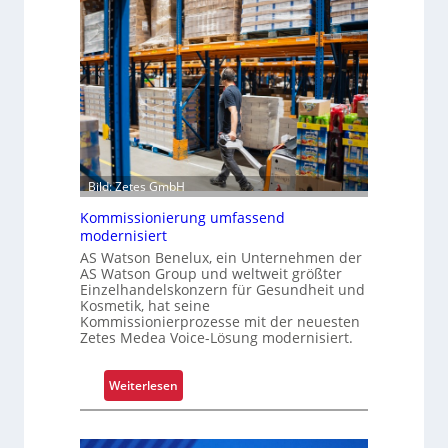
a
s
g
t
a
a
r
l
m
s
-
F
U
a
n
h
i
Bild: Zetes GmbH
r
k
e
Kommissionierung umfassend
a
n
modernisiert
t
AS Watson Benelux, ein Unternehmen der
f
AS Watson Group und weltweit größter
ü
Einzelhandelskonzern für Gesundheit und
r
Kosmetik, hat seine
Kommissionierprozesse mit der neuesten
S
Zetes Medea Voice-Lösung modernisiert.
c
h
:
i
Weiterlesen
K
c
o
h
m