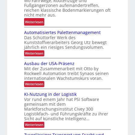
Wo Fahrwege, Routenzüge und
h
s
Fußgängerzonen aufeinandertreffen,
e
r
u
reichen klassische Bodenmarkierungen oft
z
E
nicht mehr aus.
n
u
r
g
:
Weiterlesen
r
g
f
A
K
o
Automatisiertes Palettenmanagement
ü
r
I
n
Das Schüttorfer Werk des
r
b
o
Kunststoffverarbeiters Georg Utz bewegt
R
e
jährlich ein riesiges Sendungsvolumen.
m
e
i
:
i
Weiterlesen
c
t
A
e
y
u
s
Ausbau der USA-Präsenz
u
t
c
s
Mit der Zusammenarbeit mit Otto by
o
n
l
Rockwell Automation treibt Synaos seinen
i
m
d
internationalen Wachstumskurs voran.
i
a
c
P
t
:
n
Weiterlesen
h
i
r
A
g
e
s
u
ä
KI-Nutzung in der Logistik
i
h
r
s
Vor rund einem Jahr hat PSI Software
z
e
b
ö
h
r
gemeinsam mit dem
i
a
f
e
t
Marktforschungsinstitut Civey 300
u
s
e
e
i
Logistikfach- und Führungskräfte zu ihrer
d
i
s
e
Sicht auf künstliche Intelligenz…
t
P
o
r
:
d
Weiterlesen
a
U
n
K
l
S
u
I
e
i
Zuverlässiger Transport von Fracht und
A