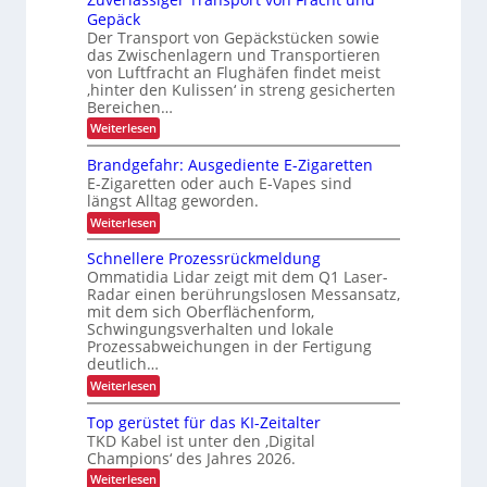
r
-
t
-
m
Gepäck
N
t
c
P
i
Der Transport von Gepäckstücken sowie
u
e
r
h
das Zwischenlagern und Transportieren
t
n
n
ä
L
z
m
von Luftfracht an Flughäfen findet meist
s
n
u
a
E
‚hinter den Kulissen‘ in streng gesicherten
e
e
n
n
n
Bereichen…
D
g
a
r
z
:
-
Weiterlesen
i
g
b
Z
n
e
P
u
e
d
m
Brandgefahr: Ausgediente E-Zigaretten
r
v
e
e
t
E-Zigaretten oder auch E-Vapes sind
e
o
r
n
längst Alltag geworden.
r
r
L
t
j
l
o
i
:
Weiterlesen
e
ä
g
B
e
s
i
r
k
Schnellere Prozessrückmeldung
b
s
s
a
t
Ommatidia Lidar zeigt mit dem Q1 Laser-
i
t
n
l
Radar einen berührungslosen Messansatz,
i
g
i
d
i
e
mit dem sich Oberflächenform,
k
g
o
c
r
Schwingungsverhalten und lokale
e
n
T
f
h
Prozessabweichungen in der Fertigung
r
a
deutlich…
e
a
h
:
Weiterlesen
n
n
r
S
s
:
L
c
p
A
Top gerüstet für das KI-Zeitalter
a
h
o
u
TKD Kabel ist unter den ‚Digital
n
r
s
s
Champions‘ des Jahres 2026.
e
t
g
t
l
v
:
Weiterlesen
e