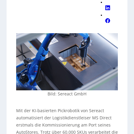
Arbon auszuweiten und prüft perspektivisch
Rollouts an anderen Standorten sowie zusätzliche
Syriac-Technologien wie eine
KI-Monitoring-
Plattform
für Bestand und Qualitätskontrolle.
Bild: Sereact GmbH
Mit der KI-basierten Pickrobotik von Sereact
automatisiert der Logistikdienstleiser MS Direct
erstmals die Kommissionierung am Port seines
AutoStores. Trotz über 60.000 SKUs verarbeitet die