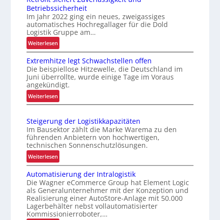
Betriebssicherheit
Im Jahr 2022 ging ein neues, zweigassiges
automatisches Hochregallager für die Dold
Logistik Gruppe am…
:
Weiterlesen
R
Extremhitze legt Schwachstellen offen
e
Die beispiellose Hitzewelle, die Deutschland im
t
Juni überrollte, wurde einige Tage im Voraus
r
angekündigt.
o
:
Weiterlesen
f
E
i
x
t
Steigerung der Logistikkapazitäten
t
s
Im Bausektor zählt die Marke Warema zu den
r
i
führenden Anbietern von hochwertigen,
e
technischen Sonnenschutzlösungen.
c
m
h
:
Weiterlesen
h
e
S
i
Automatisierung der Intralogistik
r
t
t
Die Wagner eCommerce Group hat Element Logic
t
e
z
als Generalunternehmer mit der Konzeption und
Z
i
Realisierung einer AutoStore-Anlage mit 50.000
e
u
g
Lagerbehälter nebst vollautomatisierter
l
v
e
Kommissionierroboter,…
e
e