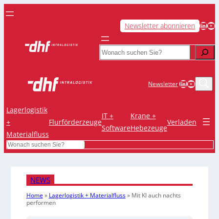
LinkedIn
YouTube
Newsletter abonnieren
Search
LinkedIn
YouTub
Newsletter
Lagerlogistik
IT +
Krane +
+
Flurförderzeuge
Verladen
Software
Hebezeuge
Materialfluss
Search
NEWS
Home
»
Lagerlogistik + Materialfluss
»
Mit KI auch nachts
performen