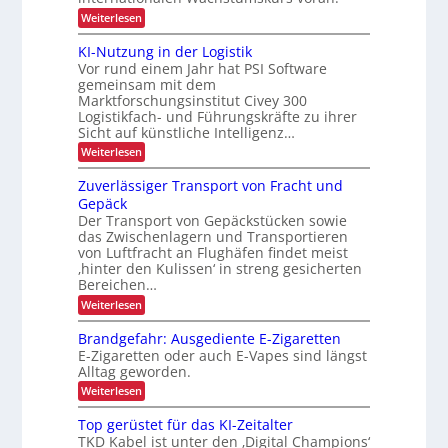
d
u
n
t
:
Weiterlesen
u
n
i
i
A
g
r
s
u
m
KI-Nutzung in der Logistik
d
i
c
s
a
Vor rund einem Jahr hat PSI Software
i
e
b
h
n
r
gemeinsam mit dem
a
n
k
t
L
Marktforschungsinstitut Civey 300
u
A
n
e
Logistikfach- und Führungskräfte zu ihrer
d
E
i
s
e
e
Sicht auf künstliche Intelligenz…
m
D
P
r
r
t
:
Weiterlesen
a
-
U
e
b
K
l
S
P
c
I
e
e
Zuverlässiger Transport von Fracht und
A
D
r
-
t
-
t
Gepäck
C
N
t
o
P
I
Der Transport von Gepäckstücken sowie
r
u
e
r
j
x
das Zwischenlagern und Transportieren
t
n
i
ä
e
z
m
von Luftfracht an Flughäfen findet meist
s
e
u
a
‚hinter den Kulissen‘ in streng gesicherten
k
e
n
b
n
n
Bereichen…
t
g
a
l
z
:
Weiterlesen
i
i
g
i
Z
n
e
o
u
d
c
m
Brandgefahr: Ausgediente E-Zigaretten
n
v
e
e
h
E-Zigaretten oder auch E-Vapes sind längst
e
r
n
Alltag geworden.
e
r
L
t
l
o
:
Weiterlesen
n
ä
g
B
L
s
i
r
Top gerüstet für das KI-Zeitalter
a
s
s
a
TKD Kabel ist unter den ‚Digital Champions‘
i
t
n
s