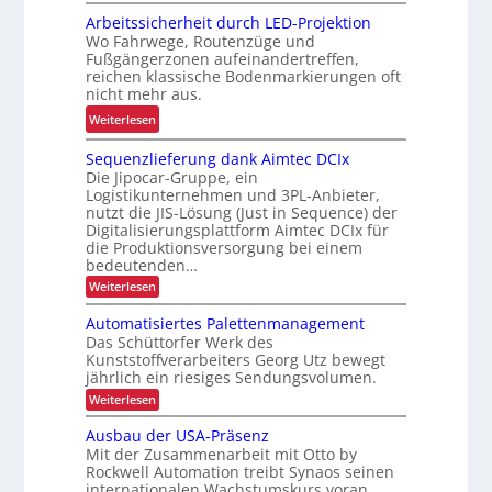
M
L
a
Arbeitssicherheit durch LED-Projektion
e
ö
Wo Fahrwege, Routenzüge und
g
h
s
Fußgängerzonen aufeinandertreffen,
e
r
u
reichen klassische Bodenmarkierungen oft
z
E
nicht mehr aus.
n
u
r
g
:
Weiterlesen
r
g
f
A
K
o
Sequenzlieferung dank Aimtec DCIx
ü
r
I
n
Die Jipocar-Gruppe, ein
r
b
o
Logistikunternehmen und 3PL-Anbieter,
R
e
nutzt die JIS-Lösung (Just in Sequence) der
m
e
i
Digitalisierungsplattform Aimtec DCIx für
i
c
t
die Produktionsversorgung bei einem
e
y
bedeutenden…
s
u
c
s
:
Weiterlesen
n
S
l
i
e
d
Automatisiertes Palettenmanagement
i
c
q
P
Das Schüttorfer Werk des
n
u
h
Kunststoffverarbeiters Georg Utz bewegt
r
e
g
e
jährlich ein riesiges Sendungsvolumen.
n
ä
h
r
z
:
Weiterlesen
z
ö
l
h
A
i
i
u
f
e
Ausbau der USA-Präsenz
e
s
t
e
i
Mit der Zusammenarbeit mit Otto by
f
o
i
e
Rockwell Automation treibt Synaos seinen
t
m
o
r
internationalen Wachstumskurs voran.
a