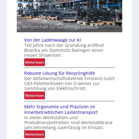
i
e
l
c
n
o
h
g
e
i
Mietgeschäft für kurzfristige Einsätze
r
s
h
t
e
Von der Ladenwaage zur KI
i
i
160 Jahre nach der Gründung eröffnet
k
Bizerba am Stammsitz Balingen einen
t
neuen Showroom.
:
Weiterlesen
V
Robuste Lösung für Recyclinghöfe
o
Der Abfallwirtschaftsbetrieb Emsland nutzt
n
CB3-Palettenboxen von Craemer zur
d
Sammlung von Elektroschrott.
e
:
Weiterlesen
r
R
L
Mehr Ergonomie und Präzision im
o
a
innerbetrieblichen Lastentransport
b
d
In vielen Werkstätten und
u
e
Produktionsbetrieben sind Werkstattkrane
s
n
jahrzehntelang zuverlässig im Einsatz.
t
w
:
Weiterlesen
e
a