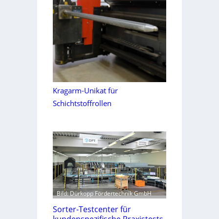
Kragarm-Unikat für
Schichtstoffrollen
Bild: Dürkopp Fördertechnik GmbH
Sorter-Testcenter für
kundenspezifische Praxistests