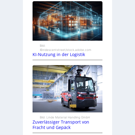
Bild:
©iridescentstreet/stock.adobe.com
KI-Nutzung in der Logistik
Bild: Linde Material Handling GmbH
Zuverlässiger Transport von
Fracht und Gepäck