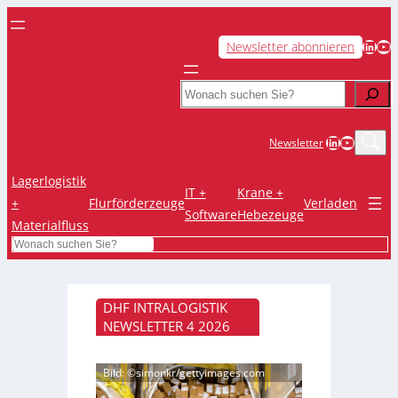
LinkedIn
YouTube
Newsletter abonnieren
Search
LinkedIn
YouTub
Newsletter
Lagerlogistik
IT +
Krane +
+
Flurförderzeuge
Verladen
Software
Hebezeuge
Materialfluss
Search
DHF INTRALOGISTIK
NEWSLETTER 4 2026
Bild: ©simonkr/gettyimages.com