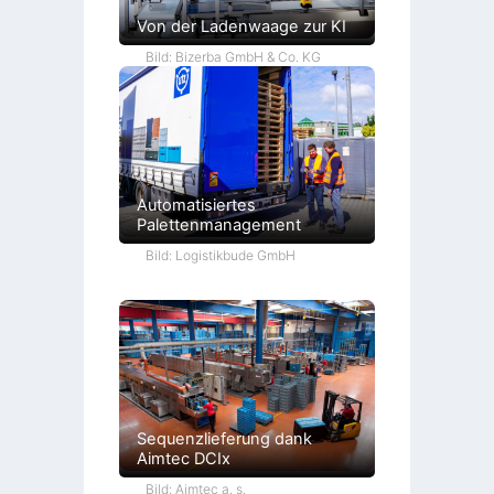
Von der Ladenwaage zur KI
Bild: Bizerba GmbH & Co. KG
Automatisiertes
Palettenmanagement
Bild: Logistikbude GmbH
Sequenzlieferung dank
Aimtec DCIx
Bild: Aimtec a. s.