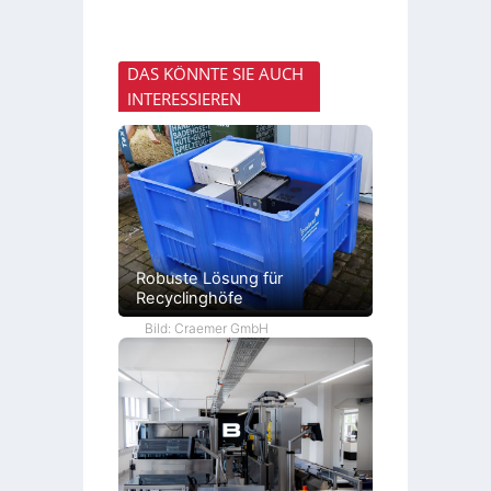
DAS KÖNNTE SIE AUCH
INTERESSIEREN
Robuste Lösung für
Recyclinghöfe
Bild: Craemer GmbH