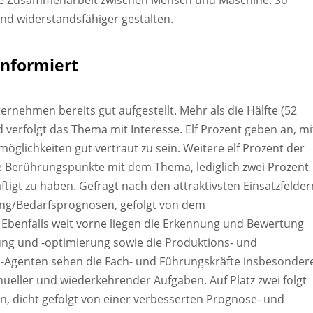
 die Zusammenarbeit zwischen Mensch und Maschine. So
und widerstandsfähiger gestalten.
informiert
rnehmen bereits gut aufgestellt. Mehr als die Hälfte (52
verfolgt das Thema mit Interesse. Elf Prozent geben an, mi
öglichkeiten gut vertraut zu sein. Weitere elf Prozent der
e Berührungspunkte mit dem Thema, lediglich zwei Prozent
tigt zu haben. Gefragt nach den attraktivsten Einsatzfelder
ung/Bedarfsprognosen, gefolgt von dem
enfalls weit vorne liegen die Erkennung und Bewertung
nung und -optimierung sowie die Produktions- und
I-Agenten sehen die Fach- und Führungskräfte insbesonder
ueller und wiederkehrender Aufgaben. Auf Platz zwei folgt
en, dicht gefolgt von einer verbesserten Prognose- und