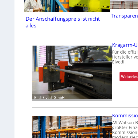
Transparen
Der Anschaffungspreis ist nicht
alles
Kragarm-Uni
Für die effi
Hersteller v
Elvedi.
Weiterle
Bild: Elvedi GmbH
Kommissio
AS Watson B
größter Ein
Kommissioni
modernisiert