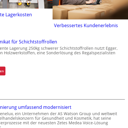
te Lagerkosten
Verbessertes Kundenerlebnis
kat für Schichtstoffrollen
ziente Lagerung 250kg schwerer Schichtstoffrollen nutzt Egger,
on Holzwerkstoffen, eine Sonderlösung des Regalspezialisten
:
sen
K
r
a
g
a
nierung umfassend modernisiert
r
m
enelux, ein Unternehmen der AS Watson Group und weltweit
zelhandelskonzern für Gesundheit und Kosmetik, hat seine
-
erprozesse mit der neuesten Zetes Medea Voice-Lösung
U
.