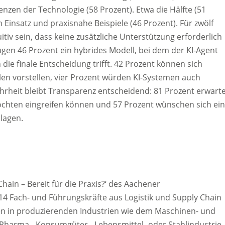
nzen der Technologie (58 Prozent). Etwa die Hälfte (51
n Einsatz und praxisnahe Beispiele (46 Prozent). Für zwölf
tiv sein, dass keine zusätzliche Unterstützung erforderlich
gen 46 Prozent ein hybrides Modell, bei dem der KI-Agent
ie finale Entscheidung trifft. 42 Prozent können sich
len vorstellen, vier Prozent würden KI-Systemen auch
hrheit bleibt Transparenz entscheidend: 81 Prozent erwart
chten eingreifen können und 57 Prozent wünschen sich ei
lagen.
Chain – Bereit für die Praxis?‘ des Aachener
14 Fach- und Führungskräfte aus Logistik und Supply Chain
n in produzierenden Industrien wie dem Maschinen- und
 Pharma-, Konsumgüter-, Lebensmittel- oder Stahlindustrie.