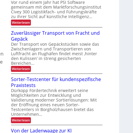
g
e
l
Vor rund einem Jahr hat PSI Software
b
o
n
r
c
gemeinsam mit dem Marktforschungsinstitut
a
i
k
n
t
h
Civey 300 Logistikfach- und Führungskräfte
u
A
c
e
d
i
zu ihrer Sicht auf künstliche Intelligenz…
e
s
h
e
m
P
:
n
Weiterlesen
r
t
a
K
L
U
e
l
I
Zuverlässiger Transport von Fracht und
S
c
a
e
-
A
D
Gepäck
t
N
s
-
C
t
u
Der Transport von Gepäckstücken sowie das
P
t
I
e
t
Zwischenlagern und Transportieren von
r
x
e
n
z
en
ä
Luftfracht an Flughäfen findet meist ‚hinter
m
u
n
s
den Kulissen‘ in streng gesicherten
a
n
ne
e
t
Bereichen…
n
g
n
r
a
i
:
Weiterlesen
z
g
n
Z
a
e
d
u
Sorter-Testcenter für kundenspezifische
n
m
e
v
Praxistests
e
s
r
e
n
L
r
Dürkopp Fördertechnik erweitert seine
p
t
o
l
Möglichkeiten zur Entwicklung und
o
g
ä
Validierung moderner Sortierlösungen: Mit
i
r
s
der Eröffnung eines neuen Sorter-
s
s
t
Testcenters in Borgholzhausen bietet das
t
i
i
Unternehmen…
g
k
e
:
Weiterlesen
r
S
T
o
Von der Ladenwaage zur KI
r
r