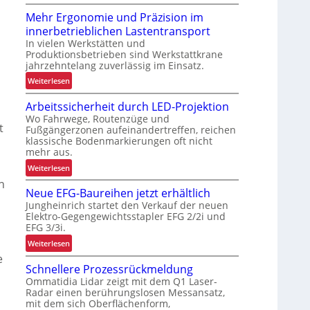
R
Mehr Ergonomie und Präzision im
o
innerbetrieblichen Lastentransport
b
In vielen Werkstätten und
u
Produktionsbetrieben sind Werkstattkrane
s
jahrzehntelang zuverlässig im Einsatz.
t
:
Weiterlesen
e
M
L
Arbeitssicherheit durch LED-Projektion
e
ö
Wo Fahrwege, Routenzüge und
h
s
t
Fußgängerzonen aufeinandertreffen, reichen
r
u
klassische Bodenmarkierungen oft nicht
E
n
mehr aus.
r
g
:
Weiterlesen
g
f
A
n
o
ü
Neue EFG-Baureihen jetzt erhältlich
r
n
r
Jungheinrich startet den Verkauf der neuen
b
o
R
Elektro-Gegengewichtsstapler EFG 2/2i und
e
m
EFG 3/3i.
e
i
i
c
:
Weiterlesen
t
e
y
N
e
s
u
Schnellere Prozessrückmeldung
c
e
s
n
Ommatidia Lidar zeigt mit dem Q1 Laser-
l
u
i
d
Radar einen berührungslosen Messansatz,
i
e
c
mit dem sich Oberflächenform,
P
n
E