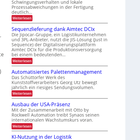
h
Schwingungsverhalten und lokale
r
g
F
Prozessabweichungen in der Fertigung
e
ä
h
G
deutlich…
r
z
ö
-
:
Weiterlesen
h
i
f
S
B
e
c
s
e
Sequenzlieferung dank Aimtec DCIx
a
i
h
i
Die Jipocar-Gruppe, ein Logistikunternehmen
u
n
t
r
o
und 3PL-Anbieter, nutzt die JIS-Lösung (Just in
e
r
d
Sequence) der Digitalisierungsplattform
l
n
e
u
l
Aimtec DCIx für die Produktionsversorgung
i
i
e
te
bei einem bedeutenden…
r
m
r
h
c
:
Weiterlesen
e
i
e
S
P
h
n
e
)
r
n
Automatisiertes Palettenmanagement
L
q
n
o
j
Das Schüttorfer Werk des
E
u
z
e
Kunststoffverarbeiters Georg Utz bewegt
e
e
e
D
r
jährlich ein riesiges Sendungsvolumen.
n
s
t
-
z
b
s
:
Weiterlesen
z
l
P
r
A
e
i
t
ü
r
u
Ausbau der USA-Präsenz
t
e
c
e
t
o
f
Mit der Zusammenarbeit mit Otto by
k
r
o
r
e
j
m
Rockwell Automation treibt Synaos seinen
m
i
r
h
e
internationalen Wachstumskurs voran.
a
e
u
e
l
t
ä
k
:
Weiterlesen
n
d
b
i
l
A
g
t
u
s
l
u
d
t
KI-Nutzung in der Logistik
n
i
i
s
a
i