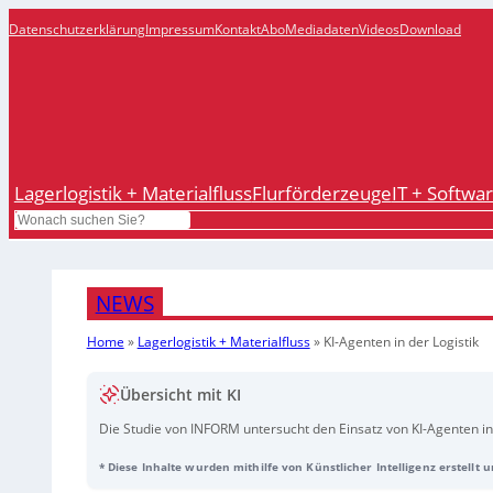
Datenschutzerklärung
Impressum
Kontakt
Abo
Mediadaten
Videos
Download
Lagerlogistik + Materialfluss
Flurförderzeuge
IT + Softwa
Search
NEWS
Home
»
Lagerlogistik + Materialfluss
»
KI-Agenten in der Logistik
Übersicht mit KI
Die Studie von INFORM untersucht den Einsatz von KI-Agenten in
Unternehmen sehen großes Potenzial in der Technologie, 12% nut
* Diese Inhalte wurden mithilfe von Künstlicher Intelligenz erstellt
Agenten analysieren Daten in Echtzeit und verbessern die Effizi
sind Absatzplanung, Bedarfsprognosen und Bestandsmanagement.