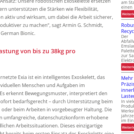
Ansatz: Unsere robotischen Exoskelette ersetzen
am St
einen
n unterstützen die Stärken wie Flexibilität,
Weiterl
i
ion aktiv und wirksam, um dabei die Arbeit sicherer,
Robus
oduktiver zu machen“, sagt Armin G. Schmidt,
t
Recyc
i
German Bionic.
Der
Abfall
Emsla
stung von bis zu 38kg pro
Palet
zur S
Elektr
Weiterl
netzte Exia ist ein intelligentes Exoskelett, das
Mehr
Präzi
individuellen Menschen und Aufgaben im
inner
. Es erkennt Bewegungsmuster, interpretiert den
Laste
sofort bedarfsgerecht – durch Unterstützung beim
In vie
Produk
oder beim Arbeiten in vorgebeugter Haltung. Die
Werks
jahrze
en umfangreiche, datenschutzkonform erhobene
im Ein
ichen Arbeitssituationen. Dieses einzigartige
Weiterl
t bereits beim ersten Einsatz des Exoskeletts eine