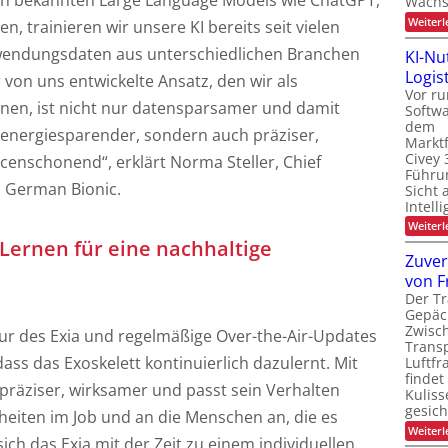
en bekannten Large Language Models wie ChatGPT,
Wachs
Weiterl
n, trainieren wir unsere KI bereits seit vielen
wendungsdaten aus unterschiedlichen Branchen
KI-Nu
Logist
von uns entwickelte Ansatz, den wir als
Vor ru
nen, ist nicht nur datensparsamer und damit
Softw
dem
 energiesparender, sondern auch präziser,
Marktf
Civey 
censchonend“, erklärt Norma Steller, Chief
Führun
i German Bionic.
Sicht 
Intell
Weiterl
 Lernen für eine nachhaltige
Zuver
von F
Der Tr
Gepäc
Zwisc
ktur des Exia und regelmäßige Over-the-Air-Updates
Transp
ss das Exoskelett kontinuierlich dazulernt. Mit
Luftfr
findet
 präziser, wirksamer und passt sein Verhalten
Kuliss
gesic
heiten im Job und an die Menschen an, die es
Weiterl
sich das Exia mit der Zeit zu einem individuellen