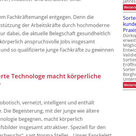
Jahres
Weiterl
 dem Fachkräftemangel entgegen. Denn die
Sorte
kunde
stützung der Arbeitskräfte durch hochmoderne
Praxi
nur dabei, die aktuelle Belegschaft gesundheitlich
Dürko
erweit
körperlich anspruchsvolle Jobs insgesamt
Möglic
und so qualifizierte junge Fachkräfte zu gewinnen
Entwi
Valid
Sortie
Eröff
Sorter
Borgh
rte Technologe macht körperliche
Unte
r
Weiterl
obotisch, vernetzt, intelligent und enthält
 Die Begeisterung, mit der junge wie ältere
nologie begegnen, macht körperlich
bilder insgesamt attraktiver. Speziell für den
chwuchs“, sagt Norma Steller. „Unser Exoskelett