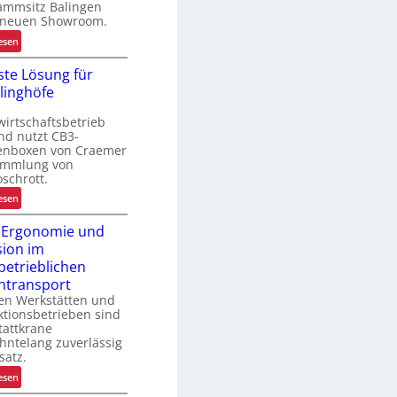
ammsitz Balingen
o
 neuen Showroom.
g
:
esen
V
s
te Lösung für
o
linghöfe
n
d
k
wirtschaftsbetrieb
e
nd nutzt CB3-
r
tenboxen von Craemer
L
ammlung von
a
oschrott.
d
:
esen
e
R
n
 Ergonomie und
o
w
sion im
b
a
betrieblichen
u
a
ntransport
s
g
len Werkstätten und
t
e
tionsbetrieben sind
e
z
tattkrane
L
hntelang zuverlässig
u
ö
satz.
r
s
:
esen
K
u
M
I