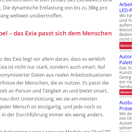
Arbei
. Die dynamische Entlastung von bis zu 38kg pro
LED-P
ang weltweit unübertroffen.
Wo Fa
und F
aufein
klassi
ibel – das Exia passt sich dem Menschen
Boden
nicht 
Weiterl
Autom
 des Exia liegt vor allem daran, dass es wirklich
Pale
Exia ist nicht nur stark, sondern auch smart. Auf
Das Sc
Kunsts
anonymisierter Daten aus realen Arbeitssituationen
Georg 
ein ri
ürfnisse der Menschen, die es nutzen. Es passt die
Sendu
eit an Person und Tätigkeit an und bietet smart,
Weiterl
genau dort Unterstützung, wo sie am meisten
Ausba
jeder Mensch ist einzigartig, und jede noch so
Präs
Mit d
st in der Durchführung immer ein wenig anders.
mit Ot
Automa
seinen