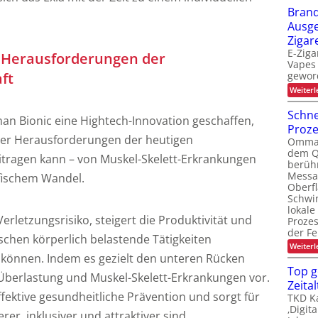
Brand
Ausge
Zigar
E-Ziga
e Herausforderungen der
Vapes 
ft
gewor
Weiterl
Schne
an Bionic eine Hightech-Innovation geschaffen,
Proz
ger Herausforderungen der heutigen
Ommati
dem Q
eitragen kann – von Muskel-Skelett-Erkrankungen
berüh
Messa
fischem Wandel.
Oberf
Schwi
lokale
erletzungsrisiko, steigert die Produktivität und
Proze
der Fe
schen körperlich belastende Tätigkeiten
Weiterl
 können. Indem es gezielt den unteren Rücken
Top g
 Überlastung und Muskel-Skelett-Erkrankungen vor.
Zeital
ffektive gesundheitliche Prävention und sorgt für
TKD Ka
‚Digit
erer, inklusiver und attraktiver sind.