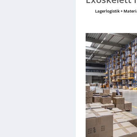
Fachkräftemangel entgegen, 
Lagerlogistik + Materi
macht. Das Exoskelett lernt 
werden, und wird regelmäßig
Vorbeugung von Muskel-Skele
Workflows.