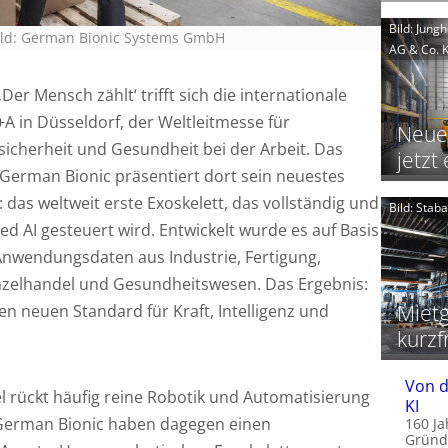
i
Bild: Jung
ild: German Bionic Systems GmbH
t
AG & Co. 
t
er Mensch zählt‘ trifft sich die internationale
i
t
t
 in Düsseldorf, der Weltleitmesse für
Neue
t
i
f
sicherheit und Gesundheit bei der Arbeit. Das
i
jetzt 
f
i
erman Bionic präsentiert dort sein neuestes
: das weltweit erste Exoskelett, das vollständig und
Bild: Sta
l
 AI gesteuert wird. Entwickelt wurde es auf Basis
l
 Anwendungsdaten aus Industrie, Fertigung,
Einzelhandel und Gesundheitswesen. Das Ergebnis:
i
t
Mietg
nen neuen Standard für Kraft, Intelligenz und
kurzf
t
I
t
Von d
 rückt häufig reine Robotik und Automatisierung
KI
 German Bionic haben dagegen einen
160 Ja
Gründ
l