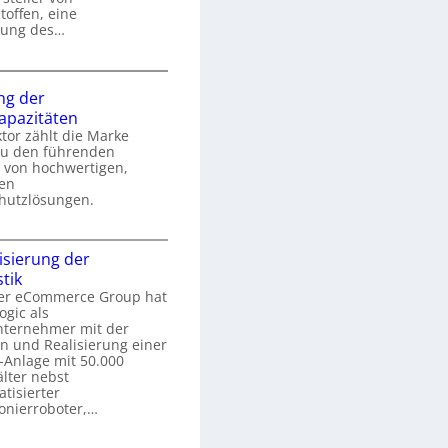
G
toffen, eine
r
sung des…
e
K
r
ng der
e
a
kapazitäten
n
g
tor zählt die Marke
k
a
u den führenden
o
 von hochwertigen,
r
m
hen
m
p
hutzlösungen.
U
e
S
n
x
sierung der
e
stik
e
k
r
er eCommerce Group hat
a
ogic als
g
nternehmer mit der
s
e
n und Realisierung einer
r
ü
-Anlage mit 50.000
a
u
r
lter nebst
tisierter
n
S
s
onierroboter,…
g
c
F
d
h
a