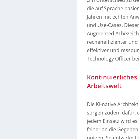
„Im Unterschied zu d
die auf Sprache basiere
Jahren mit echten An
und Use-Cases. Dieser 
Augmented AI bezeich
recheneffizienter und
effektiver und ressour
Technology Officer be
Kontinuierliches
Arbeitswelt
Die KI-native Archite
sorgen zudem dafür, da
jedem Einsatz wird es
feiner an die Gegeben
nutzen. So entwickelt 