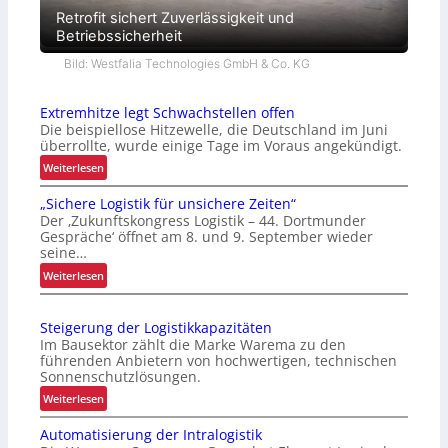
Retrofit sichert Zuverlässigkeit und
Betriebssicherheit
Bild: Westfalia Technologies GmbH & Co. KG
Extremhitze legt Schwachstellen offen
Die beispiellose Hitzewelle, die Deutschland im Juni
überrollte, wurde einige Tage im Voraus angekündigt.
:
Weiterlesen
E
„Sichere Logistik für unsichere Zeiten“
x
Der ‚Zukunftskongress Logistik – 44. Dortmunder
t
Gespräche‘ öffnet am 8. und 9. September wieder
r
seine…
e
:
Weiterlesen
m
„
h
S
i
Steigerung der Logistikkapazitäten
i
t
Im Bausektor zählt die Marke Warema zu den
c
z
führenden Anbietern von hochwertigen, technischen
h
Sonnenschutzlösungen.
e
e
l
:
Weiterlesen
r
e
S
e
Automatisierung der Intralogistik
g
t
L