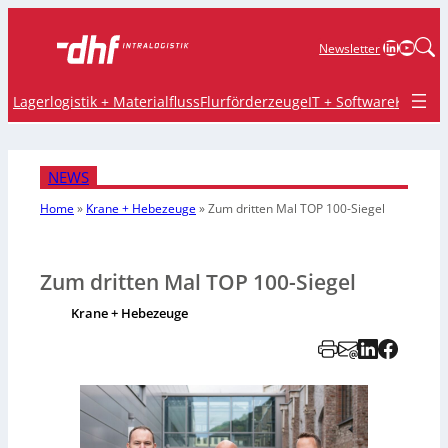
LinkedIn
YouTu
Newsletter
Lagerlogistik + Materialfluss
Flurförderzeuge
IT + Software
Krane 
NEWS
Home
»
Krane + Hebezeuge
»
Zum dritten Mal TOP 100-Siegel
Zum dritten Mal TOP 100-Siegel
Krane + Hebezeuge