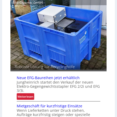
I
e
Bild: Craemer GmbH
i
n
n
t
t
“
ä
r
t
a
e
l
n
o
g
i
s
t
i
k
Robuste Lösung für Recyclinghöfe
Neue EFG-Baureihen jetzt erhältlich
Jungheinrich startet den Verkauf der neuen
Elektro-Gegengewichtsstapler EFG 2/2i und EFG
3/3i.
:
Weiterlesen
N
Mietgeschäft für kurzfristige Einsätze
e
Wenn Lieferketten unter Druck stehen,
u
Aufträge kurzfristig steigen oder spezielle
e