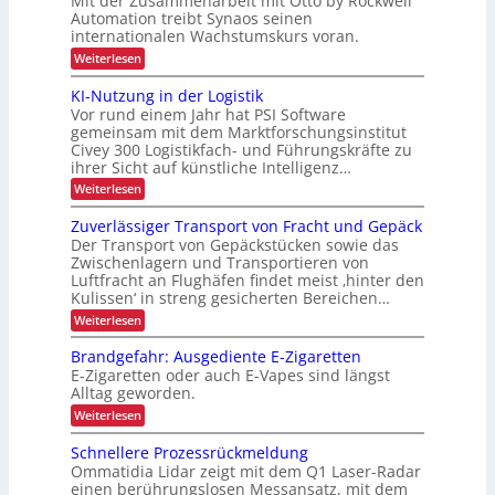
Mit der Zusammenarbeit mit Otto by Rockwell
t
o
s
i
Automation treibt Synaos seinen
e
m
l
K
internationalen Wachstumskurs voran.
s
a
s
i
t
I
:
t
Weiterlesen
t
i
c
A
-
i
c
s
u
h
KI-Nutzung in der Logistik
Z
i
g
e
s
Vor rund einem Jahr hat PSI Software
e
e
b
e
n
r
gemeinsam mit dem Marktforschungsinstitut
a
i
E
t
t
Civey 300 Logistikfach- und Führungskräfte zu
u
t
e
i
e
ihrer Sicht auf künstliche Intelligenz…
d
s
a
e
n
r
:
Weiterlesen
P
r
l
K
s
f
a
U
I
t
l
Zuverlässiger Transport von Fracht und Gepäck
ä
S
ü
-
e
e
A
Der Transport von Gepäckstücken sowie das
t
r
N
t
-
Zwischenlagern und Transportieren von
r
u
z
t
k
P
Luftfracht an Flughäfen findet meist ‚hinter den
t
e
e
r
u
Kulissen‘ in streng gesicherten Bereichen…
z
n
ä
n
u
m
:
Weiterlesen
s
n
a
d
Z
e
g
n
u
n
e
Brandgefahr: Ausgediente E-Zigaretten
i
a
v
z
n
E-Zigaretten oder auch E-Vapes sind längst
n
g
e
d
Alltag geworden.
e
s
r
e
m
l
:
Weiterlesen
p
r
e
ä
B
L
e
n
s
r
Schnellere Prozessrückmeldung
o
t
s
z
a
g
Ommatidia Lidar zeigt mit dem Q1 Laser-Radar
i
n
i
i
einen berührungslosen Messansatz, mit dem
g
d