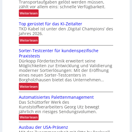
Transportaufgaben gelöst werden müssen,
E
zählt vor allem eins: schnelle Verfügbarkeit.
F
:
Weiterlesen
G
M
-
Top gerüstet für das KI-Zeitalter
i
B
TKD Kabel ist unter den ‚Digital Champions‘ des
e
a
Jahres 2026.
t
u
:
Weiterlesen
g
r
T
e
e
Sorter-Testcenter für kundenspezifische
o
s
i
Praxistests
p
c
Dürkopp Fördertechnik erweitert seine
h
g
h
Möglichkeiten zur Entwicklung und Validierung
e
e
ä
moderner Sortierlösungen: Mit der Eröffnung
n
r
f
eines neuen Sorter-Testcenters in
j
ü
Borgholzhausen bietet das Unternehmen…
t
e
s
f
:
Weiterlesen
t
t
ü
S
z
e
Automatisiertes Palettenmanagement
r
o
t
t
Das Schüttorfer Werk des
k
r
e
Kunststoffverarbeiters Georg Utz bewegt
f
u
t
jährlich ein riesiges Sendungsvolumen.
r
ü
r
e
h
:
Weiterlesen
r
z
r
A
ä
d
f
u
-
Ausbau der USA-Präsenz
l
t
a
r
T