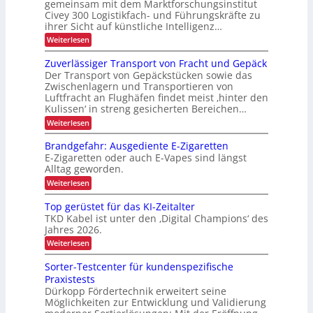
r
gemeinsam mit dem Marktforschungsinstitut
i
a
k
h
t
Civey 300 Logistikfach- und Führungskräfte zu
u
n
A
e
L
ihrer Sicht auf künstliche Intelligenz…
d
i
n
s
e
E
m
:
Weiterlesen
P
e
r
t
K
D
a
U
r
e
I
l
Zuverlässiger Transport von Fracht und Gepäck
-
S
c
-
b
e
A
Der Transport von Gepäckstücken sowie das
P
D
N
t
e
-
Zwischenlagern und Transportieren von
C
u
r
t
P
Luftfracht an Flughäfen findet meist ‚hinter den
t
I
t
e
o
r
x
Kulissen‘ in streng gesicherten Bereichen…
z
r
n
ä
j
u
m
:
Weiterlesen
s
i
n
a
e
Z
e
e
g
n
u
n
k
Brandgefahr: Ausgediente E-Zigaretten
i
a
b
v
z
t
n
E-Zigaretten oder auch E-Vapes sind längst
g
e
l
d
Alltag geworden.
e
i
r
e
i
m
l
:
o
Weiterlesen
r
e
c
ä
B
L
n
n
s
r
h
Top gerüstet für das KI-Zeitalter
o
t
s
a
g
e
TKD Kabel ist unter den ‚Digital Champions‘ des
i
n
i
Jahres 2026.
n
g
d
s
e
g
L
:
Weiterlesen
t
r
e
T
i
a
T
f
o
k
Sorter-Testcenter für kundenspezifische
r
s
a
p
Praxistests
a
h
g
t
n
r
Dürkopp Fördertechnik erweitert seine
e
e
s
:
Möglichkeiten zur Entwicklung und Validierung
r
p
n
A
ü