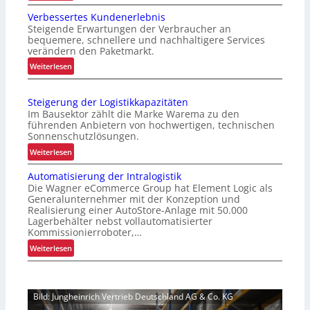
O
Verbessertes Kundenerlebnis
p
Steigende Erwartungen der Verbraucher an
t
bequemere, schnellere und nachhaltigere Services
i
verändern den Paketmarkt.
m
:
Weiterlesen
i
V
e
e
r
Steigerung der Logistikkapazitäten
r
t
Im Bausektor zählt die Marke Warema zu den
b
e
führenden Anbietern von hochwertigen, technischen
e
Sonnenschutzlösungen.
r
s
P
:
Weiterlesen
s
a
S
e
Automatisierung der Intralogistik
l
t
r
Die Wagner eCommerce Group hat Element Logic als
e
e
t
Generalunternehmer mit der Konzeption und
t
i
Realisierung einer AutoStore-Anlage mit 50.000
e
t
g
Lagerbehälter nebst vollautomatisierter
s
e
e
Kommissionierroboter,…
K
n
r
:
Weiterlesen
u
w
u
A
n
e
n
u
d
c
g
t
e
h
d
Bild: Jungheinrich Vertrieb Deutschland AG & Co. KG
o
n
s
e