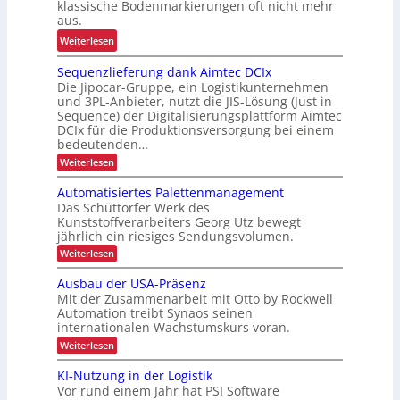
u
klassische Bodenmarkierungen oft nicht mehr
z
E
aus.
n
u
r
g
:
Weiterlesen
r
g
f
A
K
o
Sequenzlieferung dank Aimtec DCIx
ü
r
I
n
Die Jipocar-Gruppe, ein Logistikunternehmen
r
b
o
und 3PL-Anbieter, nutzt die JIS-Lösung (Just in
R
e
Sequence) der Digitalisierungsplattform Aimtec
m
e
i
DCIx für die Produktionsversorgung bei einem
i
c
t
bedeutenden…
e
y
s
:
Weiterlesen
u
c
S
s
n
e
Automatisiertes Palettenmanagement
l
i
q
d
Das Schüttorfer Werk des
i
c
u
P
Kunststoffverarbeiters Georg Utz bewegt
e
n
h
jährlich ein riesiges Sendungsvolumen.
r
n
g
e
z
ä
:
Weiterlesen
h
r
l
A
z
i
ö
h
u
Ausbau der USA-Präsenz
i
e
t
f
e
Mit der Zusammenarbeit mit Otto by Rockwell
f
s
o
e
i
e
Automation treibt Synaos seinen
m
i
r
internationalen Wachstumskurs voran.
a
t
u
o
t
:
d
Weiterlesen
n
i
n
A
g
u
s
u
i
KI-Nutzung in der Logistik
d
i
r
s
a
m
Vor rund einem Jahr hat PSI Software
e
b
c
n