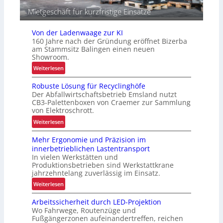
t
Mietgeschäft für kurzfristige Einsätze
i
k
Von der Ladenwaage zur KI
160 Jahre nach der Gründung eröffnet Bizerba
am Stammsitz Balingen einen neuen
Showroom.
:
Weiterlesen
V
Robuste Lösung für Recyclinghöfe
o
Der Abfallwirtschaftsbetrieb Emsland nutzt
n
CB3-Palettenboxen von Craemer zur Sammlung
d
von Elektroschrott.
e
:
Weiterlesen
r
R
L
Mehr Ergonomie und Präzision im
o
a
innerbetrieblichen Lastentransport
b
d
In vielen Werkstätten und
u
e
Produktionsbetrieben sind Werkstattkrane
s
n
jahrzehntelang zuverlässig im Einsatz.
t
w
:
Weiterlesen
e
a
M
L
a
Arbeitssicherheit durch LED-Projektion
e
ö
Wo Fahrwege, Routenzüge und
g
h
s
Fußgängerzonen aufeinandertreffen, reichen
e
r