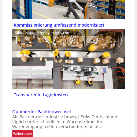
Kommissionierung umfassend modernisiert
Bild: ©simonkr/gettyimages.com
Transparente Lagerkosten
Optimierter Palettenwechsel
Als Partner der Industrie bewegt Eriks Deutschland
täglich unterschiedlichste Warenströme: Im
Wareneingang treffen verschiedene, nicht…
:
Weiterlesen