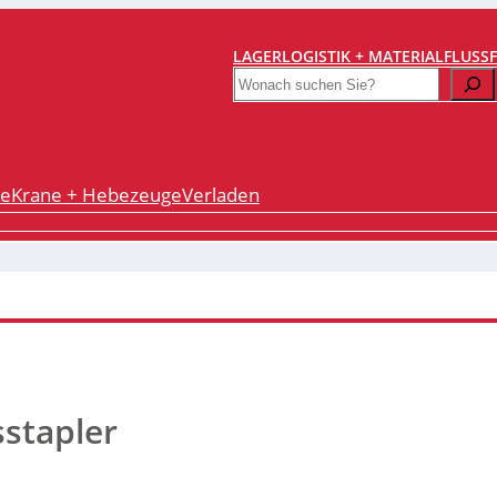
LAGERLOGISTIK + MATERIALFLUSS
Search
re
Krane + Hebezeuge
Verladen
stapler