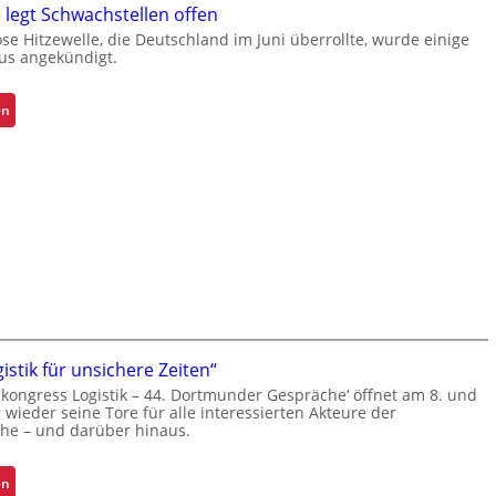
g
f
f
 legt Schwachstellen offen
u
f
i
ose Hitzewelle, die Deutschland im Juni überrollte, wurde einige
m
r
t
us angekündigt.
f
o
s
a
l
i
:
en
s
l
c
E
s
e
h
x
e
n
e
t
n
r
r
d
t
e
m
Z
m
o
u
h
d
v
i
e
e
t
r
r
z
n
l
e
istik für unsichere Zeiten“
i
ä
l
skongress Logistik – 44. Dortmunder Gespräche‘ öffnet am 8. und
s
s
wieder seine Tore für alle interessierten Akteure der
e
i
s
che – und darüber hinaus.
g
e
i
t
r
g
S
:
en
t