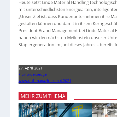
Heute setzt Linde Material Handling technologisch
mit unterschiedlichsten Energiearten, intelligen
„Unser Ziel ist, dass Kundenunternehmen ihre Mate
gestalten können und damit in ihrem Kerngeschäft 
President Brand Management bei Linde Material H
haben wir den nächsten Meilenstein unserer Unt
Staplergeneration im Juni dieses Jahres – bereits fe
27. April 2021
Flurförderzeuge
www.dhf-magazin.com 4 2021
MEHR ZUM THEMA
Bild: Tosca Ltd.
Bild: SW-Parat