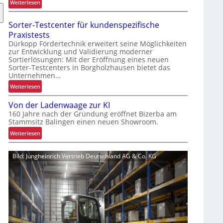
:
Weiterlesen
s
W
s
a
e
Sorter-Testcenter für kundenspezifische
r
r
Praxistests
u
t
Dürkopp Fördertechnik erweitert seine Möglichkeiten
m
zur Entwicklung und Validierung moderner
e
Sortierlösungen: Mit der Eröffnung eines neuen
G
s
Sorter-Testcenters in Borgholzhausen bietet das
r
K
Unternehmen…
e
u
:
Weiterlesen
i
n
S
f
d
Von der Ladenwaage zur KI
o
e
e
160 Jahre nach der Gründung eröffnet Bizerba am
r
n
n
Stammsitz Balingen einen neuen Showroom.
t
k
e
:
Weiterlesen
e
o
r
V
r
m
l
o
-
p
Bild: Jungheinrich Vertrieb Deutschland AG & Co. KG
e
n
T
l
b
d
e
e
n
e
s
x
i
r
t
e
s
L
c
r
a
e
i
d
n
s