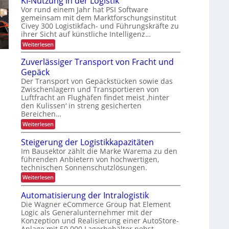
KI-Nutzung in der Logistik
i
t
s
a
g
e
o
Vor rund einem Jahr hat PSI Software
b
n
r
r
gemeinsam mit dem Marktforschungsinstitut
a
j
k
t
i
Civey 300 Logistikfach- und Führungskräfte zu
u
A
e
e
e
d
i
ihrer Sicht auf künstliche Intelligenz…
s
k
e
m
b
P
:
Weiterlesen
r
t
t
a
K
l
U
e
i
l
I
Zuverlässiger Transport von Fracht und
S
i
c
e
-
o
A
D
c
Gepäck
t
N
-
C
n
t
u
h
Der Transport von Gepäckstücken sowie das
P
I
e
t
Zwischenlagern und Transportieren von
r
e
x
n
z
ä
Luftfracht an Flughäfen findet meist ‚hinter
n
m
u
s
den Kulissen‘ in streng gesicherten
a
n
L
e
Bereichen…
n
g
n
a
a
i
:
Weiterlesen
z
s
g
n
Z
e
d
u
t
Steigerung der Logistikkapazitäten
m
e
v
e
Im Bausektor zählt die Marke Warema zu den
e
r
e
n
n
L
führenden Anbietern von hochwertigen,
r
t
o
technischen Sonnenschutzlösungen.
l
t
g
ä
:
r
Weiterlesen
i
s
S
s
a
s
t
Automatisierung der Intralogistik
t
i
n
e
i
g
Die Wagner eCommerce Group hat Element
i
s
k
e
Logic als Generalunternehmer mit der
g
p
r
Konzeption und Realisierung einer AutoStore-
e
T
o
r
Anlage mit 50.000 Lagerbehälter nebst