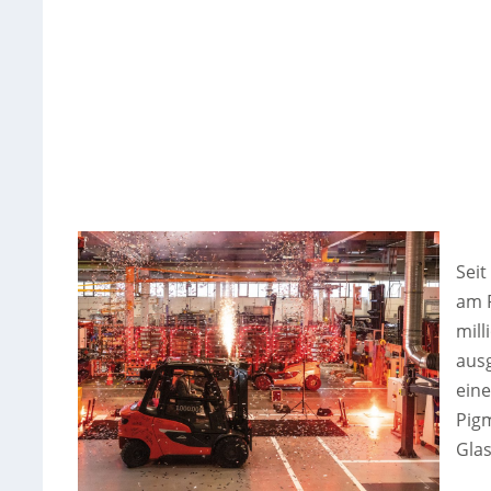
Seit
am P
mill
aus
eine
Pig
Glas