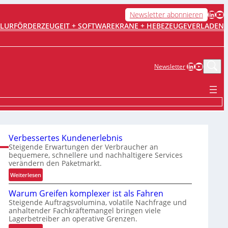
LinkedIn
YouTube
Newsletter abonnieren
FLURFÖRDERZEUGE
IT + SOFTWARE
KRANE + HEBEZEUGE
VERLADEN
LinkedIn
YouTub
Newsletter
Verbessertes Kundenerlebnis
Steigende Erwartungen der Verbraucher an
bequemere, schnellere und nachhaltigere Services
verändern den Paketmarkt.
:
Weiterlesen
V
Warum Greifen komplexer ist als Fahren
e
Steigende Auftragsvolumina, volatile Nachfrage und
r
anhaltender Fachkräftemangel bringen viele
b
Lagerbetreiber an operative Grenzen.
e