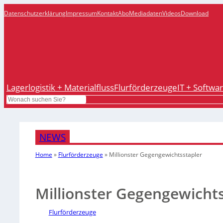
Datenschutzerklärung
Impressum
Kontakt
Abo
Mediadaten
Videos
Download
Lagerlogistik + Materialfluss
Flurförderzeuge
IT + Softwa
Search
NEWS
Home
»
Flurförderzeuge
»
Millionster Gegengewichtsstapler
Millionster Gegengewichts
Flurförderzeuge