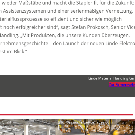
 wieder Maßstäbe und macht die Stapler fit für die Zukunft:
ten Assistenzsystemen und einer serienmäßigen Vernetzung.
rialflussprozesse so effizient und sicher wie möglich
noch erfolgreicher sind“, sagt Stefan Prokosch, Senior Vic
andling. „Mit Produkten, die unsere Kunden überzeugen,
ernehmensgeschichte – den Launch der neuen Linde-Elektro
st im Blick.“
Linde Material Handling G
Zur Firmenwebs
us GmbH
Bild: ©simonkr/gettyimages.com