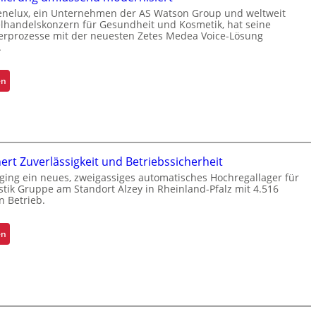
m
nelux, ein Unternehmen der AS Watson Group und weltweit
-
elhandelskonzern für Gesundheit und Kosmetik, hat seine
rprozesse mit der neuesten Zetes Medea Voice-Lösung
U
.
n
i
:
en
k
K
a
o
t
m
f
m
ü
i
r
hert Zuverlässigkeit und Betriebssicherheit
s
S
 ging ein neues, zweigassiges automatisches Hochregallager für
s
c
stik Gruppe am Standort Alzey in Rheinland-Pfalz mit 4.516
i
in Betrieb.
h
o
i
n
c
:
en
i
h
R
e
t
e
r
s
t
u
t
r
n
o
o