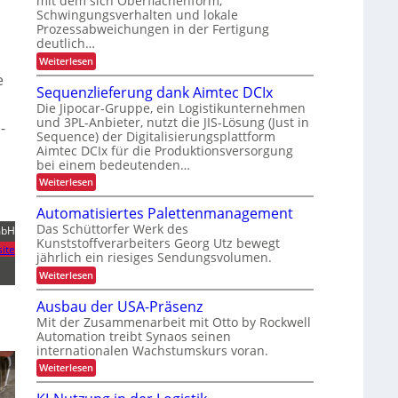
mit dem sich Oberflächenform,
e
t
i
Schwingungsverhalten und lokale
i
c
a
t
Prozessabweichungen in der Fertigung
e
y
l
s
deutlich…
u
c
t
s
:
Weiterlesen
n
l
e
S
i
e
d
i
c
r
Sequenzlieferung dank Aimtec DCIx
c
h
P
n
Die Jipocar-Gruppe, ein Logistikunternehmen
h
n
r
g
und 3PL-Anbieter, nutzt die JIS-Lösung (Just in
e
-
e
ä
Sequence) der Digitalisierungsplattform
l
h
r
l
Aimtec DCIx für die Produktionsversorgung
z
ö
h
e
bei einem bedeutenden…
i
f
r
e
:
Weiterlesen
s
e
e
i
S
P
i
e
r
t
Automatisiertes Palettenmanagement
o
q
o
d
Das Schüttorfer Werk des
mbH
u
n
z
Kunststoffverarbeiters Georg Utz bewegt
e
u
e
ite
i
jährlich ein riesiges Sendungsvolumen.
n
s
r
m
z
s
:
Weiterlesen
c
l
r
i
A
i
h
ü
u
n
Ausbau der USA-Präsenz
e
c
L
t
n
f
Mit der Zusammenarbeit mit Otto by Rockwell
k
o
E
e
m
Automation treibt Synaos seinen
e
m
r
D
e
internationalen Wachstumskurs voran.
a
r
u
l
t
-
:
Weiterlesen
n
b
d
i
P
A
g
u
e
s
u
d
r
n