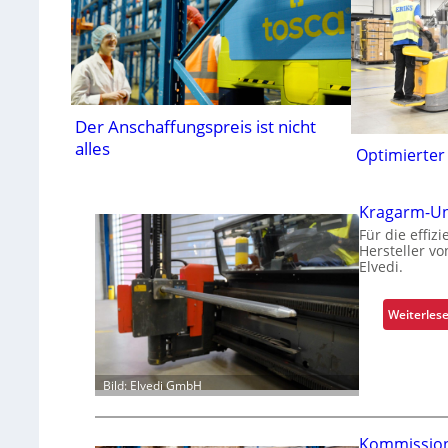
Der Anschaffungspreis ist nicht
alles
Optimierter
Kragarm-Uni
Für die effiz
Hersteller v
Elvedi.
Weiterles
Bild: Elvedi GmbH
Kommission