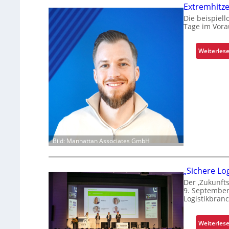
Extremhitze
Die beispiell
Tage im Vora
Weiterles
Bild: Manhattan Associates GmbH
„Sichere Log
Der ‚Zukunft
9. September 
Logistikbran
Weiterles