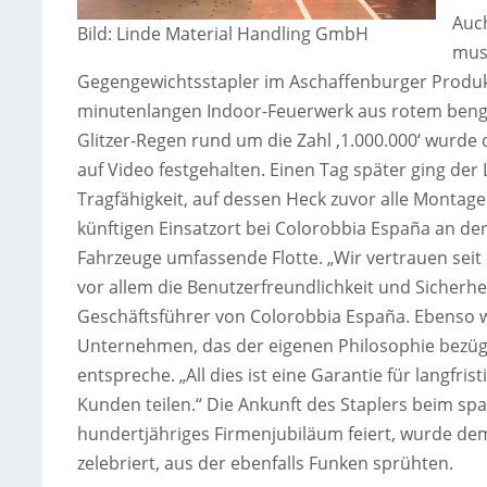
Auc
Bild: Linde Material Handling GmbH
muss
Gegengewichtsstapler im Aschaffenburger Produkt
minutenlangen Indoor-Feuerwerk aus rotem beng
Glitzer-Regen rund um die Zahl ‚1.000.000‘ wurde d
auf Video festgehalten. Einen Tag später ging der
Tragfähigkeit, auf dessen Heck zuvor alle Montage
künftigen Einsatzort bei Colorobbia España an der
Fahrzeuge umfassende Flotte. „Wir vertrauen seit
vor allem die Benutzerfreundlichkeit und Sicherhei
Geschäftsführer von Colorobbia España. Ebenso wi
Unternehmen, das der eigenen Philosophie bezügl
entspreche. „All dies ist eine Garantie für langfri
Kunden teilen.“ Die Ankunft des Staplers beim s
hundertjähriges Firmenjubiläum feiert, wurde de
zelebriert, aus der ebenfalls Funken sprühten.