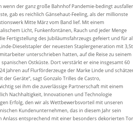
h wenn der ganz große Bahnhof Pandemie-bedingt ausfalle
te, gab es reichlich Gänsehaut-Feeling, als der millionste
ionswerk Mitte März vom Band lief. Mit einem
alischem Licht, Funkenfontänen, Rauch und jeder Menge
ie Fertigstellung des Jubiläumsfahrzeugs gefeiert und für al
 Linde-Dieselstapler der neuesten Staplergeneration mit 3,5t
mitarbeiter unterschrieben hatten, auf die Reise zu seinem
 spanischen Ostküste. Dort verstärkt er eine insgesamt 60
 24 Jahren auf Flurförderzeuge der Marke Linde und schätze
t der Geräte“, sagt Gonzalo Trilles de Castro,
chtig sei ihm die zuverlässige Partnerschaft mit einem
ich Nachhaltigkeit, Innovationen und Technologie
stigen Erfolg, den wir als Wettbewerbsvorteil mit unseren
panischen Kundenunternehmen, das in diesem Jahr sein
m Anlass entsprechend mit einer besonders dekorierten Tor