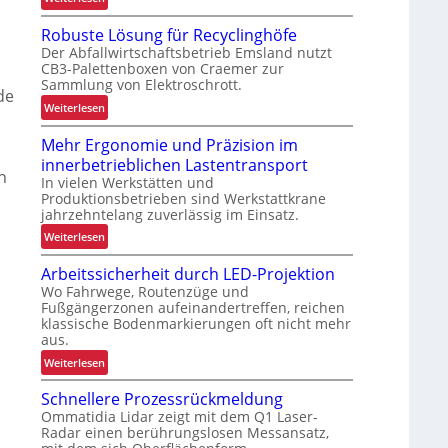
T
r
Robuste Lösung für Recyclinghöfe
o
a
Der Abfallwirtschaftsbetrieb Emsland nutzt
p
x
CB3-Palettenboxen von Craemer zur
g
i
Sammlung von Elektroschrott.
e
de
s
:
Weiterlesen
r
t
R
ü
e
Mehr Ergonomie und Präzision im
o
s
s
innerbetrieblichen Lastentransport
b
t
t
n
In vielen Werkstätten und
u
e
s
Produktionsbetrieben sind Werkstattkrane
s
t
jahrzehntelang zuverlässig im Einsatz.
t
f
:
Weiterlesen
e
ü
M
L
r
Arbeitssicherheit durch LED-Projektion
e
ö
d
Wo Fahrwege, Routenzüge und
h
s
a
Fußgängerzonen aufeinandertreffen, reichen
r
u
s
klassische Bodenmarkierungen oft nicht mehr
E
n
aus.
K
r
g
I
:
Weiterlesen
g
f
-
A
o
ü
Schnellere Prozessrückmeldung
Z
r
n
r
Ommatidia Lidar zeigt mit dem Q1 Laser-
e
b
o
R
Radar einen berührungslosen Messansatz,
i
e
m