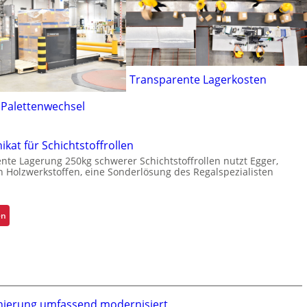
Transparente Lagerkosten
 Palettenwechsel
kat für Schichtstoffrollen
iente Lagerung 250kg schwerer Schichtstoffrollen nutzt Egger,
on Holzwerkstoffen, eine Sonderlösung des Regalspezialisten
:
en
K
r
a
g
a
r
ierung umfassend modernisiert