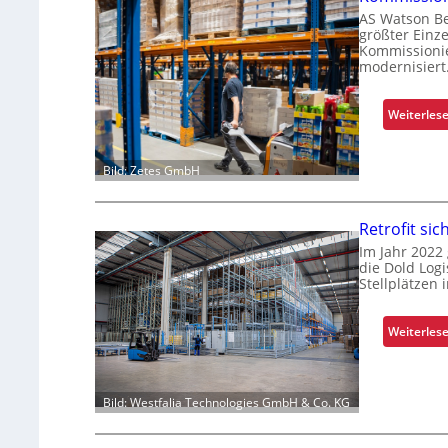
AS Watson Be
größter Einz
Kommissionie
modernisiert
Weiterles
Bild: Zetes GmbH
Retrofit sic
Im Jahr 2022
die Dold Logi
Stellplätzen 
Weiterles
Bild: Westfalia Technologies GmbH & Co. KG