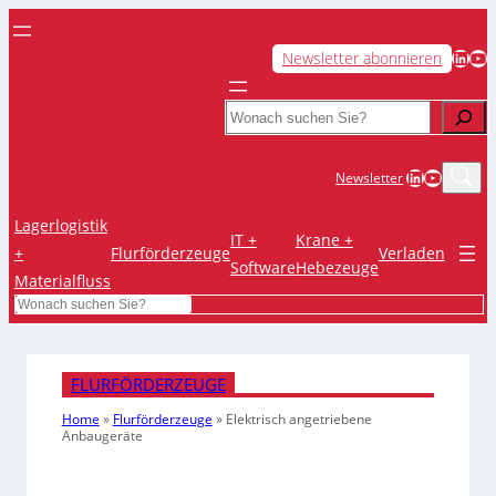
LinkedIn
YouTube
Newsletter abonnieren
Search
LinkedIn
YouTub
Newsletter
Lagerlogistik
IT +
Krane +
+
Flurförderzeuge
Verladen
Software
Hebezeuge
Materialfluss
Search
FLURFÖRDERZEUGE
Home
»
Flurförderzeuge
»
Elektrisch angetriebene
Anbaugeräte