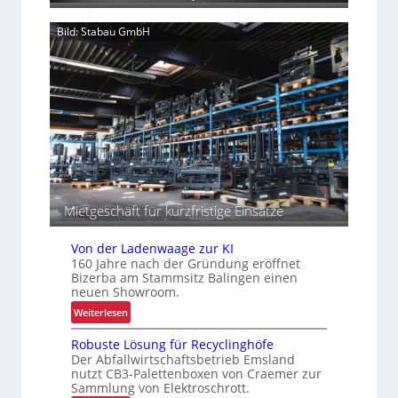
g
a
d
Bild: Stabau GmbH
p
e
a
r
z
I
i
n
t
t
ä
r
t
a
e
l
n
o
g
i
Mietgeschäft für kurzfristige Einsätze
s
t
Von der Ladenwaage zur KI
i
160 Jahre nach der Gründung eröffnet
k
Bizerba am Stammsitz Balingen einen
neuen Showroom.
:
Weiterlesen
V
Robuste Lösung für Recyclinghöfe
o
Der Abfallwirtschaftsbetrieb Emsland
n
nutzt CB3-Palettenboxen von Craemer zur
d
Sammlung von Elektroschrott.
e