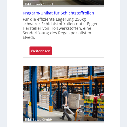
e
Bild: Elvedi GmbH
n
Kragarm-Unikat für Schichtstoffrollen
k
o
Für die effiziente Lagerung 250kg
schwerer Schichtstoffrollen nutzt Egger,
m
Hersteller von Holzwerkstoffen, eine
p
Sonderlösung des Regalspezialisten
l
Elvedi.
e
x
:
Weiterlesen
e
K
r
r
i
a
s
g
t
a
a
r
l
m
s
-
F
U
a
n
h
i
Bild: Zetes GmbH
r
k
e