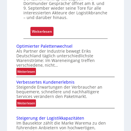
Dortmunder Gespräche‘ öffnet am 8. und
e
t
9. September wieder seine Tore für alle
r
Z
interessierten Akteure der Logistikbranche
t
u
– und darüber hinaus.
v
e
:
Weiterlesen
r
„
l
S
Optimierter Palettenwechsel
ä
i
Als Partner der Industrie bewegt Eriks
s
Deutschland täglich unterschiedlichste
c
s
Warenströme: Im Wareneingang treffen
h
verschiedene, nicht…
i
e
:
Weiterlesen
g
r
O
k
e
Verbessertes Kundenerlebnis
p
e
L
Steigende Erwartungen der Verbraucher an
t
i
bequemere, schnellere und nachhaltigere
o
i
Services verändern den Paketmarkt.
t
g
m
u
:
Weiterlesen
i
i
V
n
e
s
e
d
r
t
Steigerung der Logistikkapazitäten
r
B
t
Im Bausektor zählt die Marke Warema zu den
i
b
e
e
führenden Anbietern von hochwertigen,
k
e