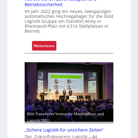
Betriebssicherheit
u
n
Im Jahr 2022 ging ein neues, zweigassiges
n
automatisches Hochregallager für die Dold
g
Logistik Gruppe am Standort Alzey in
u
Rheinland-Pfalz mit 4.516 Stellplätzen in
Betrieb.
m
f
a
:
Weiterlesen
s
R
s
e
e
t
n
r
d
o
m
f
o
i
d
t
e
s
r
i
Bild: Fraunhofer Institut für Materialfluss und
n
c
Logistik (IML)
i
h
s
„Sichere Logistik für unsichere Zeiten“
e
i
r
Der ‚Zukunftskongress Logistik – 44.