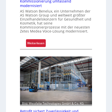
Kommissionierung umfassend
a
n
modernisiert
t
AS Watson Benelux, ein Unternehmen der
f
AS Watson Group und weltweit größter
ü
Einzelhandelskonzern für Gesundheit und
r
Kosmetik, hat seine
Kommissionierprozesse mit der neuesten
S
Zetes Medea Voice-Lösung modernisiert.
c
h
:
i
Weiterlesen
K
c
o
h
m
t
m
s
i
t
s
o
s
f
i
f
o
r
n
o
i
l
Bild: Westfalia Technologies GmbH & Co. KG
e
l
Retrofit sichert Zuverlässigkeit und
r
e