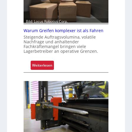
Bild: Locus Robotics Corp.
Warum Greifen komplexer ist als Fahren
Steigende Auftragsvolumina, volatile
Nachfrage und anhaltender
Fachkräftemangel bringen viele
Lagerbetreiber an operative Grenzen.
:
Weiterlesen
W
a
r
u
m
G
r
e
i
f