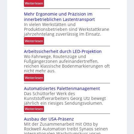
:
Weiterlesen
r
R
L
Mehr Ergonomie und Präzision im
o
a
innerbetrieblichen Lastentransport
b
d
In vielen Werkstätten und
u
e
Produktionsbetrieben sind Werkstattkrane
s
n
jahrzehntelang zuverlässig im Einsatz.
t
w
:
Weiterlesen
e
a
M
L
a
Arbeitssicherheit durch LED-Projektion
e
ö
Wo Fahrwege, Routenzüge und
g
h
s
Fußgängerzonen aufeinandertreffen,
e
r
u
reichen klassische Bodenmarkierungen oft
z
E
nicht mehr aus.
n
u
r
g
:
Weiterlesen
r
g
f
A
K
o
Automatisiertes Palettenmanagement
ü
r
I
n
Das Schüttorfer Werk des
r
b
o
Kunststoffverarbeiters Georg Utz bewegt
R
e
jährlich ein riesiges Sendungsvolumen.
m
e
i
:
i
Weiterlesen
c
t
A
e
y
u
s
Ausbau der USA-Präsenz
u
t
c
s
Mit der Zusammenarbeit mit Otto by
o
n
l
Rockwell Automation treibt Synaos seinen
i
m
d
internationalen Wachstumskurs voran.
i
a