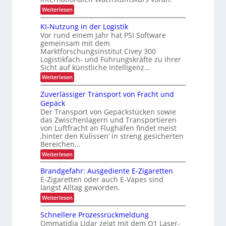
c
P
t
:
n
Weiterlesen
h
i
r
A
g
e
s
u
ä
KI-Nutzung in der Logistik
i
h
r
s
Vor rund einem Jahr hat PSI Software
z
e
b
ö
h
r
gemeinsam mit dem
i
a
f
e
t
Marktforschungsinstitut Civey 300
u
s
e
e
i
Logistikfach- und Führungskräfte zu ihrer
d
i
s
e
Sicht auf künstliche Intelligenz…
t
P
o
r
:
d
Weiterlesen
a
U
n
K
l
S
u
I
e
i
Zuverlässiger Transport von Fracht und
A
r
-
t
-
m
Gepäck
N
t
c
P
i
Der Transport von Gepäckstücken sowie
u
e
r
h
das Zwischenlagern und Transportieren
t
n
n
ä
L
z
m
von Luftfracht an Flughäfen findet meist
s
n
u
a
E
‚hinter den Kulissen‘ in streng gesicherten
e
e
n
n
n
Bereichen…
D
g
a
r
z
:
-
Weiterlesen
i
g
b
Z
n
e
P
u
e
d
m
Brandgefahr: Ausgediente E-Zigaretten
r
v
e
e
t
E-Zigaretten oder auch E-Vapes sind
e
o
r
n
längst Alltag geworden.
r
r
L
t
j
l
o
i
:
Weiterlesen
e
ä
g
B
e
s
i
r
k
Schnellere Prozessrückmeldung
b
s
s
a
t
Ommatidia Lidar zeigt mit dem Q1 Laser-
i
t
n
l