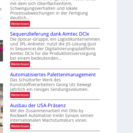
s
mit dem sich Oberflächenform,
-
o
e
t
Schwingungsverhalten und lokale
n
Z
g
r
Prozessabweichungen in der Fertigung
c
.
e
i
L
deutlich…
e
i
s
a
:
Weiterlesen
n
S
t
t
d
t
c
Sequenzlieferung dank Aimtec DCIx
a
i
e
e
h
Die Jipocar-Gruppe, ein Logistikunternehmen
l
k
n
n
r
bH
und 3PL-Anbieter, nutzt die JIS-Lösung (Just
e
t
w
f
in Sequence) der Digitalisierungsplattform
l
te
e
a
ü
l
Aimtec DCIx für die Produktionsversorgung
r
a
e
bei einem bedeutenden…
r
r
g
k
:
Weiterlesen
e
e
S
P
u
e
r
z
Automatisiertes Palettenmanagement
n
q
o
u
Das Schüttorfer Werk des
d
u
z
Kunststoffverarbeiters Georg Utz bewegt
e
r
e
e
jährlich ein riesiges Sendungsvolumen.
n
s
K
n
z
s
:
Weiterlesen
I
l
s
r
A
i
ü
p
u
Ausbau der USA-Präsenz
e
c
t
e
f
Mit der Zusammenarbeit mit Otto by
k
o
e
z
m
Rockwell Automation treibt Synaos seinen
m
r
e
internationalen Wachstumskurs voran.
a
i
u
l
t
f
:
Weiterlesen
n
d
i
A
g
i
u
s