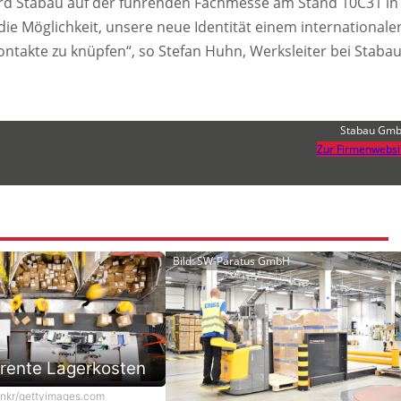
d Stabau auf der führenden Fachmesse am Stand 10C31 in
 die Möglichkeit, unsere neue Identität einem internationale
takte zu knüpfen“, so Stefan Huhn, Werksleiter bei Stabau
Stabau Gm
Zur Firmenwebsi
Bild: SW-Paratus GmbH
rente Lagerkosten
onkr/gettyimages.com