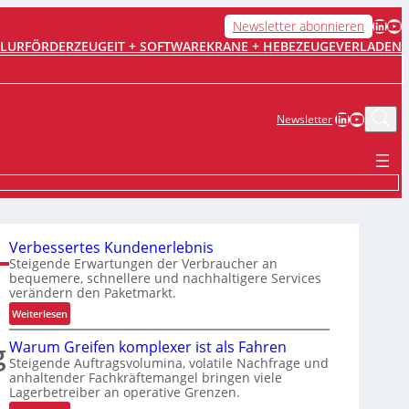
LinkedIn
YouTube
Newsletter abonnieren
FLURFÖRDERZEUGE
IT + SOFTWARE
KRANE + HEBEZEUGE
VERLADEN
LinkedIn
YouTub
Newsletter
Verbessertes Kundenerlebnis
Steigende Erwartungen der Verbraucher an
bequemere, schnellere und nachhaltigere Services
verändern den Paketmarkt.
:
Weiterlesen
V
g
Warum Greifen komplexer ist als Fahren
e
Steigende Auftragsvolumina, volatile Nachfrage und
r
anhaltender Fachkräftemangel bringen viele
b
Lagerbetreiber an operative Grenzen.
e