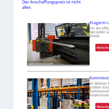
Der Anschaffungspreis ist nicht
alles
Kragarm-Un
Für die eff
Hersteller 
Elvedi.
Weiterle
Bild: Elvedi GmbH
Kommissio
AS Watson 
größter Ein
Kommission
modernisier
Weiterle