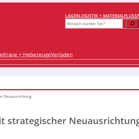
LAGERLOGISTIK + MATERIALFLUSS
Search
re
Krane + Hebezeuge
Verladen
her Neuausrichtung
it strategischer Neuausrichtun