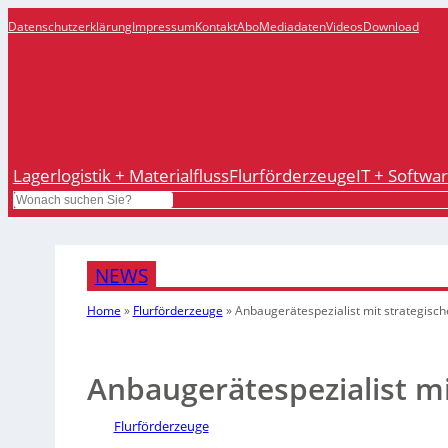
Datenschutzerklärung
Impressum
Kontakt
Abo
Mediadaten
Videos
Download
Lagerlogistik + Materialfluss
Flurförderzeuge
IT + Softwa
Search
NEWS
Home
»
Flurförderzeuge
»
Anbaugerätespezialist mit strategisc
Anbaugerätespezialist m
Flurförderzeuge