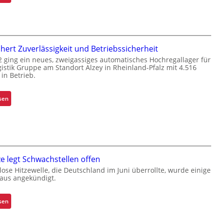
K
a
o
t
m
f
m
ü
i
ichert Zuverlässigkeit und Betriebssicherheit
r
s
2 ging ein neues, zweigassiges automatisches Hochregallager für
S
s
gistik Gruppe am Standort Alzey in Rheinland-Pfalz mit 4.516
c
 in Betrieb.
i
h
o
i
n
:
sen
c
i
R
h
e
e
t
r
t
s
u
r
t
n
o
o
e legt Schwachstellen offen
g
f
f
u
i
lose Hitzewelle, die Deutschland im Juni überrollte, wurde einige
f
aus angekündigt.
m
t
r
f
s
o
a
i
:
sen
l
s
c
E
l