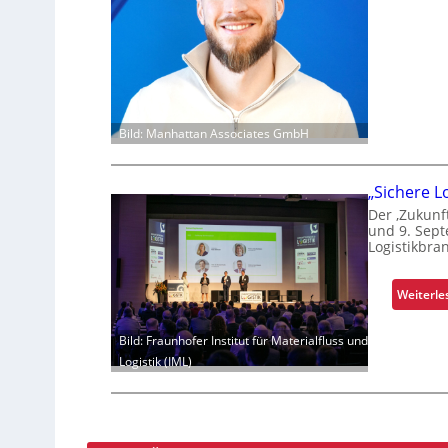
Bild: Manhattan Associates GmbH
„Sichere L
Der ‚Zukunf
und 9. Sept
Logistikbra
Weiterle
Bild: Fraunhofer Institut für Materialfluss und
Logistik (IML)