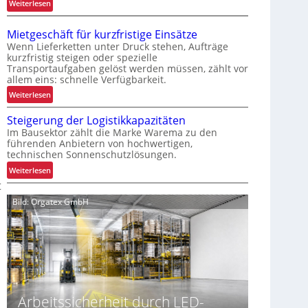
:
Weiterlesen
s
W
s
a
e
Mietgeschäft für kurzfristige Einsätze
r
r
Wenn Lieferketten unter Druck stehen, Aufträge
u
kurzfristig steigen oder spezielle
t
Transportaufgaben gelöst werden müssen, zählt vor
m
e
allem eins: schnelle Verfügbarkeit.
G
s
r
:
Weiterlesen
K
e
M
u
Steigerung der Logistikkapazitäten
i
i
n
Im Bausektor zählt die Marke Warema zu den
f
e
d
führenden Anbietern von hochwertigen,
e
t
e
technischen Sonnenschutzlösungen.
n
g
n
:
Weiterlesen
k
e
e
S
t
o
s
r
t
m
c
Bild: Orgatex GmbH
l
e
p
h
e
i
l
ä
b
g
e
f
n
e
x
t
i
r
e
f
s
u
r
ü
n
i
r
Arbeitssicherheit durch LED-
g
s
k