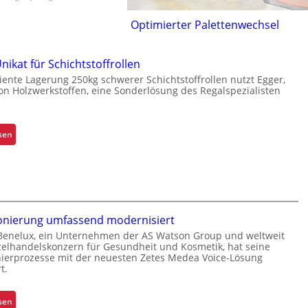
Optimierter Palettenwechsel
ikat für Schichtstoffrollen
iziente Lagerung 250kg schwerer Schichtstoffrollen nutzt Egger,
von Holzwerkstoffen, eine Sonderlösung des Regalspezialisten
:
sen
K
r
a
g
a
nierung umfassend modernisiert
r
m
Benelux, ein Unternehmen der AS Watson Group und weltweit
zelhandelskonzern für Gesundheit und Kosmetik, hat seine
-
ierprozesse mit der neuesten Zetes Medea Voice-Lösung
U
t.
n
i
:
sen
k