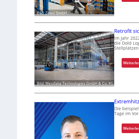
Bild: Zetes GmbH
Retrofit s
Im Jahr 202
die Dold Lo
Stellplätzen
Weiterle
Bild: Westfalia Technologies GmbH & Co. KG
Extremhitz
Die beispiel
Tage im Vor
Weiterle