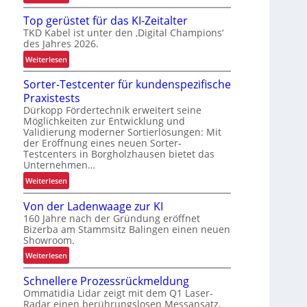
A
Top gerüstet für das KI-Zeitalter
u
TKD Kabel ist unter den ‚Digital Champions‘
t
des Jahres 2026.
o
:
Weiterlesen
m
T
a
Sorter-Testcenter für kundenspezifische
o
t
Praxistests
p
i
Dürkopp Fördertechnik erweitert seine
g
s
Möglichkeiten zur Entwicklung und
e
i
Validierung moderner Sortierlösungen: Mit
r
e
der Eröffnung eines neuen Sorter-
ü
r
Testcenters in Borgholzhausen bietet das
s
u
Unternehmen…
t
n
:
Weiterlesen
e
g
S
t
d
Von der Ladenwaage zur KI
o
f
e
160 Jahre nach der Gründung eröffnet
r
ü
Bizerba am Stammsitz Balingen einen neuen
r
t
Showroom.
r
I
e
d
n
:
Weiterlesen
r
a
t
V
-
Schnellere Prozessrückmeldung
s
r
o
T
Ommatidia Lidar zeigt mit dem Q1 Laser-
K
a
n
e
Radar einen berührungslosen Messansatz,
I
l
d