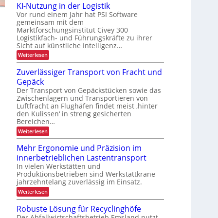
u
d
KI-Nutzung in der Logistik
n
i
s
s
a
g
e
Vor rund einem Jahr hat PSI Software
b
c
n
r
gemeinsam mit dem
a
k
h
t
Marktforschungsinstitut Civey 300
u
A
e
e
d
i
Logistikfach- und Führungskräfte zu ihrer
s
e
P
m
Sicht auf künstliche Intelligenz…
P
r
t
r
a
:
Weiterlesen
U
e
l
K
a
S
c
e
I
A
Zuverlässiger Transport von Fracht und
D
x
t
-
-
C
i
Gepäck
t
N
P
I
e
u
s
Der Transport von Gepäckstücken sowie das
r
x
n
t
ä
Zwischenlagern und Transportieren von
t
m
z
s
Luftfracht an Flughäfen findet meist ‚hinter
a
e
u
e
den Kulissen‘ in streng gesicherten
n
n
s
n
Bereichen…
a
g
z
t
g
i
:
Weiterlesen
e
s
n
Z
m
d
u
Mehr Ergonomie und Präzision im
e
e
v
n
innerbetrieblichen Lastentransport
r
e
t
L
r
In vielen Werkstätten und
o
l
Produktionsbetrieben sind Werkstattkrane
g
ä
jahrzehntelang zuverlässig im Einsatz.
i
s
s
:
Weiterlesen
s
t
M
i
i
e
g
Robuste Lösung für Recyclinghöfe
k
h
e
Der Abfallwirtschaftsbetrieb Emsland nutzt