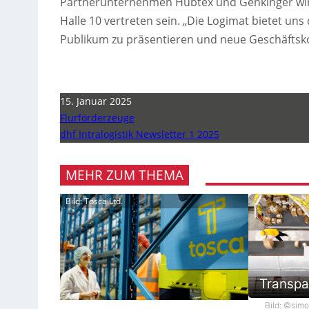
Partnerunternehmen Hubtex und Genkinger wir
Halle 10 vertreten sein. „Die Logimat bietet uns
Publikum zu präsentieren und neue Geschäftskon
15. Januar 2025
Flurförderzeuge
dhf Intralogistik Newsletter 1 2025
MEHR ZUM THEMA
Bild: Tosca Ltd.
Transpa
Bild: ©sim