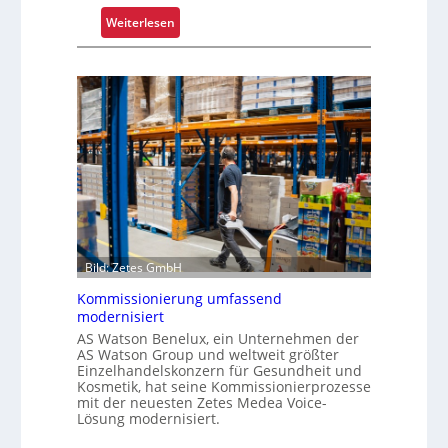
e
:
Weiterlesen
x
K
e
r
r
a
i
g
s
a
t
r
a
m
l
-
s
U
F
n
a
i
h
Bild: Zetes GmbH
k
r
a
Kommissionierung umfassend
e
t
modernisiert
n
f
AS Watson Benelux, ein Unternehmen der
AS Watson Group und weltweit größter
ü
Einzelhandelskonzern für Gesundheit und
r
Kosmetik, hat seine Kommissionierprozesse
S
mit der neuesten Zetes Medea Voice-
Lösung modernisiert.
c
h