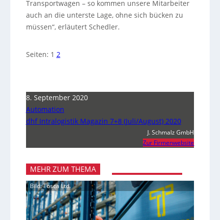
Transportwagen – so kommen unsere Mitarbeiter
auch an die unterste Lage, ohne sich bücken zu
müssen“, erläutert Schedler.
Seiten:
1
2
8. September 2020
Automation
dhf Intralogistik Magazin 7+8 (Juli/August) 2020
J. Schmalz GmbH
Zur Firmenwebsite
MEHR ZUM THEMA
Bild: Tosca Ltd.