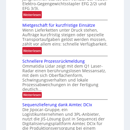
o
s
Elektro-Gegengewichtsstapler EFG 2/2i und
e
EFG 3/3i.
m
t
i
i
e
:
Weiterlesen
t
e
s
N
s
Mietgeschäft für kurzfristige Einsätze
u
t
e
s
Wenn Lieferketten unter Druck stehen,
n
s
u
i
Aufträge kurzfristig steigen oder spezielle
d
e
c
Transportaufgaben gelöst werden müssen,
P
E
zählt vor allem eins: schnelle Verfügbarkeit.
h
r
F
e
:
Weiterlesen
ä
G
r
M
z
-
Schnellere Prozessrückmeldung
h
i
i
B
Ommatidia Lidar zeigt mit dem Q1 Laser-
e
e
s
a
Radar einen berührungslosen Messansatz,
i
t
i
mit dem sich Oberflächenform,
u
t
g
Schwingungsverhalten und lokale
o
r
d
e
Prozessabweichungen in der Fertigung
n
e
u
deutlich…
s
i
i
r
c
:
Weiterlesen
m
h
S
c
h
i
c
e
Sequenzlieferung dank Aimtec DCIx
h
ä
h
n
n
Die Jipocar-Gruppe, ein
L
n
f
n
Logistikunternehmen und 3PL-Anbieter,
j
e
E
t
nutzt die JIS-Lösung (Just in Sequence) der
e
l
e
D
f
Digitalisierungsplattform Aimtec DCIx für
l
r
t
-
e
ü
die Produktionsversorgung bei einem
b