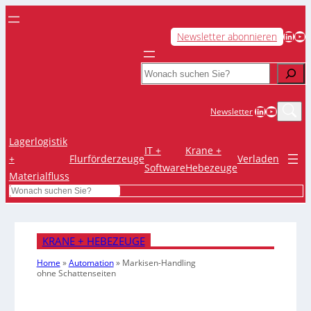
LinkedIn
YouTube
Newsletter abonnieren
Search
LinkedIn
YouTub
Newsletter
Lagerlogistik
IT +
Krane +
+
Flurförderzeuge
Verladen
Software
Hebezeuge
Materialfluss
Search
KRANE + HEBEZEUGE
Home
»
Automation
»
Markisen-Handling
ohne Schattenseiten