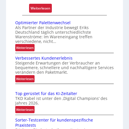
ä
:
Weiterlesen
s
E
s
x
i
Optimierter Palettenwechsel
t
Als Partner der Industrie bewegt Eriks
g
Deutschland täglich unterschiedlichste
r
k
Warenströme: Im Wareneingang treffen
e
e
verschiedene, nicht…
m
i
:
Weiterlesen
h
t
O
i
Verbessertes Kundenerlebnis
u
p
t
Steigende Erwartungen der Verbraucher an
n
t
bequemere, schnellere und nachhaltigere Services
z
i
d
verändern den Paketmarkt.
e
m
B
:
Weiterlesen
l
i
e
V
e
e
t
e
r
g
Top gerüstet für das KI-Zeitalter
r
r
t
TKD Kabel ist unter den ‚Digital Champions‘ des
t
i
b
e
Jahres 2026.
S
e
e
r
:
Weiterlesen
c
s
b
P
T
h
s
s
a
Sorter-Testcenter für kundenspezifische
o
e
w
l
s
Praxistests
p
r
a