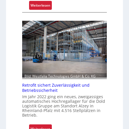
i
:
Weiterlesen
c
K
h
o
t
m
s
m
t
i
o
s
f
s
f
i
r
o
o
n
l
i
Bild: Westfalia Technologies GmbH & Co. KG
l
e
e
r
Retrofit sichert Zuverlässigkeit und
n
u
Betriebssicherheit
n
Im Jahr 2022 ging ein neues, zweigassiges
automatisches Hochregallager für die Dold
g
Logistik Gruppe am Standort Alzey in
u
Rheinland-Pfalz mit 4.516 Stellplätzen in
m
Betrieb.
f
a
:
Weiterlesen