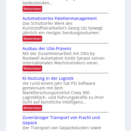
z
r
bedeutenden…
P
r
e
e
t
r
:
Weiterlesen
k
P
t
e
S
o
r
u
r
e
r
o
Automatisiertes Palettenmanagement
j
r
q
z
i
h
Das Schüttorfer Werk des
e
u
z
e
e
Kunststoffverarbeiters Georg Utz bewegt
ä
e
s
k
f
jährlich ein riesiges Sendungsvolumen.
n
b
l
s
t
r
z
r
:
l
Weiterlesen
t
l
i
i
ü
A
i
l
i
c
u
o
s
Ausbau der USA-Präsenz
e
c
k
i
t
n
Mit der Zusammenarbeit mit Otto by
t
f
m
o
h
c
e
Rockwell Automation treibt Synaos seinen
e
i
m
e
h
r
internationalen Wachstumskurs voran.
l
a
g
u
n
d
t
:
Weiterlesen
n
e
u
i
L
A
g
n
s
E
u
a
KI-Nutzung in der Logistik
d
g
i
s
i
a
Vor rund einem Jahr hat PSI Software
s
e
b
n
n
r
gemeinsam mit dem
t
a
k
t
s
Marktforschungsinstitut Civey 300
u
e
A
e
Logistikfach- und Führungskräfte zu ihrer
d
ä
i
n
s
e
Sicht auf künstliche Intelligenz…
m
t
P
r
t
t
:
Weiterlesen
a
z
U
e
r
K
l
S
e
c
I
e
a
Zuverlässiger Transport von Fracht und
A
D
-
t
-
n
Gepäck
C
N
t
P
I
Der Transport von Gepäckstücken sowie
s
u
e
r