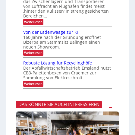
x
das Zwischenlagern und Transportieren
t
n
p
ä
z
m
von Luftfracht an Flughäfen findet meist
s
o
u
a
‚hinter den Kulissen‘ in streng gesicherten
e
r
n
n
n
Bereichen…
g
a
t
z
:
Weiterlesen
i
g
Z
n
e
u
d
m
Von der Ladenwaage zur KI
v
e
e
160 Jahre nach der Gründung eröffnet
e
r
n
Bizerba am Stammsitz Balingen einen
r
L
t
neuen Showroom.
l
o
ä
g
:
Weiterlesen
s
i
V
s
s
o
Robuste Lösung für Recyclinghöfe
i
t
n
Der Abfallwirtschaftsbetrieb Emsland nutzt
g
i
d
e
CB3-Palettenboxen von Craemer zur
k
e
r
Sammlung von Elektroschrott.
r
T
L
:
Weiterlesen
r
a
R
a
d
o
n
e
b
s
n
u
p
w
DAS KÖNNTE SIE AUCH INTERESSIEREN
s
o
a
t
r
a
e
t
g
L
v
e
ö
o
z
s
n
u
u
F
r
n