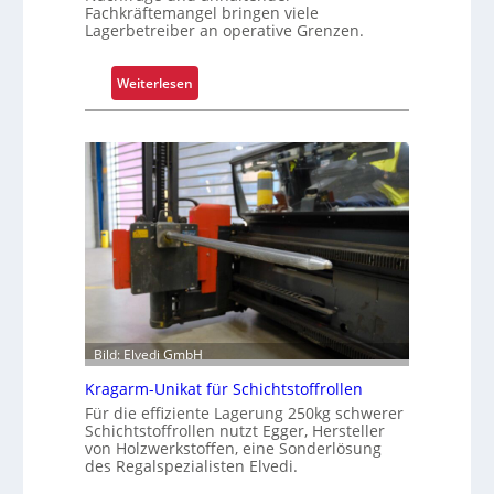
Fachkräftemangel bringen viele
Lagerbetreiber an operative Grenzen.
:
Weiterlesen
W
a
r
u
m
G
r
e
i
f
e
Bild: Elvedi GmbH
n
k
Kragarm-Unikat für Schichtstoffrollen
o
Für die effiziente Lagerung 250kg schwerer
Schichtstoffrollen nutzt Egger, Hersteller
m
von Holzwerkstoffen, eine Sonderlösung
p
des Regalspezialisten Elvedi.
l