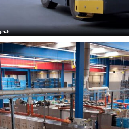
epäck