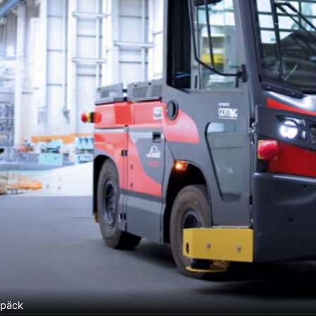
epäck