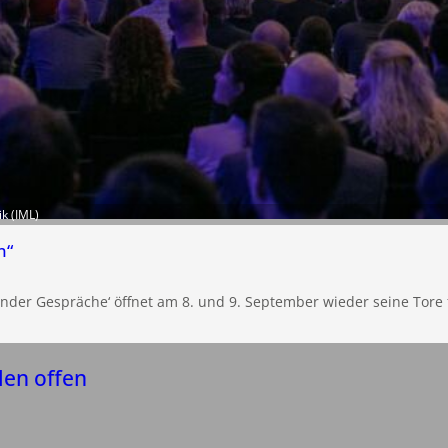
ik (IML)
n“
nder Gespräche‘ öffnet am 8. und 9. September wieder seine Tore f
len offen