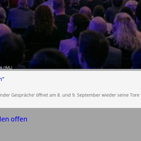
ik (IML)
n“
nder Gespräche‘ öffnet am 8. und 9. September wieder seine Tore f
len offen