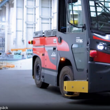
epäck